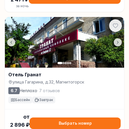
за ночь
Отель Гранат
улица Гагарина, д.32, Магнитогорск
6.7
Неплохо
·
7
отзывов
Бассейн
Завтрак
от
Выбрать номер
2 896
₽