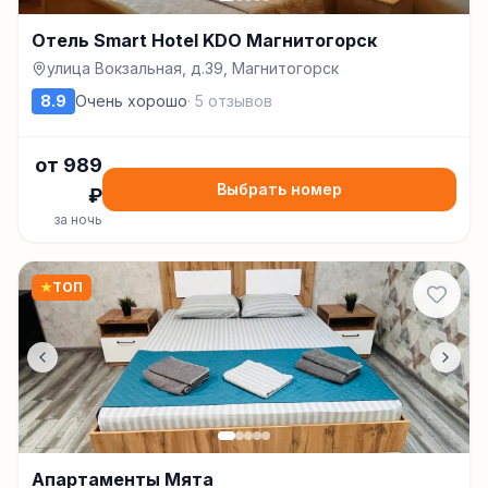
Отель Smart Hotel KDO Магнитогорск
улица Вокзальная, д.39, Магнитогорск
8.9
Очень хорошо
·
5
отзывов
от
989
Выбрать номер
₽
за ночь
★
ТОП
Апартаменты Мята