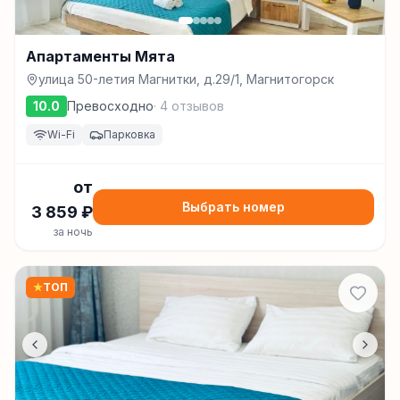
Апартаменты Мята
улица 50-летия Магнитки, д.29/1, Магнитогорск
10.0
Превосходно
·
4
отзывов
Wi-Fi
Парковка
от
Выбрать номер
3 859
₽
за ночь
★
ТОП