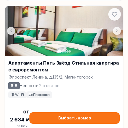
Апартаменты Пять Звёзд Стильная квартира
с евроремонтом
проспект Ленина, д.135/2, Магнитогорск
6.8
Неплохо
·
2
отзывов
Wi-Fi
Парковка
от
Выбрать номер
2 634
₽
за ночь