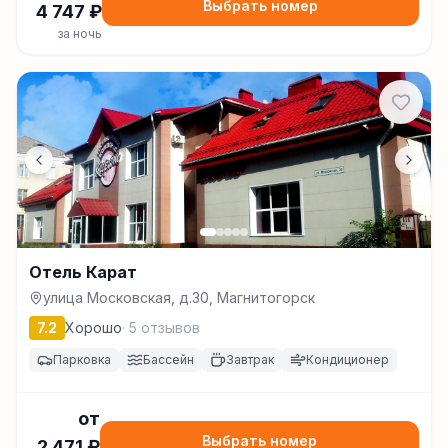
Выбрать номер
4 747
₽
за ночь
Отель Карат
улица Московская, д.30, Магнитогорск
7.2
Хорошо
·
5
отзывов
Парковка
Бассейн
Завтрак
Кондиционер
от
Выбрать номер
2 471
₽