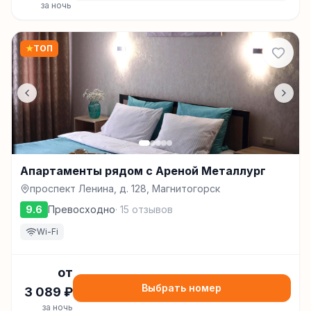
за ночь
★
ТОП
Апартаменты рядом с Ареной Металлург
проспект Ленина, д. 128, Магнитогорск
9.6
Превосходно
·
15
отзывов
Wi-Fi
от
Выбрать номер
3 089
₽
за ночь