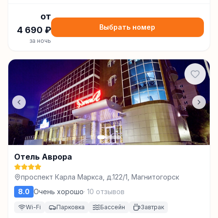
от
Выбрать номер
4 690
₽
за ночь
Отель Аврора
проспект Карла Маркса, д.122/1, Магнитогорск
8.0
Очень хорошо
·
10
отзывов
Wi-Fi
Парковка
Бассейн
Завтрак