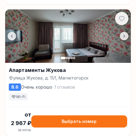
Апартаменты Жукова
улица Жукова, д. 11/1, Магнитогорск
8.6
Очень хорошо
·
1
отзывов
Wi-Fi
от
Выбрать номер
2 967
₽
за ночь