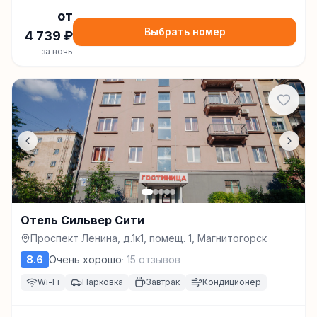
от
Выбрать номер
4 739
₽
за ночь
Отель Сильвер Сити
Проспект Ленина, д.1к1, помещ. 1, Магнитогорск
8.6
Очень хорошо
·
15
отзывов
Wi-Fi
Парковка
Завтрак
Кондиционер