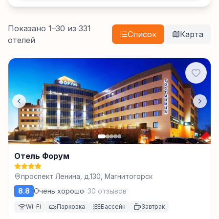
Показано
1
–
30
из
331
Список
Карта
отелей
Отель Форум
проспект Ленина, д.130, Магнитогорск
8.8
Очень хорошо
·
30
отзывов
Wi-Fi
Парковка
Бассейн
Завтрак