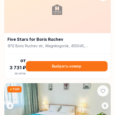
🏨
Five Stars for Boris Ruchev
12 Boris Ruchev str., Magnitogorsk, 455045,
Магнитогорск
от
Выбрать номер
3 731
₽
за ночь
★
ТОП