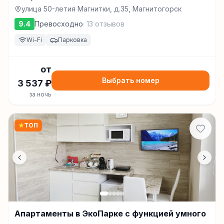
улица 50-летия Магнитки, д.35, Магнитогорск
9.4
Превосходно
·
13
отзывов
Wi-Fi
Парковка
от
Выбрать номер
3 537
₽
за ночь
★
ТОП
Апартаменты в ЭкоПарке с функцией умного