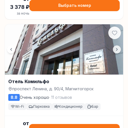
Выбрать номер
3 378
₽
за ночь
Отель Комильфо
проспект Ленина, д. 90/4, Магнитогорск
8.8
Очень хорошо
·
11
отзывов
Wi-Fi
Парковка
Кондиционер
Бар
от