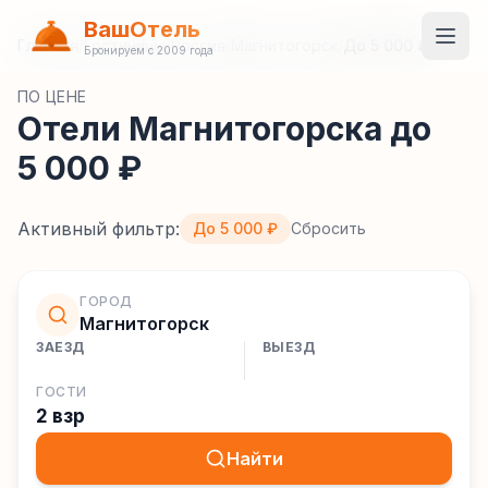
ВашОтель
Главная
/
Гостиницы
/
Россия
/
Магнитогорск
/
До 5 000 ₽
Бронируем с 2009 года
ПО ЦЕНЕ
Отели Магнитогорска до
5 000 ₽
Активный фильтр:
До 5 000 ₽
Сбросить
ГОРОД
Магнитогорск
ЗАЕЗД
ВЫЕЗД
ГОСТИ
2 взр
Найти