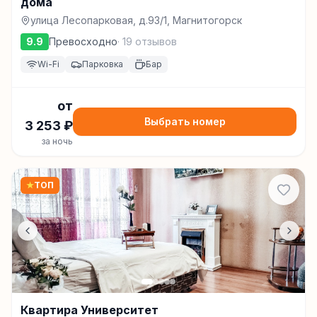
дома
улица Лесопарковая, д.93/1, Магнитогорск
9.9
Превосходно
·
19
отзывов
Wi-Fi
Парковка
Бар
от
Выбрать номер
3 253
₽
за ночь
★
ТОП
Квартира Университет