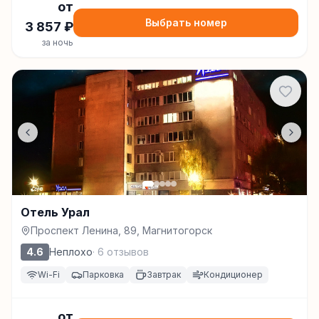
от
Выбрать номер
3 857
₽
за ночь
Отель Урал
Проспект Ленина, 89, Магнитогорск
4.6
Неплохо
·
6
отзывов
Wi-Fi
Парковка
Завтрак
Кондиционер
от