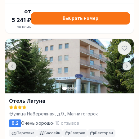
от
Выбрать номер
5 241
₽
за ночь
Отель Лагуна
улица Набережная, д.9., Магнитогорск
8.2
Очень хорошо
·
10
отзывов
Парковка
Бассейн
Завтрак
Ресторан