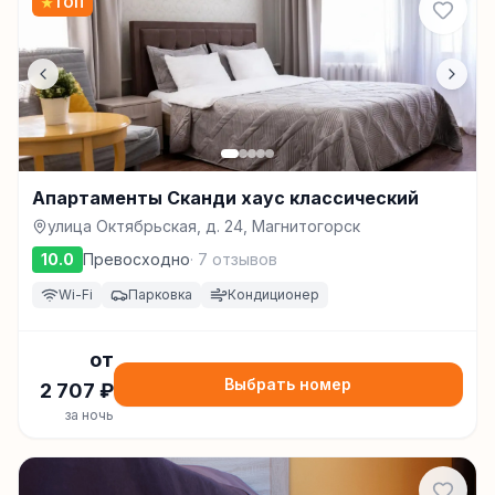
★
ТОП
Апартаменты Сканди хаус классический
улица Октябрьская, д. 24, Магнитогорск
10.0
Превосходно
·
7
отзывов
Wi-Fi
Парковка
Кондиционер
от
Выбрать номер
2 707
₽
за ночь