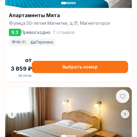
Апартаменты Мята
улица 50-летия Магнитки, д.31, Магнитогорск
9.3
Превосходно
·
7
отзывов
Wi-Fi
Парковка
от
Выбрать номер
3 859
₽
за ночь