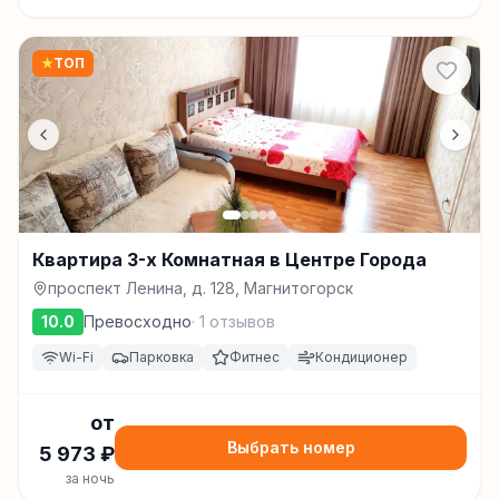
★
ТОП
Квартира 3-х Комнатная в Центре Города
проспект Ленина, д. 128, Магнитогорск
10.0
Превосходно
·
1
отзывов
Wi-Fi
Парковка
Фитнес
Кондиционер
от
Выбрать номер
5 973
₽
за ночь