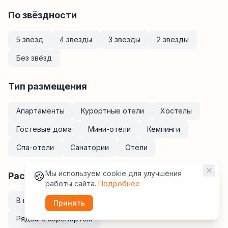
По звёздности
5 звёзд
4 звезды
3 звезды
2 звезды
Без звёзд
Тип размещения
Апартаменты
Курортные отели
Хостелы
Гостевые дома
Мини-отели
Кемпинги
Спа-отели
Санатории
Отели
🍪
Мы используем cookie для улучшения
Расположение
работы сайта.
Подробнее
В центре
У метро
Рядом с ж/д вокзалом
Принять
Рядом с аэропортом