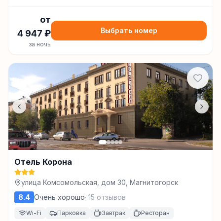
от
Выбрать номер
4 947
₽
за ночь
Отель Корона
улица Комсомольская, дом 30, Магнитогорск
8.4
Очень хорошо
·
15
отзывов
Wi-Fi
Парковка
Завтрак
Ресторан