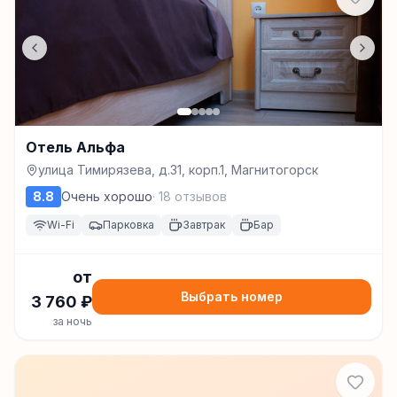
Отель Альфа
улица Тимирязева, д.31, корп.1, Магнитогорск
8.8
Очень хорошо
·
18
отзывов
Wi-Fi
Парковка
Завтрак
Бар
от
Выбрать номер
3 760
₽
за ночь