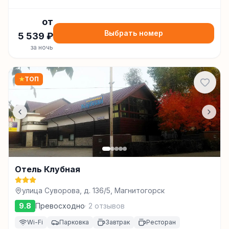
от
Выбрать номер
5 539
₽
за ночь
★
ТОП
Отель Клубная
улица Суворова, д. 136/5, Магнитогорск
9.8
Превосходно
·
2
отзывов
Wi-Fi
Парковка
Завтрак
Ресторан