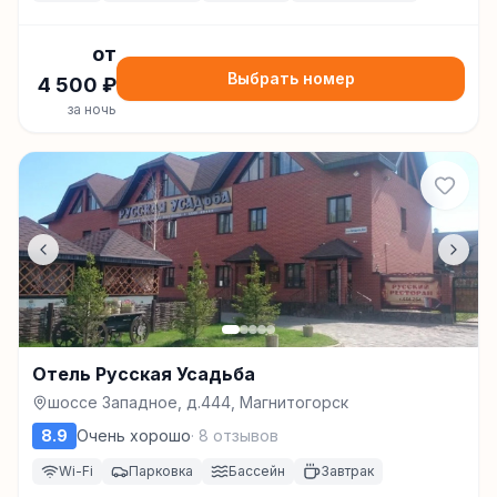
от
Выбрать номер
4 500
₽
за ночь
Отель Русская Усадьба
шоссе Западное, д.444, Магнитогорск
8.9
Очень хорошо
·
8
отзывов
Wi-Fi
Парковка
Бассейн
Завтрак