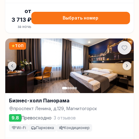
от
Выбрать номер
3 713
₽
за ночь
★
ТОП
Бизнес-холл Панорама
проспект Ленина, д.129, Магнитогорск
9.8
Превосходно
·
3
отзывов
Wi-Fi
Парковка
Кондиционер