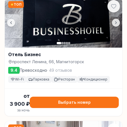
★
ТОП
Отель Бизнес
проспект Ленина, 66, Магнитогорск
9.4
Превосходно
·
49
отзывов
Wi-Fi
Парковка
Ресторан
Кондиционер
от
Выбрать номер
3 900
₽
за ночь