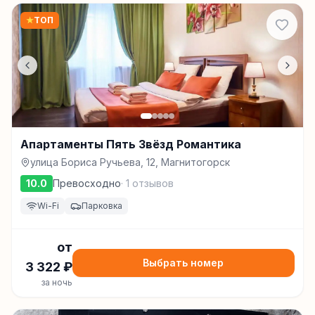
★
ТОП
Апартаменты Пять Звёзд Романтика
улица Бориса Ручьева, 12, Магнитогорск
10.0
Превосходно
·
1
отзывов
Wi-Fi
Парковка
от
Выбрать номер
3 322
₽
за ночь