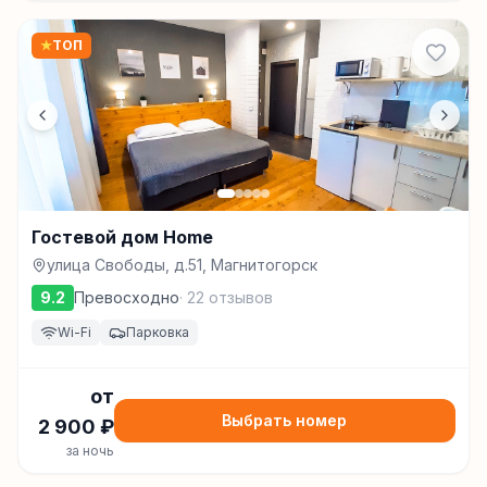
★
ТОП
Гостевой дом Home
улица Свободы, д.51, Магнитогорск
9.2
Превосходно
·
22
отзывов
Wi-Fi
Парковка
от
Выбрать номер
2 900
₽
за ночь