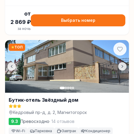
от
Выбрать номер
2 869
₽
за ночь
★
ТОП
Бутик-отель Звёздный дом
Кедровый пр-д, д. 2, Магнитогорск
9.3
Превосходно
·
14
отзывов
Wi-Fi
Парковка
Завтрак
Кондиционер