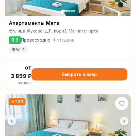
Апартаменты Мята
улица Жукова, д.11, корп.1, Магнитогорск
9.6
Превосходно
·
4
отзывов
Wi-Fi
от
Выбрать номер
3 859
₽
за ночь
★
ТОП