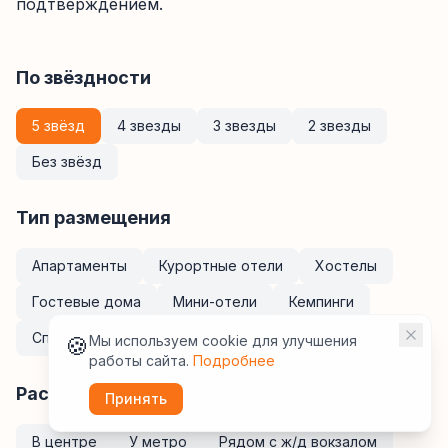
подтверждением.
По звёздности
5 звёзд
4 звезды
3 звезды
2 звезды
Без звёзд
Тип размещения
Апартаменты
Курортные отели
Хостелы
Гостевые дома
Мини-отели
Кемпинги
Спа-отели
Санатории
Отели
🍪
Мы используем cookie для улучшения
работы сайта.
Подробнее
Расположение
Принять
В центре
У метро
Рядом с ж/д вокзалом