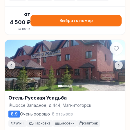
от
Выбрать номер
4 500
₽
за ночь
Отель Русская Усадьба
шоссе Западное, д.444, Магнитогорск
8.9
Очень хорошо
·
8
отзывов
Wi-Fi
Парковка
Бассейн
Завтрак