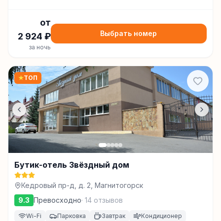
от
Выбрать номер
2 924
₽
за ночь
★
ТОП
Бутик-отель Звёздный дом
Кедровый пр-д, д. 2, Магнитогорск
9.3
Превосходно
·
14
отзывов
Wi-Fi
Парковка
Завтрак
Кондиционер