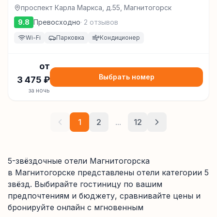
проспект Карла Маркса, д.55, Магнитогорск
9.8
Превосходно
·
2
отзывов
Wi-Fi
Парковка
Кондиционер
от
Выбрать номер
3 475
₽
за ночь
1
2
...
12
5-звёздочные отели Магнитогорска
в Магнитогорске
представлены отели категории
5
звёзд
. Выбирайте гостиницу по вашим
предпочтениям и бюджету, сравнивайте цены и
бронируйте онлайн с мгновенным