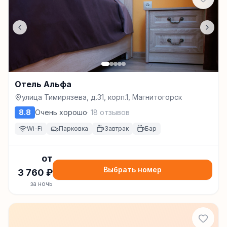
Отель Альфа
улица Тимирязева, д.31, корп.1, Магнитогорск
8.8
Очень хорошо
·
18
отзывов
Wi-Fi
Парковка
Завтрак
Бар
от
Выбрать номер
3 760
₽
за ночь