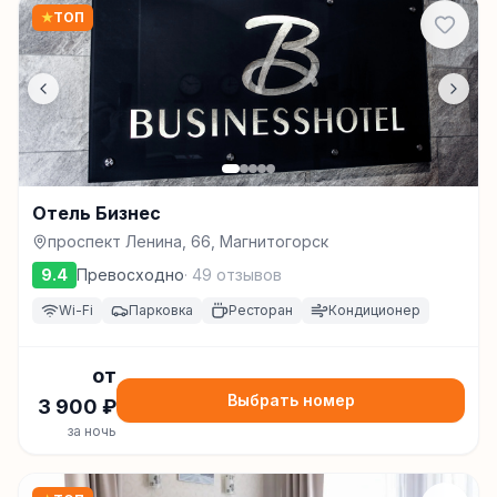
★
ТОП
Отель Бизнес
проспект Ленина, 66, Магнитогорск
9.4
Превосходно
·
49
отзывов
Wi-Fi
Парковка
Ресторан
Кондиционер
от
Выбрать номер
3 900
₽
за ночь