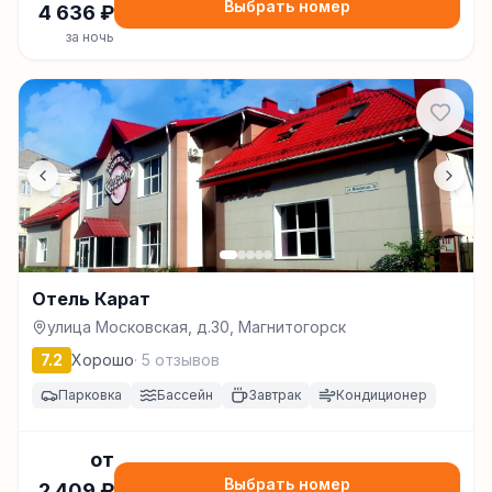
Выбрать номер
4 636
₽
за ночь
Отель Карат
улица Московская, д.30, Магнитогорск
7.2
Хорошо
·
5
отзывов
Парковка
Бассейн
Завтрак
Кондиционер
от
Выбрать номер
2 409
₽