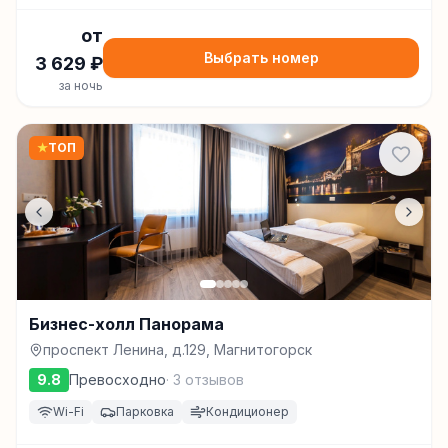
от
Выбрать номер
3 629
₽
за ночь
★
ТОП
Бизнес-холл Панорама
проспект Ленина, д.129, Магнитогорск
9.8
Превосходно
·
3
отзывов
Wi-Fi
Парковка
Кондиционер