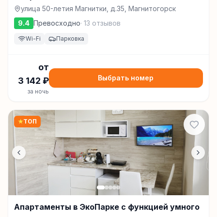
улица 50-летия Магнитки, д.35, Магнитогорск
9.4
Превосходно
·
13
отзывов
Wi-Fi
Парковка
от
Выбрать номер
3 142
₽
за ночь
★
ТОП
Апартаменты в ЭкоПарке с функцией умного