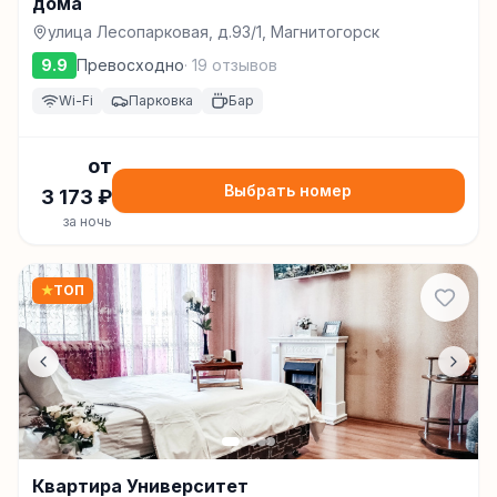
дома
улица Лесопарковая, д.93/1, Магнитогорск
9.9
Превосходно
·
19
отзывов
Wi-Fi
Парковка
Бар
от
Выбрать номер
3 173
₽
за ночь
★
ТОП
Квартира Университет