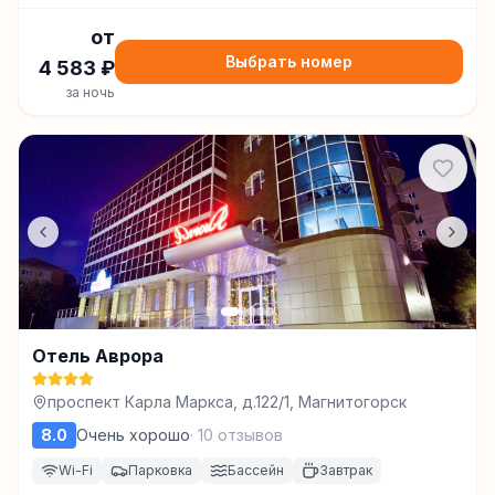
от
Выбрать номер
4 583
₽
за ночь
Отель Аврора
проспект Карла Маркса, д.122/1, Магнитогорск
8.0
Очень хорошо
·
10
отзывов
Wi-Fi
Парковка
Бассейн
Завтрак