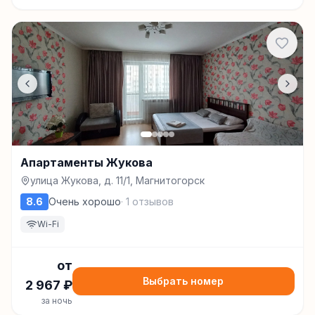
Апартаменты Жукова
улица Жукова, д. 11/1, Магнитогорск
8.6
Очень хорошо
·
1
отзывов
Wi-Fi
от
Выбрать номер
2 967
₽
за ночь