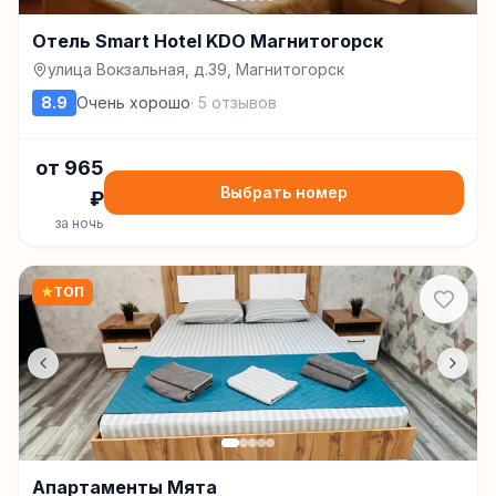
Отель Smart Hotel KDO Магнитогорск
улица Вокзальная, д.39, Магнитогорск
8.9
Очень хорошо
·
5
отзывов
от
965
Выбрать номер
₽
за ночь
★
ТОП
Апартаменты Мята