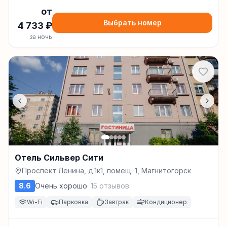
от
Выбрать номер
4 733
₽
за ночь
Отель Сильвер Сити
Проспект Ленина, д.1к1, помещ. 1, Магнитогорск
8.6
Очень хорошо
·
15
отзывов
Wi-Fi
Парковка
Завтрак
Кондиционер