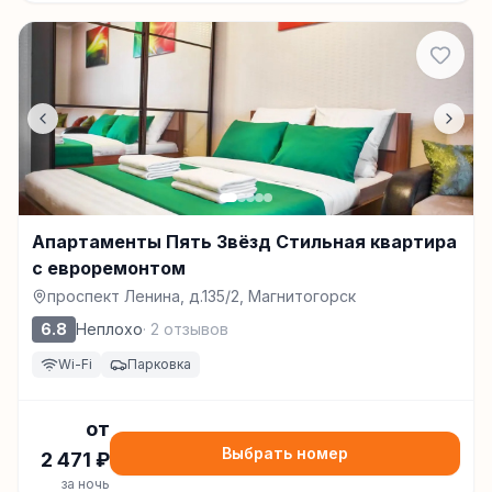
Апартаменты Пять Звёзд Стильная квартира
с евроремонтом
проспект Ленина, д.135/2, Магнитогорск
6.8
Неплохо
·
2
отзывов
Wi-Fi
Парковка
от
Выбрать номер
2 471
₽
за ночь