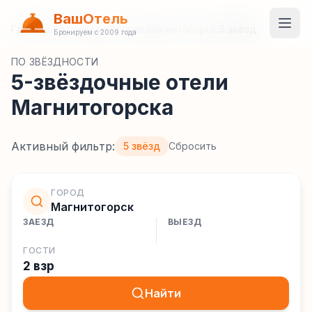
ВашОтель
Главная
/
Гостиницы
/
Россия
/
Магнитогорск
/
5 звёзд
Бронируем с 2009 года
ПО ЗВЁЗДНОСТИ
5-звёздочные отели
Магнитогорска
Активный фильтр:
5 звёзд
Сбросить
ГОРОД
Магнитогорск
ЗАЕЗД
ВЫЕЗД
ГОСТИ
2 взр
Найти