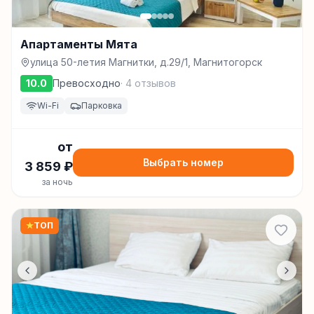
Апартаменты Мята
улица 50-летия Магнитки, д.29/1, Магнитогорск
10.0
Превосходно
·
4
отзывов
Wi-Fi
Парковка
от
Выбрать номер
3 859
₽
за ночь
★
ТОП