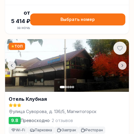
от
Выбрать номер
5 414
₽
за ночь
★
ТОП
Отель Клубная
улица Суворова, д. 136/5, Магнитогорск
9.8
Превосходно
·
2
отзывов
Wi-Fi
Парковка
Завтрак
Ресторан