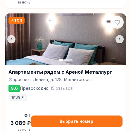
за ночь
★
ТОП
Апартаменты рядом с Ареной Металлург
проспект Ленина, д. 128, Магнитогорск
9.6
Превосходно
·
15
отзывов
Wi-Fi
от
Выбрать номер
3 089
₽
за ночь