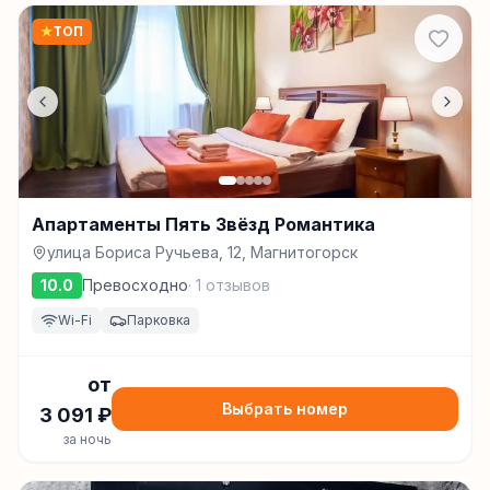
★
ТОП
Апартаменты Пять Звёзд Романтика
улица Бориса Ручьева, 12, Магнитогорск
10.0
Превосходно
·
1
отзывов
Wi-Fi
Парковка
от
Выбрать номер
3 091
₽
за ночь