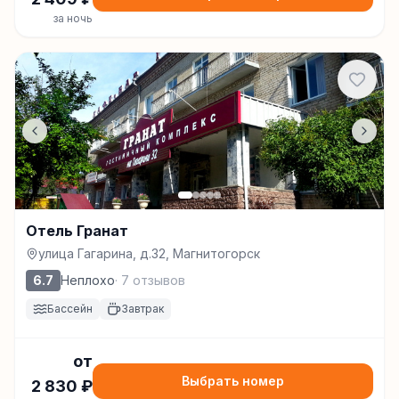
за ночь
Отель Гранат
улица Гагарина, д.32, Магнитогорск
6.7
Неплохо
·
7
отзывов
Бассейн
Завтрак
от
Выбрать номер
2 830
₽