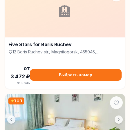
🏨
Five Stars for Boris Ruchev
12 Boris Ruchev str., Magnitogorsk, 455045,
Магнитогорск
от
Выбрать номер
3 472
₽
за ночь
★
ТОП