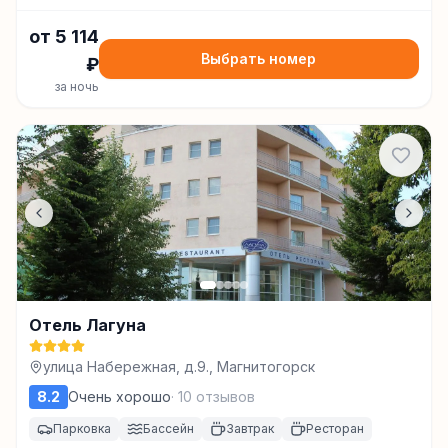
от
5 114
Выбрать номер
₽
за ночь
Отель Лагуна
улица Набережная, д.9., Магнитогорск
8.2
Очень хорошо
·
10
отзывов
Парковка
Бассейн
Завтрак
Ресторан