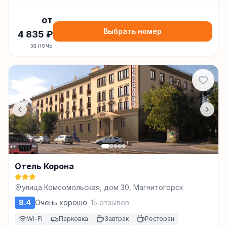
от
Выбрать номер
4 835
₽
за ночь
Отель Корона
улица Комсомольская, дом 30, Магнитогорск
8.4
Очень хорошо
·
15
отзывов
Wi-Fi
Парковка
Завтрак
Ресторан