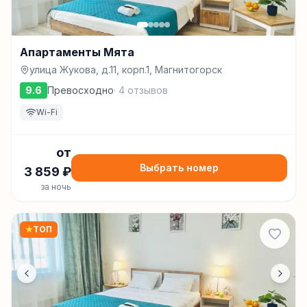
Апартаменты Мята
улица Жукова, д.11, корп.1, Магнитогорск
9.6
Превосходно
·
4
отзывов
Wi-Fi
от
Выбрать номер
3 859
₽
за ночь
★
ТОП