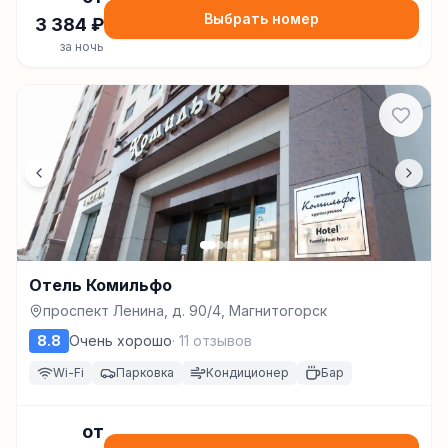
Выбрать номер
3 384
₽
за ночь
Отель Комильфо
проспект Ленина, д. 90/4, Магнитогорск
8.8
Очень хорошо
·
11
отзывов
Wi-Fi
Парковка
Кондиционер
Бар
от