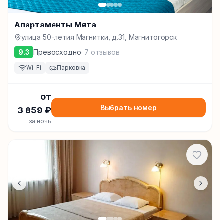
Апартаменты Мята
улица 50-летия Магнитки, д.31, Магнитогорск
9.3
Превосходно
·
7
отзывов
Wi-Fi
Парковка
от
Выбрать номер
3 859
₽
за ночь