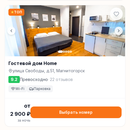
★
ТОП
Гостевой дом Home
улица Свободы, д.51, Магнитогорск
9.2
Превосходно
·
22
отзывов
Wi-Fi
Парковка
от
Выбрать номер
2 900
₽
за ночь