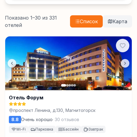
Показано
1
–
30
из
331
Список
Карта
отелей
Отель Форум
проспект Ленина, д.130, Магнитогорск
8.8
Очень хорошо
·
30
отзывов
Wi-Fi
Парковка
Бассейн
Завтрак