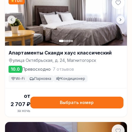
★
ТОП
Апартаменты Сканди хаус классический
улица Октябрьская, д. 24, Магнитогорск
10.0
Превосходно
·
7
отзывов
Wi-Fi
Парковка
Кондиционер
от
Выбрать номер
2 707
₽
за ночь