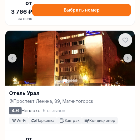
от
Выбрать номер
3 766
₽
за ночь
Отель Урал
Проспект Ленина, 89, Магнитогорск
4.6
Неплохо
·
6
отзывов
Wi-Fi
Парковка
Завтрак
Кондиционер
от