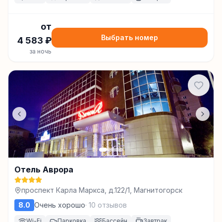
от
Выбрать номер
4 583
₽
за ночь
Отель Аврора
проспект Карла Маркса, д.122/1, Магнитогорск
8.0
Очень хорошо
·
10
отзывов
Wi-Fi
Парковка
Бассейн
Завтрак