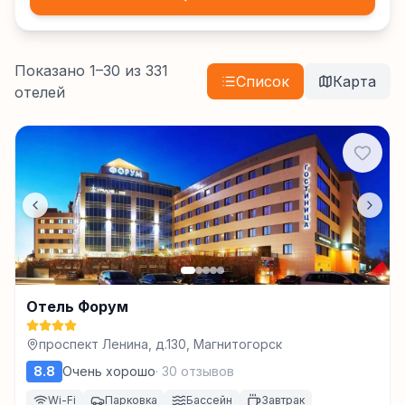
Показано
1
–
30
из
331
Список
Карта
отелей
Отель Форум
проспект Ленина, д.130, Магнитогорск
8.8
Очень хорошо
·
30
отзывов
Wi-Fi
Парковка
Бассейн
Завтрак