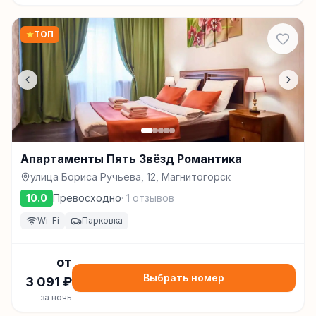
★
ТОП
Апартаменты Пять Звёзд Романтика
улица Бориса Ручьева, 12, Магнитогорск
10.0
Превосходно
·
1
отзывов
Wi-Fi
Парковка
от
Выбрать номер
3 091
₽
за ночь