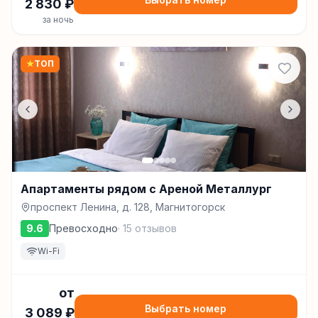
2 830
₽
за ночь
★
ТОП
Апартаменты рядом с Ареной Металлург
проспект Ленина, д. 128, Магнитогорск
9.6
Превосходно
·
15
отзывов
Wi-Fi
от
Выбрать номер
3 089
₽