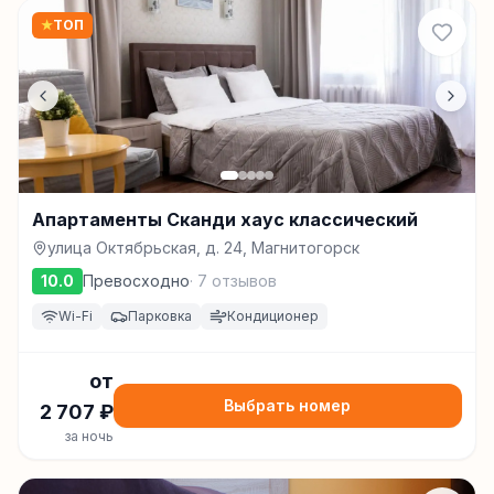
★
ТОП
Апартаменты Сканди хаус классический
улица Октябрьская, д. 24, Магнитогорск
10.0
Превосходно
·
7
отзывов
Wi-Fi
Парковка
Кондиционер
от
Выбрать номер
2 707
₽
за ночь