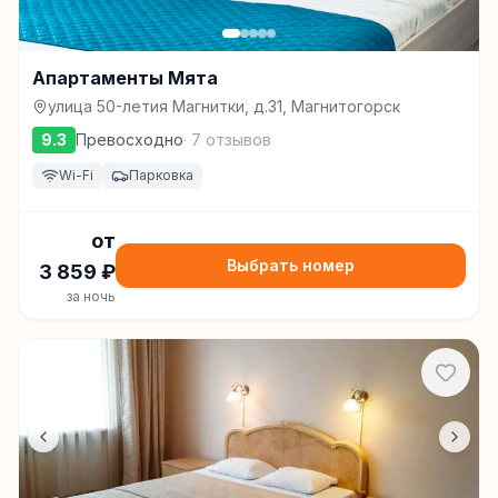
Апартаменты Мята
улица 50-летия Магнитки, д.31, Магнитогорск
9.3
Превосходно
·
7
отзывов
Wi-Fi
Парковка
от
Выбрать номер
3 859
₽
за ночь