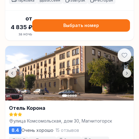
Парковка
Бассейн
Завтрак
Ресторан
от
Выбрать номер
4 835
₽
за ночь
Отель Корона
улица Комсомольская, дом 30, Магнитогорск
8.4
Очень хорошо
·
15
отзывов