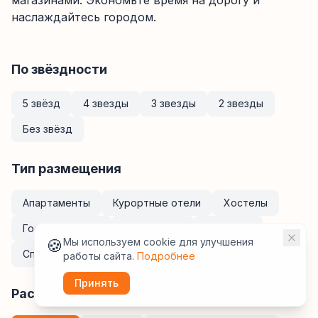
магазинами. Экономьте время на дорогу и
наслаждайтесь городом.
По звёздности
5 звёзд
4 звезды
3 звезды
2 звезды
Без звёзд
Тип размещения
Апартаменты
Курортные отели
Хостелы
Гостевые дома
Мини-отели
Кемпинги
🍪
Мы используем cookie для улучшения
Спа-отели
Санатории
Отели
работы сайта.
Подробнее
Принять
Расположение