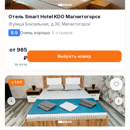
Отель Smart Hotel KDO Магнитогорск
улица Вокзальная, д.39, Магнитогорск
8.9
Очень хорошо
·
5
отзывов
от
965
Выбрать номер
₽
за ночь
★
ТОП