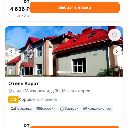
от
Выбрать номер
4 636
₽
за ночь
Отель Карат
улица Московская, д.30, Магнитогорск
7.2
Хорошо
·
5
отзывов
Парковка
Бассейн
Завтрак
Кондиционер
от