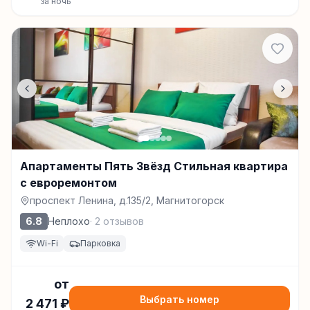
за ночь
Апартаменты Пять Звёзд Стильная квартира
с евроремонтом
проспект Ленина, д.135/2, Магнитогорск
6.8
Неплохо
·
2
отзывов
Wi-Fi
Парковка
от
Выбрать номер
2 471
₽