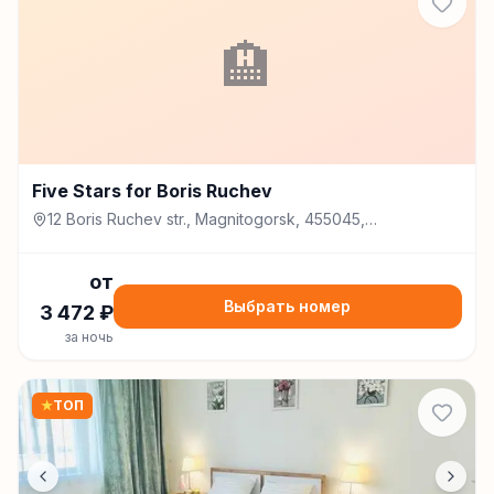
🏨
Five Stars for Boris Ruchev
12 Boris Ruchev str., Magnitogorsk, 455045,
Магнитогорск
от
Выбрать номер
3 472
₽
за ночь
★
ТОП