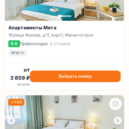
Апартаменты Мята
улица Жукова, д.11, корп.1, Магнитогорск
9.6
Превосходно
·
4
отзывов
Wi-Fi
от
Выбрать номер
3 859
₽
за ночь
★
ТОП