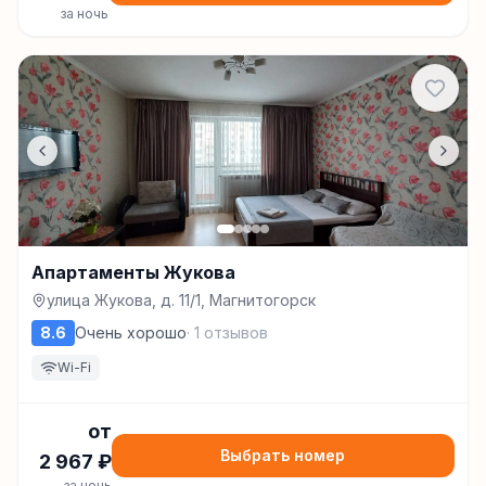
за ночь
Апартаменты Жукова
улица Жукова, д. 11/1, Магнитогорск
8.6
Очень хорошо
·
1
отзывов
Wi-Fi
от
Выбрать номер
2 967
₽
за ночь