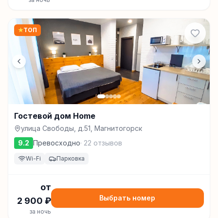
★
ТОП
Гостевой дом Home
улица Свободы, д.51, Магнитогорск
9.2
Превосходно
·
22
отзывов
Wi-Fi
Парковка
от
Выбрать номер
2 900
₽
за ночь