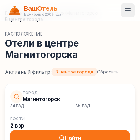
ВашОтель
Главная
/
Гостиницы
/
Россия
/
Магнитогорск
/
Бронируем с 2009 года
В центре города
РАСПОЛОЖЕНИЕ
Отели в центре
Магнитогорска
Активный фильтр:
В центре города
Сбросить
ГОРОД
Магнитогорск
ЗАЕЗД
ВЫЕЗД
ГОСТИ
2 взр
Найти