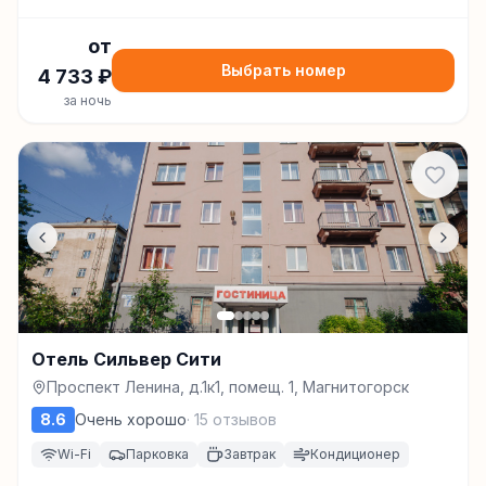
от
Выбрать номер
4 733
₽
за ночь
Отель Сильвер Сити
Проспект Ленина, д.1к1, помещ. 1, Магнитогорск
8.6
Очень хорошо
·
15
отзывов
Wi-Fi
Парковка
Завтрак
Кондиционер