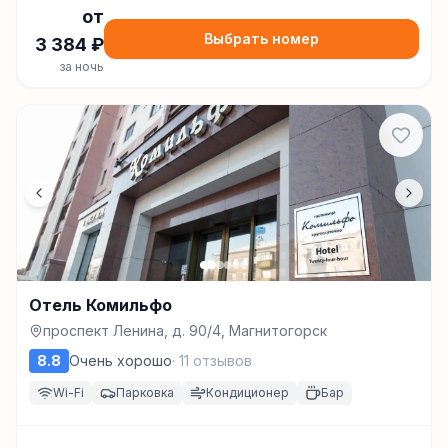
от
Выбрать номер
3 384
₽
за ночь
Отель Комильфо
проспект Ленина, д. 90/4, Магнитогорск
8.8
Очень хорошо
·
11
отзывов
Wi-Fi
Парковка
Кондиционер
Бар