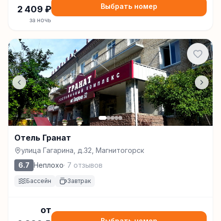
Выбрать номер
2 409
₽
за ночь
Отель Гранат
улица Гагарина, д.32, Магнитогорск
6.7
Неплохо
·
7
отзывов
Бассейн
Завтрак
от
Выбрать номер