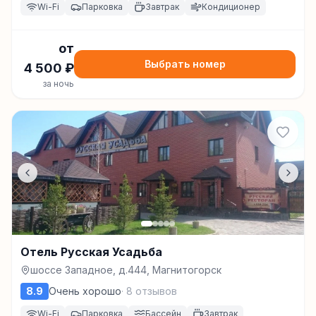
Wi-Fi
Парковка
Завтрак
Кондиционер
от
Выбрать номер
4 500
₽
за ночь
Отель Русская Усадьба
шоссе Западное, д.444, Магнитогорск
8.9
Очень хорошо
·
8
отзывов
Wi-Fi
Парковка
Бассейн
Завтрак