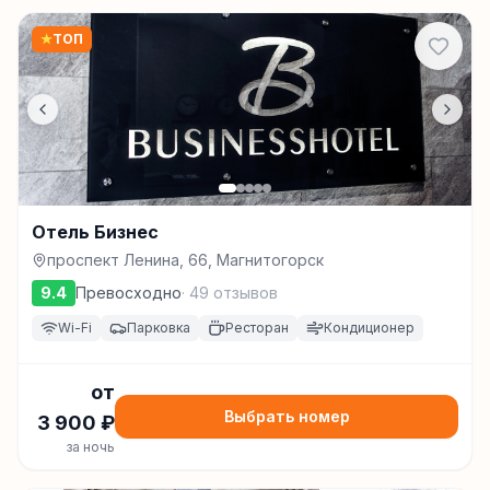
★
ТОП
Отель Бизнес
проспект Ленина, 66, Магнитогорск
9.4
Превосходно
·
49
отзывов
Wi-Fi
Парковка
Ресторан
Кондиционер
от
Выбрать номер
3 900
₽
за ночь