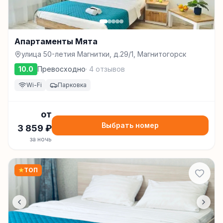
Апартаменты Мята
улица 50-летия Магнитки, д.29/1, Магнитогорск
10.0
Превосходно
·
4
отзывов
Wi-Fi
Парковка
от
Выбрать номер
3 859
₽
за ночь
★
ТОП