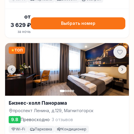
от
Выбрать номер
3 629
₽
за ночь
★
ТОП
Бизнес-холл Панорама
проспект Ленина, д.129, Магнитогорск
9.8
Превосходно
·
3
отзывов
Wi-Fi
Парковка
Кондиционер