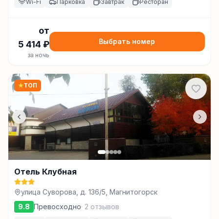
Wi-Fi
Парковка
Завтрак
Ресторан
от
Выбрать номер
5 414
₽
за ночь
★
ТОП
Отель Клубная
улица Суворова, д. 136/5, Магнитогорск
9.8
Превосходно
·
2
отзывов