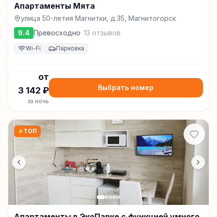
Апартаменты Мята
улица 50-летия Магнитки, д.35, Магнитогорск
9.4
Превосходно
·
13
отзывов
Wi-Fi
Парковка
от
Выбрать номер
3 142
₽
за ночь
★
ТОП
Апартаменты в ЭкоПарке с функцией умного