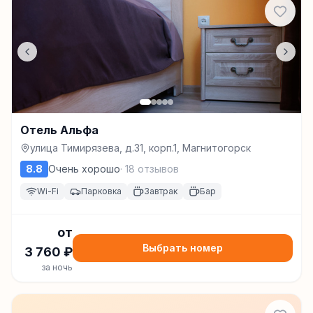
Отель Альфа
улица Тимирязева, д.31, корп.1, Магнитогорск
8.8
Очень хорошо
·
18
отзывов
Wi-Fi
Парковка
Завтрак
Бар
от
Выбрать номер
3 760
₽
за ночь