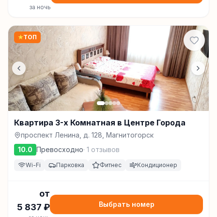
за ночь
★
ТОП
Квартира 3-х Комнатная в Центре Города
проспект Ленина, д. 128, Магнитогорск
10.0
Превосходно
·
1
отзывов
Wi-Fi
Парковка
Фитнес
Кондиционер
от
Выбрать номер
5 837
₽