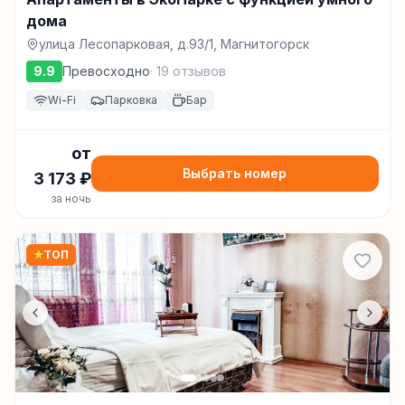
дома
улица Лесопарковая, д.93/1, Магнитогорск
9.9
Превосходно
·
19
отзывов
Wi-Fi
Парковка
Бар
от
Выбрать номер
3 173
₽
за ночь
★
ТОП