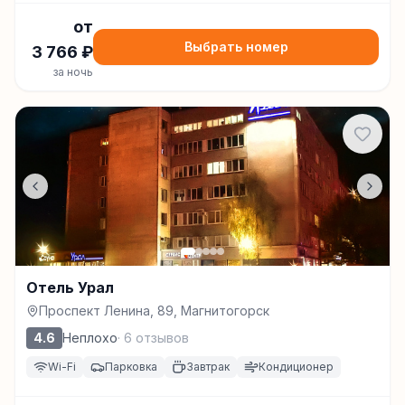
от
Выбрать номер
3 766
₽
за ночь
Отель Урал
Проспект Ленина, 89, Магнитогорск
4.6
Неплохо
·
6
отзывов
Wi-Fi
Парковка
Завтрак
Кондиционер