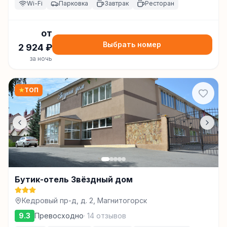
Wi-Fi
Парковка
Завтрак
Ресторан
от
Выбрать номер
2 924
₽
за ночь
★
ТОП
Бутик-отель Звёздный дом
Кедровый пр-д, д. 2, Магнитогорск
9.3
Превосходно
·
14
отзывов