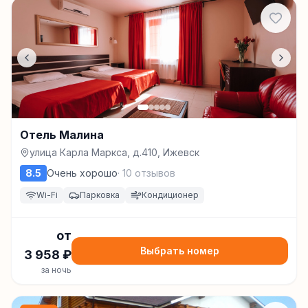
Отель Малина
улица Карла Маркса, д.410, Ижевск
8.5
Очень хорошо
·
10
отзывов
Wi-Fi
Парковка
Кондиционер
от
Выбрать номер
3 958
₽
за ночь