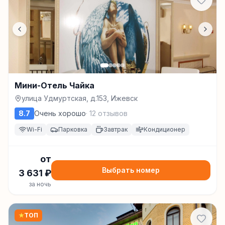
Мини-Отель Чайка
улица Удмуртская, д.153, Ижевск
8.7
Очень хорошо
·
12
отзывов
Wi-Fi
Парковка
Завтрак
Кондиционер
от
Выбрать номер
3 631
₽
за ночь
★
ТОП