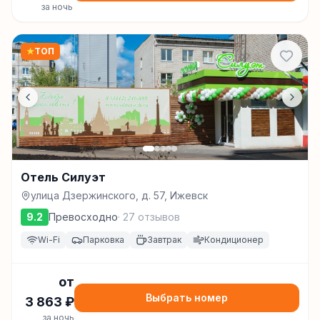
за ночь
★
ТОП
Отель Силуэт
улица Дзержинского, д. 57, Ижевск
9.2
Превосходно
·
27
отзывов
Wi-Fi
Парковка
Завтрак
Кондиционер
от
Выбрать номер
3 863
₽
за ночь