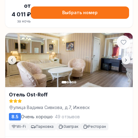
от
Выбрать номер
4 011
₽
за ночь
Отель Ost-Roff
улица Вадима Сивкова, д.7, Ижевск
8.5
Очень хорошо
·
49
отзывов
Wi-Fi
Парковка
Завтрак
Ресторан