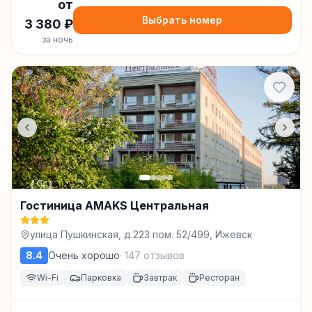
от
Выбрать номер
3 380
₽
за ночь
Гостиница AMAKS Центральная
улица Пушкинская, д.223 пом. 52/499, Ижевск
8.4
Очень хорошо
·
147
отзывов
Wi-Fi
Парковка
Завтрак
Ресторан