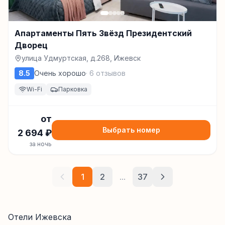
Апартаменты Пять Звёзд Президентский
Дворец
улица Удмуртская, д.268, Ижевск
8.5
Очень хорошо
·
6
отзывов
Wi-Fi
Парковка
от
Выбрать номер
2 694
₽
за ночь
1
2
...
37
Отели Ижевска