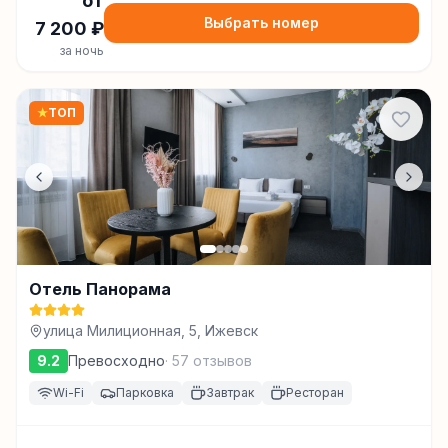
от
Выбрать номер
7 200
₽
за ночь
★
ТОП
Отель Панорама
улица Милиционная, 5, Ижевск
9.2
Превосходно
·
57
отзывов
Wi-Fi
Парковка
Завтрак
Ресторан