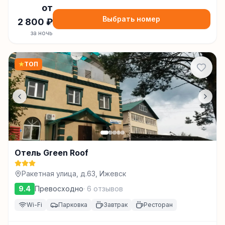
от
Выбрать номер
2 800
₽
за ночь
★
ТОП
Отель Green Roof
Ракетная улица, д.63, Ижевск
9.4
Превосходно
·
6
отзывов
Wi-Fi
Парковка
Завтрак
Ресторан