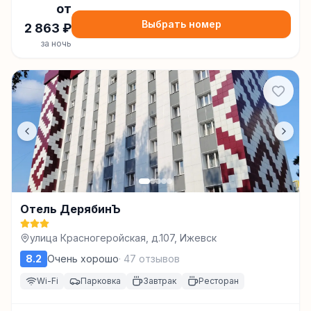
от
Выбрать номер
2 863
₽
за ночь
Отель ДерябинЪ
улица Красногеройская, д.107, Ижевск
8.2
Очень хорошо
·
47
отзывов
Wi-Fi
Парковка
Завтрак
Ресторан