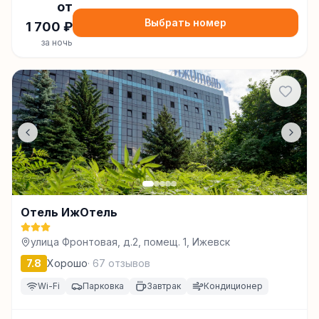
от
Выбрать номер
1 700
₽
за ночь
Отель ИжОтель
улица Фронтовая, д.2, помещ. 1, Ижевск
7.8
Хорошо
·
67
отзывов
Wi-Fi
Парковка
Завтрак
Кондиционер