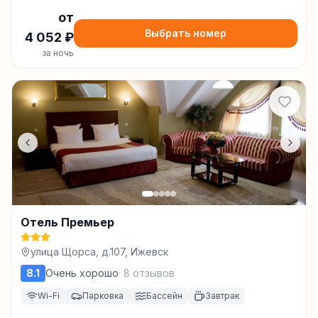
от
Выбрать номер
4 052
₽
за ночь
Отель Премьер
улица Щорса, д.107, Ижевск
8.1
Очень хорошо
·
8
отзывов
Wi-Fi
Парковка
Бассейн
Завтрак