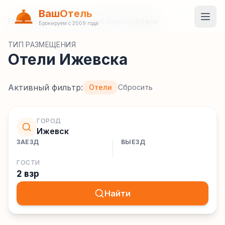
ВашОтель
Главная
/
Гостиницы
/
Россия
/
Ижевск
/
Отели
Бронируем с 2009 года
ТИП РАЗМЕЩЕНИЯ
Отели Ижевска
Активный фильтр:
Отели
Сбросить
ГОРОД
Ижевск
ЗАЕЗД
ВЫЕЗД
ГОСТИ
2 взр
Найти