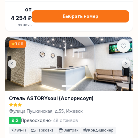
от
Выбрать номер
4 254
₽
за ночь
★
ТОП
Отель ASTORYsoul (Асторисоул)
улица Пушкинская, д.55, Ижевск
9.2
Превосходно
·
48
отзывов
Wi-Fi
Парковка
Завтрак
Кондиционер