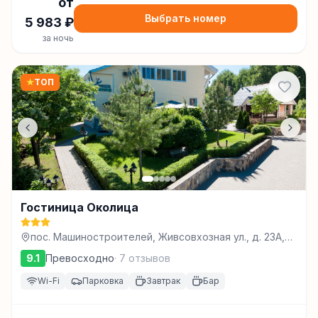
от
Выбрать номер
5 983
₽
за ночь
★
ТОП
Гостиница Околица
пос. Машиностроителей, Живсовхозная ул., д. 23А,
Ижевск
9.1
Превосходно
·
7
отзывов
Wi-Fi
Парковка
Завтрак
Бар