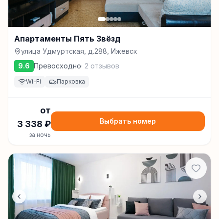
Апартаменты Пять Звёзд
улица Удмуртская, д.288, Ижевск
9.6
Превосходно
·
2
отзывов
Wi-Fi
Парковка
от
Выбрать номер
3 338
₽
за ночь