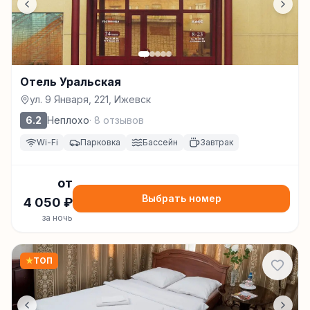
Отель Уральская
ул. 9 Января, 221, Ижевск
6.2
Неплохо
·
8
отзывов
Wi-Fi
Парковка
Бассейн
Завтрак
от
Выбрать номер
4 050
₽
за ночь
★
ТОП