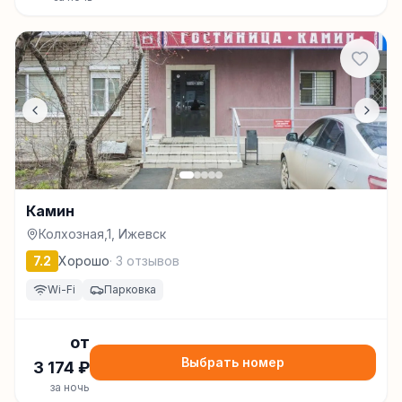
Камин
Колхозная,1, Ижевск
7.2
Хорошо
·
3
отзывов
Wi-Fi
Парковка
от
Выбрать номер
3 174
₽
за ночь