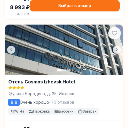
Выбрать номер
8 993
₽
за ночь
Отель Cosmos Izhevsk Hotel
улица Бородина, д. 25, Ижевск
8.8
Очень хорошо
·
70
отзывов
Wi-Fi
Парковка
Бассейн
Завтрак