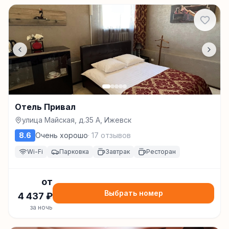
Отель Привал
улица Майская, д.35 А, Ижевск
8.6
Очень хорошо
·
17
отзывов
Wi-Fi
Парковка
Завтрак
Ресторан
от
Выбрать номер
4 437
₽
за ночь