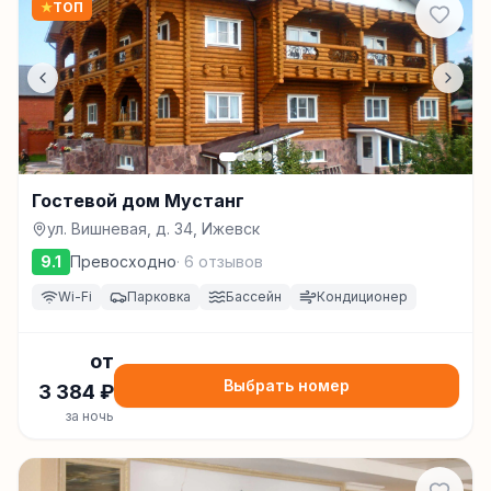
★
ТОП
Гостевой дом Мустанг
ул. Вишневая, д. 34, Ижевск
9.1
Превосходно
·
6
отзывов
Wi-Fi
Парковка
Бассейн
Кондиционер
от
Выбрать номер
3 384
₽
за ночь