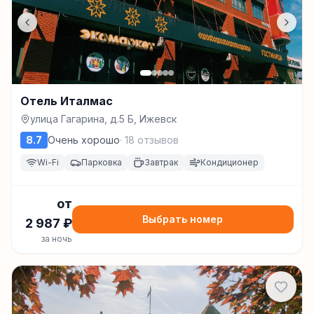
Отель Италмас
улица Гагарина, д.5 Б, Ижевск
8.7
Очень хорошо
·
18
отзывов
Wi-Fi
Парковка
Завтрак
Кондиционер
от
Выбрать номер
2 987
₽
за ночь