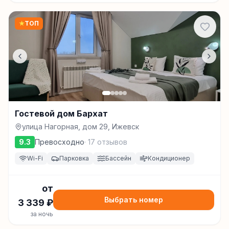
★
ТОП
Гостевой дом Бархат
улица Нагорная, дом 29, Ижевск
9.3
Превосходно
·
17
отзывов
Wi-Fi
Парковка
Бассейн
Кондиционер
от
Выбрать номер
3 339
₽
за ночь