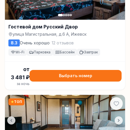
Гостевой дом Русский Двор
улица Магистральная, д.6 А, Ижевск
8.3
Очень хорошо
·
12
отзывов
Wi-Fi
Парковка
Бассейн
Завтрак
от
Выбрать номер
3 481
₽
за ночь
★
ТОП