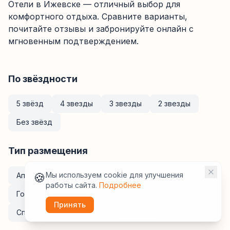
Отели
в Ижевске
— отличный выбор для
комфортного отдыха. Сравните варианты,
почитайте отзывы и забронируйте онлайн с
мгновенным подтверждением.
По звёздности
5 звёзд
4 звезды
3 звезды
2 звезды
Без звёзд
Тип размещения
🍪
Мы используем cookie для улучшения
Апартаменты
Курортные отели
Хостелы
работы сайта.
Подробнее
Гостевые дома
Мини-отели
Кемпинги
Принять
Спа-отели
Санатории
Отели