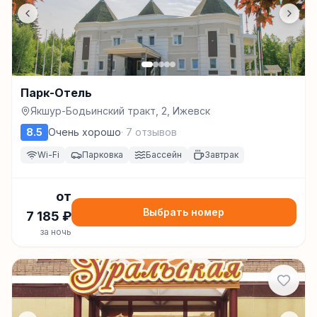
Парк-Отель
Якшур-Бодьинский тракт, 2, Ижевск
8.5
Очень хорошо
·
7
отзывов
Wi-Fi
Парковка
Бассейн
Завтрак
от
Выбрать номер
7 185
₽
за ночь