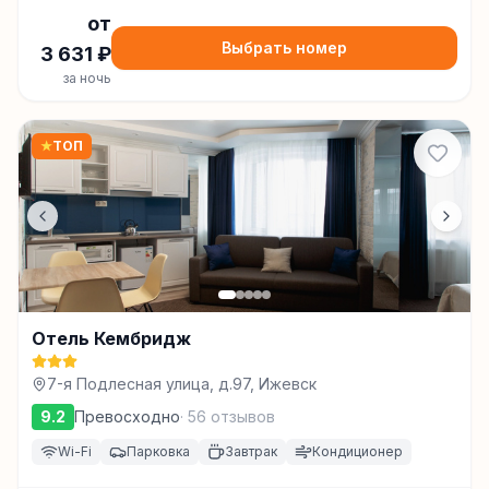
от
Выбрать номер
3 631
₽
за ночь
★
ТОП
Отель Кембридж
7-я Подлесная улица, д.97, Ижевск
9.2
Превосходно
·
56
отзывов
Wi-Fi
Парковка
Завтрак
Кондиционер