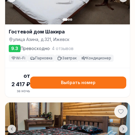
Гостевой дом Шакира
улица Азина, д.321, Ижевск
9.3
Превосходно
·
4
отзывов
Wi-Fi
Парковка
Завтрак
Кондиционер
от
Выбрать номер
2 417
₽
за ночь