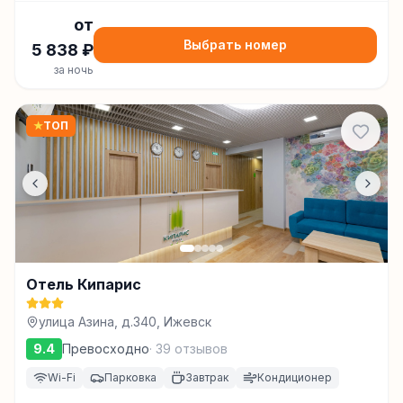
от
Выбрать номер
5 838
₽
за ночь
★
ТОП
Отель Кипарис
улица Азина, д.340, Ижевск
9.4
Превосходно
·
39
отзывов
Wi-Fi
Парковка
Завтрак
Кондиционер