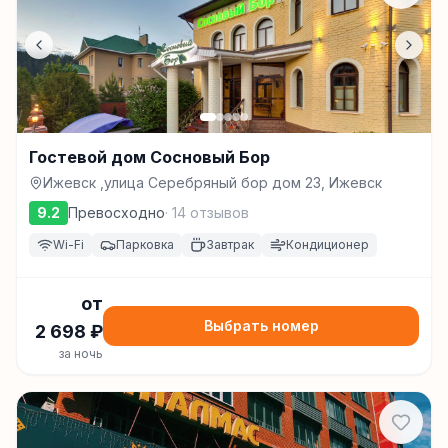
Гостевой дом Сосновый Бор
Ижевск ,улица Серебряный бор дом 23, Ижевск
9.2
Превосходно
·
14
отзывов
Wi-Fi
Парковка
Завтрак
Кондиционер
от
Выбрать номер
2 698
₽
за ночь