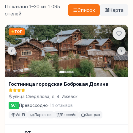
Показано
1
–
30
из
1 095
Список
Карта
отелей
★
ТОП
Гостиница городская Бобровая Долина
улица Свердлова, д. 4, Ижевск
9.1
Превосходно
·
14
отзывов
Wi-Fi
Парковка
Бассейн
Завтрак
от