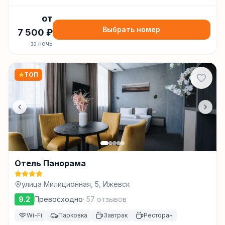
от
Выбрать номер
7 500
₽
за ночь
★
ТОП
Отель Панорама
улица Милиционная, 5, Ижевск
9.2
Превосходно
·
57
отзывов
Wi-Fi
Парковка
Завтрак
Ресторан