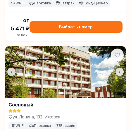
Wi-Fi
Парковка
Завтрак
Кондиционер
от
Выбрать номер
5 471
₽
за ночь
Сосновый
ул. Ленина, 132, Ижевск
Wi-Fi
Парковка
Бассейн