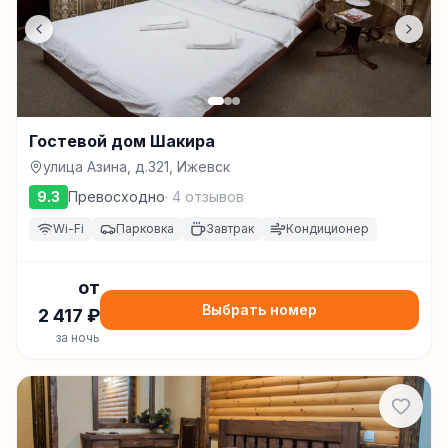
Гостевой дом Шакира
улица Азина, д.321, Ижевск
9.3
Превосходно
·
4
отзывов
Wi-Fi
Парковка
Завтрак
Кондиционер
от
Выбрать номер
2 417
₽
за ночь