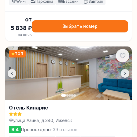
Wi-Fi
Парковка
Бассейн
Завтрак
от
Выбрать номер
5 838
₽
за ночь
★
ТОП
Отель Кипарис
улица Азина, д.340, Ижевск
9.4
Превосходно
·
39
отзывов