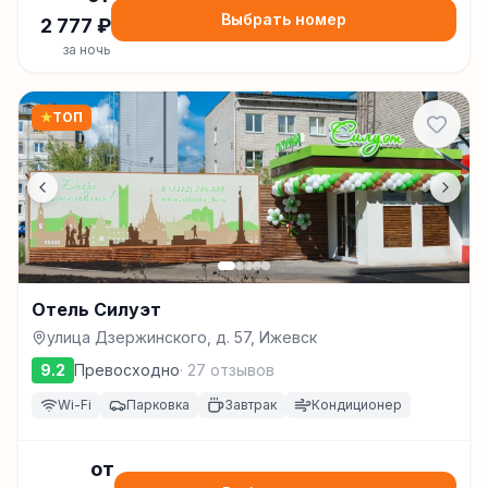
Выбрать номер
2 777
₽
за ночь
★
ТОП
Отель Силуэт
улица Дзержинского, д. 57, Ижевск
9.2
Превосходно
·
27
отзывов
Wi-Fi
Парковка
Завтрак
Кондиционер
от