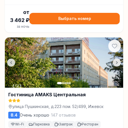
от
Выбрать номер
3 462
₽
за ночь
Гостиница AMAKS Центральная
улица Пушкинская, д.223 пом. 52/499, Ижевск
8.4
Очень хорошо
·
147
отзывов
Wi-Fi
Парковка
Завтрак
Ресторан