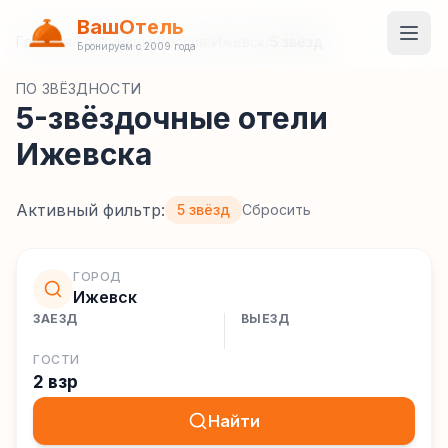
ВашОтель
Главная
/
Гостиницы
/
Россия
/
Ижевск
/
5 звёзд
Бронируем с 2009 года
ПО ЗВЁЗДНОСТИ
5-звёздочные отели
Ижевска
Активный фильтр:
5 звёзд
Сбросить
ГОРОД
Ижевск
ЗАЕЗД
ВЫЕЗД
ГОСТИ
2 взр
Найти