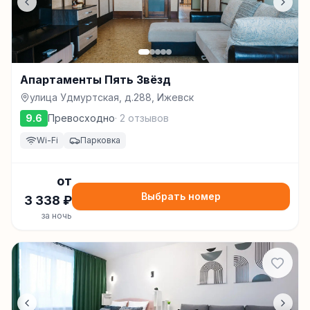
Апартаменты Пять Звёзд
улица Удмуртская, д.288, Ижевск
9.6
Превосходно
·
2
отзывов
Wi-Fi
Парковка
от
Выбрать номер
3 338
₽
за ночь