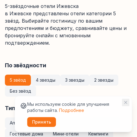
5-звёздочные отели Ижевска
в Ижевске
представлены отели категории
5
звёзд
. Выбирайте гостиницу по вашим
предпочтениям и бюджету, сравнивайте цены и
бронируйте онлайн с мгновенным
подтверждением.
По звёздности
5 звёзд
4 звезды
3 звезды
2 звезды
Без звёзд
🍪
Мы используем cookie для улучшения
Тип размещения
работы сайта.
Подробнее
Принять
Апартаменты
Курортные отели
Хостелы
Гостевые дома
Мини-отели
Кемпинги