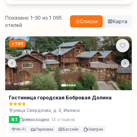
Показано
1
–
30
из
1 095
Список
Карта
отелей
★
ТОП
Гостиница городская Бобровая Долина
улица Свердлова, д. 4, Ижевск
9.1
Превосходно
·
14
отзывов
Wi-Fi
Парковка
Бассейн
Завтрак