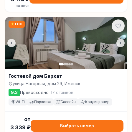
за ночь
★
ТОП
Гостевой дом Бархат
улица Нагорная, дом 29, Ижевск
9.3
Превосходно
·
17
отзывов
Wi-Fi
Парковка
Бассейн
Кондиционер
от
Выбрать номер
3 339
₽