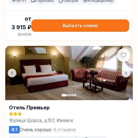
Wi-Fi
Парковка
Завтрак
Кондиционер
от
Выбрать номер
3 915
₽
за ночь
Отель Премьер
улица Щорса, д.107, Ижевск
8.1
Очень хорошо
·
8
отзывов