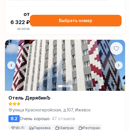
от
Выбрать номер
6 322
₽
за ночь
Отель ДерябинЪ
улица Красногеройская, д.107, Ижевск
8.2
Очень хорошо
·
47
отзывов
Wi-Fi
Парковка
Завтрак
Ресторан