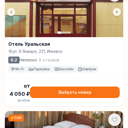
Отель Уральская
ул. 9 Января, 221, Ижевск
6.2
Неплохо
·
8
отзывов
Wi-Fi
Парковка
Бассейн
Завтрак
от
Выбрать номер
4 050
₽
за ночь
★
ТОП