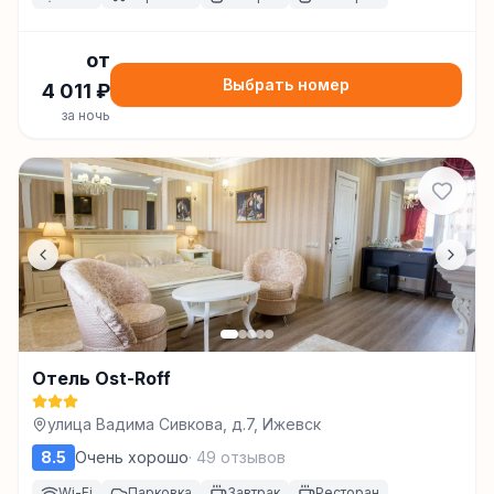
от
Выбрать номер
4 011
₽
за ночь
Отель Ost-Roff
улица Вадима Сивкова, д.7, Ижевск
8.5
Очень хорошо
·
49
отзывов
Wi-Fi
Парковка
Завтрак
Ресторан