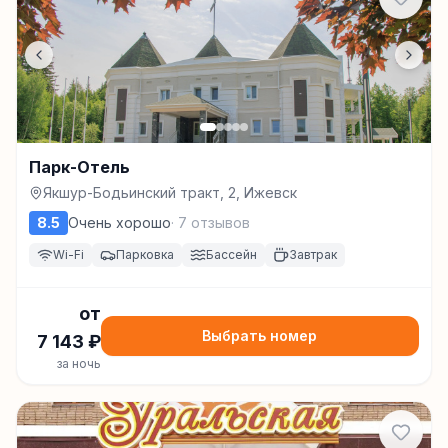
Парк-Отель
Якшур-Бодьинский тракт, 2, Ижевск
8.5
Очень хорошо
·
7
отзывов
Wi-Fi
Парковка
Бассейн
Завтрак
от
Выбрать номер
7 143
₽
за ночь