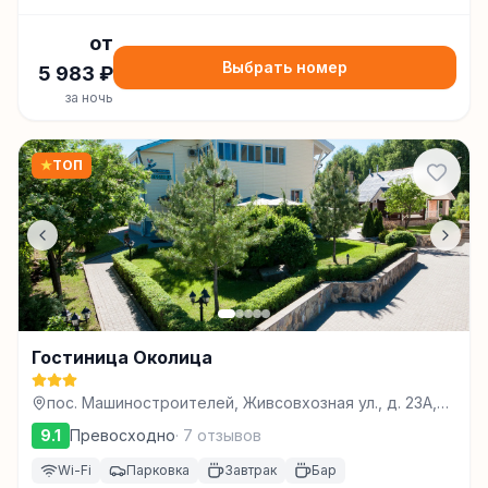
от
Выбрать номер
5 983
₽
за ночь
★
ТОП
Гостиница Околица
пос. Машиностроителей, Живсовхозная ул., д. 23А,
Ижевск
9.1
Превосходно
·
7
отзывов
Wi-Fi
Парковка
Завтрак
Бар