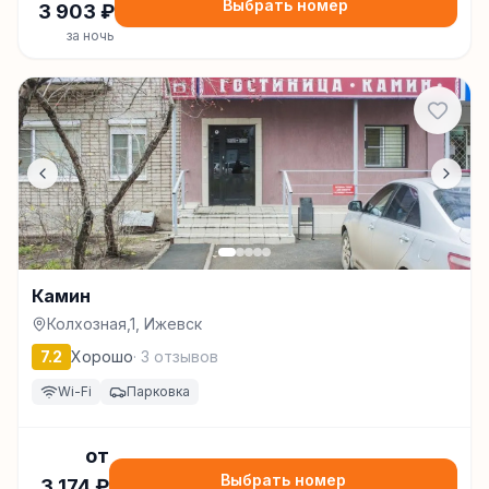
Выбрать номер
3 903
₽
за ночь
Камин
Колхозная,1, Ижевск
7.2
Хорошо
·
3
отзывов
Wi-Fi
Парковка
от
Выбрать номер
3 174
₽