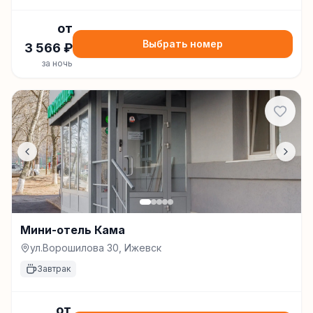
от
Выбрать номер
3 566
₽
за ночь
Мини-отель Кама
ул.Ворошилова 30, Ижевск
Завтрак
от