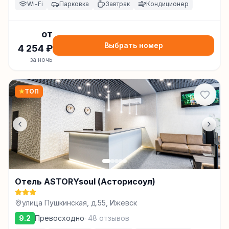
Wi-Fi
Парковка
Завтрак
Кондиционер
от
Выбрать номер
4 254
₽
за ночь
★
ТОП
Отель ASTORYsoul (Асторисоул)
улица Пушкинская, д.55, Ижевск
9.2
Превосходно
·
48
отзывов