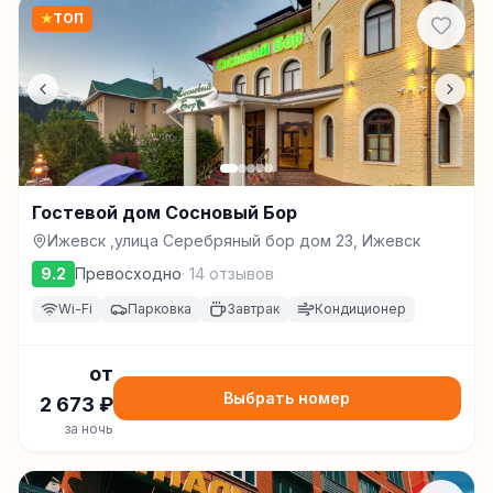
★
ТОП
Гостевой дом Сосновый Бор
Ижевск ,улица Серебряный бор дом 23, Ижевск
9.2
Превосходно
·
14
отзывов
Wi-Fi
Парковка
Завтрак
Кондиционер
от
Выбрать номер
2 673
₽
за ночь