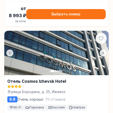
от
Выбрать номер
8 993
₽
за ночь
Отель Cosmos Izhevsk Hotel
улица Бородина, д. 25, Ижевск
8.8
Очень хорошо
·
70
отзывов
Wi-Fi
Парковка
Бассейн
Завтрак