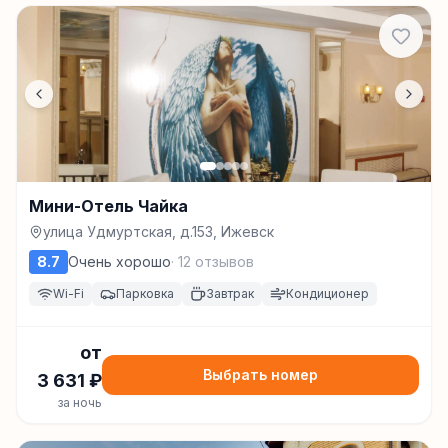
Мини-Отель Чайка
улица Удмуртская, д.153, Ижевск
8.7
Очень хорошо
·
12
отзывов
Wi-Fi
Парковка
Завтрак
Кондиционер
от
Выбрать номер
3 631
₽
за ночь