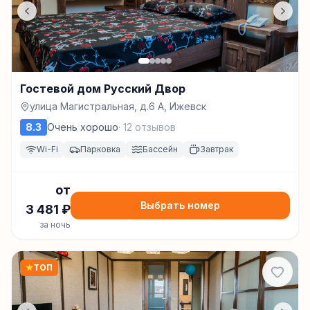
Гостевой дом Русский Двор
улица Магистральная, д.6 А, Ижевск
8.3
Очень хорошо
·
12
отзывов
Wi-Fi
Парковка
Бассейн
Завтрак
от
Выбрать номер
3 481
₽
за ночь
★
ТОП