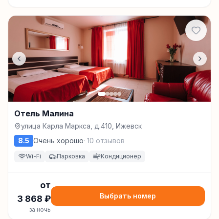
Отель Малина
улица Карла Маркса, д.410, Ижевск
8.5
Очень хорошо
·
10
отзывов
Wi-Fi
Парковка
Кондиционер
от
Выбрать номер
3 868
₽
за ночь