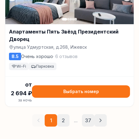
Апартаменты Пять Звёзд Президентский
Дворец
улица Удмуртская, д.268, Ижевск
8.5
Очень хорошо
·
6
отзывов
Wi-Fi
Парковка
от
Выбрать номер
2 694
₽
за ночь
1
2
...
37