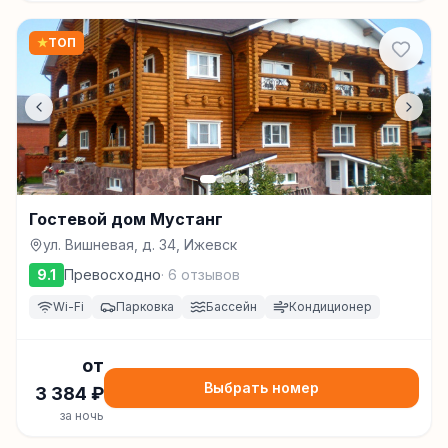
★
ТОП
Гостевой дом Мустанг
ул. Вишневая, д. 34, Ижевск
9.1
Превосходно
·
6
отзывов
Wi-Fi
Парковка
Бассейн
Кондиционер
от
Выбрать номер
3 384
₽
за ночь