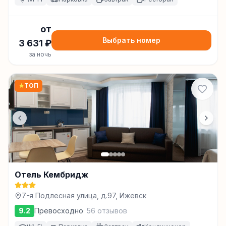
от
Выбрать номер
3 631
₽
за ночь
★
ТОП
Отель Кембридж
7-я Подлесная улица, д.97, Ижевск
9.2
Превосходно
·
56
отзывов