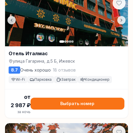
Отель Италмас
улица Гагарина, д.5 Б, Ижевск
8.7
Очень хорошо
·
18
отзывов
Wi-Fi
Парковка
Завтрак
Кондиционер
от
Выбрать номер
2 987
₽
за ночь