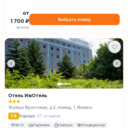
от
Выбрать номер
1 700
₽
за ночь
Отель ИжОтель
улица Фронтовая, д.2, помещ. 1, Ижевск
7.8
Хорошо
·
67
отзывов
Wi-Fi
Парковка
Завтрак
Кондиционер