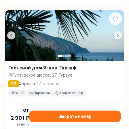
Гостевой дом Ягуар-Гурзуф
Гурзуфское шоссе, 27, Гурзуф
7.2
Хорошо
·
17
отзывов
Wi-Fi
Парковка
Кондиционер
от
Выбрать номер
2 901
₽
за ночь