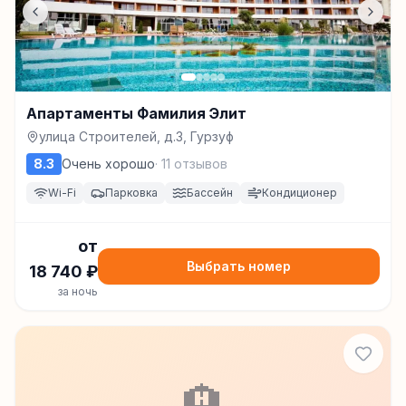
Апартаменты Фамилия Элит
улица Строителей, д.3, Гурзуф
8.3
Очень хорошо
·
11
отзывов
Wi-Fi
Парковка
Бассейн
Кондиционер
от
Выбрать номер
18 740
₽
за ночь
🏨