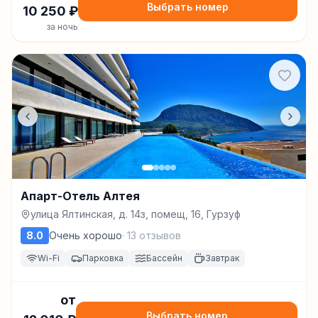
Выбрать номер
10 250
₽
за ночь
Апарт-Отель Алтея
улица Ялтинская, д. 14з, помещ, 16, Гурзуф
8.0
Очень хорошо
·
13
отзывов
Wi-Fi
Парковка
Бассейн
Завтрак
от
Выбрать номер