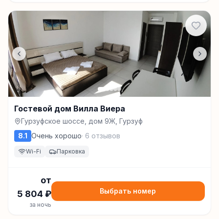
Гостевой дом Вилла Виера
Гурзуфское шоссе, дом 9Ж, Гурзуф
8.1
Очень хорошо
·
6
отзывов
Wi-Fi
Парковка
от
Выбрать номер
5 804
₽
за ночь