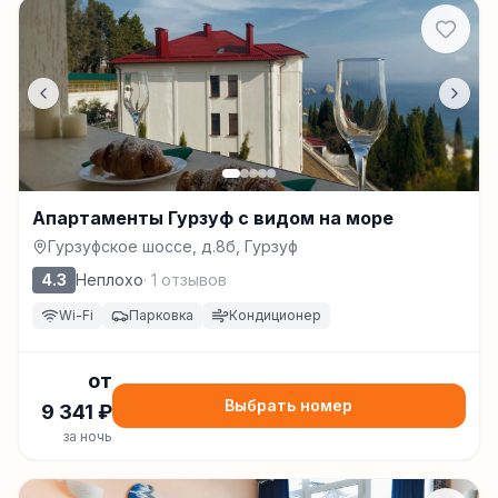
Апартаменты Гурзуф с видом на море
Гурзуфское шоссе, д.8б, Гурзуф
4.3
Неплохо
·
1
отзывов
Wi-Fi
Парковка
Кондиционер
от
Выбрать номер
9 341
₽
за ночь