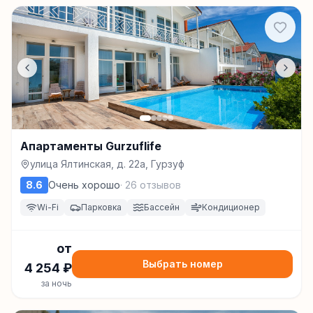
Апартаменты Gurzuflife
улица Ялтинская, д. 22а, Гурзуф
8.6
Очень хорошо
·
26
отзывов
Wi-Fi
Парковка
Бассейн
Кондиционер
от
Выбрать номер
4 254
₽
за ночь