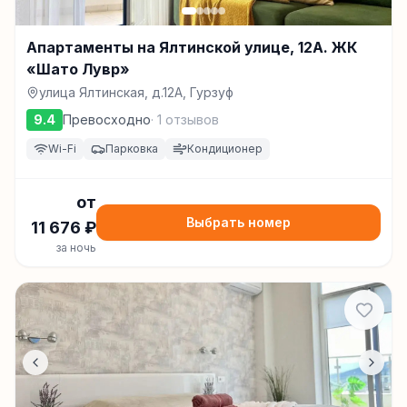
Апартаменты на Ялтинской улице, 12А. ЖК
«Шато Лувр»
улица Ялтинская, д.12А, Гурзуф
9.4
Превосходно
·
1
отзывов
Wi-Fi
Парковка
Кондиционер
от
Выбрать номер
11 676
₽
за ночь