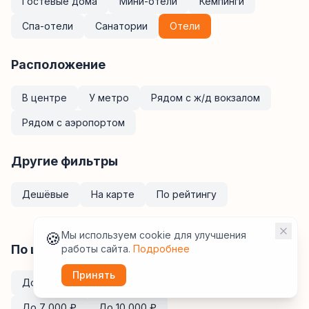
Гостевые дома
Мини-отели
Кемпинги
Спа-отели
Санатории
Отели
Расположение
В центре
У метро
Рядом с ж/д вокзалом
Рядом с аэропортом
Другие фильтры
Дешёвые
На карте
По рейтингу
🍪
Мы используем cookie для улучшения
По цене за ночь
работы сайта.
Подробнее
Принять
До
2 000
₽
До
3 000
₽
До
5 000
₽
До
7 000
₽
До
10 000
₽