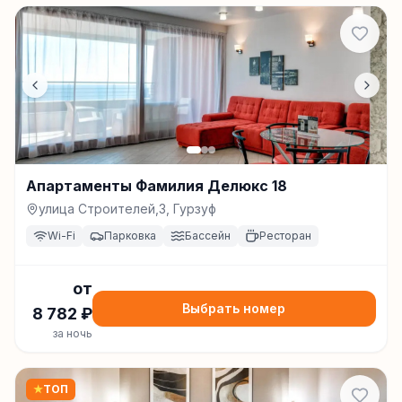
Апартаменты Фамилия Делюкс 18
улица Строителей,3, Гурзуф
Wi-Fi
Парковка
Бассейн
Ресторан
от
Выбрать номер
8 782
₽
за ночь
★
ТОП