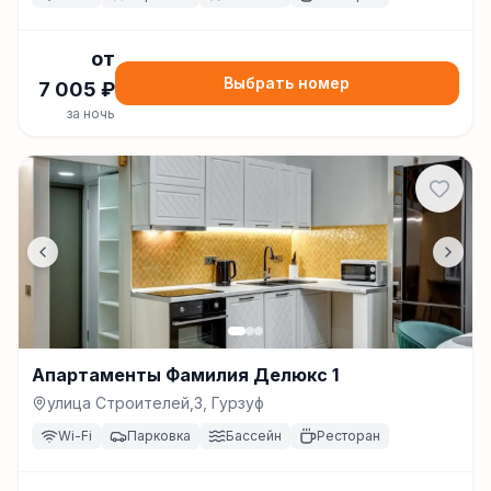
от
Выбрать номер
7 005
₽
за ночь
Апартаменты Фамилия Делюкс 1
улица Строителей,3, Гурзуф
Wi-Fi
Парковка
Бассейн
Ресторан