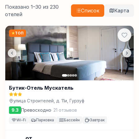
Показано
1
–
30
из
230
Список
Карта
отелей
★
ТОП
Бутик-Отель Мускатель
улица Строителей, д. 11и, Гурзуф
9.3
Превосходно
·
21
отзывов
Wi-Fi
Парковка
Бассейн
Завтрак
от