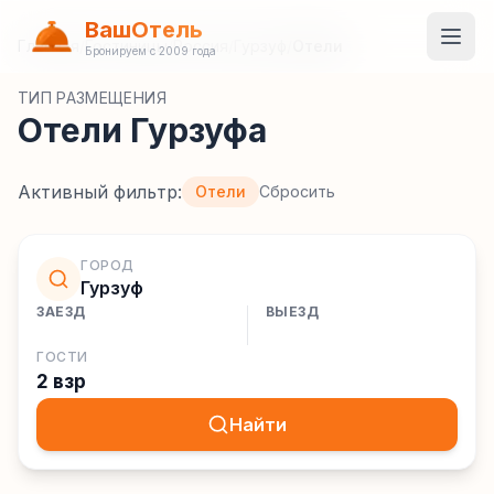
ВашОтель
Главная
/
Гостиницы
/
Россия
/
Гурзуф
/
Отели
Бронируем с 2009 года
ТИП РАЗМЕЩЕНИЯ
Отели Гурзуфа
Активный фильтр:
Отели
Сбросить
ГОРОД
Гурзуф
ЗАЕЗД
ВЫЕЗД
ГОСТИ
2 взр
Найти