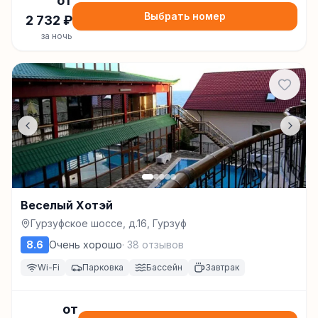
от
Выбрать номер
2 732
₽
за ночь
Веселый Хотэй
Гурзуфское шоссе, д.16, Гурзуф
8.6
Очень хорошо
·
38
отзывов
Wi-Fi
Парковка
Бассейн
Завтрак
от