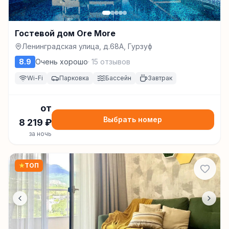
Гостевой дом Ore More
Ленинградская улица, д.68А, Гурзуф
8.9
Очень хорошо
·
15
отзывов
Wi-Fi
Парковка
Бассейн
Завтрак
от
Выбрать номер
8 219
₽
за ночь
★
ТОП