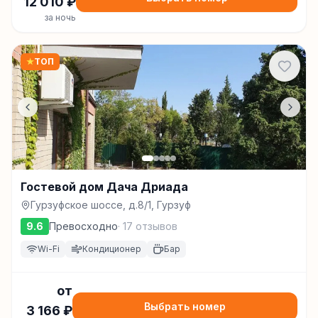
12 010
₽
за ночь
★
ТОП
Гостевой дом Дача Дриада
Гурзуфское шоссе, д.8/1, Гурзуф
9.6
Превосходно
·
17
отзывов
Wi-Fi
Кондиционер
Бар
от
Выбрать номер
3 166
₽