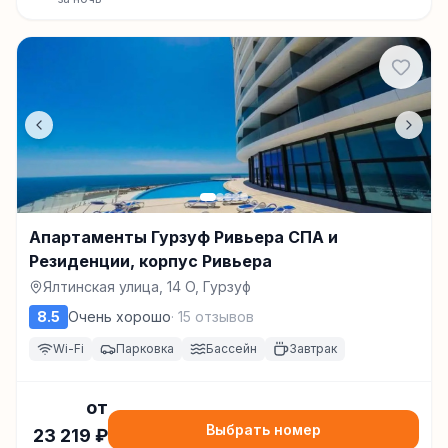
Апартаменты Гурзуф Ривьера СПА и
Резиденции, корпус Ривьера
Ялтинская улица, 14 O, Гурзуф
8.5
Очень хорошо
·
15
отзывов
Wi-Fi
Парковка
Бассейн
Завтрак
от
Выбрать номер
23 219
₽