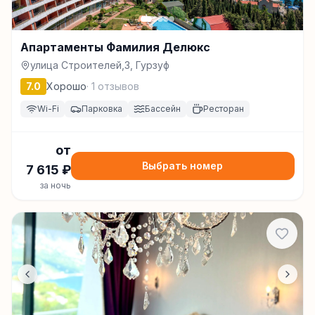
Апартаменты Фамилия Делюкс
улица Строителей,3, Гурзуф
7.0
Хорошо
·
1
отзывов
Wi-Fi
Парковка
Бассейн
Ресторан
от
Выбрать номер
7 615
₽
за ночь