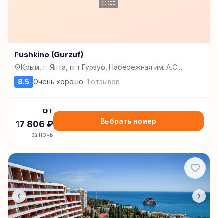
Pushkino (Gurzuf)
Крым, г. Ялта, пгт.Гурзуф, Набережная им. А.С.
Пушкина, 1, Гурзуф
8.5
Очень хорошо
·
1
отзывов
от
Выбрать номер
17 806
₽
за ночь