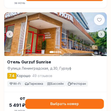
за ночь
Отель Gurzuf Sunrise
улица Ленинградская, д.30, Гурзуф
7.4
Хорошо
·
49
отзывов
Wi-Fi
Парковка
Бассейн
Ресторан
от
Выбрать номер
5 491
₽
за ночь