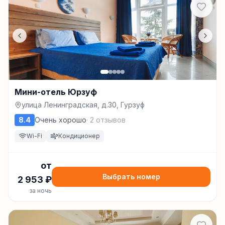
Мини-отель Юрзуф
улица Ленинградская, д.30, Гурзуф
8.4
Очень хорошо
·
2
отзывов
Wi-Fi
Кондиционер
от
Выбрать номер
2 953
₽
за ночь