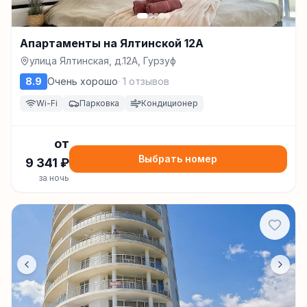
Апартаменты на Ялтинской 12А
улица Ялтинская, д.12А, Гурзуф
8.9
Очень хорошо
·
1
отзывов
Wi-Fi
Парковка
Кондиционер
от
Выбрать номер
9 341
₽
за ночь