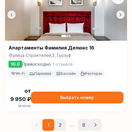
Апартаменты Фамилия Делюкс 16
улица Строителей,3, Гурзуф
10.0
Превосходно
·
1
отзывов
Wi-Fi
Парковка
Бассейн
Ресторан
от
Выбрать номер
9 950
₽
за ночь
1
2
...
8