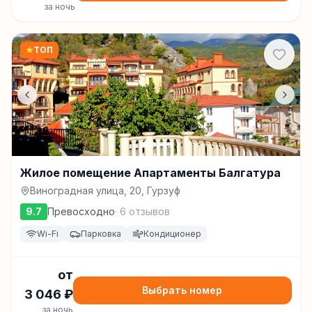
за ночь
★
ТОП
Жилое помещение Апартаменты Балгатура
Виноградная улица, 20, Гурзуф
9.7
Превосходно
·
6
отзывов
Wi-Fi
Парковка
Кондиционер
от
Выбрать номер
3 046
₽
за ночь