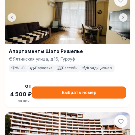
Апартаменты Шато Ришелье
Ялтинская улица, д.16, Гурзуф
Wi-Fi
Парковка
Бассейн
Кондиционер
от
Выбрать номер
4 500
₽
за ночь