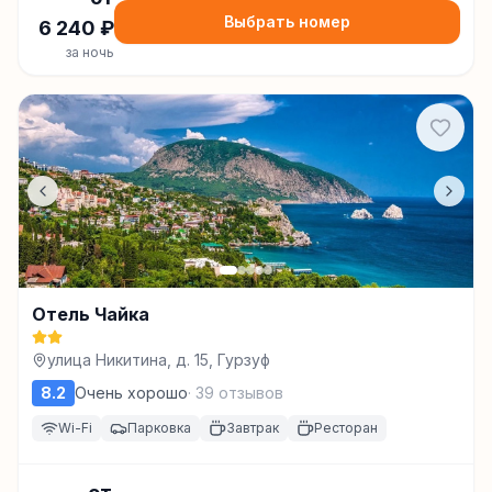
Выбрать номер
6 240
₽
за ночь
Отель Чайка
улица Никитина, д. 15, Гурзуф
8.2
Очень хорошо
·
39
отзывов
Wi-Fi
Парковка
Завтрак
Ресторан