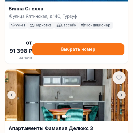
Вилла Стелла
улица Ялтинская, д.14С, Гурзуф
Wi-Fi
Парковка
Бассейн
Кондиционер
от
Выбрать номер
91 398
₽
за ночь
Апартаменты Фамилия Делюкс 3