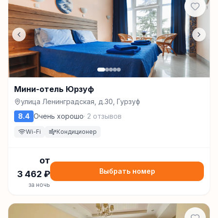
Мини-отель Юрзуф
улица Ленинградская, д.30, Гурзуф
8.4
Очень хорошо
·
2
отзывов
Wi-Fi
Кондиционер
от
Выбрать номер
3 462
₽
за ночь