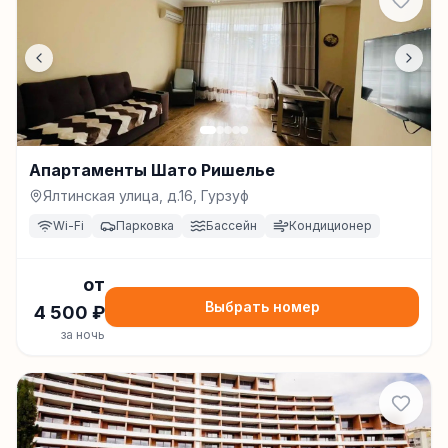
Апартаменты Шато Ришелье
Ялтинская улица, д.16, Гурзуф
Wi-Fi
Парковка
Бассейн
Кондиционер
от
Выбрать номер
4 500
₽
за ночь