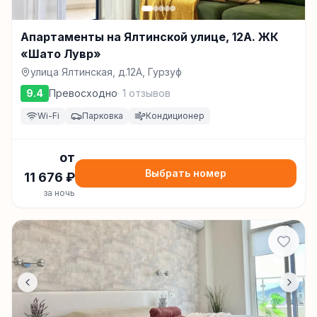
Апартаменты на Ялтинской улице, 12А. ЖК
«Шато Лувр»
улица Ялтинская, д.12А, Гурзуф
9.4
Превосходно
·
1
отзывов
Wi-Fi
Парковка
Кондиционер
от
Выбрать номер
11 676
₽
за ночь