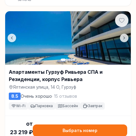
Апартаменты Гурзуф Ривьера СПА и
Резиденции, корпус Ривьера
Ялтинская улица, 14 O, Гурзуф
8.5
Очень хорошо
·
15
отзывов
Wi-Fi
Парковка
Бассейн
Завтрак
от
Выбрать номер
23 219
₽