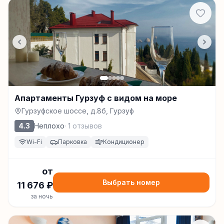
Апартаменты Гурзуф с видом на море
Гурзуфское шоссе, д.8б, Гурзуф
4.3
Неплохо
·
1
отзывов
Wi-Fi
Парковка
Кондиционер
от
Выбрать номер
11 676
₽
за ночь