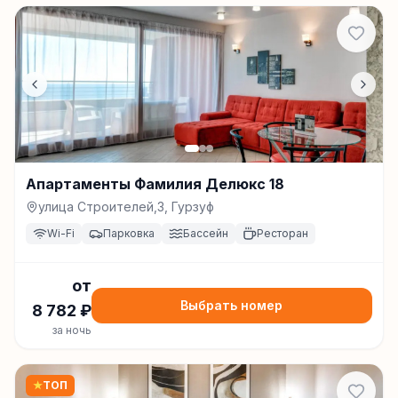
Апартаменты Фамилия Делюкс 18
улица Строителей,3, Гурзуф
Wi-Fi
Парковка
Бассейн
Ресторан
от
Выбрать номер
8 782
₽
за ночь
★
ТОП