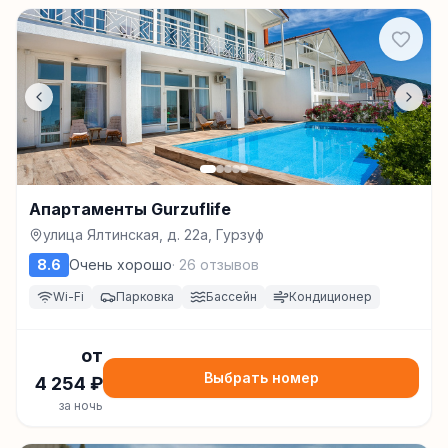
Апартаменты Gurzuflife
улица Ялтинская, д. 22а, Гурзуф
8.6
Очень хорошо
·
26
отзывов
Wi-Fi
Парковка
Бассейн
Кондиционер
от
Выбрать номер
4 254
₽
за ночь