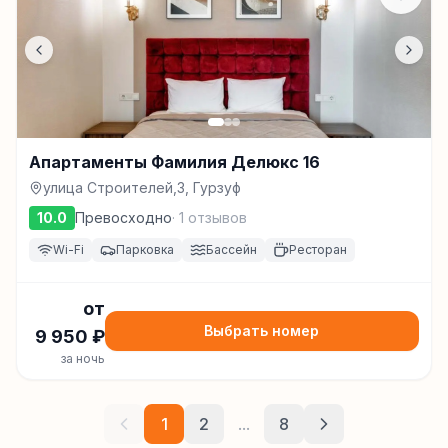
Апартаменты Фамилия Делюкс 16
улица Строителей,3, Гурзуф
10.0
Превосходно
·
1
отзывов
Wi-Fi
Парковка
Бассейн
Ресторан
от
Выбрать номер
9 950
₽
за ночь
1
2
...
8