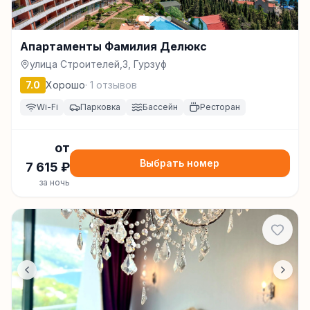
Апартаменты Фамилия Делюкс
улица Строителей,3, Гурзуф
7.0
Хорошо
·
1
отзывов
Wi-Fi
Парковка
Бассейн
Ресторан
от
Выбрать номер
7 615
₽
за ночь