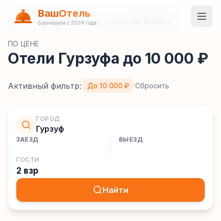
ВашОтель
Главная
/
Гостиницы
/
Россия
/
Гурзуф
/
До 10 000 ₽
Бронируем с 2009 года
ПО ЦЕНЕ
Отели Гурзуфа до 10 000 ₽
Активный фильтр:
До 10 000 ₽
Сбросить
ГОРОД
Гурзуф
ЗАЕЗД
ВЫЕЗД
ГОСТИ
2 взр
Найти