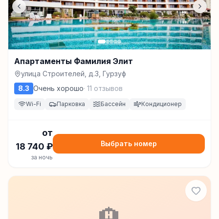
Апартаменты Фамилия Элит
улица Строителей, д.3, Гурзуф
8.3
Очень хорошо
·
11
отзывов
Wi-Fi
Парковка
Бассейн
Кондиционер
от
Выбрать номер
18 740
₽
за ночь
🏨