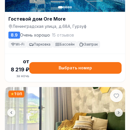
Гостевой дом Ore More
Ленинградская улица, д.68А, Гурзуф
8.9
Очень хорошо
·
15
отзывов
Wi-Fi
Парковка
Бассейн
Завтрак
от
Выбрать номер
8 219
₽
за ночь
★
ТОП