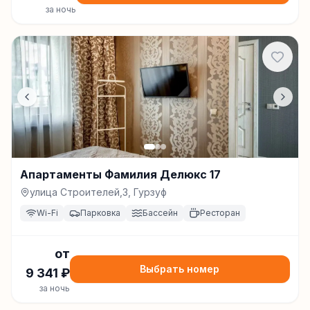
за ночь
Апартаменты Фамилия Делюкс 17
улица Строителей,3, Гурзуф
Wi-Fi
Парковка
Бассейн
Ресторан
от
Выбрать номер
9 341
₽
за ночь