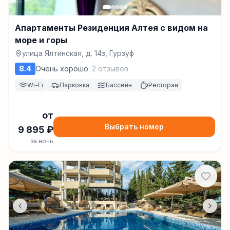
Апартаменты Резиденция Алтея с видом на
море и горы
улица Ялтинская, д. 14з, Гурзуф
8.4
Очень хорошо
·
2
отзывов
Wi-Fi
Парковка
Бассейн
Ресторан
от
Выбрать номер
9 895
₽
за ночь