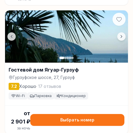
Гостевой дом Ягуар-Гурзуф
Гурзуфское шоссе, 27, Гурзуф
7.2
Хорошо
·
17
отзывов
Wi-Fi
Парковка
Кондиционер
от
Выбрать номер
2 901
₽
за ночь