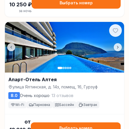
Выбрать номер
10 250
₽
за ночь
Апарт-Отель Алтея
улица Ялтинская, д. 14з, помещ, 16, Гурзуф
8.0
Очень хорошо
·
13
отзывов
Wi-Fi
Парковка
Бассейн
Завтрак
от
Выбрать номер