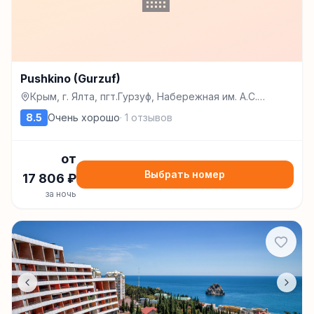
Pushkino (Gurzuf)
Крым, г. Ялта, пгт.Гурзуф, Набережная им. А.С.
Пушкина, 1, Гурзуф
8.5
Очень хорошо
·
1
отзывов
от
Выбрать номер
17 806
₽
за ночь