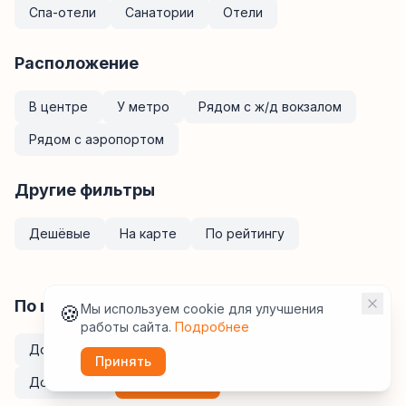
Спа-отели
Санатории
Отели
Расположение
В центре
У метро
Рядом с ж/д вокзалом
Рядом с аэропортом
Другие фильтры
Дешёвые
На карте
По рейтингу
По цене за ночь
🍪
Мы используем cookie для улучшения
работы сайта.
Подробнее
До
2 000
₽
До
3 000
₽
До
5 000
₽
Принять
До
7 000
₽
До
10 000
₽