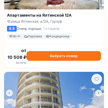
Апартаменты на Ялтинской 12А
улица Ялтинская, д.12А, Гурзуф
8.9
Очень хорошо
·
1
отзывов
Wi-Fi
Парковка
Кондиционер
от
Выбрать номер
10 508
₽
за ночь