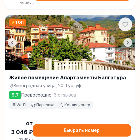
за ночь
★
ТОП
Жилое помещение Апартаменты Балгатура
Виноградная улица, 20, Гурзуф
9.7
Превосходно
·
6
отзывов
Wi-Fi
Парковка
Кондиционер
от
Выбрать номер
3 046
₽
за ночь