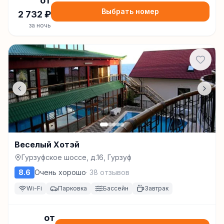
от
Выбрать номер
2 732
₽
за ночь
Веселый Хотэй
Гурзуфское шоссе, д.16, Гурзуф
8.6
Очень хорошо
·
38
отзывов
Wi-Fi
Парковка
Бассейн
Завтрак
от