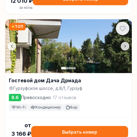
12 010
₽
за ночь
★
ТОП
Гостевой дом Дача Дриада
Гурзуфское шоссе, д.8/1, Гурзуф
9.6
Превосходно
·
17
отзывов
Wi-Fi
Кондиционер
Бар
от
Выбрать номер
3 166
₽