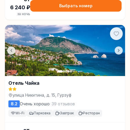
Выбрать номер
6 240
₽
за ночь
Отель Чайка
улица Никитина, д. 15, Гурзуф
8.2
Очень хорошо
·
39
отзывов
Wi-Fi
Парковка
Завтрак
Ресторан