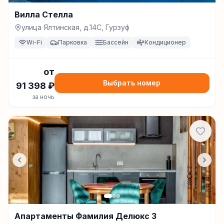
Вилла Стелла
улица Ялтинская, д.14С, Гурзуф
Wi-Fi
Парковка
Бассейн
Кондиционер
от
Выбрать номер
91 398
₽
за ночь
Апартаменты Фамилия Делюкс 3