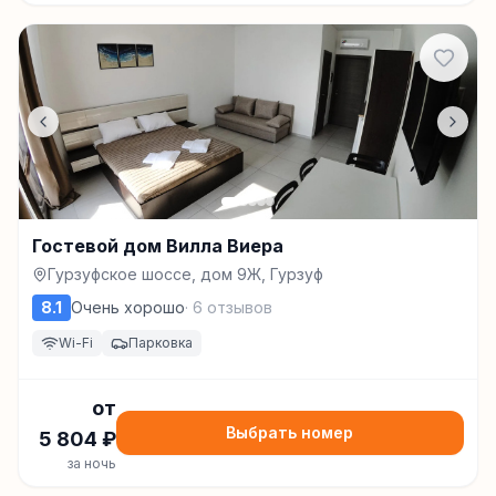
Гостевой дом Вилла Виера
Гурзуфское шоссе, дом 9Ж, Гурзуф
8.1
Очень хорошо
·
6
отзывов
Wi-Fi
Парковка
от
Выбрать номер
5 804
₽
за ночь