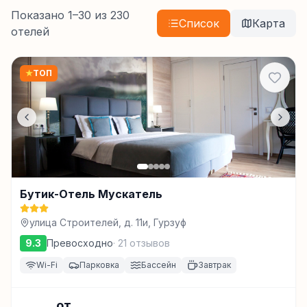
Показано
1
–
30
из
230
Список
Карта
отелей
★
ТОП
Бутик-Отель Мускатель
улица Строителей, д. 11и, Гурзуф
9.3
Превосходно
·
21
отзывов
Wi-Fi
Парковка
Бассейн
Завтрак
от