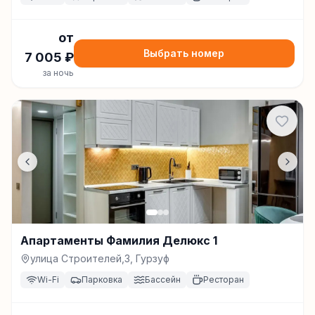
от
Выбрать номер
7 005
₽
за ночь
Апартаменты Фамилия Делюкс 1
улица Строителей,3, Гурзуф
Wi-Fi
Парковка
Бассейн
Ресторан