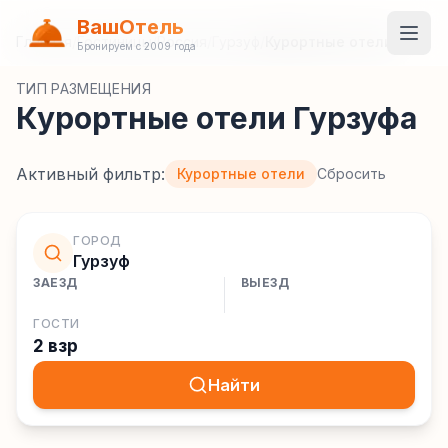
ВашОтель
Главная
/
Гостиницы
/
Россия
/
Гурзуф
/
Курортные отели
Бронируем с 2009 года
ТИП РАЗМЕЩЕНИЯ
Курортные отели Гурзуфа
Активный фильтр:
Курортные отели
Сбросить
ГОРОД
Гурзуф
ЗАЕЗД
ВЫЕЗД
ГОСТИ
2 взр
Найти