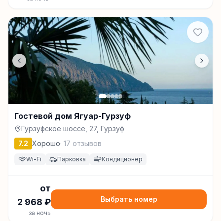
Гостевой дом Ягуар-Гурзуф
Гурзуфское шоссе, 27, Гурзуф
7.2
Хорошо
·
17
отзывов
Wi-Fi
Парковка
Кондиционер
от
Выбрать номер
2 968
₽
за ночь