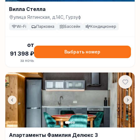
Вилла Стелла
улица Ялтинская, д.14С, Гурзуф
Wi-Fi
Парковка
Бассейн
Кондиционер
от
Выбрать номер
91 398
₽
за ночь
Апартаменты Фамилия Делюкс 3