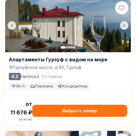
Апартаменты Гурзуф с видом на море
Гурзуфское шоссе, д.8б, Гурзуф
4.3
Неплохо
·
1
отзывов
Wi-Fi
Парковка
Кондиционер
от
Выбрать номер
11 676
₽
за ночь