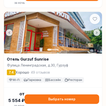
за ночь
Отель Gurzuf Sunrise
улица Ленинградская, д.30, Гурзуф
7.4
Хорошо
·
49
отзывов
Wi-Fi
Парковка
Бассейн
Ресторан
от
Выбрать номер
5 554
₽
за ночь