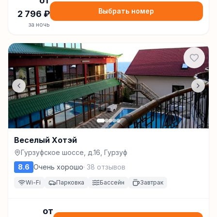
от
Выбрать номер
2 796
₽
за ночь
Веселый Хотэй
Гурзуфское шоссе, д.16, Гурзуф
8.6
Очень хорошо
·
38
отзывов
Wi-Fi
Парковка
Бассейн
Завтрак
от