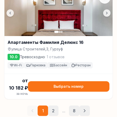
Апартаменты Фамилия Делюкс 16
улица Строителей,3, Гурзуф
10.0
Превосходно
·
1
отзывов
Wi-Fi
Парковка
Бассейн
Ресторан
от
Выбрать номер
10 182
₽
за ночь
1
2
...
8