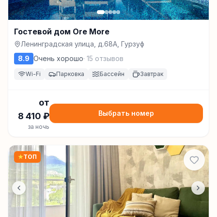
Гостевой дом Ore More
Ленинградская улица, д.68А, Гурзуф
8.9
Очень хорошо
·
15
отзывов
Wi-Fi
Парковка
Бассейн
Завтрак
от
Выбрать номер
8 410
₽
за ночь
★
ТОП