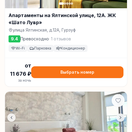
Апартаменты на Ялтинской улице, 12А. ЖК
«Шато Лувр»
улица Ялтинская, д.12А, Гурзуф
9.4
Превосходно
·
1
отзывов
Wi-Fi
Парковка
Кондиционер
от
Выбрать номер
11 676
₽
за ночь