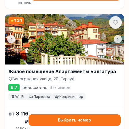
за ночь
★
ТОП
Жилое помещение Апартаменты Балгатура
Виноградная улица, 20, Гурзуф
9.7
Превосходно
·
6
отзывов
Wi-Fi
Парковка
Кондиционер
от
3 116
Выбрать номер
₽
за ночь