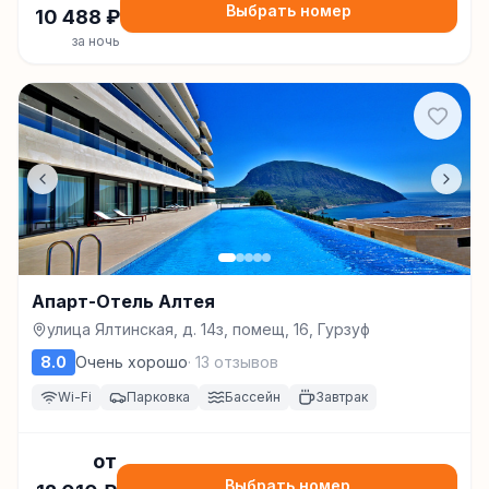
Выбрать номер
10 488
₽
за ночь
Апарт-Отель Алтея
улица Ялтинская, д. 14з, помещ, 16, Гурзуф
8.0
Очень хорошо
·
13
отзывов
Wi-Fi
Парковка
Бассейн
Завтрак
от
Выбрать номер