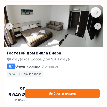
Гостевой дом Вилла Виера
Гурзуфское шоссе, дом 9Ж, Гурзуф
8.1
Очень хорошо
·
6
отзывов
Wi-Fi
Парковка
от
Выбрать номер
5 940
₽
за ночь