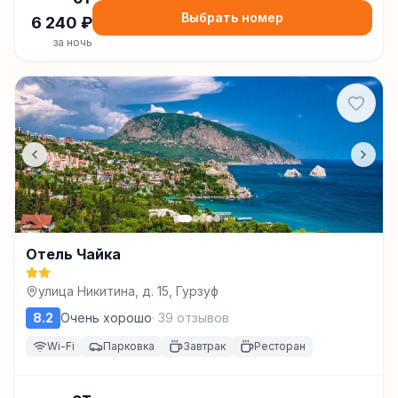
Выбрать номер
6 240
₽
за ночь
Отель Чайка
улица Никитина, д. 15, Гурзуф
8.2
Очень хорошо
·
39
отзывов
Wi-Fi
Парковка
Завтрак
Ресторан