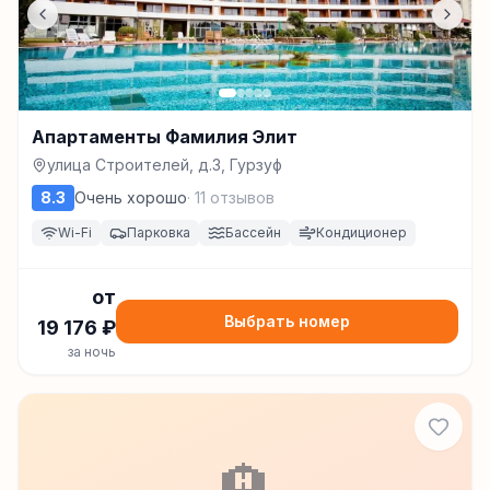
Апартаменты Фамилия Элит
улица Строителей, д.3, Гурзуф
8.3
Очень хорошо
·
11
отзывов
Wi-Fi
Парковка
Бассейн
Кондиционер
от
Выбрать номер
19 176
₽
за ночь
🏨