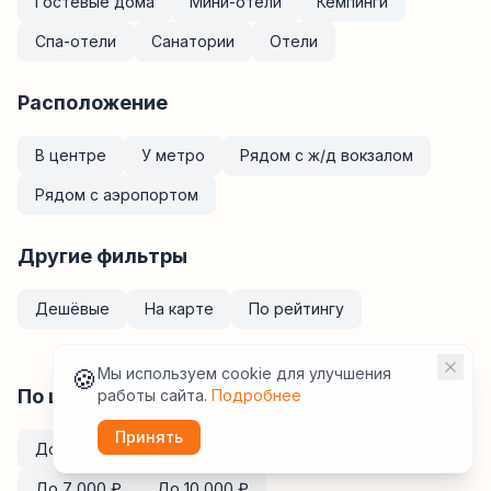
Гостевые дома
Мини-отели
Кемпинги
Спа-отели
Санатории
Отели
Расположение
В центре
У метро
Рядом с ж/д вокзалом
Рядом с аэропортом
Другие фильтры
Дешёвые
На карте
По рейтингу
🍪
Мы используем cookie для улучшения
По цене за ночь
работы сайта.
Подробнее
Принять
До
2 000
₽
До
3 000
₽
До
5 000
₽
До
7 000
₽
До
10 000
₽