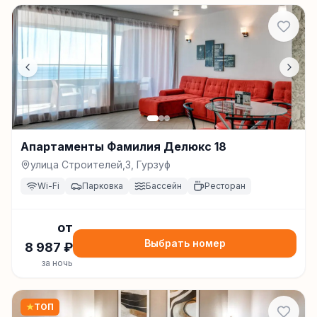
Апартаменты Фамилия Делюкс 18
улица Строителей,3, Гурзуф
Wi-Fi
Парковка
Бассейн
Ресторан
от
Выбрать номер
8 987
₽
за ночь
★
ТОП