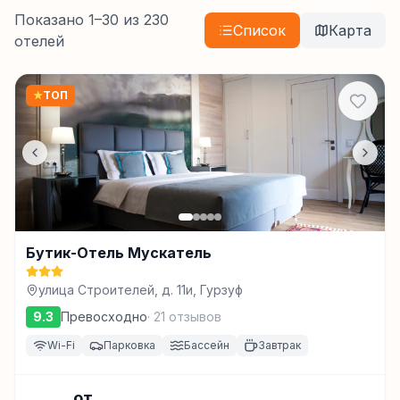
Показано
1
–
30
из
230
Список
Карта
отелей
★
ТОП
Бутик-Отель Мускатель
улица Строителей, д. 11и, Гурзуф
9.3
Превосходно
·
21
отзывов
Wi-Fi
Парковка
Бассейн
Завтрак
от