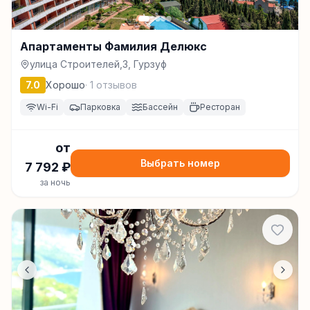
Апартаменты Фамилия Делюкс
улица Строителей,3, Гурзуф
7.0
Хорошо
·
1
отзывов
Wi-Fi
Парковка
Бассейн
Ресторан
от
Выбрать номер
7 792
₽
за ночь