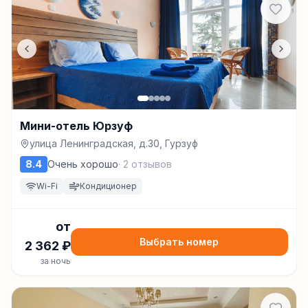
Мини-отель Юрзуф
улица Ленинградская, д.30, Гурзуф
8.4
Очень хорошо
·
2
отзывов
Wi-Fi
Кондиционер
от
Выбрать номер
2 362
₽
за ночь