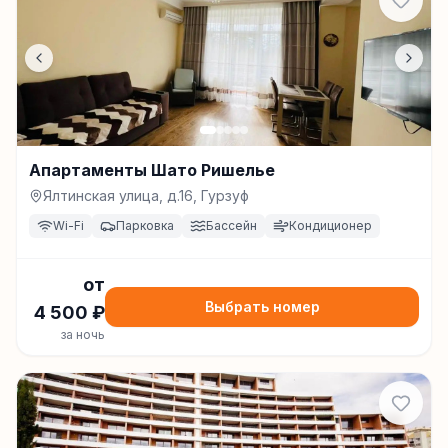
Апартаменты Шато Ришелье
Ялтинская улица, д.16, Гурзуф
Wi-Fi
Парковка
Бассейн
Кондиционер
от
Выбрать номер
4 500
₽
за ночь