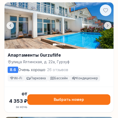
Апартаменты Gurzuflife
улица Ялтинская, д. 22а, Гурзуф
8.6
Очень хорошо
·
26
отзывов
Wi-Fi
Парковка
Бассейн
Кондиционер
от
Выбрать номер
4 353
₽
за ночь