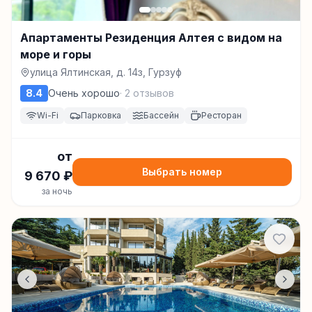
Апартаменты Резиденция Алтея с видом на
море и горы
улица Ялтинская, д. 14з, Гурзуф
8.4
Очень хорошо
·
2
отзывов
Wi-Fi
Парковка
Бассейн
Ресторан
от
Выбрать номер
9 670
₽
за ночь