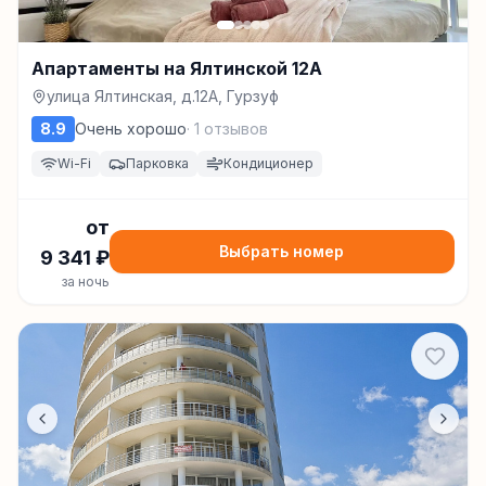
Апартаменты на Ялтинской 12А
улица Ялтинская, д.12А, Гурзуф
8.9
Очень хорошо
·
1
отзывов
Wi-Fi
Парковка
Кондиционер
от
Выбрать номер
9 341
₽
за ночь