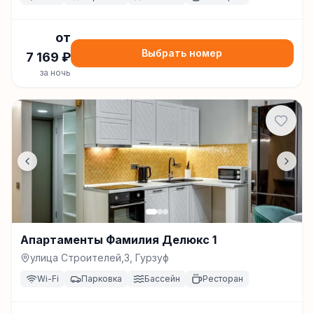
от
Выбрать номер
7 169
₽
за ночь
Апартаменты Фамилия Делюкс 1
улица Строителей,3, Гурзуф
Wi-Fi
Парковка
Бассейн
Ресторан