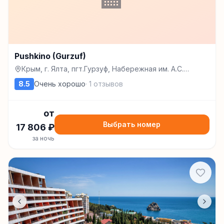
Pushkino (Gurzuf)
Крым, г. Ялта, пгт.Гурзуф, Набережная им. А.С.
Пушкина, 1, Гурзуф
8.5
Очень хорошо
·
1
отзывов
от
Выбрать номер
17 806
₽
за ночь