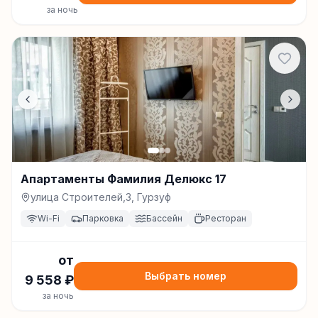
за ночь
Апартаменты Фамилия Делюкс 17
улица Строителей,3, Гурзуф
Wi-Fi
Парковка
Бассейн
Ресторан
от
Выбрать номер
9 558
₽
за ночь