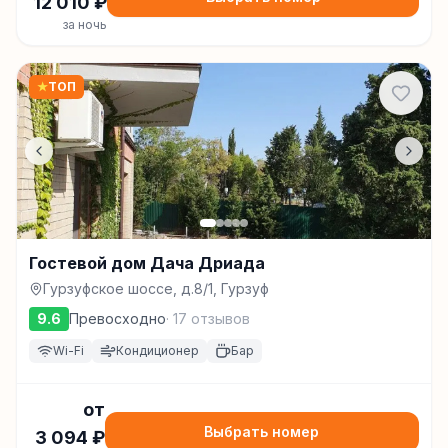
12 010
₽
за ночь
★
ТОП
Гостевой дом Дача Дриада
Гурзуфское шоссе, д.8/1, Гурзуф
9.6
Превосходно
·
17
отзывов
Wi-Fi
Кондиционер
Бар
от
Выбрать номер
3 094
₽