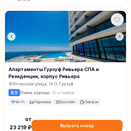
Апартаменты Гурзуф Ривьера СПА и
Резиденции, корпус Ривьера
Ялтинская улица, 14 O, Гурзуф
8.5
Очень хорошо
·
15
отзывов
Wi-Fi
Парковка
Бассейн
Завтрак
от
Выбрать номер
23 219
₽