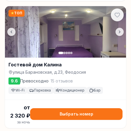
★
ТОП
Гостевой дом Калина
улица Барановская, д.23, Феодосия
9.6
Превосходно
·
15
отзывов
Wi-Fi
Парковка
Кондиционер
Бар
от
Выбрать номер
2 320
₽
за ночь