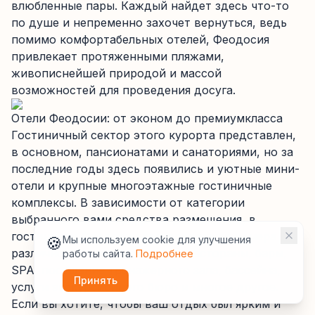
влюбленные пары. Каждый найдет здесь что-то
по душе и непременно захочет вернуться, ведь
помимо комфортабельных отелей, Феодосия
привлекает протяженными пляжами,
живописнейшей природой и массой
возможностей для проведения досуга.
Отели Феодосии: от эконом до премиумкласса
Гостиничный сектор этого курорта представлен,
в основном, пансионатами и санаториями, но за
последние годы здесь появились и уютные мини-
отели и крупные многоэтажные гостиничные
комплексы. В зависимости от категории
выбранного вами средства размещения, в
гостиницах Феодосии вам предложат номера
🍪
Мы используем cookie для улучшения
различного уровня комфорта, рестораны, бары,
работы сайта.
Подробнее
SPA, посещение тренажерного зала, бассейна,
Принять
услуги экскурсионного бюро и многое другое.
Если вы хотите, чтобы ваш отдых был ярким и