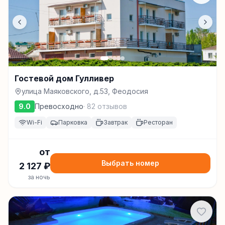
Гостевой дом Гулливер
улица Маяковского, д.53, Феодосия
9.0
Превосходно
·
82
отзывов
Wi-Fi
Парковка
Завтрак
Ресторан
от
Выбрать номер
2 127
₽
за ночь