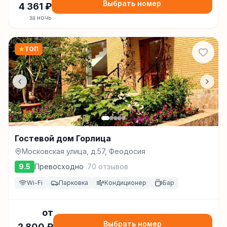
Выбрать номер
4 361
₽
за ночь
★
ТОП
Гостевой дом Горлица
Московская улица, д.57, Феодосия
9.5
Превосходно
·
70
отзывов
Wi-Fi
Парковка
Кондиционер
Бар
от
Выбрать номер
2 800
₽