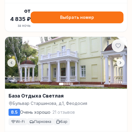
от
Выбрать номер
4 835
₽
за ночь
База Отдыха Светлая
Бульвар Старшинова, д.1, Феодосия
8.5
Очень хорошо
·
21
отзывов
Wi-Fi
Парковка
Бар