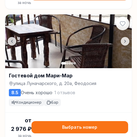
за ночь
Гостевой дом Мари-Мар
улица Луначарского, д. 20а, Феодосия
8.5
Очень хорошо
·
1
отзывов
Кондиционер
Бар
от
Выбрать номер
2 976
₽
за ночь