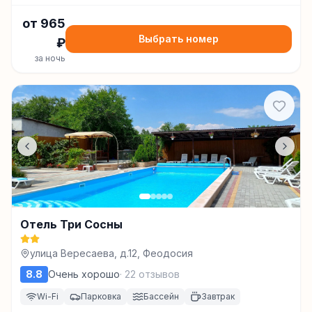
от
965
Выбрать номер
₽
за ночь
Отель Три Сосны
улица Вересаева, д.12, Феодосия
8.8
Очень хорошо
·
22
отзывов
Wi-Fi
Парковка
Бассейн
Завтрак