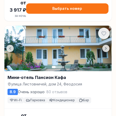
от
Выбрать номер
3 917
₽
за ночь
Мини-отель Пансион Кафа
улица Листовничей, дом 24, Феодосия
8.9
Очень хорошо
·
80
отзывов
Wi-Fi
Парковка
Кондиционер
Бар
от