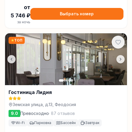
от
Выбрать номер
5 746
₽
за ночь
★
ТОП
Гостиница Лидия
Земская улица, д.13, Феодосия
9.0
Превосходно
·
87
отзывов
Wi-Fi
Парковка
Бассейн
Завтрак