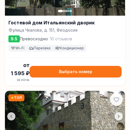
Гостевой дом Итальянский дворик
улица Чкалова, д. 151, Феодосия
9.5
Превосходно
·
10
отзывов
Wi-Fi
Парковка
Кондиционер
от
Выбрать номер
1 595
₽
за ночь
★
ТОП