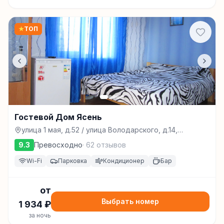
★
ТОП
Гостевой Дом Ясень
улица 1 мая, д.52 / улица Володарского, д.14,
Феодосия
9.3
Превосходно
·
62
отзывов
Wi-Fi
Парковка
Кондиционер
Бар
от
Выбрать номер
1 934
₽
за ночь