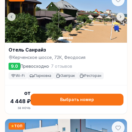
Отель Санрайз
Керченское шоссе, 72К, Феодосия
9.0
Превосходно
·
7
отзывов
Wi-Fi
Парковка
Завтрак
Ресторан
от
Выбрать номер
4 448
₽
за ночь
★
ТОП