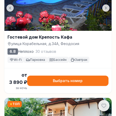
Гостевой дом Крепость Кафа
улица Корабельная, д.34А, Феодосия
6.8
Неплохо
·
30
отзывов
Wi-Fi
Парковка
Бассейн
Завтрак
от
Выбрать номер
3 890
₽
за ночь
★
ТОП