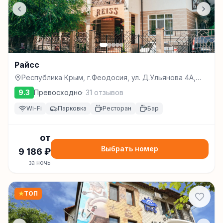
Райсс
Республика Крым, г.Феодосия, ул. Д.Ульянова 4А,
Феодосия
9.3
Превосходно
·
31
отзывов
Wi-Fi
Парковка
Ресторан
Бар
от
Выбрать номер
9 186
₽
за ночь
★
ТОП