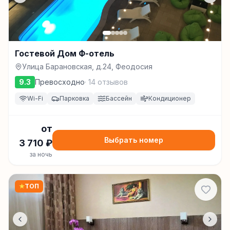
Гостевой Дом Ф-отель
Улица Барановская, д.24, Феодосия
9.3
Превосходно
·
14
отзывов
Wi-Fi
Парковка
Бассейн
Кондиционер
от
Выбрать номер
3 710
₽
за ночь
★
ТОП