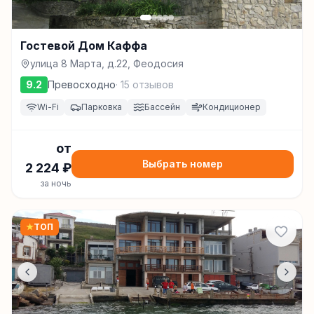
Гостевой Дом Каффа
улица 8 Марта, д.22, Феодосия
9.2
Превосходно
·
15
отзывов
Wi-Fi
Парковка
Бассейн
Кондиционер
от
Выбрать номер
2 224
₽
за ночь
★
ТОП