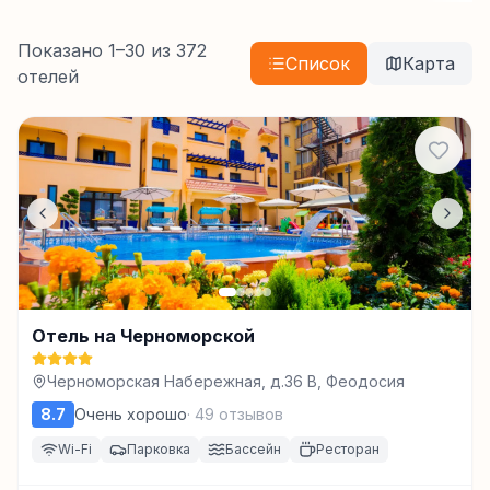
Показано
1
–
30
из
372
Список
Карта
отелей
Отель на Черноморской
Черноморская Набережная, д.36 В, Феодосия
8.7
Очень хорошо
·
49
отзывов
Wi-Fi
Парковка
Бассейн
Ресторан