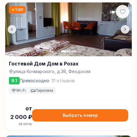
★
ТОП
Гостевой Дом Дом в Розах
улица Кочмарского, д.36, Феодосия
9.1
Превосходно
·
31
отзывов
Wi-Fi
Парковка
от
Выбрать номер
2 000
₽
за ночь