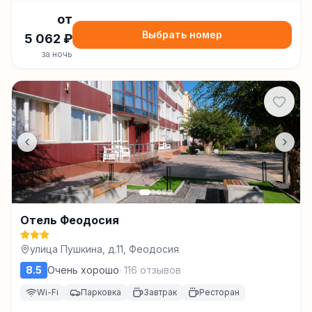
от
Выбрать номер
5 062
₽
за ночь
Отель Феодосия
улица Пушкина, д.11, Феодосия
8.5
Очень хорошо
·
116
отзывов
Wi-Fi
Парковка
Завтрак
Ресторан