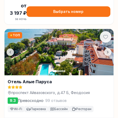
от
Выбрать номер
3 197
₽
за ночь
★
ТОП
Отель Алые Паруса
проспект Айвазовского, д.47 Б, Феодосия
9.3
Превосходно
·
99
отзывов
Wi-Fi
Парковка
Бассейн
Ресторан