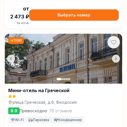
от
Выбрать номер
2 473
₽
за ночь
★
ТОП
Мини-отель на Греческой
улица Греческая, д.6, Феодосия
9.0
Превосходно
·
76
отзывов
Wi-Fi
Парковка
Кондиционер