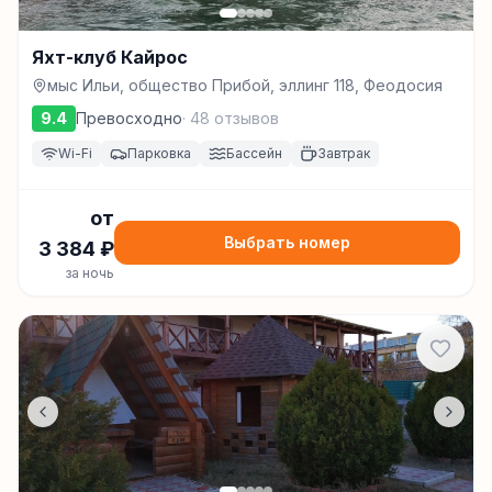
Яхт-клуб Кайрос
мыс Ильи, общество Прибой, эллинг 118, Феодосия
9.4
Превосходно
·
48
отзывов
Wi-Fi
Парковка
Бассейн
Завтрак
от
Выбрать номер
3 384
₽
за ночь