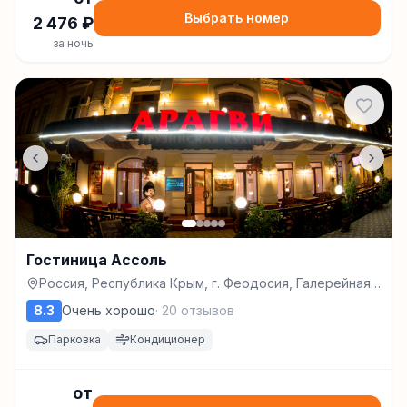
Выбрать номер
2 476
₽
за ночь
Гостиница Ассоль
Россия, Республика Крым, г. Феодосия, Галерейная
ул., д. 5А, Феодосия
8.3
Очень хорошо
·
20
отзывов
Парковка
Кондиционер
от