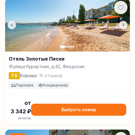
Отель Золотые Пески
улица Курортная, д.42, Феодосия
7.9
Хорошо
·
16
отзывов
Парковка
Кондиционер
от
Выбрать номер
3 342
₽
за ночь