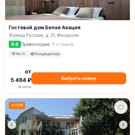
Гостевой дом Белая Акация
улица Русская, д. 21, Феодосия
9.6
Превосходно
·
6
отзывов
Wi-Fi
Кондиционер
от
Выбрать номер
5 484
₽
за ночь
★
ТОП