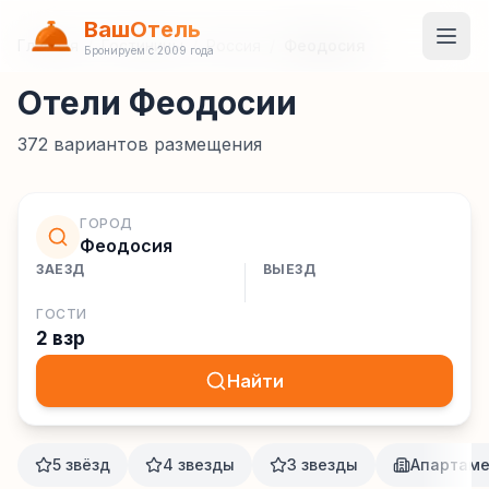
ВашОтель
Главная
/
Гостиницы
/
Россия
/
Феодосия
Бронируем с 2009 года
Отели Феодосии
372
вариантов размещения
ГОРОД
Феодосия
ЗАЕЗД
ВЫЕЗД
ГОСТИ
2 взр
Найти
5 звёзд
4 звезды
3 звезды
Апартам