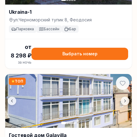
Ukraina-1
ул.Черноморский тупик 8, Феодосия
Парковка
Бассейн
Бар
от
Выбрать номер
8 298
₽
за ночь
★
ТОП
Гостевой дом Galavilla