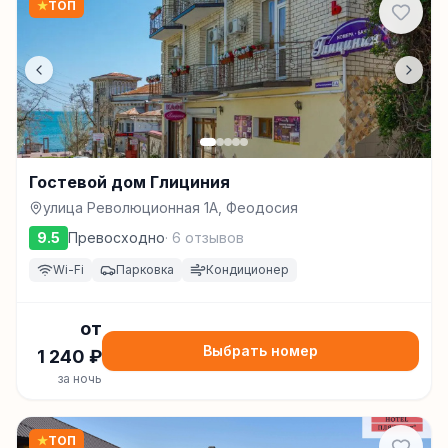
★
ТОП
Гостевой дом Глициния
улица Революционная 1А, Феодосия
9.5
Превосходно
·
6
отзывов
Wi-Fi
Парковка
Кондиционер
от
Выбрать номер
1 240
₽
за ночь
★
ТОП