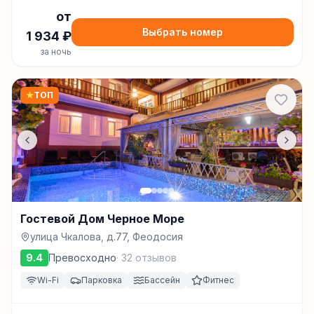
от
Выбрать номер
1 934
₽
за ночь
★
ТОП
Гостевой Дом Черное Море
улица Чкалова, д.77, Феодосия
9.4
Превосходно
·
32
отзывов
Wi-Fi
Парковка
Бассейн
Фитнес