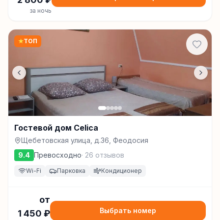
за ночь
★
ТОП
Гостевой дом Celica
Щебетовская улица, д.36, Феодосия
9.4
Превосходно
·
26
отзывов
Wi-Fi
Парковка
Кондиционер
от
Выбрать номер
1 450
₽