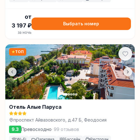
от
Выбрать номер
3 197
₽
за ночь
★
ТОП
Отель Алые Паруса
проспект Айвазовского, д.47 Б, Феодосия
9.3
Превосходно
·
99
отзывов
Wi-Fi
Парковка
Бассейн
Ресторан