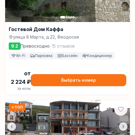
Гостевой Дом Каффа
улица 8 Марта, д.22, Феодосия
9.2
Превосходно
·
15
отзывов
Wi-Fi
Парковка
Бассейн
Кондиционер
от
Выбрать номер
2 224
₽
за ночь
★
ТОП