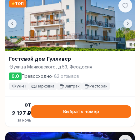
★
ТОП
Гостевой дом Гулливер
улица Маяковского, д.53, Феодосия
9.0
Превосходно
·
82
отзывов
Wi-Fi
Парковка
Завтрак
Ресторан
от
Выбрать номер
2 127
₽
за ночь