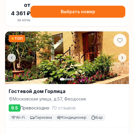
от
Выбрать номер
4 361
₽
за ночь
★
ТОП
Гостевой дом Горлица
Московская улица, д.57, Феодосия
9.5
Превосходно
·
70
отзывов
Wi-Fi
Парковка
Кондиционер
Бар