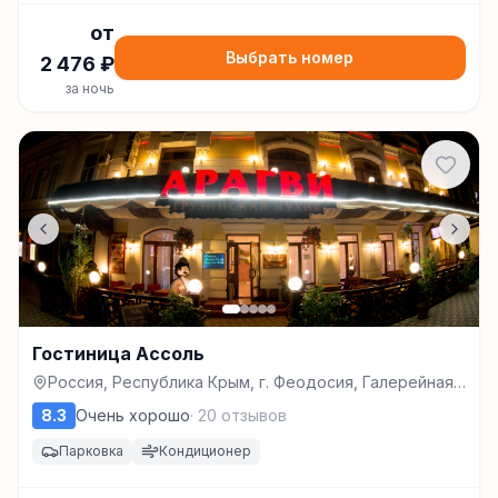
от
Выбрать номер
2 476
₽
за ночь
Гостиница Ассоль
Россия, Республика Крым, г. Феодосия, Галерейная
ул., д. 5А, Феодосия
8.3
Очень хорошо
·
20
отзывов
Парковка
Кондиционер