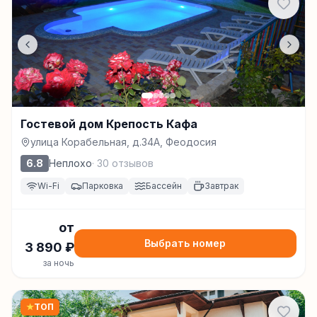
Гостевой дом Крепость Кафа
улица Корабельная, д.34А, Феодосия
6.8
Неплохо
·
30
отзывов
Wi-Fi
Парковка
Бассейн
Завтрак
от
Выбрать номер
3 890
₽
за ночь
★
ТОП