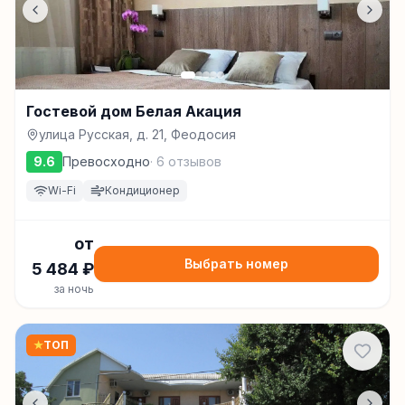
Гостевой дом Белая Акация
улица Русская, д. 21, Феодосия
9.6
Превосходно
·
6
отзывов
Wi-Fi
Кондиционер
от
Выбрать номер
5 484
₽
за ночь
★
ТОП