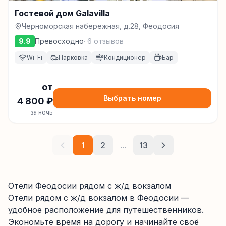
Гостевой дом Galavilla
Черноморская набережная, д.28, Феодосия
9.9
Превосходно
·
6
отзывов
Wi-Fi
Парковка
Кондиционер
Бар
от
Выбрать номер
4 800
₽
за ночь
1
2
...
13
Отели Феодосии рядом с ж/д вокзалом
Отели
рядом с ж/д вокзалом
в Феодосии
—
удобное расположение для путешественников.
Экономьте время на дорогу и начинайте своё