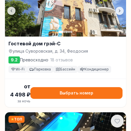
Гостевой дом грэй-С
улица Суворовская, д. 34, Феодосия
9.2
Превосходно
·
18
отзывов
Wi-Fi
Парковка
Бассейн
Кондиционер
от
Выбрать номер
4 498
₽
за ночь
★
ТОП