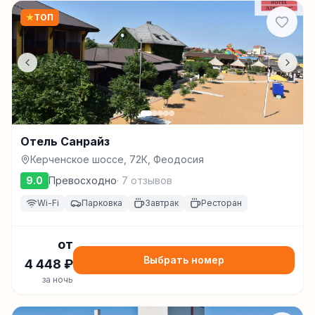
★
ТОП
Отель Санрайз
Керченское шоссе, 72К, Феодосия
9.0
Превосходно
·
7
отзывов
Wi-Fi
Парковка
Завтрак
Ресторан
от
Выбрать номер
4 448
₽
за ночь