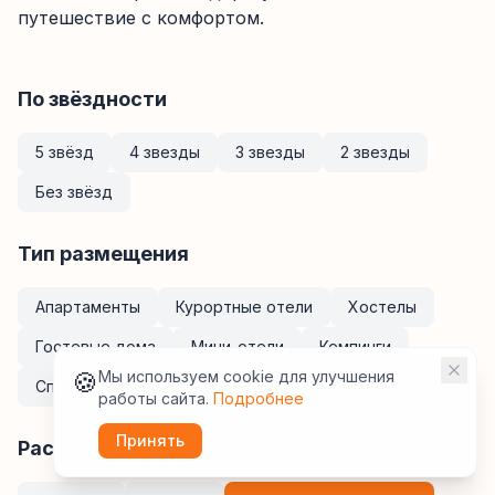
путешествие с комфортом.
По звёздности
5 звёзд
4 звезды
3 звезды
2 звезды
Без звёзд
Тип размещения
Апартаменты
Курортные отели
Хостелы
Гостевые дома
Мини-отели
Кемпинги
🍪
Мы используем cookie для улучшения
Спа-отели
Санатории
Отели
работы сайта.
Подробнее
Принять
Расположение