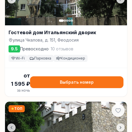
Гостевой дом Итальянский дворик
улица Чкалова, д. 151, Феодосия
9.5
Превосходно
·
10
отзывов
Wi-Fi
Парковка
Кондиционер
от
Выбрать номер
1 595
₽
за ночь
★
ТОП