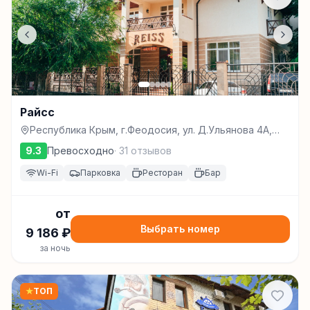
Райсс
Республика Крым, г.Феодосия, ул. Д.Ульянова 4А,
Феодосия
9.3
Превосходно
·
31
отзывов
Wi-Fi
Парковка
Ресторан
Бар
от
Выбрать номер
9 186
₽
за ночь
★
ТОП