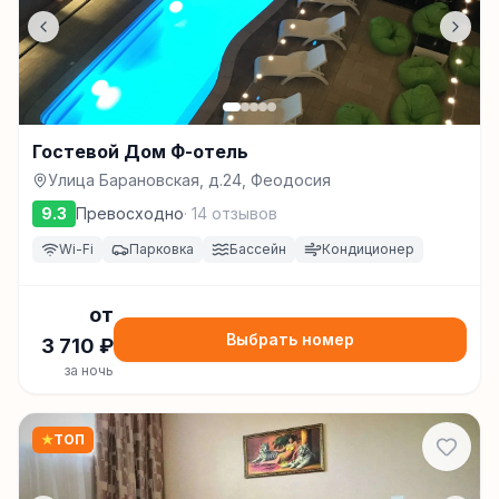
Гостевой Дом Ф-отель
Улица Барановская, д.24, Феодосия
9.3
Превосходно
·
14
отзывов
Wi-Fi
Парковка
Бассейн
Кондиционер
от
Выбрать номер
3 710
₽
за ночь
★
ТОП