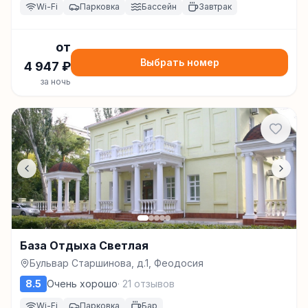
Wi-Fi
Парковка
Бассейн
Завтрак
от
Выбрать номер
4 947
₽
за ночь
База Отдыха Светлая
Бульвар Старшинова, д.1, Феодосия
8.5
Очень хорошо
·
21
отзывов
Wi-Fi
Парковка
Бар