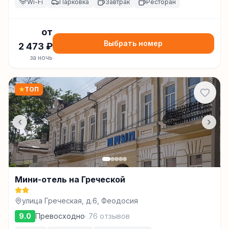
Wi-Fi
Парковка
Завтрак
Ресторан
от
Выбрать номер
2 473
₽
за ночь
★
ТОП
Мини-отель на Греческой
улица Греческая, д.6, Феодосия
9.0
Превосходно
·
76
отзывов