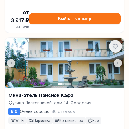
от
Выбрать номер
3 917
₽
за ночь
Мини-отель Пансион Кафа
улица Листовничей, дом 24, Феодосия
8.9
Очень хорошо
·
80
отзывов
Wi-Fi
Парковка
Кондиционер
Бар