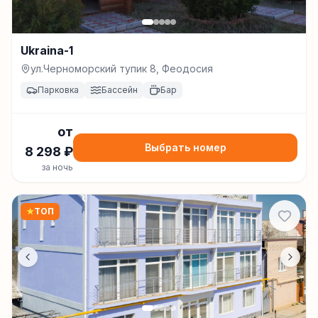
Ukraina-1
ул.Черноморский тупик 8, Феодосия
Парковка
Бассейн
Бар
от
Выбрать номер
8 298
₽
за ночь
★
ТОП