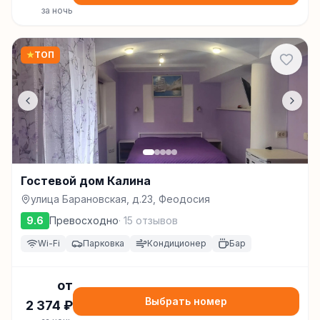
за ночь
★
ТОП
Гостевой дом Калина
улица Барановская, д.23, Феодосия
9.6
Превосходно
·
15
отзывов
Wi-Fi
Парковка
Кондиционер
Бар
от
Выбрать номер
2 374
₽