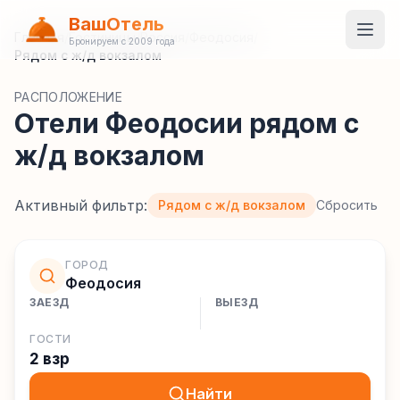
ВашОтель
Главная
/
Гостиницы
/
Россия
/
Феодосия
/
Бронируем с 2009 года
Рядом с ж/д вокзалом
РАСПОЛОЖЕНИЕ
Отели Феодосии рядом с
ж/д вокзалом
Активный фильтр:
Рядом с ж/д вокзалом
Сбросить
ГОРОД
Феодосия
ЗАЕЗД
ВЫЕЗД
ГОСТИ
2 взр
Найти