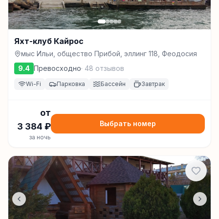
Яхт-клуб Кайрос
мыс Ильи, общество Прибой, эллинг 118, Феодосия
9.4
Превосходно
·
48
отзывов
Wi-Fi
Парковка
Бассейн
Завтрак
от
Выбрать номер
3 384
₽
за ночь