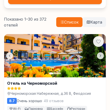
Показано
1
–
30
из
372
Список
Карта
отелей
Отель на Черноморской
Черноморская Набережная, д.36 В, Феодосия
8.7
Очень хорошо
·
49
отзывов
Wi-Fi
Парковка
Бассейн
Ресторан