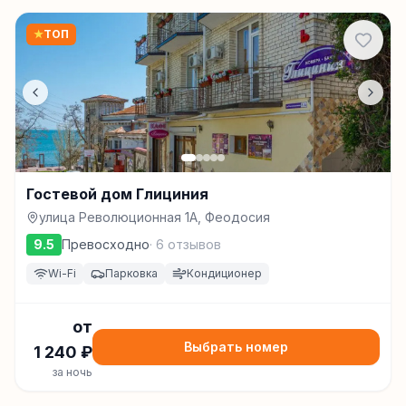
★
ТОП
Гостевой дом Глициния
улица Революционная 1А, Феодосия
9.5
Превосходно
·
6
отзывов
Wi-Fi
Парковка
Кондиционер
от
Выбрать номер
1 240
₽
за ночь