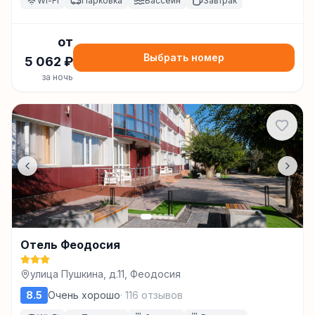
Wi-Fi
Парковка
Бассейн
Завтрак
от
Выбрать номер
5 062
₽
за ночь
Отель Феодосия
улица Пушкина, д.11, Феодосия
8.5
Очень хорошо
·
116
отзывов