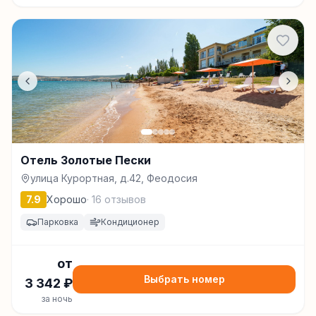
Отель Золотые Пески
улица Курортная, д.42, Феодосия
7.9
Хорошо
·
16
отзывов
Парковка
Кондиционер
от
Выбрать номер
3 342
₽
за ночь