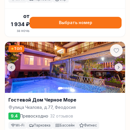
от
Выбрать номер
1 934
₽
за ночь
★
ТОП
Гостевой Дом Черное Море
улица Чкалова, д.77, Феодосия
9.4
Превосходно
·
32
отзывов
Wi-Fi
Парковка
Бассейн
Фитнес