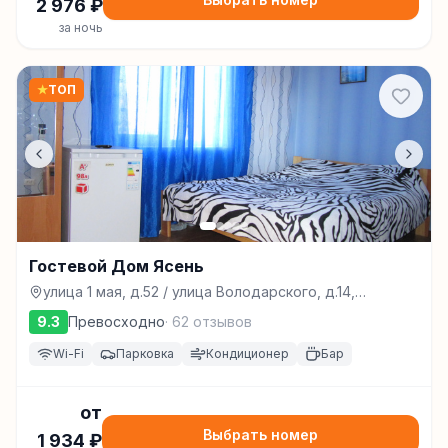
2 976
₽
за ночь
★
ТОП
Гостевой Дом Ясень
улица 1 мая, д.52 / улица Володарского, д.14,
Феодосия
9.3
Превосходно
·
62
отзывов
Wi-Fi
Парковка
Кондиционер
Бар
от
Выбрать номер
1 934
₽