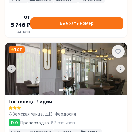
от
Выбрать номер
5 746
₽
за ночь
★
ТОП
Гостиница Лидия
Земская улица, д.13, Феодосия
9.0
Превосходно
·
87
отзывов