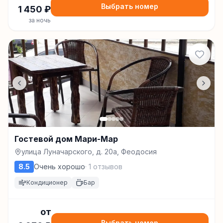
Выбрать номер
1 450
₽
за ночь
Гостевой дом Мари-Мар
улица Луначарского, д. 20а, Феодосия
8.5
Очень хорошо
·
1
отзывов
Кондиционер
Бар
от
Выбрать номер