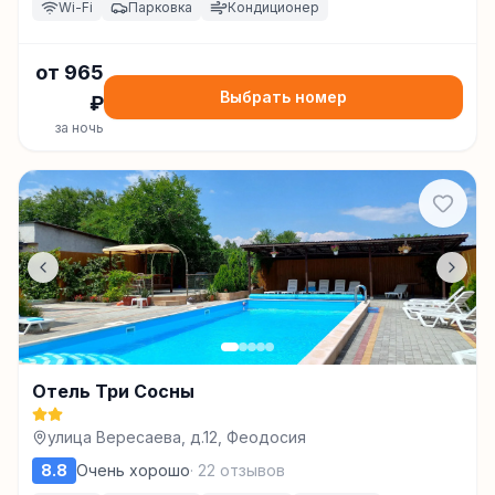
Wi-Fi
Парковка
Кондиционер
от
965
Выбрать номер
₽
за ночь
Отель Три Сосны
улица Вересаева, д.12, Феодосия
8.8
Очень хорошо
·
22
отзывов