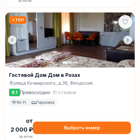
за ночь
★
ТОП
Гостевой Дом Дом в Розах
улица Кочмарского, д.36, Феодосия
9.1
Превосходно
·
31
отзывов
Wi-Fi
Парковка
от
Выбрать номер
2 000
₽
за ночь