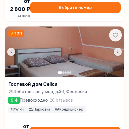
от
Выбрать номер
2 800
₽
за ночь
★
ТОП
Гостевой дом Celica
Щебетовская улица, д.36, Феодосия
9.4
Превосходно
·
26
отзывов
Wi-Fi
Парковка
Кондиционер
от