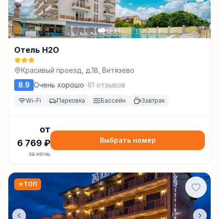
Отель H2O
Красивый проезд, д.18, Витязево
8.9
Очень хорошо
·
61
отзывов
Wi-Fi
Парковка
Бассейн
Завтрак
от
Выбрать номер
6 769
₽
за ночь
★
ТОП