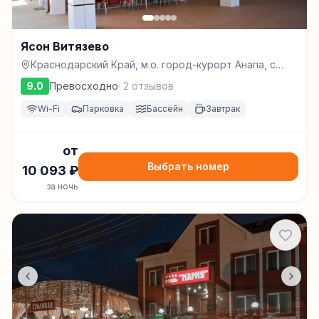
Ясон Витязево
Краснодарский Край, м.о. город-курорт Анапа, с
Витязево, ул Серебряная, д. 10, Витязево
9.0
Превосходно
·
2
отзывов
Wi-Fi
Парковка
Бассейн
Завтрак
от
Выбрать номер
10 093
₽
за ночь