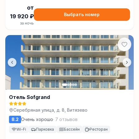
от
Выбрать номер
19 920
₽
за ночь
Отель Sofgrand
Серебряная улица, д. 8, Витязево
8.2
Очень хорошо
·
7
отзывов
Wi-Fi
Парковка
Бассейн
Ресторан