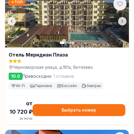
★
ТОП
Отель Меридиан Плаза
Черноморская улица, д.181а, Витязево
10.0
Превосходно
·
1
отзывов
Wi-Fi
Парковка
Бассейн
Завтрак
от
Выбрать номер
10 720
₽
за ночь