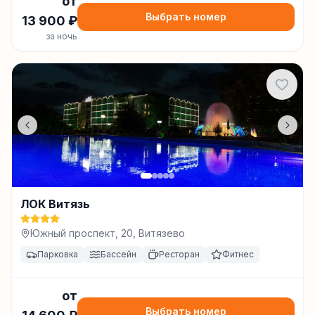
от
Выбрать номер
13 900
₽
за ночь
ЛОК Витязь
Южный проспект, 20, Витязево
Парковка
Бассейн
Ресторан
Фитнес
от
Выбрать номер