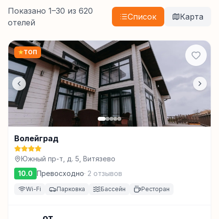
Показано
1
–
30
из
620
Список
Карта
отелей
★
ТОП
Волейград
Южный пр-т, д. 5, Витязево
10.0
Превосходно
·
2
отзывов
Wi-Fi
Парковка
Бассейн
Ресторан
от