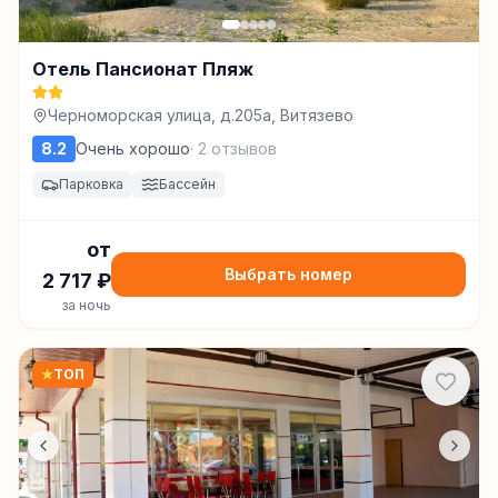
Отель Пансионат Пляж
Черноморская улица, д.205a, Витязево
8.2
Очень хорошо
·
2
отзывов
Парковка
Бассейн
от
Выбрать номер
2 717
₽
за ночь
★
ТОП