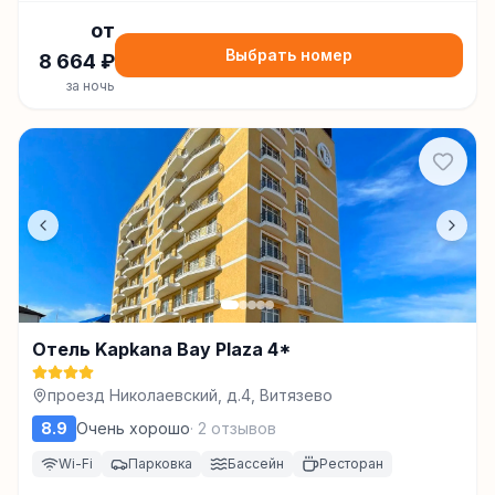
от
Выбрать номер
8 664
₽
за ночь
Отель Kapkana Bay Plaza 4*
проезд Николаевский, д.4, Витязево
8.9
Очень хорошо
·
2
отзывов
Wi-Fi
Парковка
Бассейн
Ресторан