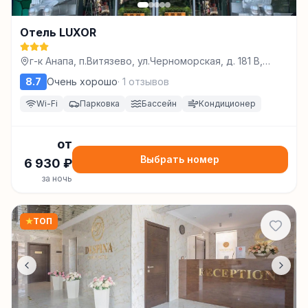
Отель LUXOR
г-к Анапа, п.Витязево, ул.Черноморская, д. 181 В,
Витязево
8.7
Очень хорошо
·
1
отзывов
Wi-Fi
Парковка
Бассейн
Кондиционер
от
Выбрать номер
6 930
₽
за ночь
★
ТОП