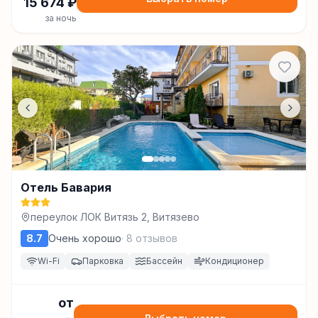
15 674
₽
за ночь
Отель Бавария
переулок ЛОК Витязь 2, Витязево
8.7
Очень хорошо
·
8
отзывов
Wi-Fi
Парковка
Бассейн
Кондиционер
от