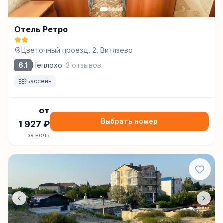
Отель Ретро
Цветочный проезд, 2, Витязево
6.1
Неплохо
·
3
отзывов
Бассейн
от
Выбрать номер
1 927
₽
за ночь