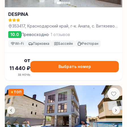
DESPINA
353417, Краснодарский край, г-к. Анапа, с. Витязево,
ул. Барханная, 6, Витязево
10.0
Превосходно
·
1
отзывов
Wi-Fi
Парковка
Бассейн
Ресторан
от
Выбрать номер
11 440
₽
за ночь
★
ТОП