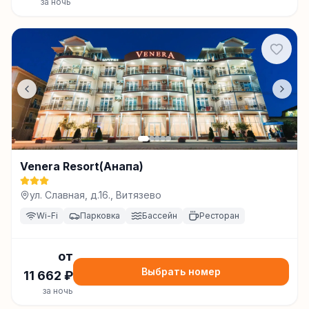
за ночь
Venera Resort(Анапа)
ул. Славная, д.16., Витязево
Wi-Fi
Парковка
Бассейн
Ресторан
от
Выбрать номер
11 662
₽
за ночь