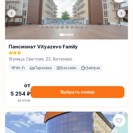
Пансионат Vityazevo Family
улица Светлая, 23, Витязево
Wi-Fi
Парковка
Бассейн
Завтрак
от
Выбрать номер
5 254
₽
за ночь