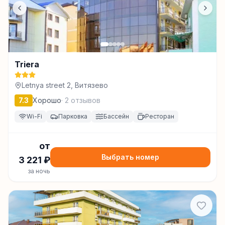
Triera
Letnya street 2, Витязево
7.3
Хорошо
·
2
отзывов
Wi-Fi
Парковка
Бассейн
Ресторан
от
Выбрать номер
3 221
₽
за ночь