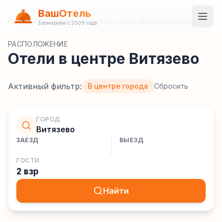
ВашОтель
Главная
/
Гостиницы
/
Россия
/
Витязево
/
В центре города
Бронируем с 2009 года
РАСПОЛОЖЕНИЕ
Отели в центре Витязево
Активный фильтр:
В центре города
Сбросить
ГОРОД
Витязево
ЗАЕЗД
ВЫЕЗД
ГОСТИ
2 взр
Найти