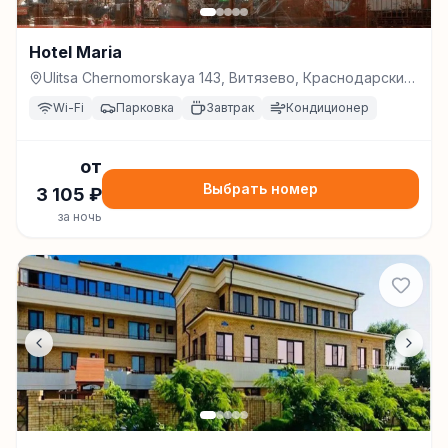
Hotel Maria
Ulitsa Chernomorskaya 143, Витязево, Краснодарский
край, Russia, 353417, Витязево
Wi-Fi
Парковка
Завтрак
Кондиционер
от
Выбрать номер
3 105
₽
за ночь