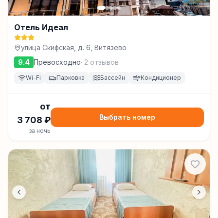
Отель Идеал
улица Скифская, д. 6, Витязево
9.4
Превосходно
·
2
отзывов
Wi-Fi
Парковка
Бассейн
Кондиционер
от
Выбрать номер
3 708
₽
за ночь