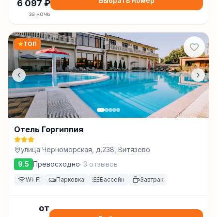
Выбрать номер
6 097
₽
за ночь
★
ТОП
Отель Горгиппия
улица Черноморская, д.238, Витязево
9.5
Превосходно
·
3
отзывов
Wi-Fi
Парковка
Бассейн
Завтрак
от