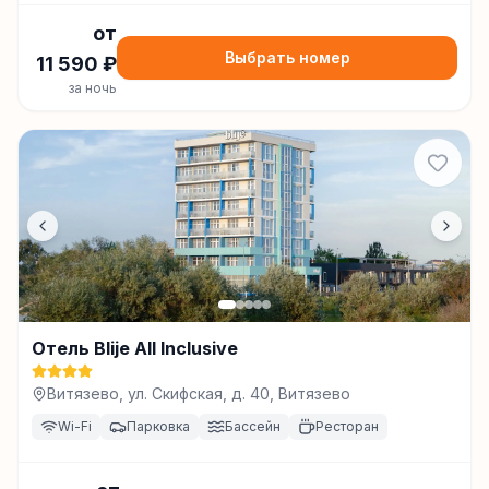
от
Выбрать номер
11 590
₽
за ночь
Отель Blije All Inclusive
Витязево, ул. Скифская, д. 40, Витязево
Wi-Fi
Парковка
Бассейн
Ресторан