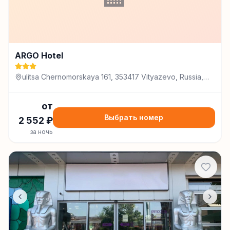
ARGO Hotel
ulitsa Chernomorskaya 161, 353417 Vityazevo, Russia,
Витязево
от
Выбрать номер
2 552
₽
за ночь