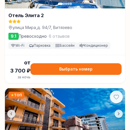
Отель Элита 2
улица Мира,д. 94/7, Витязево
9.1
Превосходно
·
6
отзывов
Wi-Fi
Парковка
Бассейн
Кондиционер
от
Выбрать номер
3 700
₽
за ночь
★
ТОП