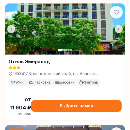
Отель Эмеральд
"353417,Краснодарский край, г-к Анапа,п.
Витязево,ул. Черноморская, 181, Витязево
Wi-Fi
Парковка
Бассейн
Завтрак
от
Выбрать номер
11 604
₽
за ночь