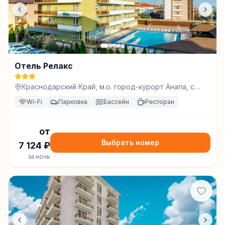
Отель Релакс
Краснодарский Край, м.о. город-курорт Анапа, с
Витязево, проезд Ориона, д. 3, стр. 1, Витязево
Wi-Fi
Парковка
Бассейн
Ресторан
от
Выбрать номер
7 124
₽
за ночь