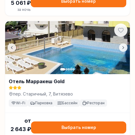
Выбрать номер
5 061
₽
за ночь
Отель Марракеш Gold
пер. Старичный, 7, Витязево
Wi-Fi
Парковка
Бассейн
Ресторан
от
Выбрать номер
2 643
₽