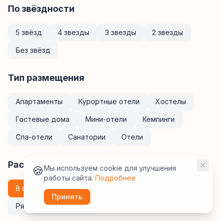
По звёздности
5 звёзд
4 звезды
3 звезды
2 звезды
Без звёзд
Тип размещения
Апартаменты
Курортные отели
Хостелы
Гостевые дома
Мини-отели
Кемпинги
Спа-отели
Санатории
Отели
Расположение
🍪
Мы используем cookie для улучшения
работы сайта.
Подробнее
В центре
У метро
Рядом с ж/д вокзалом
Принять
Рядом с аэропортом