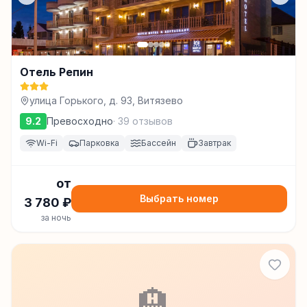
Отель Репин
улица Горького, д. 93, Витязево
9.2
Превосходно
·
39
отзывов
Wi-Fi
Парковка
Бассейн
Завтрак
от
Выбрать номер
3 780
₽
за ночь
🏨