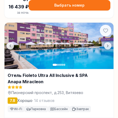
Выбрать номер
16 439
₽
за ночь
Отель Fioleto Ultra All Inclusive & SPA
Anapa Miracleon
Пионерский проспект, д.253, Витязево
7.8
Хорошо
·
14
отзывов
Wi-Fi
Парковка
Бассейн
Завтрак