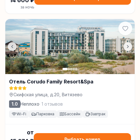
14 600
₽
за ночь
Отель Corudo Family Resort&Spa
Скифская улица, д.20, Витязево
1.0
Неплохо
·
1
отзывов
Wi-Fi
Парковка
Бассейн
Завтрак
от
Выбрать номер