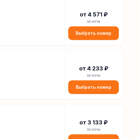
от
4 571
₽
за ночь
Выбрать номер
от
4 233
₽
за ночь
Выбрать номер
от
3 133
₽
за ночь