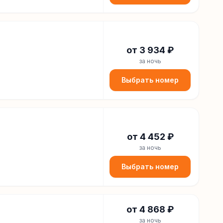
от
3 934
₽
за ночь
Выбрать номер
от
4 452
₽
за ночь
Выбрать номер
от
4 868
₽
за ночь