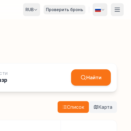
RUB
Проверить бронь
СТИ
Найти
взр
Список
Карта