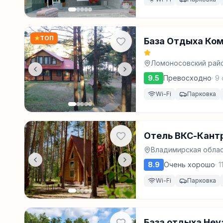
★
ТОП
База Отдыха Ко
Ломоносовский райо
9.5
Превосходно
·
9
Wi-Fi
Парковка
Отель ВКС-Кант
Владимирская облас
8.9
Очень хорошо
·
1
Wi-Fi
Парковка
База отдыха Hev