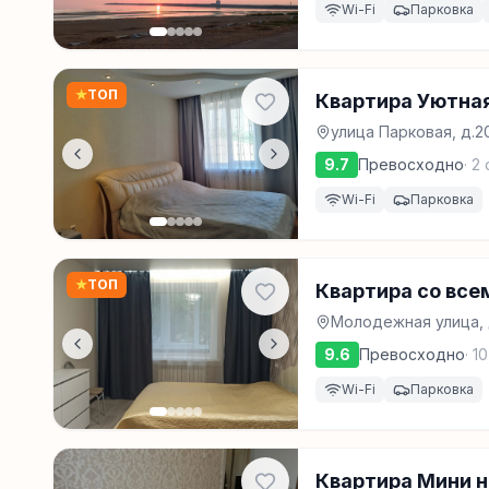
Wi-Fi
Парковка
★
ТОП
Квартира Уютна
улица Парковая, д.2
9.7
Превосходно
·
2
Wi-Fi
Парковка
★
ТОП
Квартира со все
Молодeжная улица, 
9.6
Превосходно
·
10
Wi-Fi
Парковка
Квартира Мини н