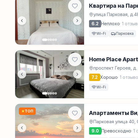
Квартира на
улица Парковая, д.4
6.2
Неплохо
·
1
отзыв
Wi-Fi
Парковка
Home Place Apart
проспект Героев, д.
7.2
Хорошо
·
1
отзыво
Wi-Fi
★
ТОП
Апартаменты Ви
Парковая улица 40,
9.0
Превосходно
·
1
о