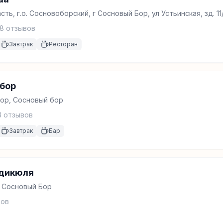
ть, г.о. Сосновоборский, г Сосновый Бор, ул Устьинская, зд. 1
8
отзывов
Завтрак
Ресторан
 бор
ор, Сосновый бор
3
отзывов
Завтрак
Бар
ндикюля
 Сосновый Бор
ов