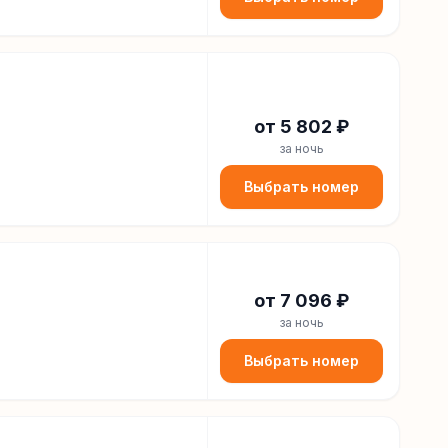
от
5 802
₽
за ночь
Выбрать номер
от
7 096
₽
за ночь
Выбрать номер