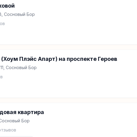
 Парковой
8, Сосновый Бор
ов
 (Хоум Плэйс Апарт) на проспекте Героев
 11, Сосновый Бор
в
довая квартира
 Сосновый Бор
тзывов