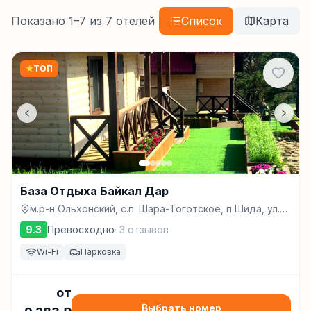
Показано
1
–
7
из
7
отелей
Список
Карта
★
ТОП
База Отдыха Байкал Дар
м.р-н Ольхонский, с.п. Шара-Тоготское, п Шида, ул.
Андреевская, з/у 2, Шида
9.3
Превосходно
·
3
отзывов
Wi-Fi
Парковка
от
Выбрать номер