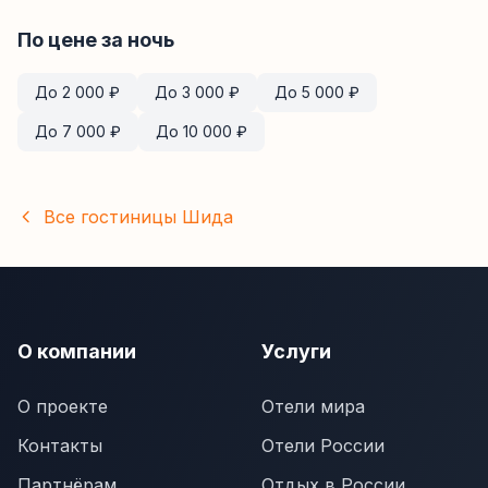
По цене за ночь
До
2 000
₽
До
3 000
₽
До
5 000
₽
До
7 000
₽
До
10 000
₽
Все гостиницы
Шида
О компании
Услуги
О проекте
Отели мира
Контакты
Отели России
Партнёрам
Отдых в России