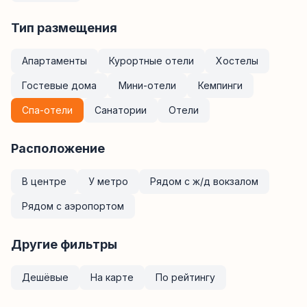
Тип размещения
Апартаменты
Курортные отели
Хостелы
Гостевые дома
Мини-отели
Кемпинги
Спа-отели
Санатории
Отели
Расположение
В центре
У метро
Рядом с ж/д вокзалом
Рядом с аэропортом
Другие фильтры
Дешёвые
На карте
По рейтингу