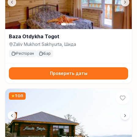
Baza Otdykha Togot
Zaliv Mukhort Sakhyurta, Шида
Ресторан
Бар
Проверить даты
★
ТОП