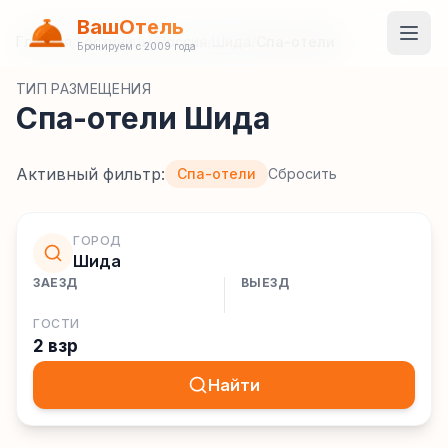
ВашОтель
Главная
/
Гостиницы
/
Россия
/
Шида
/
Спа-отели
Бронируем с 2009 года
ТИП РАЗМЕЩЕНИЯ
Спа-отели Шида
Активный фильтр:
Спа-отели
Сбросить
ГОРОД
Шида
ЗАЕЗД
ВЫЕЗД
ГОСТИ
2 взр
Найти