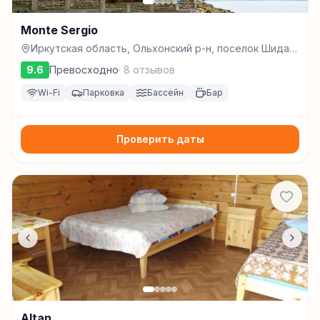
Monte Sergio
Иркутская область, Ольхонский р-н, поселок Шида,
рыбзаводская 2а, Шида
9.6
Превосходно
·
8
отзывов
Wi-Fi
Парковка
Бассейн
Бар
Проверить даты
Altan