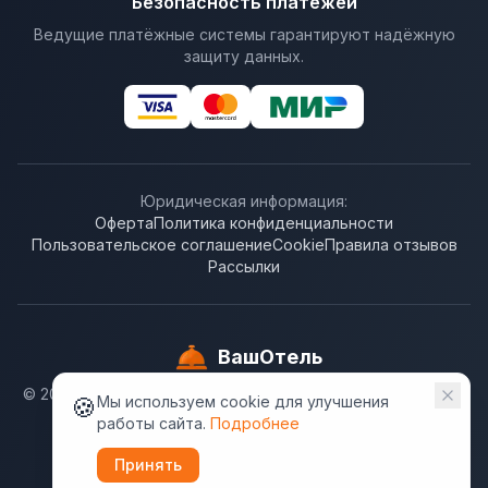
Безопасность платежей
Ведущие платёжные системы гарантируют надёжную
защиту данных.
Юридическая информация:
Оферта
Политика конфиденциальности
Пользовательское соглашение
Cookie
Правила отзывов
Рассылки
ВашОтель
© 2009-
2026
. ООО "Бронирование отелей". ВашОтель.RU
🍪
Мы используем cookie для улучшения
не несёт ответственности за достоверность
работы сайта.
Подробнее
информации, предлагаемой гостиницами.
Принять