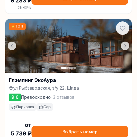
9 283
₽
за ночь
★
ТОП
Глэмпинг ЭкоАура
ул Рыбзаводская, з/у 22, Шида
9.6
Превосходно
·
3
отзывов
Парковка
Бар
от
Выбрать номер
5 739
₽