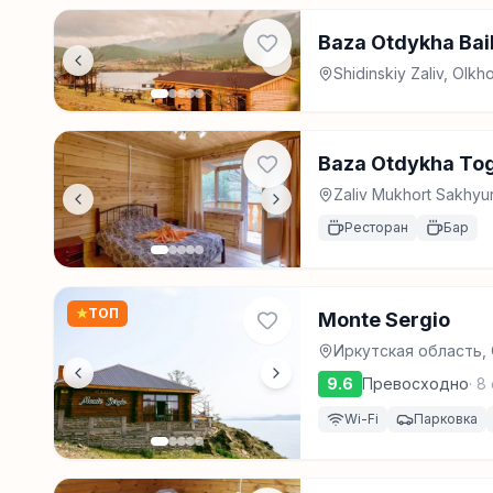
Baza Otdykha Baik
Shidinskiy Zaliv, Olk
Baza Otdykha To
Zaliv Mukhort Sakhyu
Ресторан
Бар
★
ТОП
Monte Sergio
Иркутская область,
9.6
Превосходно
·
8
Wi-Fi
Парковка