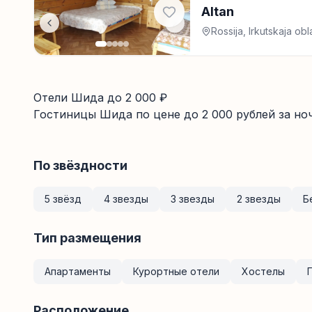
Altan
Rossija, Irkutskaja ob
Отели Шида до 2 000 ₽
Гостиницы
Шида
по цене до
2 000
рублей за но
По звёздности
5 звёзд
4 звезды
3 звезды
2 звезды
Б
Тип размещения
Апартаменты
Курортные отели
Хостелы
Расположение