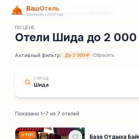
ВашОтель
Главная
/
Гостиницы
/
Россия
/
Шида
/
До 2 000 ₽
Бронируем с 2009 года
ПО ЦЕНЕ
Отели Шида до 2 000
Активный фильтр:
До 2 000 ₽
Сбросить
ГОРОД
Шида
Показано
1
–
7
из
7
отелей
★
ТОП
База Отдыха Бай