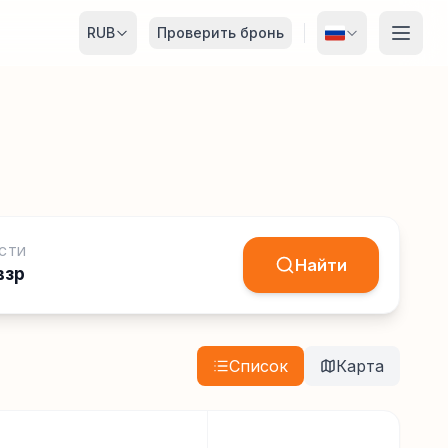
RUB
Проверить бронь
СТИ
Найти
взр
Список
Карта