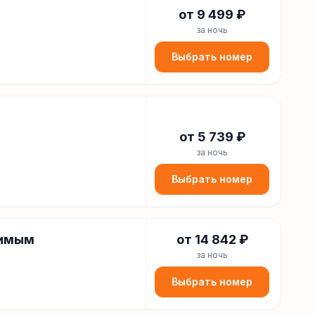
от
9 499
₽
за ночь
Выбрать номер
от
5 739
₽
за ночь
Выбрать номер
димым
от
14 842
₽
за ночь
Выбрать номер