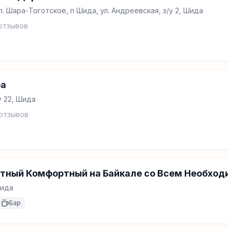
.п. Шара-Тоготское, п Шида, ул. Андреевская, з/у 2, Шида
отзывов
ра
у 22, Шида
отзывов
тный Комфортный на Байкале со Всем Необхо
Шида
Бар