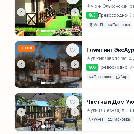
м.р-н Ольхонский, с
9.3
Превосходно
·
3
Wi-Fi
Парковка
★
ТОП
Глэмпинг ЭкоАу
ул Рыбзаводская, з/
9.6
Превосходно
·
3
Парковка
Бар
Частный Дом Ую
улица Лесная, д.2, 
Wi-Fi
Парковка