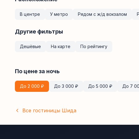
В центре
У метро
Рядом с ж/д вокзалом
Другие фильтры
Дешёвые
На карте
По рейтингу
По цене за ночь
До
2 000
₽
До
3 000
₽
До
5 000
₽
До
7 0
Все гостиницы
Шида