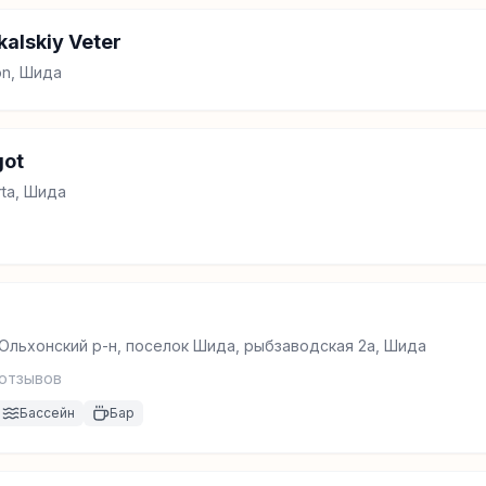
alskiy Veter
hon, Шида
got
rta, Шида
 Ольхонский р-н, поселок Шида, рыбзаводская 2а, Шида
отзывов
Бассейн
Бар