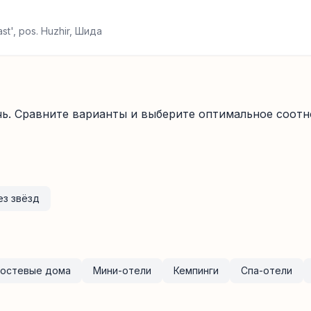
last', pos. Huzhir, Шида
чь. Сравните варианты и выберите оптимальное соотн
ез звёзд
Гостевые дома
Мини-отели
Кемпинги
Спа-отели