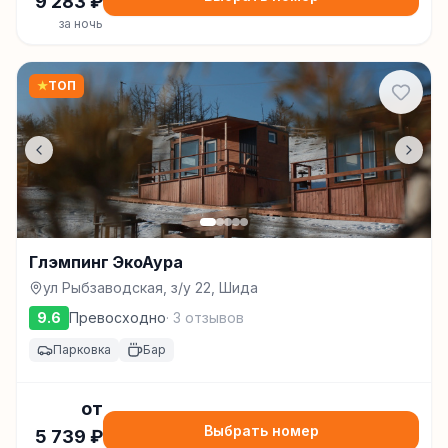
9 283
₽
за ночь
★
ТОП
Глэмпинг ЭкоАура
ул Рыбзаводская, з/у 22, Шида
9.6
Превосходно
·
3
отзывов
Парковка
Бар
от
Выбрать номер
5 739
₽