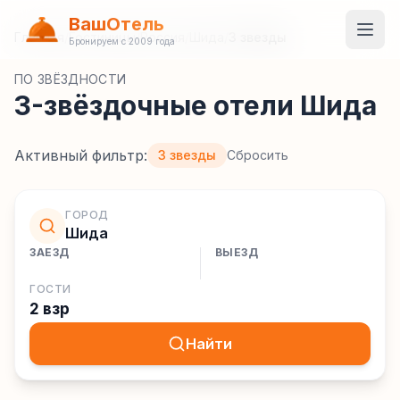
ВашОтель
Главная
/
Гостиницы
/
Россия
/
Шида
/
3 звезды
Бронируем с 2009 года
ПО ЗВЁЗДНОСТИ
3-звёздочные отели Шида
Активный фильтр:
3 звезды
Сбросить
ГОРОД
Шида
ЗАЕЗД
ВЫЕЗД
ГОСТИ
2 взр
Найти