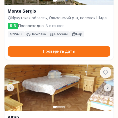
Monte Sergio
Иркутская область, Ольхонский р-н, поселок Шида,
рыбзаводская 2а, Шида
9.6
Превосходно
·
8
отзывов
Wi-Fi
Парковка
Бассейн
Бар
Проверить даты
Altan