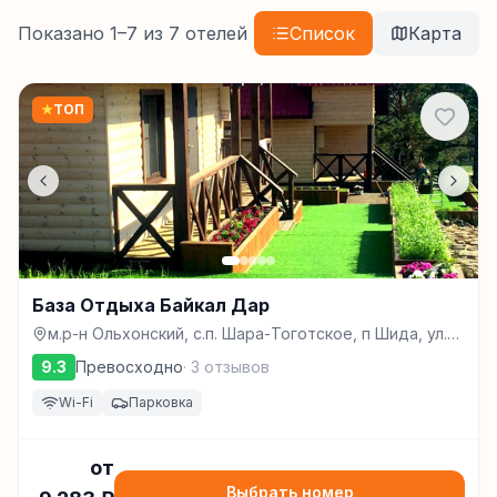
Показано
1
–
7
из
7
отелей
Список
Карта
★
ТОП
База Отдыха Байкал Дар
м.р-н Ольхонский, с.п. Шара-Тоготское, п Шида, ул.
Андреевская, з/у 2, Шида
9.3
Превосходно
·
3
отзывов
Wi-Fi
Парковка
от
Выбрать номер