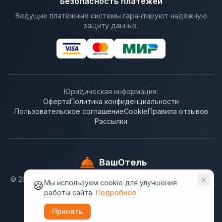
Безопасность платежей
Ведущие платёжные системы гарантируют надёжную
защиту данных.
Юридическая информация:
Оферта
Политика конфиденциальности
Пользовательское соглашение
Cookie
Правила отзывов
Рассылки
ВашОтель
© 2009-
2026
. ООО "Бронирование отелей". ВашОтель.RU
🍪
Мы используем cookie для улучшения
не несёт ответственности за достоверность
работы сайта.
Подробнее
информации, предлагаемой гостиницами.
Принять