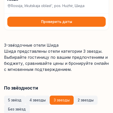
Rossija, Irkutskaja oblast', pos. Huzhir, Шида
Проверить даты
3-звёздочные отели Шида
Шида
представлены отели категории
3
звезды
.
Выбирайте гостиницу по вашим предпочтениям и
бюджету, сравнивайте цены и бронируйте онлайн
с мгновенным подтверждением.
По звёздности
5 звёзд
4 звезды
3 звезды
2 звезды
Без звёзд