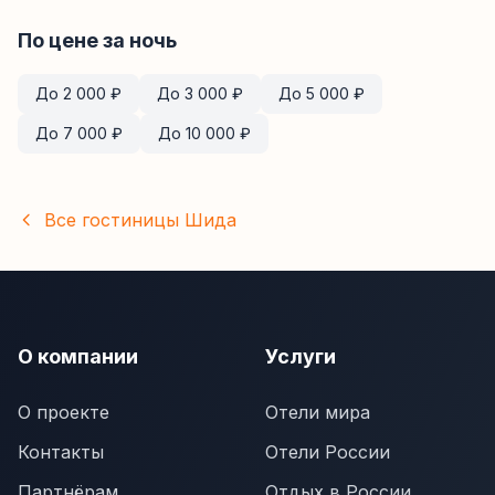
По цене за ночь
До
2 000
₽
До
3 000
₽
До
5 000
₽
До
7 000
₽
До
10 000
₽
Все гостиницы
Шида
О компании
Услуги
О проекте
Отели мира
Контакты
Отели России
Партнёрам
Отдых в России