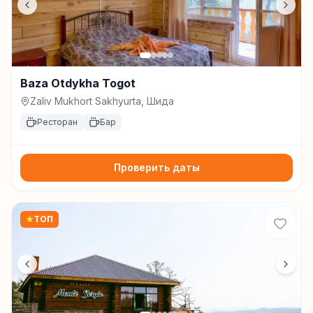
Baza Otdykha Togot
Zaliv Mukhort Sakhyurta, Шида
Ресторан
Бар
Проверить даты
★
ТОП