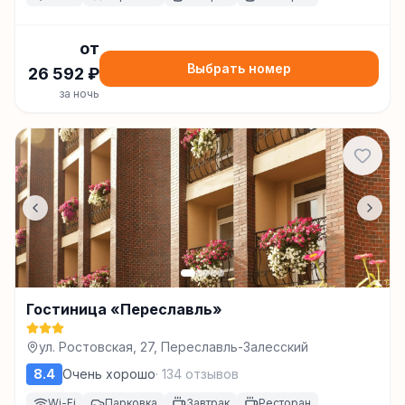
от
Выбрать номер
26 592
₽
за ночь
Гостиница «Переславль»
ул. Ростовская, 27, Переславль-Залесский
8.4
Очень хорошо
·
134
отзывов
Wi-Fi
Парковка
Завтрак
Ресторан