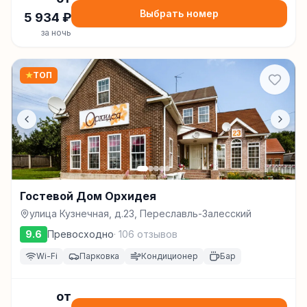
Выбрать номер
5 934
₽
за ночь
★
ТОП
Гостевой Дом Орхидея
улица Кузнечная, д.23, Переславль-Залесский
9.6
Превосходно
·
106
отзывов
Wi-Fi
Парковка
Кондиционер
Бар
от