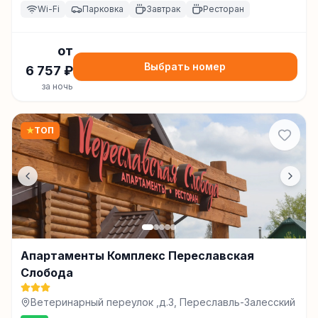
Wi-Fi
Парковка
Завтрак
Ресторан
от
Выбрать номер
6 757
₽
за ночь
★
ТОП
Апартаменты Комплекс Переславская
Слобода
Ветеринарный переулок ,д.3, Переславль-Залесский