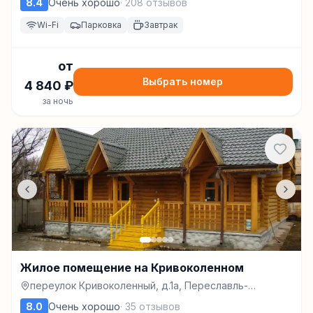
8.4
Очень хорошо
·
208
отзывов
Wi-Fi
Парковка
Завтрак
от
Выбрать номер
4 840
₽
за ночь
Жилое помещение на Кривоколенном
переулок Кривоколенный, д.1а, Переславль-
Залесский
8.0
Очень хорошо
·
35
отзывов