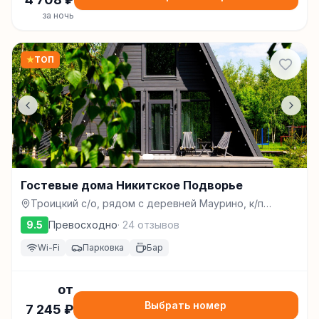
за ночь
★
ТОП
Гостевые дома Никитское Подворье
Троицкий с/о, рядом с деревней Маурино, к/п
Переславские Просторы, улица Волшебная, 16,
9.5
Превосходно
·
24
отзывов
Переславль-Залесский
Wi-Fi
Парковка
Бар
от
Выбрать номер
7 245
₽