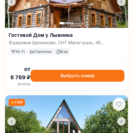
Гостевой Дом у Лыжника
деревня Щелканово, СНТ Магистраль, 49,
Переславль-Залесский
Wi-Fi
Парковка
Бар
от
Выбрать номер
6 769
₽
за ночь
★
ТОП