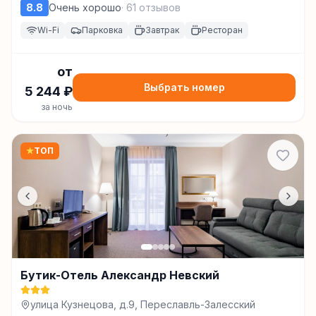
Залесский, д Веслево, ул Верхняя Плещеевская, д.
8.8
Очень хорошо
·
61
отзывов
6, Переславль-Залесский
Wi-Fi
Парковка
Завтрак
Ресторан
от
Выбрать номер
5 244
₽
за ночь
★
ТОП
Бутик-Отель Александр Невский
улица Кузнецова, д.9, Переславль-Залесский