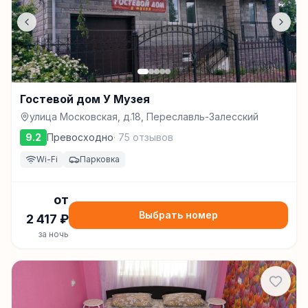
Гостевой дом У Музея
улица Московская, д.18, Переславль-Залесский
9.2
Превосходно
·
75
отзывов
Wi-Fi
Парковка
от
Выбрать номер
2 417
₽
за ночь