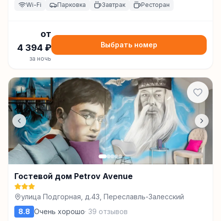
Wi-Fi
Парковка
Завтрак
Ресторан
от
Выбрать номер
4 394
₽
за ночь
Гостевой дом Petrov Avenue
улица Подгорная, д.43, Переславль-Залесский
8.8
Очень хорошо
·
39
отзывов