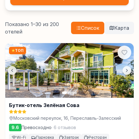
Показано
1
–
30
из
200
Список
Карта
отелей
★
ТОП
Бутик-отель Зелёная Сова
Московский переулок, 16, Переславль-Залесский
9.6
Превосходно
·
6
отзывов
Wi-Fi
Парковка
Завтрак
Ресторан