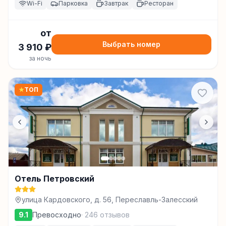
Wi-Fi
Парковка
Завтрак
Ресторан
от
Выбрать номер
3 910
₽
за ночь
★
ТОП
Отель Петровский
улица Кардовского, д. 56, Переславль-Залесский
9.1
Превосходно
·
246
отзывов