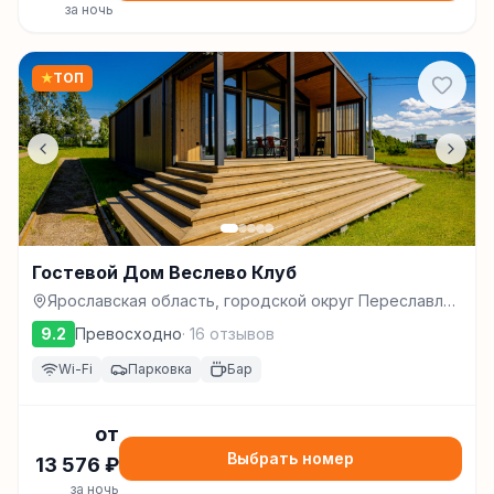
за ночь
★
ТОП
Гостевой Дом Веслево Клуб
Ярославская область, городской округ Переславль-
Залесский, д. Веслево, д.2, Переславль-Залесский
9.2
Превосходно
·
16
отзывов
Wi-Fi
Парковка
Бар
от
Выбрать номер
13 576
₽
за ночь