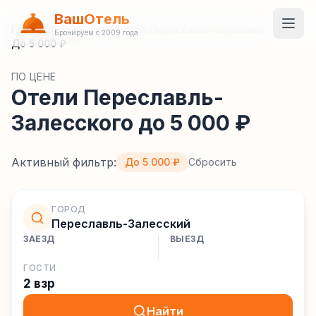
ВашОтель
Главная
/
Гостиницы
/
Россия
/
Переславль-Залесский
/
Бронируем с 2009 года
До 5 000 ₽
ПО ЦЕНЕ
Отели Переславль-
Залесского до 5 000 ₽
Активный фильтр:
До 5 000 ₽
Сбросить
ГОРОД
Переславль-Залесский
ЗАЕЗД
ВЫЕЗД
ГОСТИ
2 взр
Найти