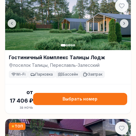
Гостиничный Комплекс Талицы Лодж
поселок Талицы, Переславль-Залесский
Wi-Fi
Парковка
Бассейн
Завтрак
от
Выбрать номер
17 406
₽
за ночь
★
ТОП