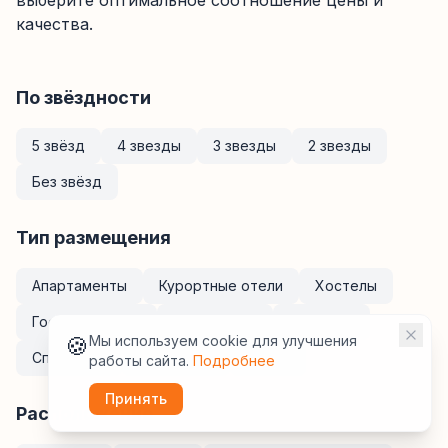
выберите оптимальное соотношение цены и
качества.
По звёздности
5 звёзд
4 звезды
3 звезды
2 звезды
Без звёзд
Тип размещения
Апартаменты
Курортные отели
Хостелы
Гостевые дома
Мини-отели
Кемпинги
🍪
Мы используем cookie для улучшения
Спа-отели
Санатории
Отели
работы сайта.
Подробнее
Принять
Расположение