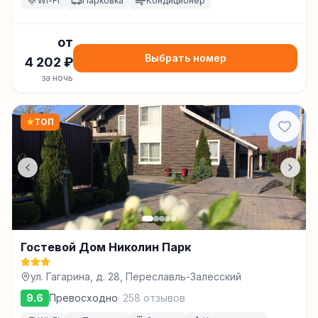
Wi-Fi
Парковка
Кондиционер
от
Выбрать номер
4 202
₽
за ночь
★
ТОП
Гостевой Дом Николин Парк
ул. Гагарина, д. 28, Переславль-Залесский
9.6
Превосходно
·
258
отзывов