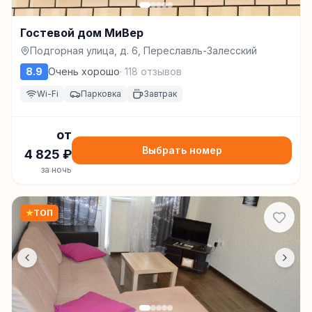
Гостевой дом МиВер
Подгорная улица, д. 6, Переславль-Залесский
8.9
Очень хорошо
·
118
отзывов
Wi-Fi
Парковка
Завтрак
от
Выбрать номер
4 825
₽
за ночь
★
ТОП