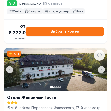
9.3
Превосходно
·
113
отзывов
Wi-Fi
Завтрак
Кондиционер
Бар
от
Выбрать номер
6 332
₽
за ночь
★
ТОП
Отель Желанный Гость
М-8, обход Переславля-Залесского, 17-й километр,