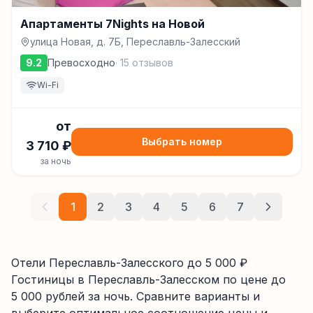
Апартаменты 7Nights на Новой
улица Новая, д. 7Б, Переславль-Залесский
9.2
Превосходно
·
15
отзывов
Wi-Fi
от
Выбрать номер
3 710
₽
за ночь
1
2
3
4
5
6
7
Отели Переславль-Залесского до 5 000 ₽
Гостиницы
в Переславль-Залесском
по цене до
5 000
рублей за ночь. Сравните варианты и