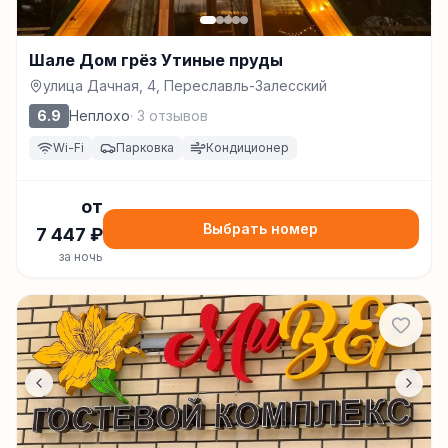
Шале Дом грёз Утиные пруды
улица Дачная, 4, Переславль-Залесский
6.9
Неплохо
·
3
отзывов
Wi-Fi
Парковка
Кондиционер
от
Выбрать номер
7 447
₽
за ночь