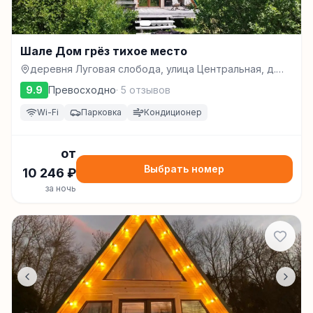
Шале Дом грёз тихое место
деревня Луговая слобода, улица Центральная, д.
34, Переславль-Залесский
9.9
Превосходно
·
5
отзывов
Wi-Fi
Парковка
Кондиционер
от
Выбрать номер
10 246
₽
за ночь