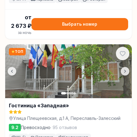
от
Выбрать номер
2 673
₽
за ночь
★
ТОП
Гостиница «Западная»
Улица Плещеевская, д.1 А, Переславль-Залесский
9.2
Превосходно
·
95
отзывов