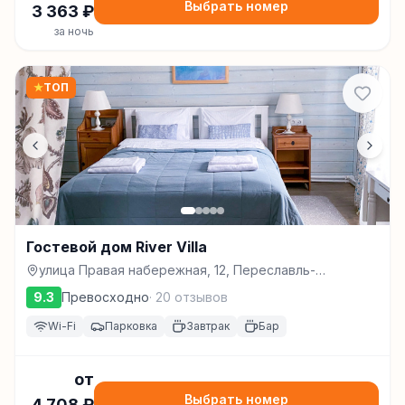
Выбрать номер
3 363
₽
за ночь
★
ТОП
Гостевой дом River Villa
улица Правая набережная, 12, Переславль-
Залесский
9.3
Превосходно
·
20
отзывов
Wi-Fi
Парковка
Завтрак
Бар
от
Выбрать номер
4 708
₽