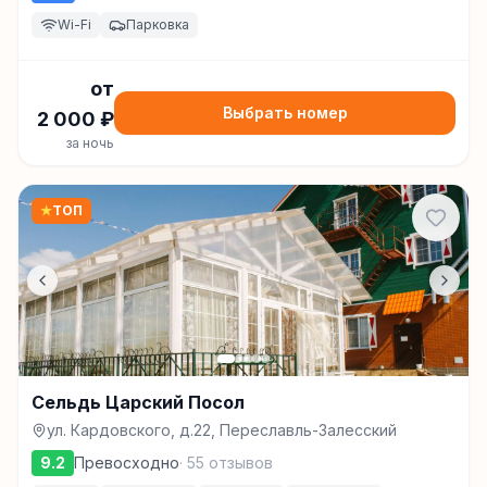
Wi-Fi
Парковка
от
Выбрать номер
2 000
₽
за ночь
★
ТОП
Сельдь Царский Посол
ул. Кардовского, д.22, Переславль-Залесский
9.2
Превосходно
·
55
отзывов