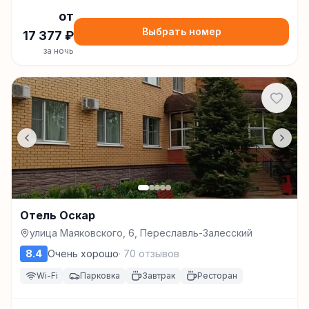
от
Выбрать номер
17 377
₽
за ночь
Отель Оскар
улица Маяковского, 6, Переславль-Залесский
8.4
Очень хорошо
·
70
отзывов
Wi-Fi
Парковка
Завтрак
Ресторан