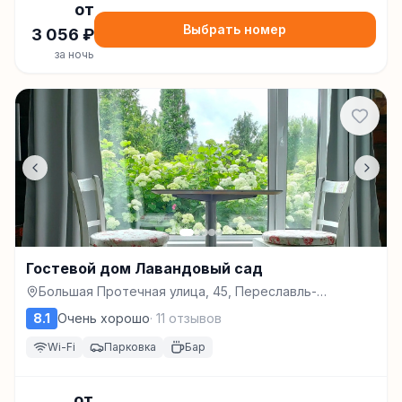
от
Выбрать номер
3 056
₽
за ночь
Гостевой дом Лавандовый сад
Большая Протечная улица, 45, Переславль-
Залесский
8.1
Очень хорошо
·
11
отзывов
Wi-Fi
Парковка
Бар
от