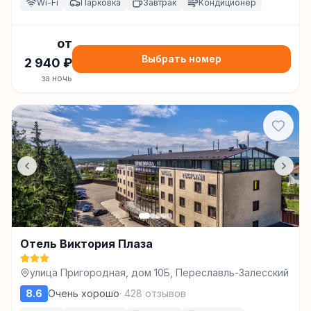
Wi-Fi
Парковка
Завтрак
Кондиционер
от
Выбрать номер
2 940
₽
за ночь
Отель Виктория Плаза
улица Пригородная, дом 10Б, Переславль-Залесский
8.6
Очень хорошо
·
428
отзывов