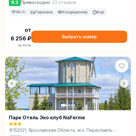
9.3
Превосходно
·
23
отзывов
Wi-Fi
Парковка
Кондиционер
Бар
от
Выбрать номер
6 256
₽
за ночь
Парк Отель Эко клуб NaFerme
152021, Ярославская Область, м.о. Переславль-