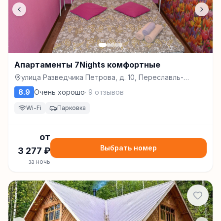
Апартаменты 7Nights комфортные
улица Разведчика Петрова, д. 10, Переславль-
Залесский
8.9
Очень хорошо
·
9
отзывов
Wi-Fi
Парковка
от
Выбрать номер
3 277
₽
за ночь