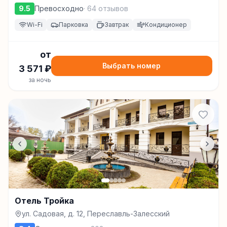
д. 1, Переславль-Залесский
9.5
Превосходно
·
64
отзывов
Wi-Fi
Парковка
Завтрак
Кондиционер
от
Выбрать номер
3 571
₽
за ночь
Отель Тройка
ул. Садовая, д. 12, Переславль-Залесский