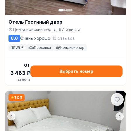
Отель Гостиный двор
Демьяновский пер, д. 67, Элиста
8.0
Очень хорошо
·
10
отзывов
Wi-Fi
Парковка
Кондиционер
от
Выбрать номер
3 463
₽
за ночь
★
ТОП