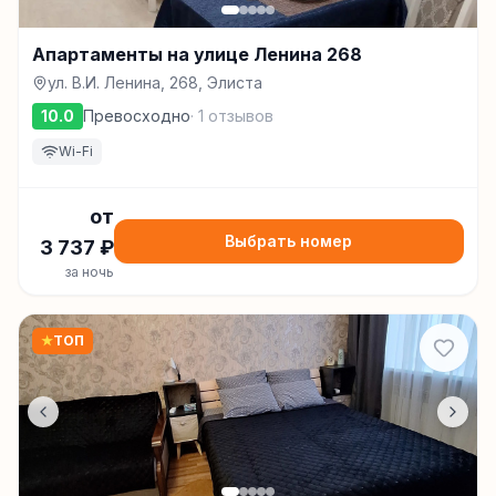
Апартаменты на улице Ленина 268
ул. В.И. Ленина, 268, Элиста
10.0
Превосходно
·
1
отзывов
Wi-Fi
от
Выбрать номер
3 737
₽
за ночь
★
ТОП