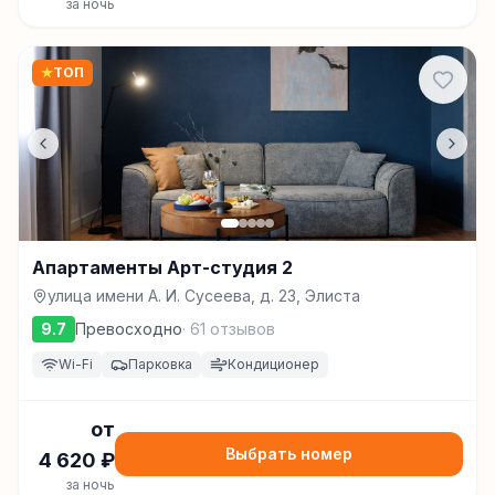
за ночь
★
ТОП
Апартаменты Арт-студия 2
улица имени А. И. Сусеева, д. 23, Элиста
9.7
Превосходно
·
61
отзывов
Wi-Fi
Парковка
Кондиционер
от
Выбрать номер
4 620
₽
за ночь