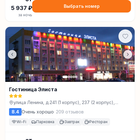
Выбрать номер
5 937
₽
за ночь
Гостиница Элиста
улица Ленина, д.241 (1 корпус), 237 (2 корпус),
Элиста
8.4
Очень хорошо
·
209
отзывов
Wi-Fi
Парковка
Завтрак
Ресторан