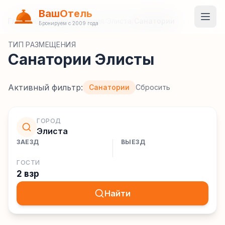
ВашОтель
Главная
/
Гостиницы
/
Россия
/
Элиста
/
Санатории
Бронируем с 2009 года
ТИП РАЗМЕЩЕНИЯ
Санатории Элисты
Активный фильтр:
Санатории
Сбросить
ГОРОД
Элиста
ЗАЕЗД
ВЫЕЗД
ГОСТИ
2 взр
Найти