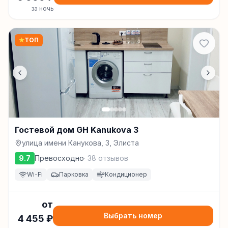
за ночь
★
ТОП
Гостевой дом GH Kanukova 3
улица имени Канукова, 3, Элиста
9.7
Превосходно
·
38
отзывов
Wi-Fi
Парковка
Кондиционер
от
Выбрать номер
4 455
₽