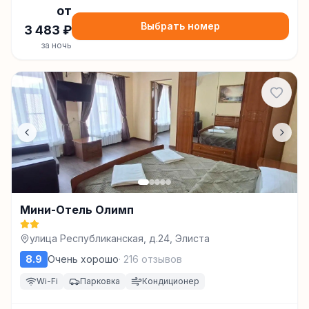
от
Выбрать номер
3 483
₽
за ночь
Мини-Отель Олимп
улица Республиканская, д.24, Элиста
8.9
Очень хорошо
·
216
отзывов
Wi-Fi
Парковка
Кондиционер