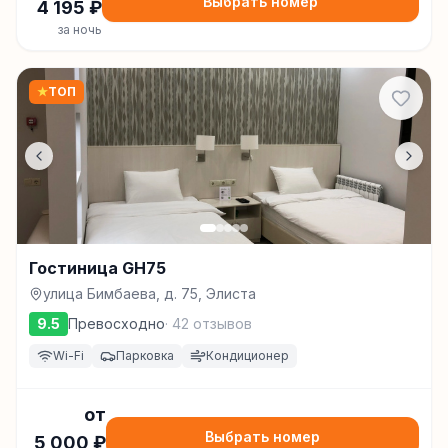
Выбрать номер
4 195
₽
за ночь
★
ТОП
Гостиница GH75
улица Бимбаева, д. 75, Элиста
9.5
Превосходно
·
42
отзывов
Wi-Fi
Парковка
Кондиционер
от
Выбрать номер
5 000
₽