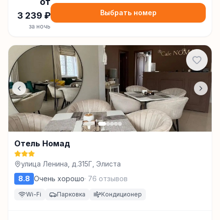
от
Выбрать номер
3 239
₽
за ночь
Отель Номад
улица Ленина, д.315Г, Элиста
8.8
Очень хорошо
·
76
отзывов
Wi-Fi
Парковка
Кондиционер