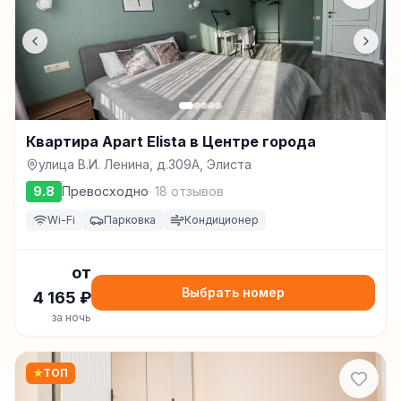
Квартира Apart Elista в Центре города
улица В.И. Ленина, д.309А, Элиста
9.8
Превосходно
·
18
отзывов
Wi-Fi
Парковка
Кондиционер
от
Выбрать номер
4 165
₽
за ночь
★
ТОП