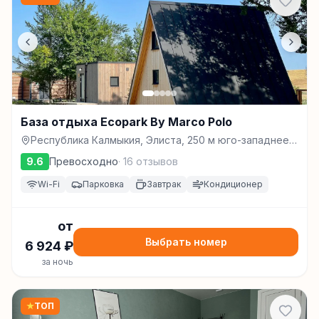
База отдыха Ecopark By Marco Polo
Республика Калмыкия, Элиста, 250 м юго-западнее
Сити-Чесс, Элиста
9.6
Превосходно
·
16
отзывов
Wi-Fi
Парковка
Завтрак
Кондиционер
от
Выбрать номер
6 924
₽
за ночь
★
ТОП