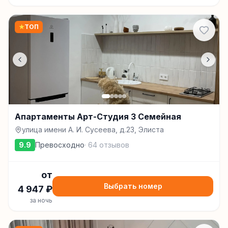
★
ТОП
Апартаменты Арт-Студия 3 Семейная
улица имени А. И. Сусеева, д.23, Элиста
9.9
Превосходно
·
64
отзывов
от
Выбрать номер
4 947
₽
за ночь