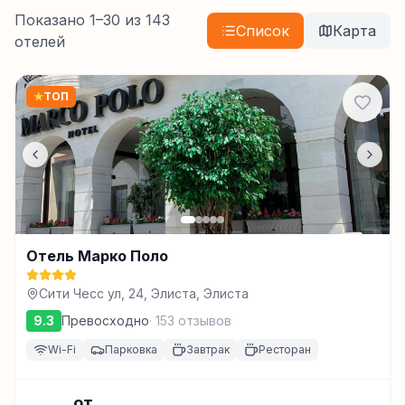
Показано
1
–
30
из
143
Список
Карта
отелей
★
ТОП
Отель Марко Поло
Сити Чесс ул, 24, Элиста, Элиста
9.3
Превосходно
·
153
отзывов
Wi-Fi
Парковка
Завтрак
Ресторан
от