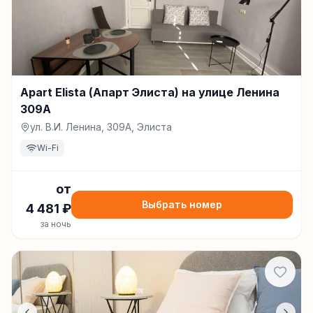
Apart Elista (Апарт Элиста) на улице Ленина
309А
ул. В.И. Ленина, 309А, Элиста
Wi-Fi
от
Выбрать номер
4 481
₽
за ночь