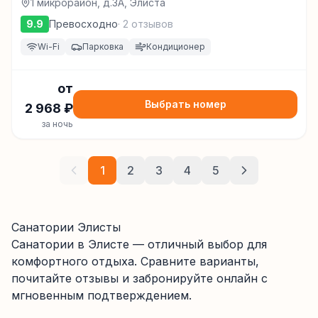
1 микрорайон, д.3А, Элиста
9.9
Превосходно
·
2
отзывов
Wi-Fi
Парковка
Кондиционер
от
Выбрать номер
2 968
₽
за ночь
1
2
3
4
5
Санатории Элисты
Санатории
в Элисте
— отличный выбор для
комфортного отдыха. Сравните варианты,
почитайте отзывы и забронируйте онлайн с
мгновенным подтверждением.