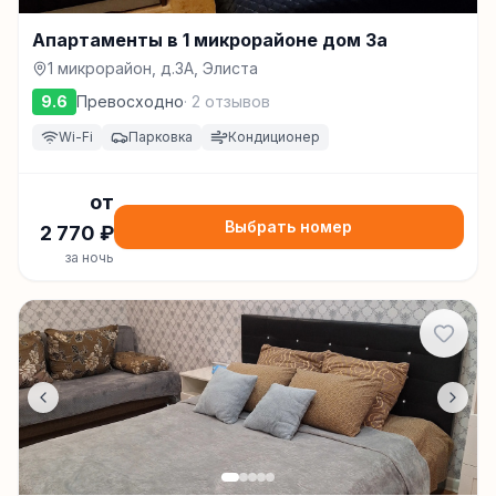
Апартаменты в 1 микрорайоне дом 3а
1 микрорайон, д.3A, Элиста
9.6
Превосходно
·
2
отзывов
Wi-Fi
Парковка
Кондиционер
от
Выбрать номер
2 770
₽
за ночь