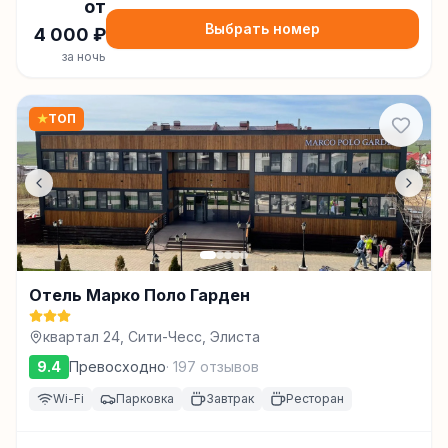
от
Выбрать номер
4 000
₽
за ночь
★
ТОП
Отель Марко Поло Гарден
квартал 24, Сити-Чесс, Элиста
9.4
Превосходно
·
197
отзывов
Wi-Fi
Парковка
Завтрак
Ресторан