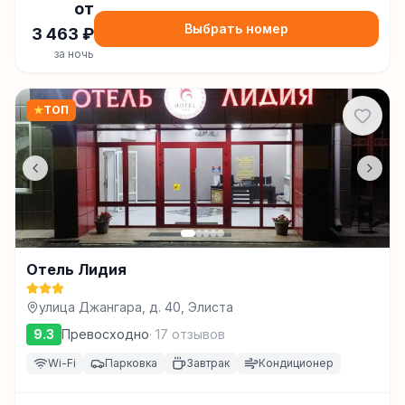
от
Выбрать номер
3 463
₽
за ночь
★
ТОП
Отель Лидия
улица Джангара, д. 40, Элиста
9.3
Превосходно
·
17
отзывов
Wi-Fi
Парковка
Завтрак
Кондиционер