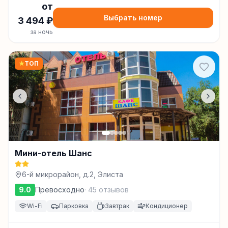
от
Выбрать номер
3 494
₽
за ночь
★
ТОП
Мини-отель Шанс
6-й микрорайон, д.2, Элиста
9.0
Превосходно
·
45
отзывов
Wi-Fi
Парковка
Завтрак
Кондиционер