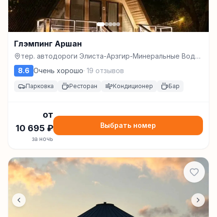
Глэмпинг Аршан
тер. автодороги Элиста-Арзгир-Минеральные Воды,
км 3-й, з/у 3, Элиста
8.6
Очень хорошо
·
19
отзывов
Парковка
Ресторан
Кондиционер
Бар
от
Выбрать номер
10 695
₽
за ночь