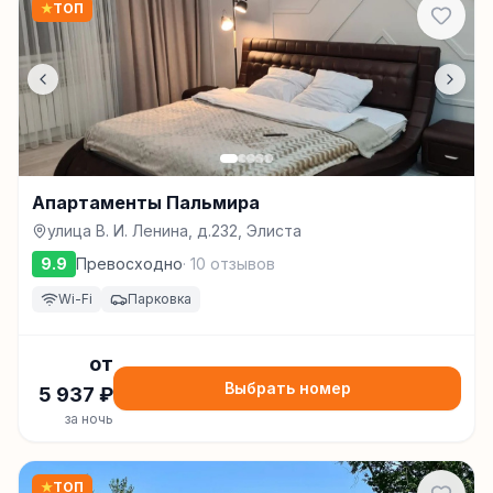
★
ТОП
Апартаменты Пальмира
улица В. И. Ленина, д.232, Элиста
9.9
Превосходно
·
10
отзывов
Wi-Fi
Парковка
от
Выбрать номер
5 937
₽
за ночь
★
ТОП