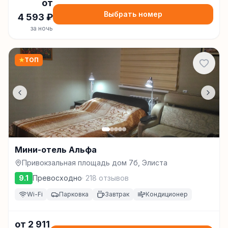
от
Выбрать номер
4 593
₽
за ночь
★
ТОП
Мини-отель Альфа
Привокзальная площадь дом 7б, Элиста
9.1
Превосходно
·
218
отзывов
Wi-Fi
Парковка
Завтрак
Кондиционер
от
2 911