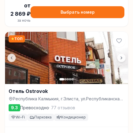
от
Выбрать номер
2 869
₽
за ночь
★
ТОП
Отель Ostrovok
Республика Калмыкия, г.Элиста, ул.Республиканская,
д.14, Элиста
9.3
Превосходно
·
77
отзывов
Wi-Fi
Парковка
Кондиционер