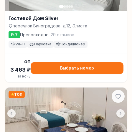
Гостевой Дом Silver
переулок Виноградова, д.12, Элиста
9.7
Превосходно
·
29
отзывов
Wi-Fi
Парковка
Кондиционер
от
Выбрать номер
3 463
₽
за ночь
★
ТОП