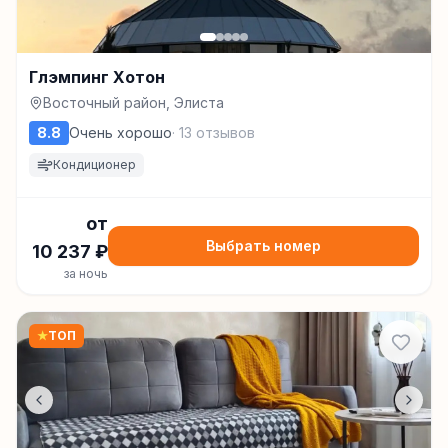
Глэмпинг Хотон
Восточный район, Элиста
8.8
Очень хорошо
·
13
отзывов
Кондиционер
от
Выбрать номер
10 237
₽
за ночь
★
ТОП