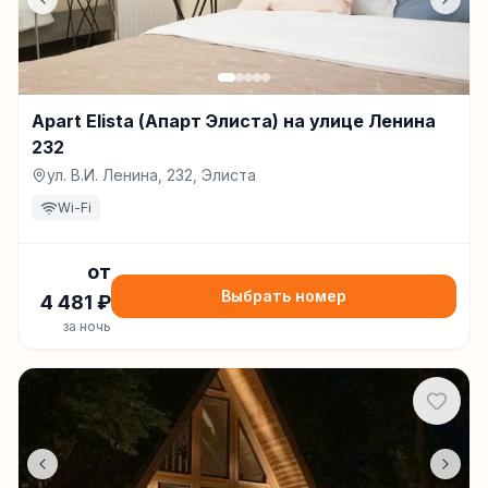
Apart Elista (Апарт Элиста) на улице Ленина
232
ул. В.И. Ленина, 232, Элиста
Wi-Fi
от
Выбрать номер
4 481
₽
за ночь