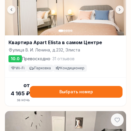
Квартира Apart Elista в самом Центре
улица В. И. Ленина, д.232, Элиста
10.0
Превосходно
·
31
отзывов
Wi-Fi
Парковка
Кондиционер
от
Выбрать номер
4 165
₽
за ночь