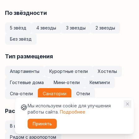
По звёздности
5 звёзд
4 звезды
3 звезды
2 звезды
Без звёзд
Тип размещения
Апартаменты
Курортные отели
Хостелы
Гостевые дома
Мини-отели
Кемпинги
Спа-отели
Санатории
Отели
🍪
Мы используем cookie для улучшения
Расположение
работы сайта.
Подробнее
Принять
В центре
У метро
Рядом с ж/д вокзалом
Рядом с аэропортом