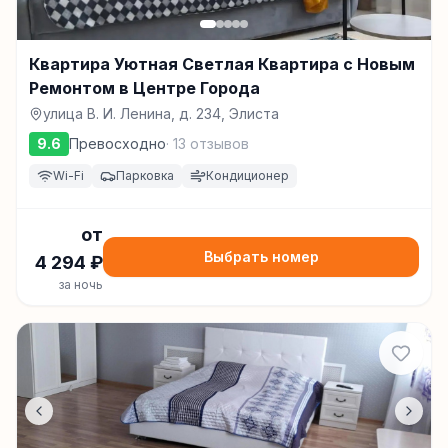
Квартира Уютная Светлая Квартира с Новым
Ремонтом в Центре Города
улица В. И. Ленина, д. 234, Элиста
9.6
Превосходно
·
13
отзывов
Wi-Fi
Парковка
Кондиционер
от
Выбрать номер
4 294
₽
за ночь