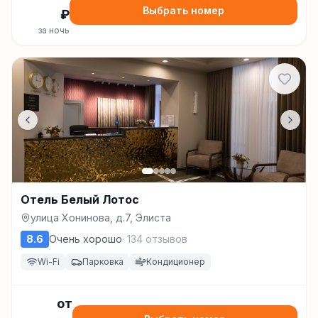
Выбрать номер
₽
за ночь
Отель Белый Лотос
улица Хонинова, д.7, Элиста
8.6
Очень хорошо
·
134
отзывов
Wi-Fi
Парковка
Кондиционер
от