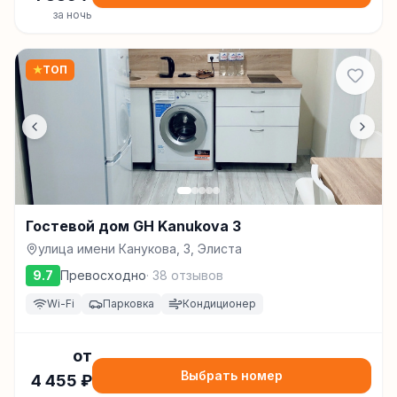
за ночь
★
ТОП
Гостевой дом GH Kanukova 3
улица имени Канукова, 3, Элиста
9.7
Превосходно
·
38
отзывов
Wi-Fi
Парковка
Кондиционер
от
Выбрать номер
4 455
₽