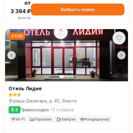
от
Выбрать номер
3 384
₽
за ночь
★
ТОП
Отель Лидия
улица Джангара, д. 40, Элиста
9.3
Превосходно
·
17
отзывов
Wi-Fi
Парковка
Завтрак
Кондиционер