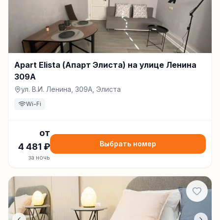
Apart Elista (Апарт Элиста) на улице Ленина
309А
ул. В.И. Ленина, 309А, Элиста
Wi-Fi
от
Выбрать номер
4 481
₽
за ночь