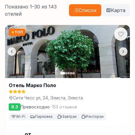
Показано
1
–
30
из
143
Список
Карта
отелей
★
ТОП
Отель Марко Поло
Сити Чесс ул, 24, Элиста, Элиста
9.3
Превосходно
·
153
отзывов
Wi-Fi
Парковка
Завтрак
Ресторан
от