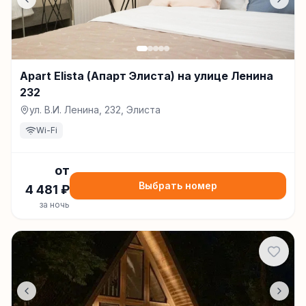
Apart Elista (Апарт Элиста) на улице Ленина
232
ул. В.И. Ленина, 232, Элиста
Wi-Fi
от
Выбрать номер
4 481
₽
за ночь