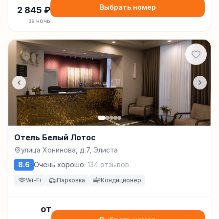
Выбрать номер
2 845
₽
за ночь
Отель Белый Лотос
улица Хонинова, д.7, Элиста
8.6
Очень хорошо
·
134
отзывов
Wi-Fi
Парковка
Кондиционер
от