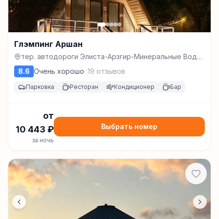
Глэмпинг Аршан
тер. автодороги Элиста-Арзгир-Минеральные Воды,
км 3-й, з/у 3, Элиста
8.6
Очень хорошо
·
19
отзывов
Парковка
Ресторан
Кондиционер
Бар
от
Выбрать номер
10 443
₽
за ночь