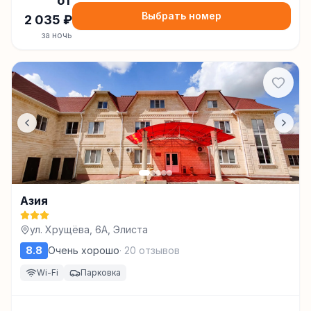
от
Выбрать номер
2 035
₽
за ночь
Азия
ул. Хрущёва, 6А, Элиста
8.8
Очень хорошо
·
20
отзывов
Wi-Fi
Парковка