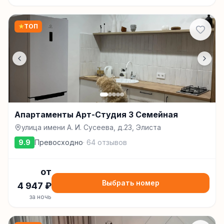
★
ТОП
Апартаменты Арт-Студия 3 Семейная
улица имени А. И. Сусеева, д.23, Элиста
9.9
Превосходно
·
64
отзывов
от
Выбрать номер
4 947
₽
за ночь