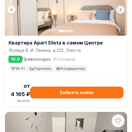
Квартира Apart Elista в самом Центре
улица В. И. Ленина, д.232, Элиста
10.0
Превосходно
·
31
отзывов
Wi-Fi
Парковка
Кондиционер
от
Выбрать номер
4 165
₽
за ночь