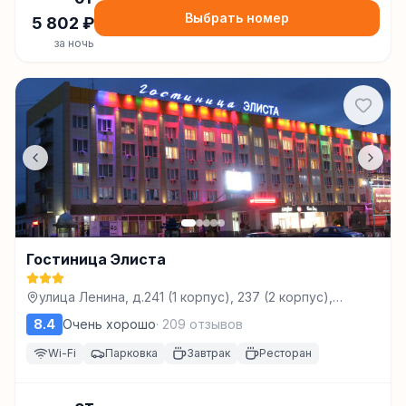
Выбрать номер
5 802
₽
за ночь
Гостиница Элиста
улица Ленина, д.241 (1 корпус), 237 (2 корпус),
Элиста
8.4
Очень хорошо
·
209
отзывов
Wi-Fi
Парковка
Завтрак
Ресторан