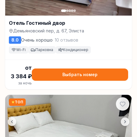
Отель Гостиный двор
Демьяновский пер, д. 67, Элиста
8.0
Очень хорошо
·
10
отзывов
Wi-Fi
Парковка
Кондиционер
от
Выбрать номер
3 384
₽
за ночь
★
ТОП