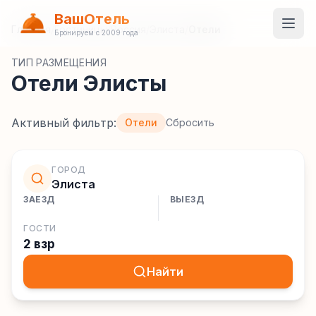
ВашОтель
Главная
/
Гостиницы
/
Россия
/
Элиста
/
Отели
Бронируем с 2009 года
ТИП РАЗМЕЩЕНИЯ
Отели Элисты
Активный фильтр:
Отели
Сбросить
ГОРОД
Элиста
ЗАЕЗД
ВЫЕЗД
ГОСТИ
2 взр
Найти