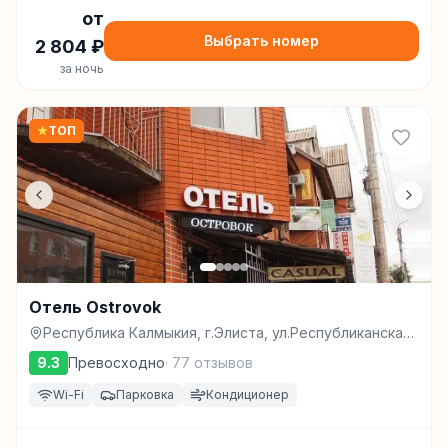
от
Выбрать номер
2 804
₽
за ночь
★
ТОП
Отель Ostrovok
Республика Калмыкия, г.Элиста, ул.Республиканская,
д.14, Элиста
9.3
Превосходно
·
77
отзывов
Wi-Fi
Парковка
Кондиционер