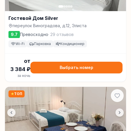
Гостевой Дом Silver
переулок Виноградова, д.12, Элиста
9.7
Превосходно
·
29
отзывов
Wi-Fi
Парковка
Кондиционер
от
Выбрать номер
3 384
₽
за ночь
★
ТОП