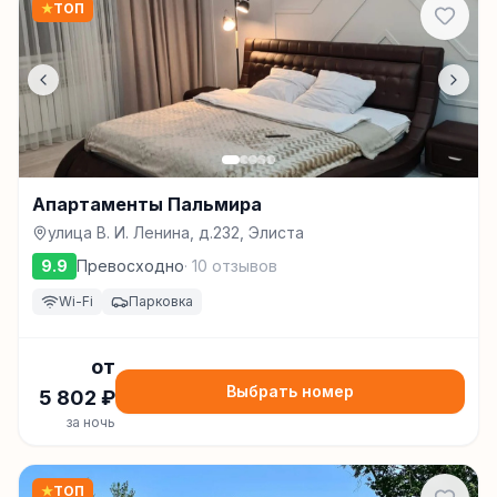
★
ТОП
Апартаменты Пальмира
улица В. И. Ленина, д.232, Элиста
9.9
Превосходно
·
10
отзывов
Wi-Fi
Парковка
от
Выбрать номер
5 802
₽
за ночь
★
ТОП