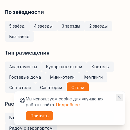
По звёздности
5 звёзд
4 звезды
3 звезды
2 звезды
Без звёзд
Тип размещения
Апартаменты
Курортные отели
Хостелы
Гостевые дома
Мини-отели
Кемпинги
Спа-отели
Санатории
Отели
🍪
Мы используем cookie для улучшения
Расположение
работы сайта.
Подробнее
Принять
В центре
У метро
Рядом с ж/д вокзалом
Рядом с аэропортом