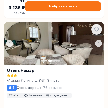
от
Выбрать номер
3 239
₽
за ночь
Отель Номад
улица Ленина, д.315Г, Элиста
8.8
Очень хорошо
·
76
отзывов
Wi-Fi
Парковка
Кондиционер