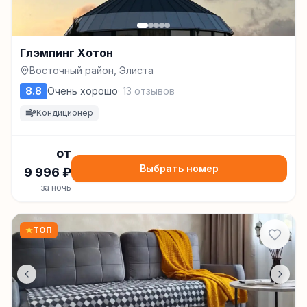
Глэмпинг Хотон
Восточный район, Элиста
8.8
Очень хорошо
·
13
отзывов
Кондиционер
от
Выбрать номер
9 996
₽
за ночь
★
ТОП