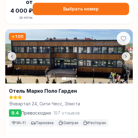
от
Выбрать номер
4 000
₽
за ночь
★
ТОП
Отель Марко Поло Гарден
квартал 24, Сити-Чесс, Элиста
9.4
Превосходно
·
197
отзывов
Wi-Fi
Парковка
Завтрак
Ресторан