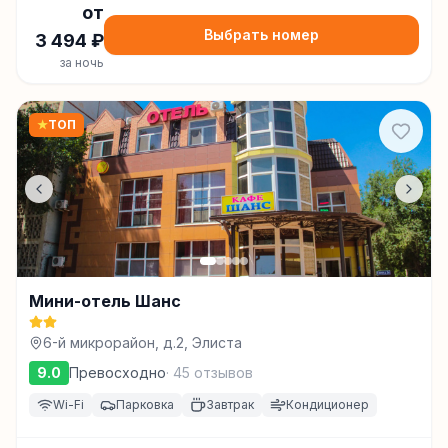
от
Выбрать номер
3 494
₽
за ночь
★
ТОП
Мини-отель Шанс
6-й микрорайон, д.2, Элиста
9.0
Превосходно
·
45
отзывов
Wi-Fi
Парковка
Завтрак
Кондиционер