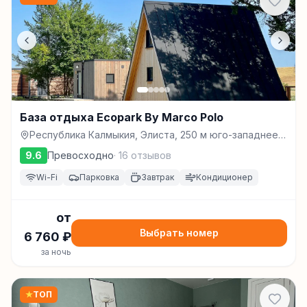
База отдыха Ecopark By Marco Polo
Республика Калмыкия, Элиста, 250 м юго-западнее
Сити-Чесс, Элиста
9.6
Превосходно
·
16
отзывов
Wi-Fi
Парковка
Завтрак
Кондиционер
от
Выбрать номер
6 760
₽
за ночь
★
ТОП