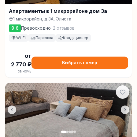
Апартаменты в 1 микрорайоне дом 3а
1 микрорайон, д.3A, Элиста
9.6
Превосходно
·
2
отзывов
Wi-Fi
Парковка
Кондиционер
от
Выбрать номер
2 770
₽
за ночь