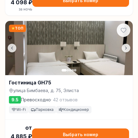
Выбрать номер
4 098
₽
за ночь
★
ТОП
Гостиница GH75
улица Бимбаева, д. 75, Элиста
9.5
Превосходно
·
42
отзывов
Wi-Fi
Парковка
Кондиционер
от
Выбрать номер
4 885
₽