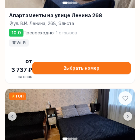
Апартаменты на улице Ленина 268
ул. В.И. Ленина, 268, Элиста
10.0
Превосходно
·
1
отзывов
Wi-Fi
от
Выбрать номер
3 737
₽
за ночь
★
ТОП