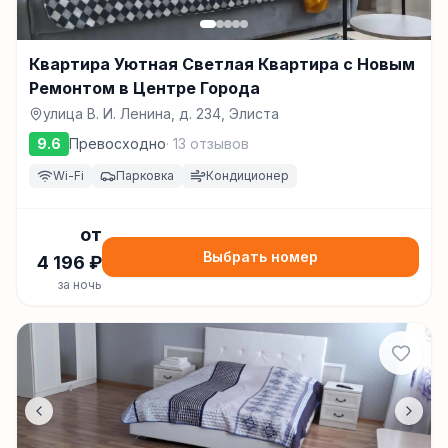
Квартира Уютная Светлая Квартира с Новым
Ремонтом в Центре Города
улица В. И. Ленина, д. 234, Элиста
9.6
Превосходно
·
13
отзывов
Wi-Fi
Парковка
Кондиционер
от
Выбрать номер
4 196
₽
за ночь