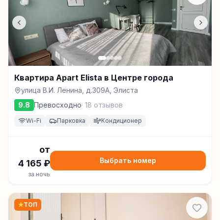
Квартира Apart Elista в Центре города
улица В.И. Ленина, д.309А, Элиста
9.8
Превосходно
·
18
отзывов
Wi-Fi
Парковка
Кондиционер
от
Выбрать номер
4 165
₽
за ночь
★
ТОП