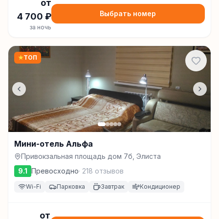
от
Выбрать номер
4 700
₽
за ночь
★
ТОП
Мини-отель Альфа
Привокзальная площадь дом 7б, Элиста
9.1
Превосходно
·
218
отзывов
Wi-Fi
Парковка
Завтрак
Кондиционер
от