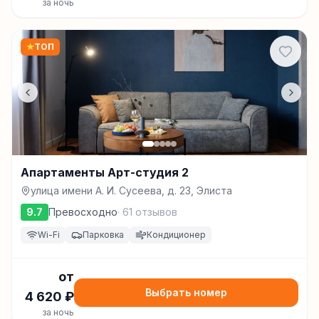
за ночь
★
ТОП
Апартаменты Арт-студия 2
улица имени А. И. Сусеева, д. 23, Элиста
9.7
Превосходно
·
61
отзывов
Wi-Fi
Парковка
Кондиционер
от
Выбрать номер
4 620
₽
за ночь