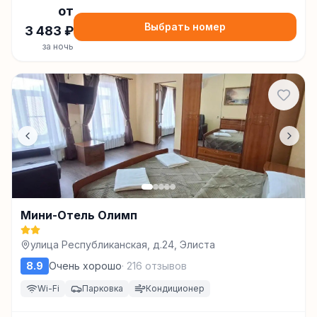
от
Выбрать номер
3 483
₽
за ночь
Мини-Отель Олимп
улица Республиканская, д.24, Элиста
8.9
Очень хорошо
·
216
отзывов
Wi-Fi
Парковка
Кондиционер