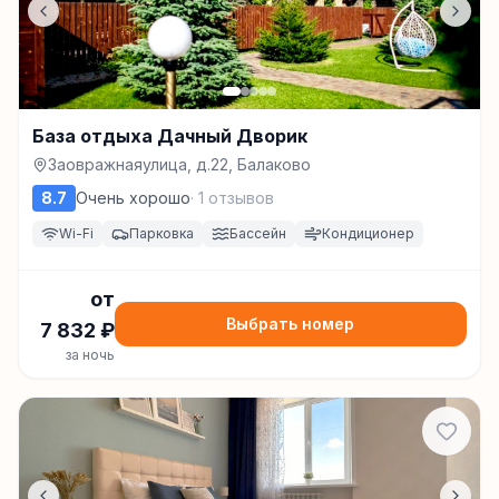
База отдыха Дачный Дворик
Заовражнаяулица, д.22, Балаково
8.7
Очень хорошо
·
1
отзывов
Wi-Fi
Парковка
Бассейн
Кондиционер
от
Выбрать номер
7 832
₽
за ночь