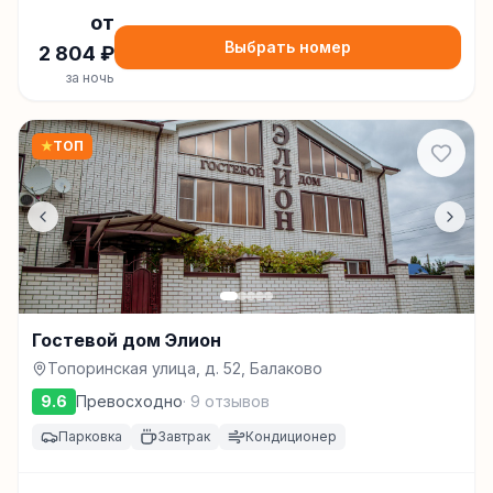
от
Выбрать номер
2 804
₽
за ночь
★
ТОП
Гостевой дом Элион
Топоринская улица, д. 52, Балаково
9.6
Превосходно
·
9
отзывов
Парковка
Завтрак
Кондиционер