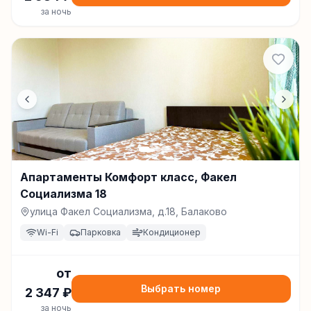
за ночь
Апартаменты Комфорт класс, Факел
Социализма 18
улица Факел Социализма, д.18, Балаково
Wi-Fi
Парковка
Кондиционер
от
Выбрать номер
2 347
₽
за ночь