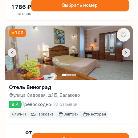
Выбрать номер
1 786
₽
за ночь
★
ТОП
Отель Виноград
улица Садовая, д.115, Балаково
9.4
Превосходно
·
22
отзывов
Wi-Fi
Парковка
Завтрак
Ресторан
от