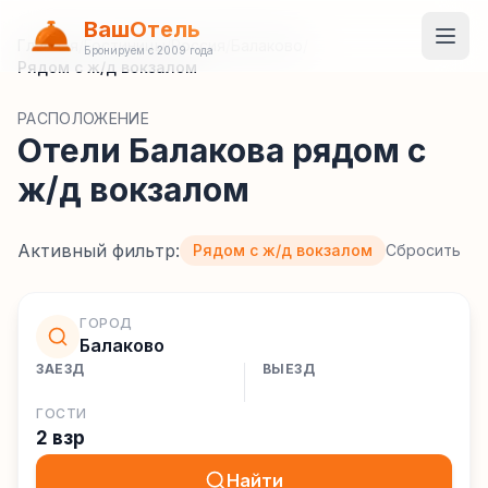
ВашОтель
Главная
/
Гостиницы
/
Россия
/
Балаково
/
Бронируем с 2009 года
Рядом с ж/д вокзалом
РАСПОЛОЖЕНИЕ
Отели Балакова рядом с
ж/д вокзалом
Активный фильтр:
Рядом с ж/д вокзалом
Сбросить
ГОРОД
Балаково
ЗАЕЗД
ВЫЕЗД
ГОСТИ
2 взр
Найти