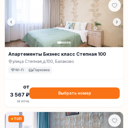
Апартементы Бизнес класс Степная 100
улица Степная,д.100, Балаково
Wi-Fi
Парковка
от
Выбрать номер
3 567
₽
за ночь
★
ТОП