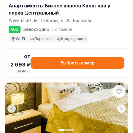
Апартаменты Бизнес класса Квартира у
парка Центральный
улица 30 Лет Победы, д. 20, Балаково
9.6
Превосходно
·
2
отзывов
Wi-Fi
Парковка
Кондиционер
от
Выбрать номер
2 693
₽
за ночь