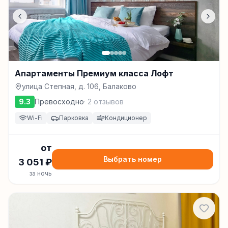
Апартаменты Премиум класса Лофт
улица Степная, д. 106, Балаково
9.3
Превосходно
·
2
отзывов
Wi-Fi
Парковка
Кондиционер
от
Выбрать номер
3 051
₽
за ночь