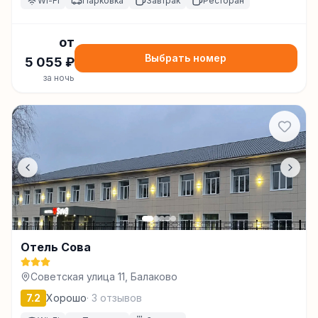
Wi-Fi
Парковка
Завтрак
Ресторан
от
Выбрать номер
5 055
₽
за ночь
Отель Сова
Советская улица 11, Балаково
7.2
Хорошо
·
3
отзывов