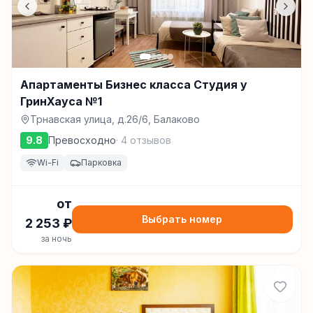
Апартаменты Бизнес класса Студия у
ГринХауса №1
Трнавская улица, д.26/6, Балаково
9.8
Превосходно
·
4
отзывов
Wi-Fi
Парковка
от
Выбрать номер
2 253
₽
за ночь