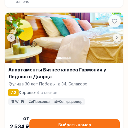
за ночь
Апартаменты Бизнес класса Гармония у
Ледового Дворца
улица 30 лет Победы, д.34, Балаково
7.2
Хорошо
·
4
отзывов
Wi-Fi
Парковка
Кондиционер
от
Выбрать номер
2 534
₽