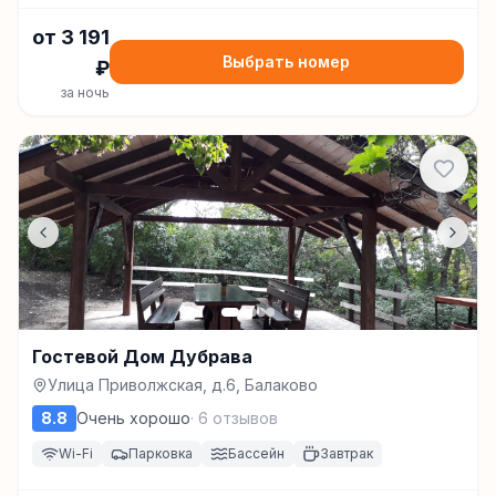
от
3 191
Выбрать номер
₽
за ночь
Гостевой Дом Дубрава
Улица Приволжская, д.6, Балаково
8.8
Очень хорошо
·
6
отзывов
Wi-Fi
Парковка
Бассейн
Завтрак