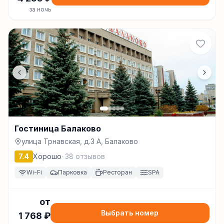
за ночь
Гостиница Балаково
улица Трнавская, д.3 А, Балаково
7.4
Хорошо
·
38
отзывов
Wi-Fi
Парковка
Ресторан
SPA
от
Выбрать номер
1 768
₽