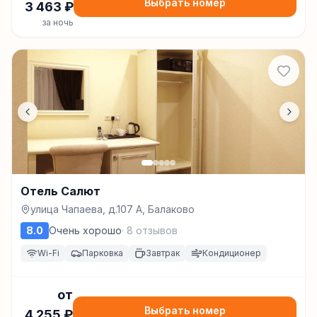
Выбрать номер
3 463
₽
за ночь
Отель Салют
улица Чапаева, д.107 А, Балаково
8.0
Очень хорошо
·
8
отзывов
Wi-Fi
Парковка
Завтрак
Кондиционер
от
Выбрать номер
4 255
₽