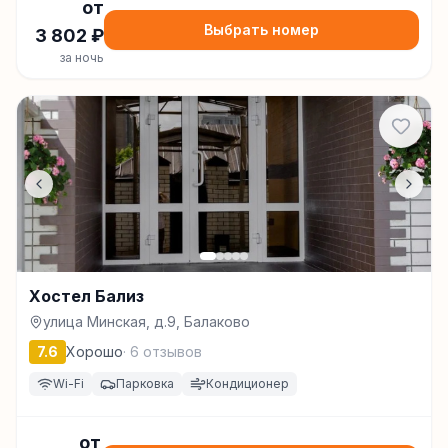
от
Выбрать номер
3 802
₽
за ночь
Хостел Бализ
улица Минская, д.9, Балаково
7.6
Хорошо
·
6
отзывов
Wi-Fi
Парковка
Кондиционер
от