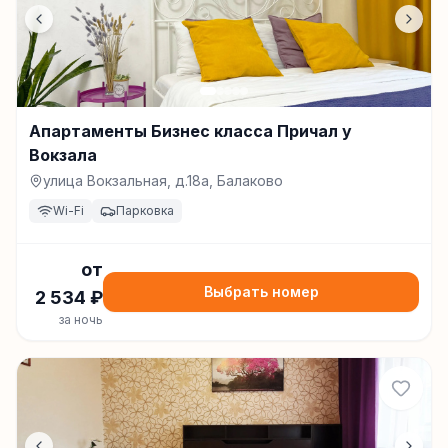
Апартаменты Бизнес класса Причал у
Вокзала
улица Вокзальная, д.18а, Балаково
Wi-Fi
Парковка
от
Выбрать номер
2 534
₽
за ночь