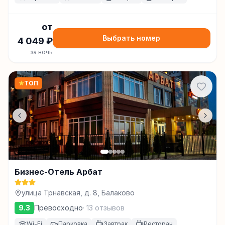
от
Выбрать номер
4 049
₽
за ночь
★
ТОП
Бизнес-Отель Арбат
улица Трнавская, д. 8, Балаково
9.3
Превосходно
·
13
отзывов
Wi-Fi
Парковка
Завтрак
Ресторан