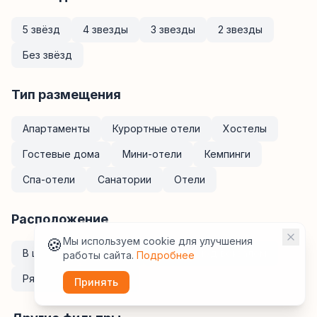
5 звёзд
4 звезды
3 звезды
2 звезды
Без звёзд
Тип размещения
Апартаменты
Курортные отели
Хостелы
Гостевые дома
Мини-отели
Кемпинги
Спа-отели
Санатории
Отели
Расположение
🍪
Мы используем cookie для улучшения
В центре
У метро
Рядом с ж/д вокзалом
работы сайта.
Подробнее
Рядом с аэропортом
Принять