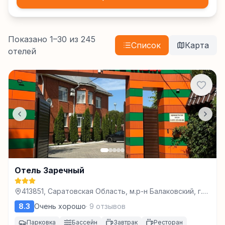
Показано
1
–
30
из
245
Список
Карта
отелей
Отель Заречный
413851, Саратовская Область, м.р-н Балаковский, г.п.
город Балаково, г Балаково, ул Заречная, з/у 1/9,
8.3
Очень хорошо
·
9
отзывов
Балаково
Парковка
Бассейн
Завтрак
Ресторан