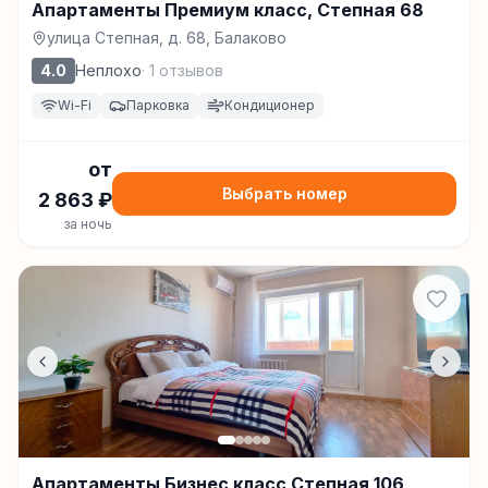
Апартаменты Премиум класс, Степная 68
улица Степная, д. 68, Балаково
4.0
Неплохо
·
1
отзывов
Wi-Fi
Парковка
Кондиционер
от
Выбрать номер
2 863
₽
за ночь
Апартаменты Бизнес класс Степная 106