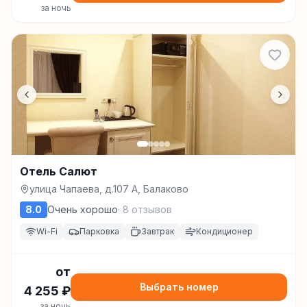
за ночь
Отель Салют
улица Чапаева, д.107 А, Балаково
8.0
Очень хорошо
·
8
отзывов
Wi-Fi
Парковка
Завтрак
Кондиционер
от
Выбрать номер
4 255
₽
за ночь