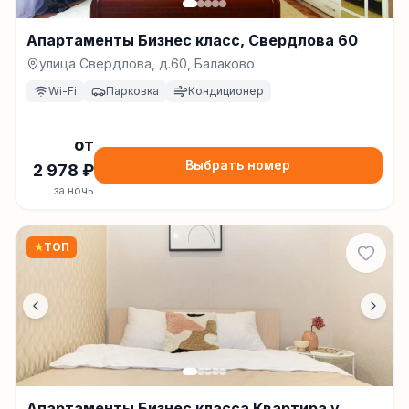
Апартаменты Бизнес класс, Свердлова 60
улица Свердлова, д.60, Балаково
Wi-Fi
Парковка
Кондиционер
от
Выбрать номер
2 978
₽
за ночь
★
ТОП
Апартаменты Бизнес класса Квартира у