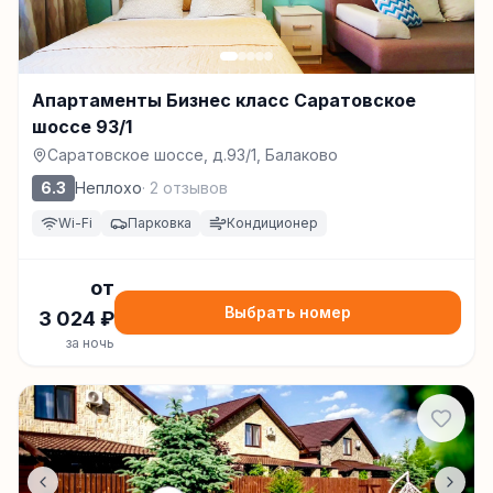
Апартаменты Бизнес класс Саратовское
шоссе 93/1
Саратовское шоссе, д.93/1, Балаково
6.3
Неплохо
·
2
отзывов
Wi-Fi
Парковка
Кондиционер
от
Выбрать номер
3 024
₽
за ночь