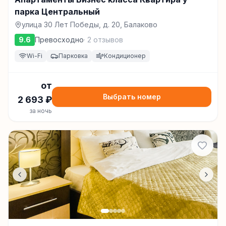
парка Центральный
улица 30 Лет Победы, д. 20, Балаково
9.6
Превосходно
·
2
отзывов
Wi-Fi
Парковка
Кондиционер
от
Выбрать номер
2 693
₽
за ночь