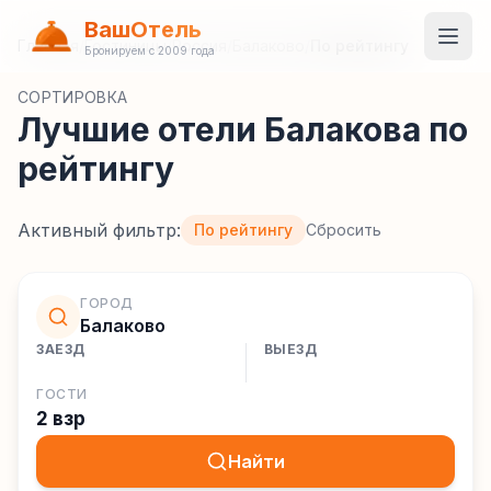
ВашОтель
Главная
/
Гостиницы
/
Россия
/
Балаково
/
По рейтингу
Бронируем с 2009 года
СОРТИРОВКА
Лучшие отели Балакова по
рейтингу
Активный фильтр:
По рейтингу
Сбросить
ГОРОД
Балаково
ЗАЕЗД
ВЫЕЗД
ГОСТИ
2 взр
Найти