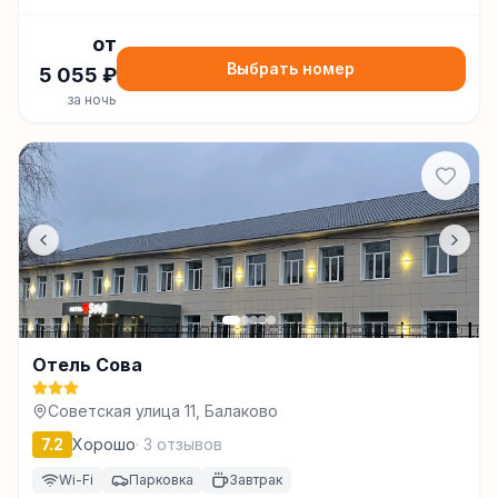
от
Выбрать номер
5 055
₽
за ночь
Отель Сова
Советская улица 11, Балаково
7.2
Хорошо
·
3
отзывов
Wi-Fi
Парковка
Завтрак