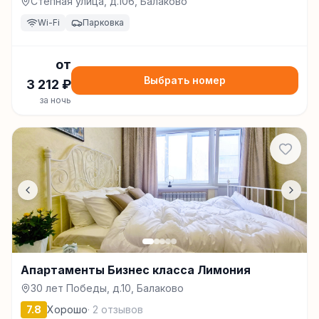
Степная улица, д.106, Балаково
Wi-Fi
Парковка
от
Выбрать номер
3 212
₽
за ночь
Апартаменты Бизнес класса Лимония
30 лет Победы, д.10, Балаково
7.8
Хорошо
·
2
отзывов