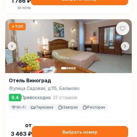
1 786
₽
за ночь
★
ТОП
Отель Виноград
улица Садовая, д.115, Балаково
9.4
Превосходно
·
22
отзывов
Wi-Fi
Парковка
Завтрак
Ресторан
от
Выбрать номер
3 463
₽