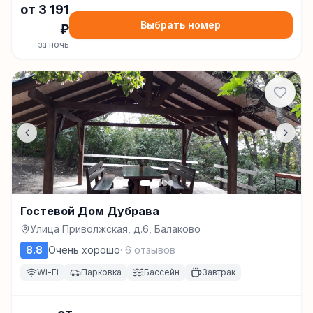
от
3 191
Выбрать номер
₽
за ночь
Гостевой Дом Дубрава
Улица Приволжская, д.6, Балаково
8.8
Очень хорошо
·
6
отзывов
Wi-Fi
Парковка
Бассейн
Завтрак