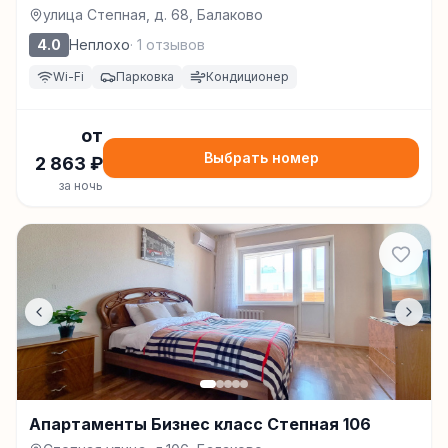
улица Степная, д. 68, Балаково
4.0
Неплохо
·
1
отзывов
Wi-Fi
Парковка
Кондиционер
от
Выбрать номер
2 863
₽
за ночь
Апартаменты Бизнес класс Степная 106