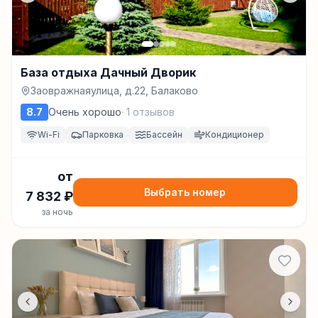
База отдыха Дачный Дворик
Заовражнаяулица, д.22, Балаково
8.7
Очень хорошо
·
1
отзывов
Wi-Fi
Парковка
Бассейн
Кондиционер
от
Выбрать номер
7 832
₽
за ночь