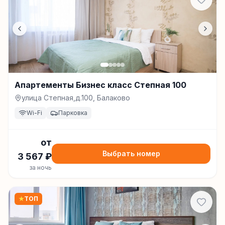
Апартементы Бизнес класс Степная 100
улица Степная,д.100, Балаково
Wi-Fi
Парковка
от
Выбрать номер
3 567
₽
за ночь
★
ТОП