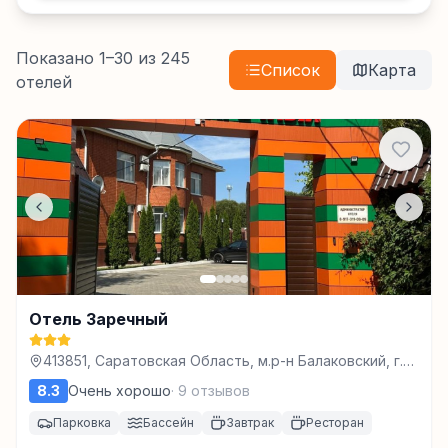
Показано
1
–
30
из
245
Список
Карта
отелей
Отель Заречный
413851, Саратовская Область, м.р-н Балаковский, г.п.
город Балаково, г Балаково, ул Заречная, з/у 1/9,
8.3
Очень хорошо
·
9
отзывов
Балаково
Парковка
Бассейн
Завтрак
Ресторан