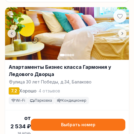
Апартаменты Бизнес класса Гармония у
Ледового Дворца
улица 30 лет Победы, д.34, Балаково
7.2
Хорошо
·
4
отзывов
Wi-Fi
Парковка
Кондиционер
от
Выбрать номер
2 534
₽
за ночь