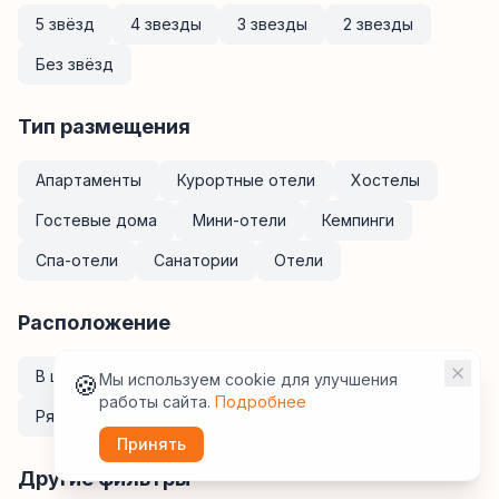
5 звёзд
4 звезды
3 звезды
2 звезды
Без звёзд
Тип размещения
Апартаменты
Курортные отели
Хостелы
Гостевые дома
Мини-отели
Кемпинги
Спа-отели
Санатории
Отели
Расположение
В центре
У метро
Рядом с ж/д вокзалом
🍪
Мы используем cookie для улучшения
работы сайта.
Подробнее
Рядом с аэропортом
Принять
Другие фильтры