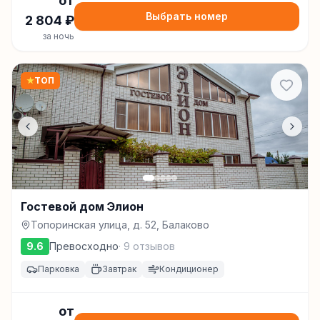
от
Выбрать номер
2 804
₽
за ночь
★
ТОП
Гостевой дом Элион
Топоринская улица, д. 52, Балаково
9.6
Превосходно
·
9
отзывов
Парковка
Завтрак
Кондиционер
от