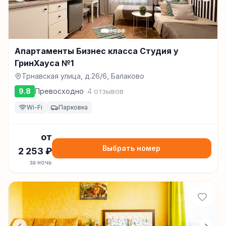
Апартаменты Бизнес класса Студия у
ГринХауса №1
Трнавская улица, д.26/6, Балаково
9.8
Превосходно
·
4
отзывов
Wi-Fi
Парковка
от
Выбрать номер
2 253
₽
за ночь