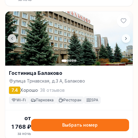
Гостиница Балаково
улица Трнавская, д.3 А, Балаково
7.4
Хорошо
·
38
отзывов
Wi-Fi
Парковка
Ресторан
SPA
от
Выбрать номер
1 768
₽
за ночь