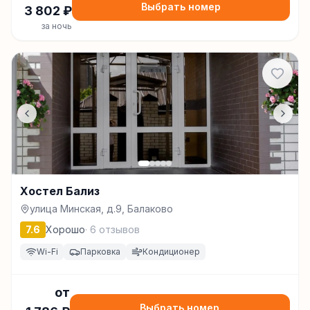
Выбрать номер
3 802
₽
за ночь
Хостел Бализ
улица Минская, д.9, Балаково
7.6
Хорошо
·
6
отзывов
Wi-Fi
Парковка
Кондиционер
от
Выбрать номер