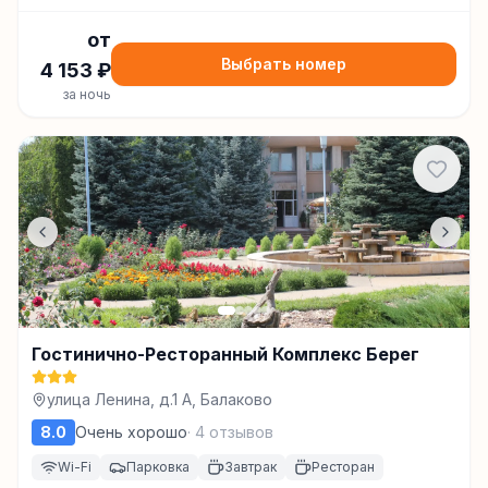
от
Выбрать номер
4 153
₽
за ночь
Гостинично-Ресторанный Комплекс Берег
улица Ленина, д.1 А, Балаково
8.0
Очень хорошо
·
4
отзывов
Wi-Fi
Парковка
Завтрак
Ресторан