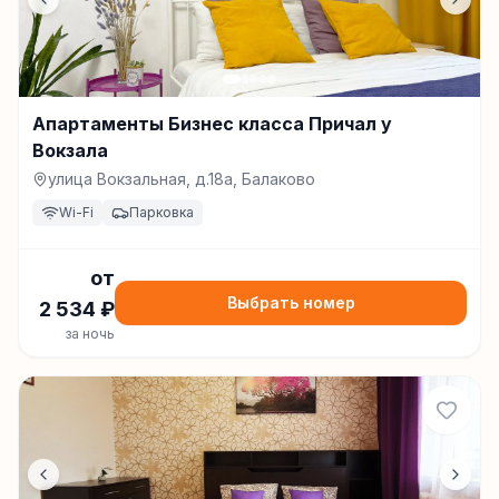
Апартаменты Бизнес класса Причал у
Вокзала
улица Вокзальная, д.18а, Балаково
Wi-Fi
Парковка
от
Выбрать номер
2 534
₽
за ночь