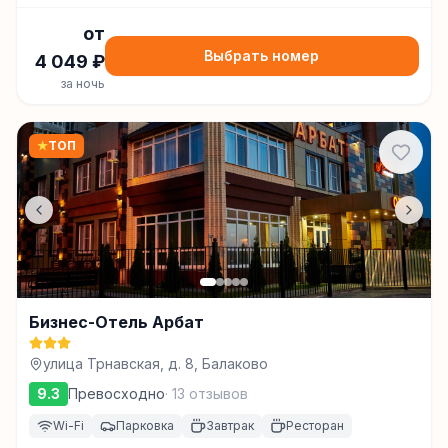
от
Выбрать номер
4 049
₽
за ночь
★
ТОП
Бизнес-Отель Арбат
улица Трнавская, д. 8, Балаково
9.3
Превосходно
·
13
отзывов
Wi-Fi
Парковка
Завтрак
Ресторан