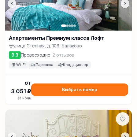
Апартаменты Премиум класса Лофт
улица Степная, д. 106, Балаково
9.3
Превосходно
·
2
отзывов
Wi-Fi
Парковка
Кондиционер
от
Выбрать номер
3 051
₽
за ночь