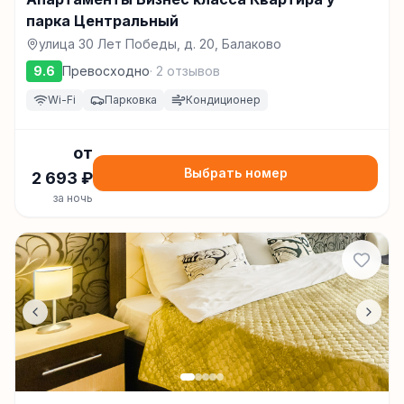
парка Центральный
улица 30 Лет Победы, д. 20, Балаково
9.6
Превосходно
·
2
отзывов
Wi-Fi
Парковка
Кондиционер
от
Выбрать номер
2 693
₽
за ночь