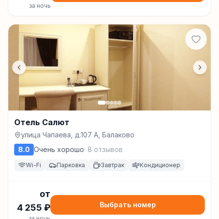
за ночь
Отель Салют
улица Чапаева, д.107 А, Балаково
8.0
Очень хорошо
·
8
отзывов
Wi-Fi
Парковка
Завтрак
Кондиционер
от
Выбрать номер
4 255
₽
за ночь