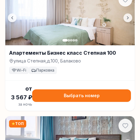
Апартементы Бизнес класс Степная 100
улица Степная,д.100, Балаково
Wi-Fi
Парковка
от
Выбрать номер
3 567
₽
за ночь
★
ТОП