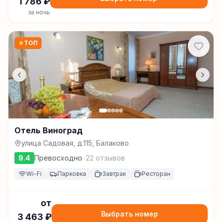
1 786
₽
за ночь
★
ТОП
Отель Виноград
улица Садовая, д.115, Балаково
9.4
Превосходно
·
22
отзывов
Wi-Fi
Парковка
Завтрак
Ресторан
от
Выбрать номер
3 463
₽