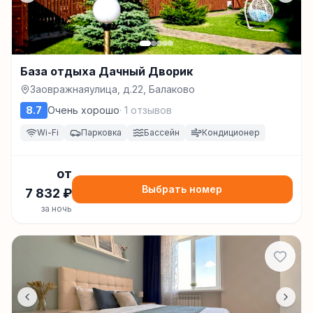
База отдыха Дачный Дворик
Заовражнаяулица, д.22, Балаково
8.7
Очень хорошо
·
1
отзывов
Wi-Fi
Парковка
Бассейн
Кондиционер
от
Выбрать номер
7 832
₽
за ночь