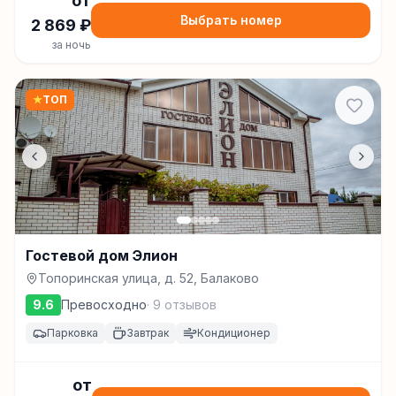
от
Выбрать номер
2 869
₽
за ночь
★
ТОП
Гостевой дом Элион
Топоринская улица, д. 52, Балаково
9.6
Превосходно
·
9
отзывов
Парковка
Завтрак
Кондиционер
от