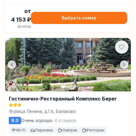
от
Выбрать номер
4 153
₽
за ночь
Гостинично-Ресторанный Комплекс Берег
улица Ленина, д.1 А, Балаково
8.0
Очень хорошо
·
4
отзывов
Wi-Fi
Парковка
Завтрак
Ресторан