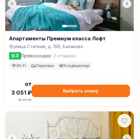
Апартаменты Премиум класса Лофт
улица Степная, д. 106, Балаково
9.3
Превосходно
·
2
отзывов
Wi-Fi
Парковка
Кондиционер
от
Выбрать номер
3 051
₽
за ночь