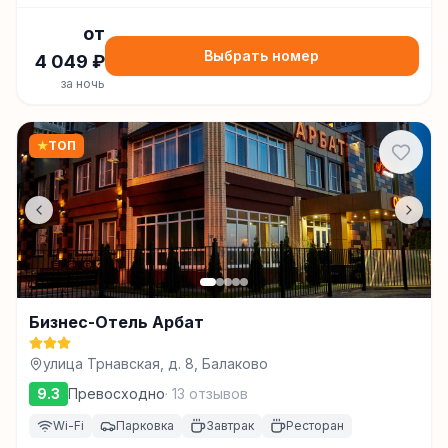
от
Выбрать номер
4 049
₽
за ночь
★
ТОП
Бизнес-Отель Арбат
улица Трнавская, д. 8, Балаково
9.3
Превосходно
·
13
отзывов
Wi-Fi
Парковка
Завтрак
Ресторан