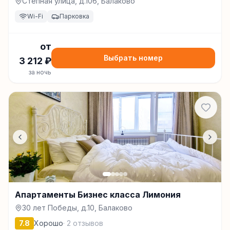
Степная улица, д.106, Балаково
Wi-Fi
Парковка
от
Выбрать номер
3 212
₽
за ночь
Апартаменты Бизнес класса Лимония
30 лет Победы, д.10, Балаково
7.8
Хорошо
·
2
отзывов