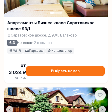
Апартаменты Бизнес класс Саратовское
шоссе 93/1
Саратовское шоссе, д.93/1, Балаково
6.3
Неплохо
·
2
отзывов
Wi-Fi
Парковка
Кондиционер
от
Выбрать номер
3 024
₽
за ночь