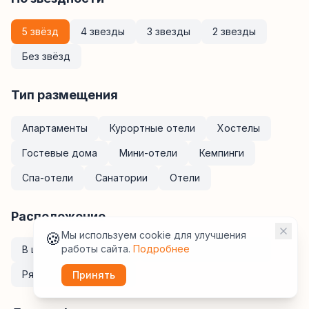
5 звёзд
4 звезды
3 звезды
2 звезды
Без звёзд
Тип размещения
Апартаменты
Курортные отели
Хостелы
Гостевые дома
Мини-отели
Кемпинги
Спа-отели
Санатории
Отели
Расположение
🍪
Мы используем cookie для улучшения
работы сайта.
Подробнее
В центре
У метро
Рядом с ж/д вокзалом
Рядом с аэропортом
Принять