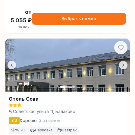
от
Выбрать номер
5 055
₽
за ночь
Отель Сова
Советская улица 11, Балаково
7.2
Хорошо
·
3
отзывов
Wi-Fi
Парковка
Завтрак