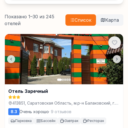
Показано
1
–
30
из
245
Список
Карта
отелей
Отель Заречный
413851, Саратовская Область, м.р-н Балаковский, г.п.
город Балаково, г Балаково, ул Заречная, з/у 1/9,
8.3
Очень хорошо
·
9
отзывов
Балаково
Парковка
Бассейн
Завтрак
Ресторан