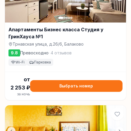
Апартаменты Бизнес класса Студия у
ГринХауса №1
Трнавская улица, д.26/6, Балаково
9.8
Превосходно
·
4
отзывов
Wi-Fi
Парковка
от
Выбрать номер
2 253
₽
за ночь