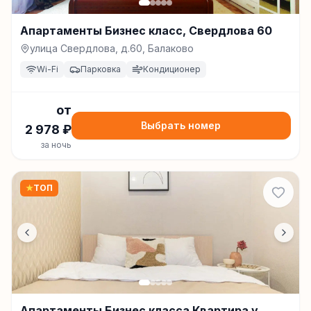
Апартаменты Бизнес класс, Свердлова 60
улица Свердлова, д.60, Балаково
Wi-Fi
Парковка
Кондиционер
от
Выбрать номер
2 978
₽
за ночь
★
ТОП
Апартаменты Бизнес класса Квартира у