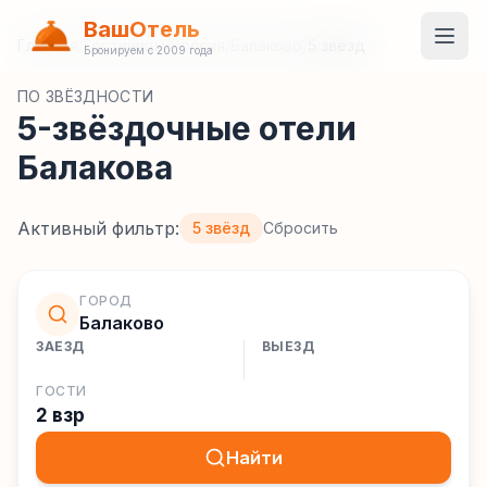
ВашОтель
Главная
/
Гостиницы
/
Россия
/
Балаково
/
5 звёзд
Бронируем с 2009 года
ПО ЗВЁЗДНОСТИ
5-звёздочные отели
Балакова
Активный фильтр:
5 звёзд
Сбросить
ГОРОД
Балаково
ЗАЕЗД
ВЫЕЗД
ГОСТИ
2 взр
Найти