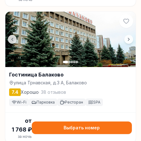
Гостиница Балаково
улица Трнавская, д.3 А, Балаково
7.4
Хорошо
·
38
отзывов
Wi-Fi
Парковка
Ресторан
SPA
от
Выбрать номер
1 768
₽
за ночь