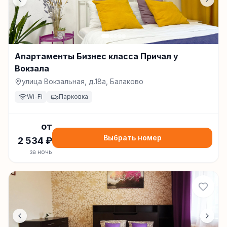
Апартаменты Бизнес класса Причал у
Вокзала
улица Вокзальная, д.18а, Балаково
Wi-Fi
Парковка
от
Выбрать номер
2 534
₽
за ночь