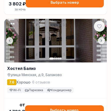
Выбрать номер
3 802
₽
за ночь
Хостел Бализ
улица Минская, д.9, Балаково
7.6
Хорошо
·
6
отзывов
Wi-Fi
Парковка
Кондиционер
от
Выбрать номер