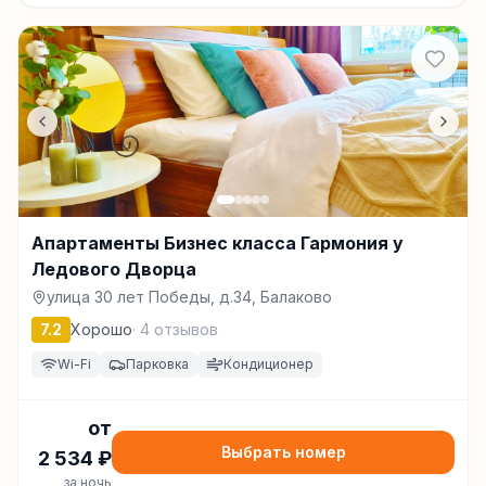
Апартаменты Бизнес класса Гармония у
Ледового Дворца
улица 30 лет Победы, д.34, Балаково
7.2
Хорошо
·
4
отзывов
Wi-Fi
Парковка
Кондиционер
от
Выбрать номер
2 534
₽
за ночь