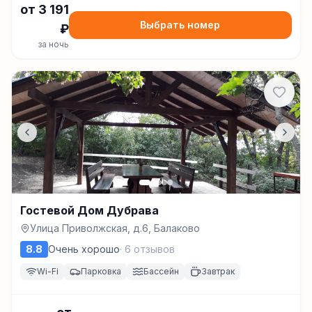
от
3 191
Выбрать номер
₽
за ночь
Гостевой Дом Дубрава
Улица Приволжская, д.6, Балаково
8.8
Очень хорошо
·
6
отзывов
Wi-Fi
Парковка
Бассейн
Завтрак