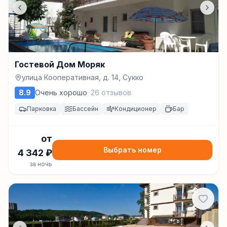
Гостевой Дом Моряк
улица Кооперативная, д. 14, Сукко
8.9
Очень хорошо
·
26
отзывов
Парковка
Бассейн
Кондиционер
Бар
от
Выбрать номер
4 342
₽
за ночь