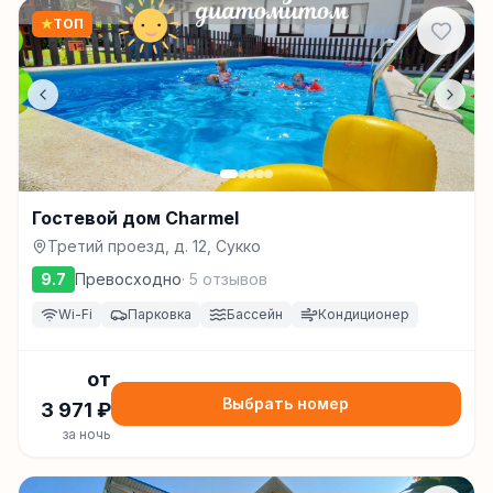
★
ТОП
Гостевой дом Charmel
Третий проезд, д. 12, Сукко
9.7
Превосходно
·
5
отзывов
Wi-Fi
Парковка
Бассейн
Кондиционер
от
Выбрать номер
3 971
₽
за ночь