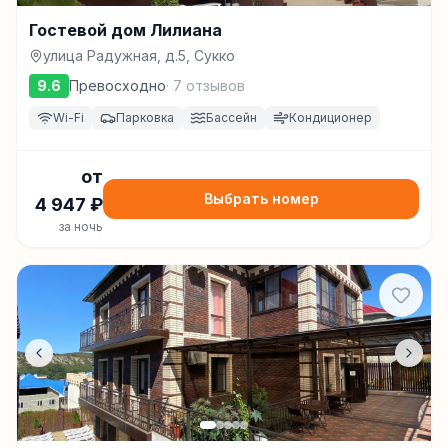
Гостевой дом Лилиана
улица Радужная, д.5, Сукко
9.6
Превосходно
·
7
отзывов
Wi-Fi
Парковка
Бассейн
Кондиционер
от
Выбрать номер
4 947
₽
за ночь