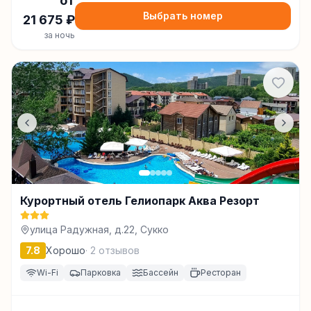
от
Выбрать номер
21 675
₽
за ночь
Курортный отель Гелиопарк Аква Резорт
улица Радужная, д.22, Сукко
7.8
Хорошо
·
2
отзывов
Wi-Fi
Парковка
Бассейн
Ресторан