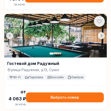
за ночь
Гостевой дом Радужный
улица Радужная, д.13, Сукко
Wi-Fi
Парковка
Бассейн
Завтрак
от
Выбрать номер
4 063
₽
за ночь