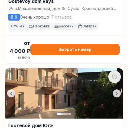
Gostevoy dom Rays
пр.Можжевеловый, дом 15, Сукко, Краснодарский
край, 353408, Сукко
8.9
Очень хорошо
·
7
отзывов
Wi-Fi
Парковка
Бассейн
Завтрак
от
Выбрать номер
4 000
₽
за ночь
Гостевой дом Юг»