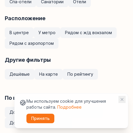
Спа-отели
Санатории
Отели
Расположение
В центре
У метро
Рядом с ж/д вокзалом
Рядом с аэропортом
Другие фильтры
Дешёвые
На карте
По рейтингу
По цене за ночь
🍪
Мы используем cookie для улучшения
работы сайта.
Подробнее
До
2 000
₽
До
3 000
₽
До
5 000
₽
Принять
До
7 000
₽
До
10 000
₽