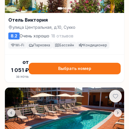
Отель Виктория
улица Центральная, д.10, Сукко
8.2
Очень хорошо
·
18
отзывов
Wi-Fi
Парковка
Бассейн
Кондиционер
от
Выбрать номер
1 051
₽
за ночь