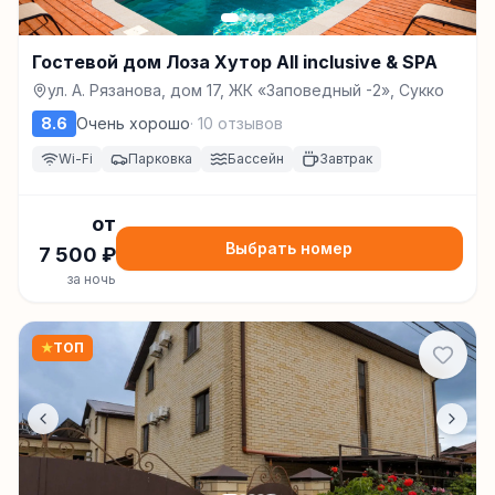
Гостевой дом Лоза Хутор All inclusive & SPA
ул. А. Рязанова, дом 17, ЖК «Заповедный -2», Сукко
8.6
Очень хорошо
·
10
отзывов
Wi-Fi
Парковка
Бассейн
Завтрак
от
Выбрать номер
7 500
₽
за ночь
★
ТОП