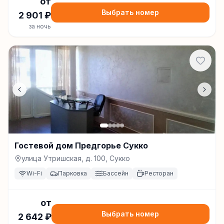
от
Выбрать номер
2 901
₽
за ночь
Гостевой дом Предгорье Сукко
улица Утришская, д. 100, Сукко
Wi-Fi
Парковка
Бассейн
Ресторан
от
Выбрать номер
2 642
₽