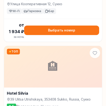
Улица Кооперативная 12, Сукко
Wi-Fi
Парковка
Бар
от
Выбрать номер
1 934
₽
за ночь
★
ТОП
🏨
Hotel Silvia
39 Ulitsa Utrishskaya, 353408 Sukko, Russia, Сукко