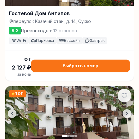
Гостевой Дом Антипов
переулок Казачий стан, д. 14, Сукко
9.3
Превосходно
·
12
отзывов
Wi-Fi
Парковка
Бассейн
Завтрак
от
Выбрать номер
2 127
₽
за ночь
★
ТОП