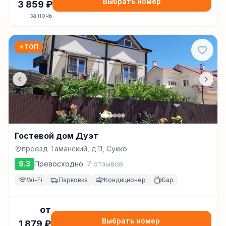
Выбрать номер
3 859
₽
за ночь
★
ТОП
Гостевой дом Дуэт
проезд Таманский, д.11, Сукко
9.3
Превосходно
·
7
отзывов
Wi-Fi
Парковка
Кондиционер
Бар
от
Выбрать номер
1 879
₽