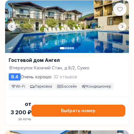
Гостевой дом Ангел
переулок Казачий Стан, д.8/2, Сукко
8.4
Очень хорошо
·
32
отзывов
Wi-Fi
Парковка
Бассейн
Кондиционер
от
Выбрать номер
3 200
₽
за ночь