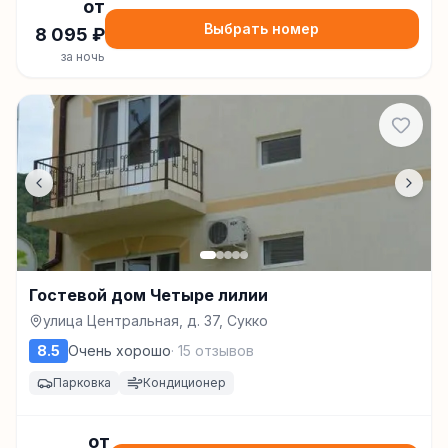
от
Выбрать номер
8 095
₽
за ночь
Гостевой дом Четыре лилии
улица Центральная, д. 37, Сукко
8.5
Очень хорошо
·
15
отзывов
Парковка
Кондиционер
от