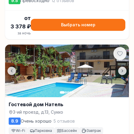
9.5
Превосходно
·
12
отзывов
от
Выбрать номер
3 378
₽
за ночь
Гостевой дом Натель
3-ий проезд, д.13, Сукко
8.9
Очень хорошо
·
5
отзывов
Wi-Fi
Парковка
Бассейн
Завтрак