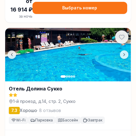
от
Выбрать номер
16 914
₽
за ночь
Отель Долина Сукко
1-й проезд, д.14, стр. 2, Сукко
7.3
Хорошо
·
8
отзывов
Wi-Fi
Парковка
Бассейн
Завтрак