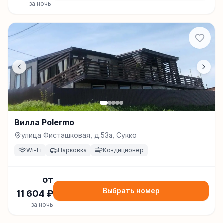
за ночь
Вилла Polermo
улица Фисташковая, д.53а, Сукко
Wi-Fi
Парковка
Кондиционер
от
Выбрать номер
11 604
₽
за ночь