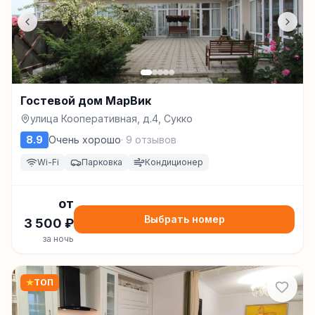
Гостевой дом МарВик
улица Кооперативная, д.4, Сукко
8.9
Очень хорошо
·
9
отзывов
Wi-Fi
Парковка
Кондиционер
от
Выбрать номер
3 500
₽
за ночь
★
ТОП