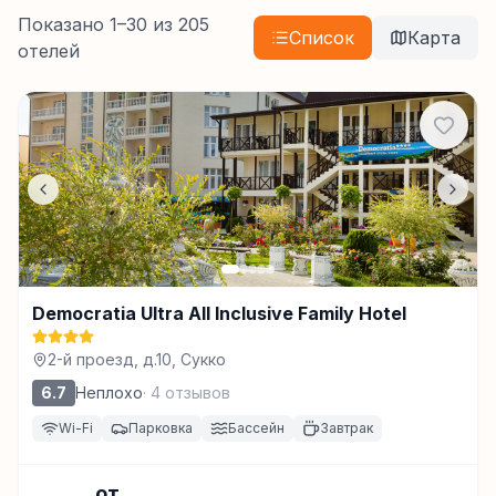
Показано
1
–
30
из
205
Список
Карта
отелей
Democratia Ultra All Inclusive Family Hotel
2-й проезд, д.10, Сукко
6.7
Неплохо
·
4
отзывов
Wi-Fi
Парковка
Бассейн
Завтрак
от