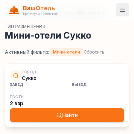
ВашОтель
Главная
/
Гостиницы
/
Россия
/
Сукко
/
Мини-отели
Бронируем с 2009 года
ТИП РАЗМЕЩЕНИЯ
Мини-отели Сукко
Активный фильтр:
Мини-отели
Сбросить
ГОРОД
Сукко
ЗАЕЗД
ВЫЕЗД
ГОСТИ
2 взр
Найти