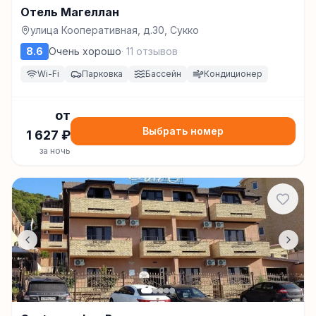
Отель Магеллан
улица Кооперативная, д.30, Сукко
8.6
Очень хорошо
·
11
отзывов
Wi-Fi
Парковка
Бассейн
Кондиционер
от
Выбрать номер
1 627
₽
за ночь