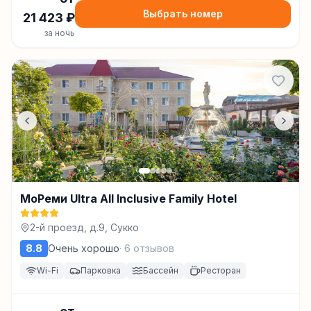
Выбрать номер
21 423
₽
за ночь
МоРеми Ultra All Inclusive Family Hotel
2-й проезд, д.9, Сукко
8.8
Очень хорошо
·
6
отзывов
Wi-Fi
Парковка
Бассейн
Ресторан