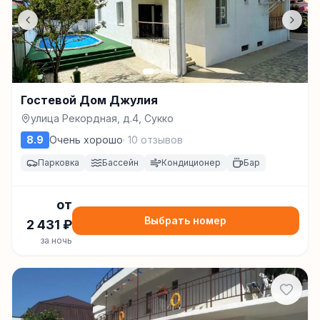
Гостевой Дом Джулия
улица Рекордная, д.4, Сукко
8.9
Очень хорошо
·
10
отзывов
Парковка
Бассейн
Кондиционер
Бар
от
Выбрать номер
2 431
₽
за ночь