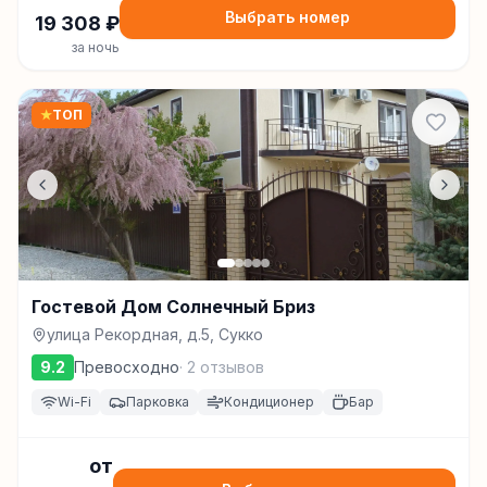
Выбрать номер
19 308
₽
за ночь
★
ТОП
Гостевой Дом Солнечный Бриз
улица Рекордная, д.5, Сукко
9.2
Превосходно
·
2
отзывов
Wi-Fi
Парковка
Кондиционер
Бар
от