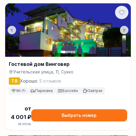
Гостевой дом Винговер
Учительская улица, 11, Сукко
7.8
Хорошо
·
5
отзывов
Wi-Fi
Парковка
Бассейн
Завтрак
от
Выбрать номер
4 001
₽
за ночь