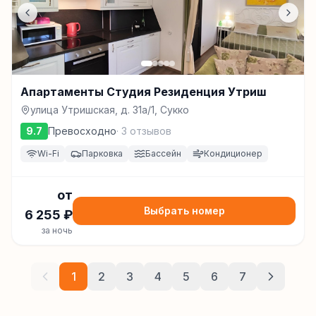
Апартаменты Студия Резиденция Утриш
улица Утришская, д. 31а/1, Сукко
9.7
Превосходно
·
3
отзывов
Wi-Fi
Парковка
Бассейн
Кондиционер
от
Выбрать номер
6 255
₽
за ночь
1
2
3
4
5
6
7