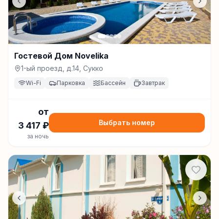
Гостевой Дом Novelika
1-ый проезд, д.14, Сукко
Wi-Fi
Парковка
Бассейн
Завтрак
от
Выбрать номер
3 417
₽
за ночь