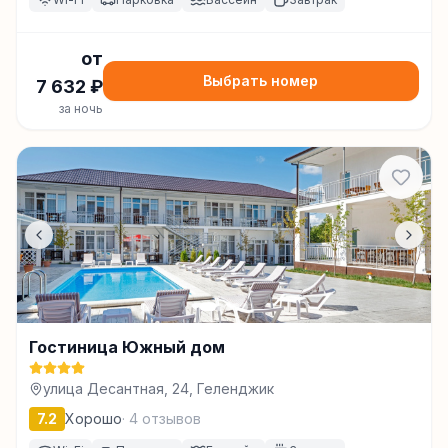
от
Выбрать номер
7 632
₽
за ночь
Гостиница Южный дом
улица Десантная, 24, Геленджик
7.2
Хорошо
·
4
отзывов