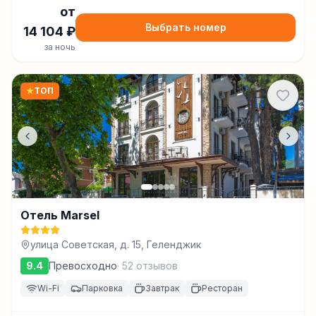
от
Выбрать номер
14 104
₽
за ночь
★
ТОП
Отель Marsel
улица Советская, д. 15, Геленджик
9.4
Превосходно
·
52
отзывов
Wi-Fi
Парковка
Завтрак
Ресторан