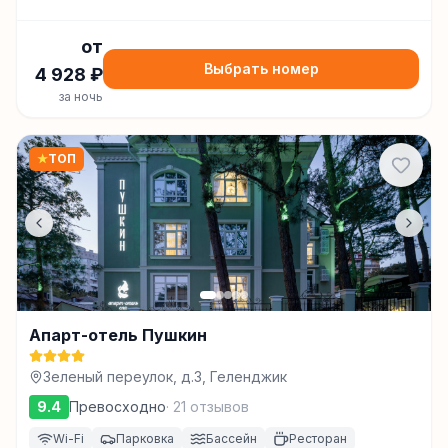
от
Выбрать номер
4 928
₽
за ночь
★
ТОП
Апарт-отель Пушкин
Зеленый переулок, д.3, Геленджик
9.4
Превосходно
·
21
отзывов
Wi-Fi
Парковка
Бассейн
Ресторан