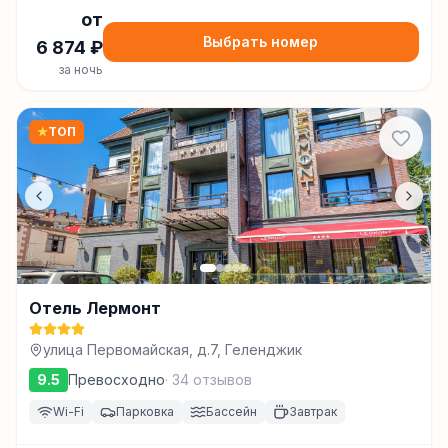
от
Выбрать номер
6 874
₽
за ночь
★
ТОП
Отель Лермонт
улица Первомайская, д.7, Геленджик
9.5
Превосходно
·
34
отзывов
Wi-Fi
Парковка
Бассейн
Завтрак