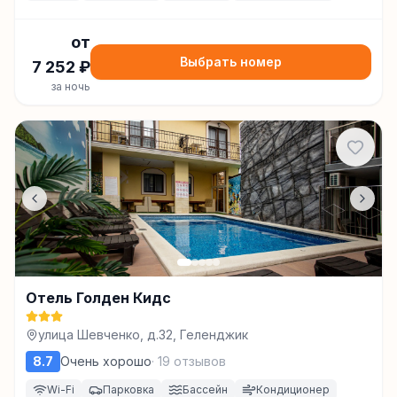
от
Выбрать номер
7 252
₽
за ночь
Отель Голден Кидс
улица Шевченко, д.32, Геленджик
8.7
Очень хорошо
·
19
отзывов
Wi-Fi
Парковка
Бассейн
Кондиционер