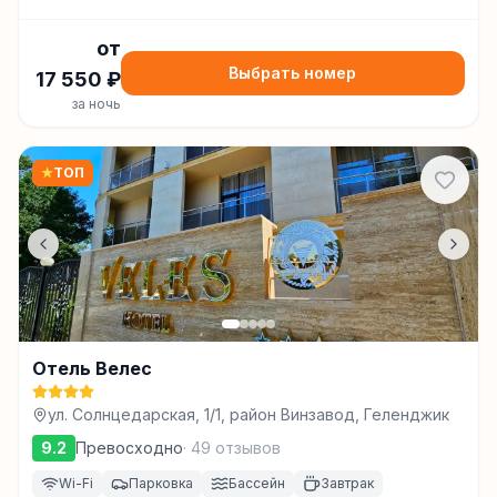
от
Выбрать номер
17 550
₽
за ночь
★
ТОП
Отель Велес
ул. Солнцедарская, 1/1, район Винзавод, Геленджик
9.2
Превосходно
·
49
отзывов
Wi-Fi
Парковка
Бассейн
Завтрак