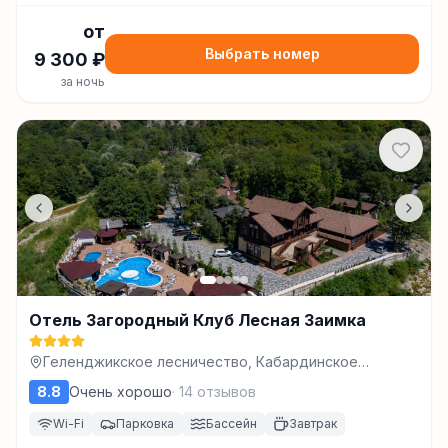
от
Выбрать номер
9 300
₽
за ночь
Отель Загородный Клуб Лесная Заимка
Геленджикское лесничество, Кабардинское
участковое лесничество, квартал 38А,части
8.8
Очень хорошо
·
14
отзывов
выделов 11,12,13,14,15,22,34, Геленджик
Wi-Fi
Парковка
Бассейн
Завтрак