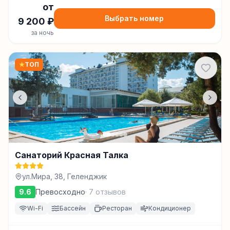
от
Выбрать номер
9 200
₽
за ночь
★
ТОП
Санаторий Красная Талка
ул.Мира, 38, Геленджик
9.6
Превосходно
·
7
отзывов
Wi-Fi
Бассейн
Ресторан
Кондиционер