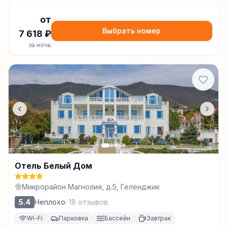
от
Выбрать номер
7 618
₽
за ночь
Отель Белый Дом
Микрорайон Магнолия, д.5, Геленджик
5.4
Неплохо
·
18
отзывов
Wi-Fi
Парковка
Бассейн
Завтрак