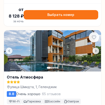
от
Выбрать номер
8 128
₽
за ночь
Отель Атмосфера
улица Шмидта, 1, Геленджик
8.8
Очень хорошо
·
65
отзывов
Wi-Fi
Парковка
Бассейн
Завтрак