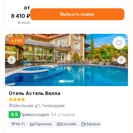
от
Выбрать номер
8 410
₽
за ночь
★
ТОП
Отель Астель Вилла
Школьная д.1, Геленджик
9.5
Превосходно
·
64
отзывов
Wi-Fi
Парковка
Бассейн
Завтрак