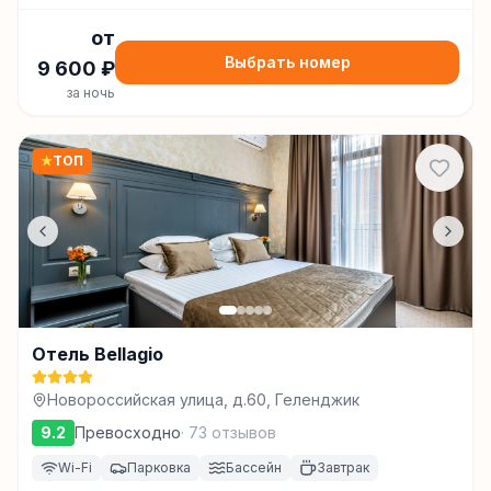
от
Выбрать номер
9 600
₽
за ночь
★
ТОП
Отель Bellagio
Новороссийская улица, д.60, Геленджик
9.2
Превосходно
·
73
отзывов
Wi-Fi
Парковка
Бассейн
Завтрак