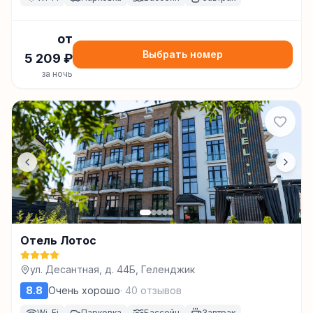
от
Выбрать номер
5 209
₽
за ночь
Отель Лотос
ул. Десантная, д. 44Б, Геленджик
8.8
Очень хорошо
·
40
отзывов
Wi-Fi
Парковка
Бассейн
Завтрак