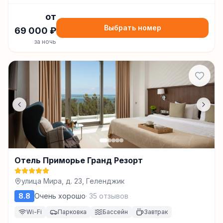
от
Выбрать номер
69 000
₽
за ночь
Отель Приморье Гранд Резорт
улица Мира, д. 23, Геленджик
8.8
Очень хорошо
·
35
отзывов
Wi-Fi
Парковка
Бассейн
Завтрак