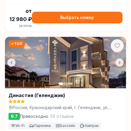
от
Выбрать номер
12 980
₽
за ночь
★
ТОП
Династия (Геленджик)
Россия, Краснодарский край, г. Геленджик, ул.
Красивая, 29, Геленджик, Геленджик
9.7
Превосходно
·
56
отзывов
Wi-Fi
Парковка
Бассейн
Завтрак