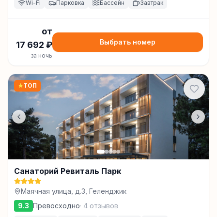
Wi-Fi
Парковка
Бассейн
Завтрак
от
Выбрать номер
17 692
₽
за ночь
★
ТОП
Санаторий Ревиталь Парк
Маячная улица, д.3, Геленджик
9.3
Превосходно
·
4
отзывов