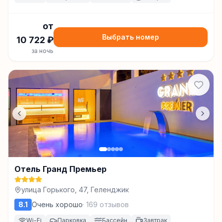
от
Выбрать номер
10 722
₽
за ночь
Отель Гранд Премьер
улица Горького, 47, Геленджик
8.1
Очень хорошо
·
169
отзывов
Wi-Fi
Парковка
Бассейн
Завтрак