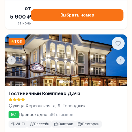
от
Выбрать номер
5 900
₽
за ночь
★
ТОП
Гостиничный Комплекс Дача
улица Херсонская, д. 9, Геленджик
9.1
Превосходно
·
46
отзывов
Wi-Fi
Бассейн
Завтрак
Ресторан