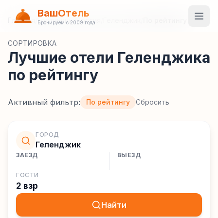
ВашОтель
Главная
/
Гостиницы
/
Россия
/
Геленджик
/
По рейтингу
Бронируем с 2009 года
СОРТИРОВКА
Лучшие отели Геленджика
по рейтингу
Активный фильтр:
По рейтингу
Сбросить
ГОРОД
Геленджик
ЗАЕЗД
ВЫЕЗД
ГОСТИ
2 взр
Найти