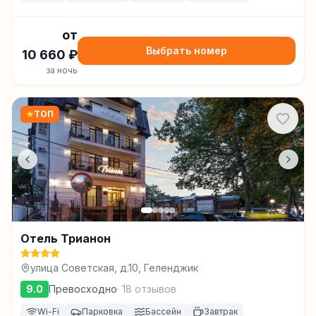
от
Выбрать номер
10 660
₽
за ночь
★
ТОП
Отель Трианон
улица Советская, д.10, Геленджик
9.0
Превосходно
·
18
отзывов
Wi-Fi
Парковка
Бассейн
Завтрак