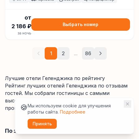
от
Выбрать номер
2 186
₽
за ночь
1
2
...
86
Лучшие отели Геленджика по рейтингу
Рейтинг лучших отелей
Геленджика
по отзывам
гостей. Мы собрали гостиницы с самыми
высокими оценками, чтобы вы могли выбрать
🍪
Мы используем cookie для улучшения
проверенный вариант.
работы сайта.
Подробнее
Принять
По звёздности