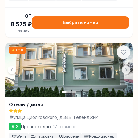
от
Выбрать номер
8 575
₽
за ночь
★
ТОП
Отель Диона
улица Циолковского, д.34Б, Геленджик
9.2
Превосходно
·
17
отзывов
Wi-Fi
Парковка
Бассейн
Кондиционер