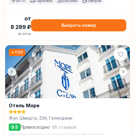
Wi-Fi
Парковка
Бассейн
Завтрак
от
Выбрать номер
8 289
₽
за ночь
★
ТОП
Отель Море
ул. Шмидта, 23А, Геленджик
9.5
Превосходно
·
68
отзывов