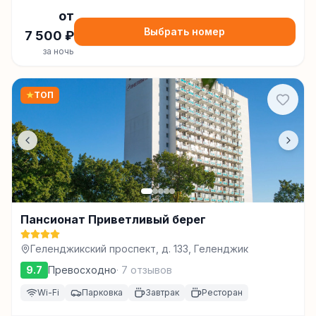
от
Выбрать номер
7 500
₽
за ночь
★
ТОП
Пансионат Приветливый берег
Геленджикский проспект, д. 133, Геленджик
9.7
Превосходно
·
7
отзывов
Wi-Fi
Парковка
Завтрак
Ресторан