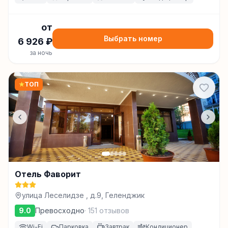
от
Выбрать номер
6 926
₽
за ночь
★
ТОП
Отель Фаворит
улица Леселидзе , д.9, Геленджик
9.0
Превосходно
·
151
отзывов
Wi-Fi
Парковка
Завтрак
Кондиционер