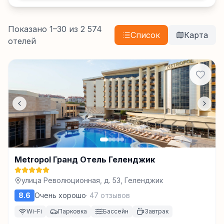
Показано
1
–
30
из
2 574
Список
Карта
отелей
Metropol Гранд Отель Геленджик
улица Революционная, д. 53, Геленджик
8.6
Очень хорошо
·
47
отзывов
Wi-Fi
Парковка
Бассейн
Завтрак