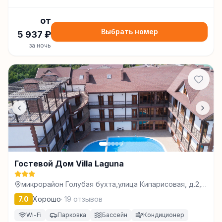
от
Выбрать номер
5 937
₽
за ночь
Гостевой Дом Villa Laguna
микрорайон Голубая бухта,улица Кипарисовая, д.2,
Геленджик
7.0
Хорошо
·
19
отзывов
Wi-Fi
Парковка
Бассейн
Кондиционер