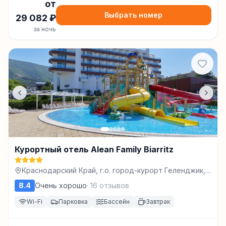
от
Выбрать номер
29 082
₽
за ночь
Курортный отель Alean Family Biarritz
Краснодарский Край, г.о. город-курорт Геленджик, г
Геленджик, ул Маячная, д. 9, к. 3, Геленджик
8.4
Очень хорошо
·
16
отзывов
Wi-Fi
Парковка
Бассейн
Завтрак