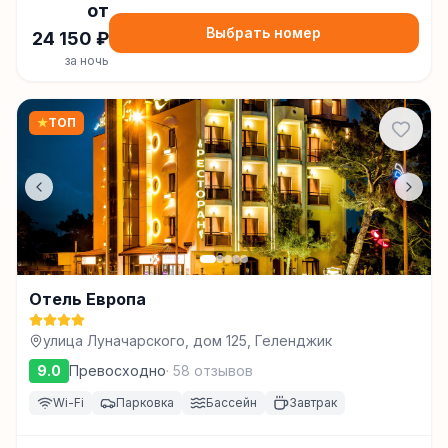
от
Выбрать номер
24 150
₽
за ночь
★
ТОП
Отель Европа
улица Луначарского, дом 125, Геленджик
9.0
Превосходно
·
58
отзывов
Wi-Fi
Парковка
Бассейн
Завтрак