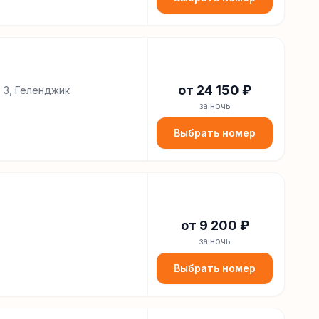
от
24 150
₽
. 3, Геленджик
за ночь
Выбрать номер
от
9 200
₽
за ночь
Выбрать номер