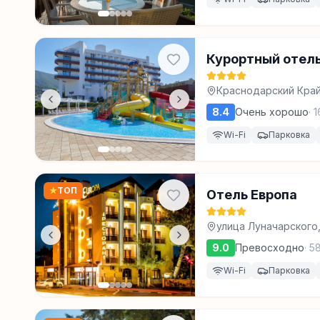
Курортный отель 
Краснодарский Край,
8.4
Очень хорошо
·
1
Wi-Fi
Парковка
★
ТОП
Отель Европа
улица Луначарского,
9.0
Превосходно
·
5
Wi-Fi
Парковка