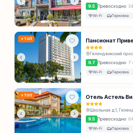
9.5
Превосходно
·
3
Wi-Fi
Парковка
★
ТОП
Пансионат Приве
Геленджикский просп
9.7
Превосходно
·
7
Wi-Fi
Парковка
★
ТОП
Отель Астель В
Школьная д.1, Гелен
9.5
Превосходно
·
6
Wi-Fi
Парковка