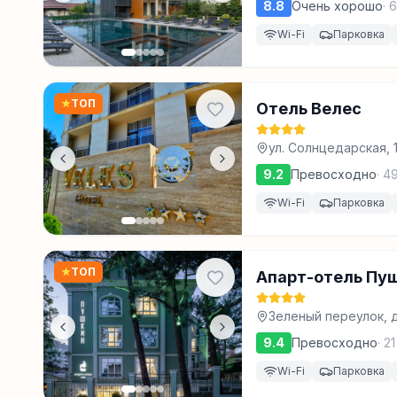
8.8
Очень хорошо
·
6
Wi-Fi
Парковка
★
ТОП
Отель Велес
ул. Солнцедарская, 
9.2
Превосходно
·
4
Wi-Fi
Парковка
★
ТОП
Апарт-отель Пу
Зеленый переулок, д
9.4
Превосходно
·
21
Wi-Fi
Парковка