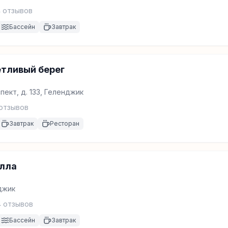
4
отзывов
Бассейн
Завтрак
тливый берег
ект, д. 133, Геленджик
отзывов
Завтрак
Ресторан
илла
джик
4
отзывов
Бассейн
Завтрак