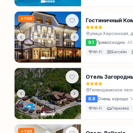
★
ТОП
Гостиничный Ко
улица Херсонская, д
9.1
Превосходно
·
46
Wi-Fi
Бассейн
Отель Загородн
Геленджикское лесн
11,12,13,14,15,22,34, 
8.8
Очень хорошо
·
1
Wi-Fi
Парковка
★
ТОП