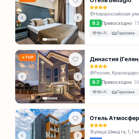
Отель Bellagio
Новороссийская ули
9.2
Превосходно
·
7
Wi-Fi
Парковка
★
ТОП
Династия (Геле
Россия, Краснодарск
9.7
Превосходно
·
5
Wi-Fi
Парковка
Отель Атмосфер
улица Шмидта, 1, Г