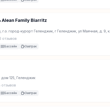
Alean Family Biarritz
 г.о. город-курорт Геленджик, г Геленджик, ул Маячная, д. 9, к
6
отзывов
Бассейн
Завтрак
 дом 125, Геленджик
8
отзывов
Бассейн
Завтрак