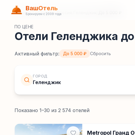
ВашОтель
Главная
/
Гостиницы
/
Россия
/
Геленджик
/
До 5 000 ₽
Бронируем с 2009 года
ПО ЦЕНЕ
Отели Геленджика до
Активный фильтр:
До 5 000 ₽
Сбросить
ГОРОД
Геленджик
Показано
1
–
30
из
2 574
отелей
Metropol Гранд 