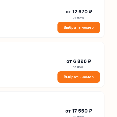
от
12 670
₽
за ночь
Выбрать номер
от
6 896
₽
за ночь
Выбрать номер
от
17 550
₽
за ночь