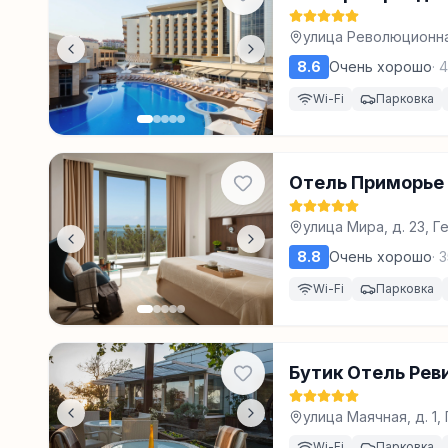
улица Революционна
8.6
Очень хорошо
·
4
Wi-Fi
Парковка
Отель Приморье 
улица Мира, д. 23, 
8.8
Очень хорошо
·
3
Wi-Fi
Парковка
Бутик Отель Рев
улица Маячная, д. 1
Wi-Fi
Парковка