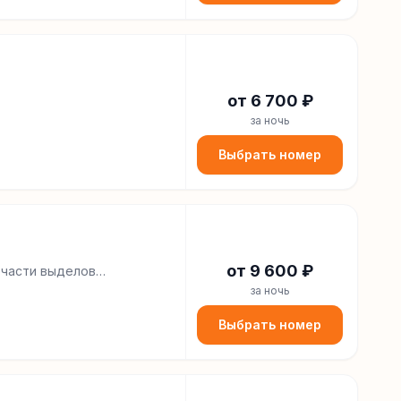
от
6 700
₽
за ночь
Выбрать номер
от
9 600
₽
,части выделов
за ночь
Выбрать номер