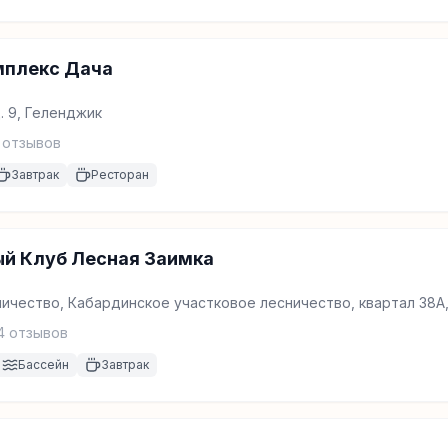
мплекс Дача
. 9, Геленджик
отзывов
Завтрак
Ресторан
ый Клуб Лесная Заимка
ичество, Кабардинское участковое лесничество, квартал 38А
Геленджик
4
отзывов
Бассейн
Завтрак