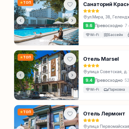
★
ТОП
Санаторий Крас
ул.Мира, 38, Геленд
9.6
Превосходно
·
7
Wi-Fi
Бассейн
★
ТОП
Отель Marsel
улица Советская, д.
9.4
Превосходно
·
5
Wi-Fi
Парковка
★
ТОП
Отель Лермонт
улица Первомайская,