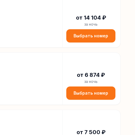
от
14 104
₽
за ночь
Выбрать номер
от
6 874
₽
за ночь
Выбрать номер
от
7 500
₽