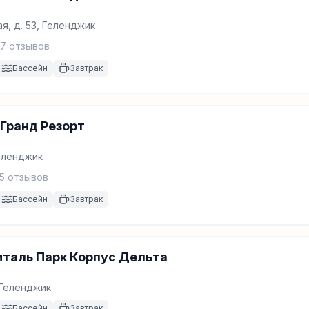
я, д. 53, Геленджик
7
отзывов
Бассейн
Завтрак
Гранд Резорт
Геленджик
5
отзывов
Бассейн
Завтрак
италь Парк Корпус Дельта
, Геленджик
Бассейн
Завтрак