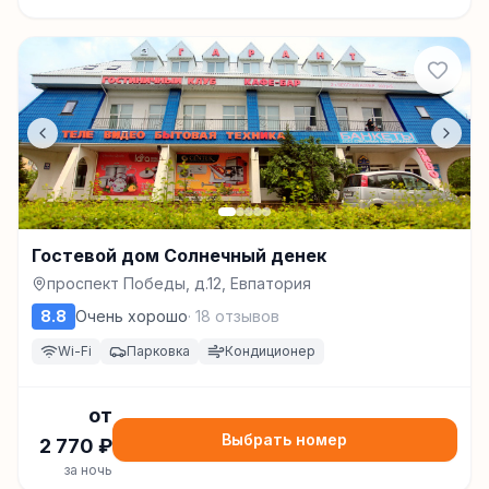
Гостевой дом Солнечный денек
проспект Победы, д.12, Евпатория
8.8
Очень хорошо
·
18
отзывов
Wi-Fi
Парковка
Кондиционер
от
Выбрать номер
2 770
₽
за ночь