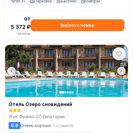
Wi-Fi
Парковка
Бассейн
Завтрак
от
Выбрать номер
5 372
₽
за ночь
Отель Озеро сновидений
ул. Франко 27, Евпатория
8.8
Очень хорошо
·
1
отзывов