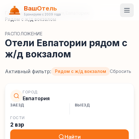
ВашОтель
Главная
/
Гостиницы
/
Россия
/
Евпатория
/
Бронируем с 2009 года
Рядом с ж/д вокзалом
РАСПОЛОЖЕНИЕ
Отели Евпатории рядом с
ж/д вокзалом
Активный фильтр:
Рядом с ж/д вокзалом
Сбросить
ГОРОД
Евпатория
ЗАЕЗД
ВЫЕЗД
ГОСТИ
2 взр
Найти