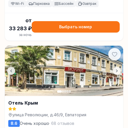
Wi-Fi
Парковка
Бассейн
Завтрак
от
Выбрать номер
33 283
₽
за ночь
Отель Крым
улица Революции, д.46/9, Евпатория
8.6
Очень хорошо
·
68
отзывов