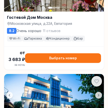
Гостевой Дом Москва
Московская улица, д.22А, Евпатория
8.2
Очень хорошо
·
11
отзывов
Wi-Fi
Парковка
Кондиционер
Бар
от
Выбрать номер
3 683
₽
за ночь