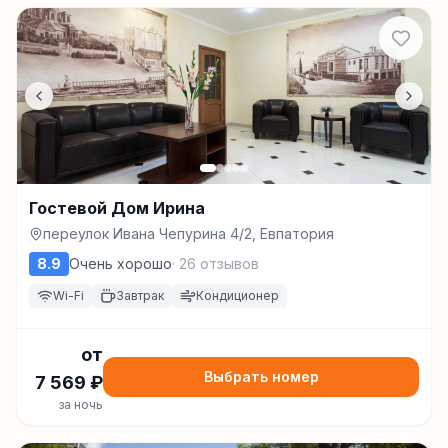
Гостевой Дом Ирина
переулок Ивана Чепурина 4/2, Евпатория
8.9
Очень хорошо
·
26
отзывов
Wi-Fi
Завтрак
Кондиционер
от
Выбрать номер
7 569
₽
за ночь