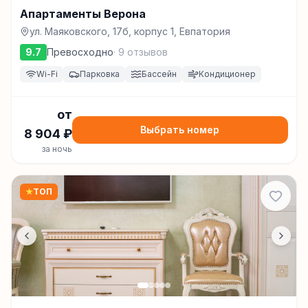
Апартаменты Верона
ул. Маяковского, 17б, корпус 1, Евпатория
9.7
Превосходно
·
9
отзывов
Wi-Fi
Парковка
Бассейн
Кондиционер
от
Выбрать номер
8 904
₽
за ночь
★
ТОП