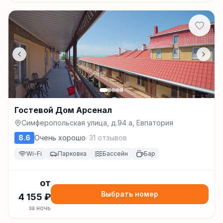
Гостевой Дом Арсенал
Симферопольская улица, д.94 а, Евпатория
8.6
Очень хорошо
·
31
отзывов
Wi-Fi
Парковка
Бассейн
Бар
от
Выбрать номер
4 155
₽
за ночь