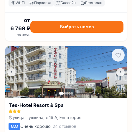
Wi-Fi
Парковка
Бассейн
Ресторан
от
Выбрать номер
6 769
₽
за ночь
Tes-Hotel Resort & Spa
улица Пушкина, д.16 А, Евпатория
8.8
Очень хорошо
·
24
отзывов