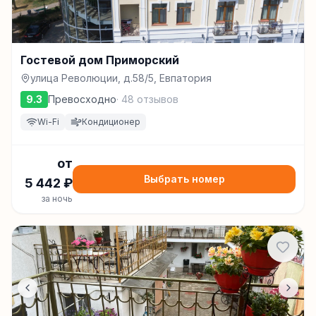
Гостевой дом Приморский
улица Революции, д.58/5, Евпатория
9.3
Превосходно
·
48
отзывов
Wi-Fi
Кондиционер
от
Выбрать номер
5 442
₽
за ночь