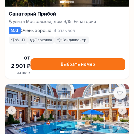
Санаторий Прибой
улица Московская, дом 9/15, Евпатория
8.0
Очень хорошо
·
4
отзывов
Wi-Fi
Парковка
Кондиционер
от
Выбрать номер
2 901
₽
за ночь