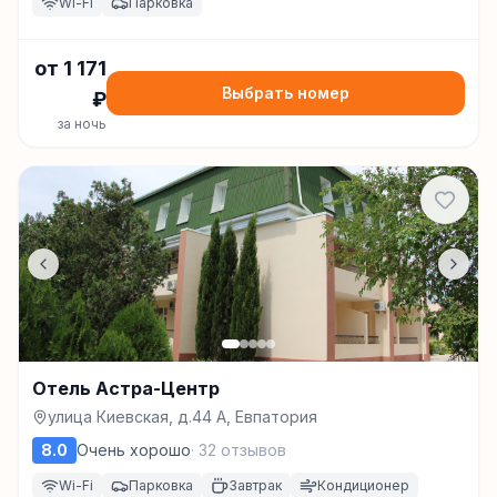
Wi-Fi
Парковка
от
1 171
Выбрать номер
₽
за ночь
Отель Астра-Центр
улица Киевская, д.44 А, Евпатория
8.0
Очень хорошо
·
32
отзывов
Wi-Fi
Парковка
Завтрак
Кондиционер