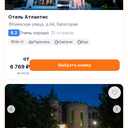
Отель Атлантис
Киевская улица, д.44, Евпатория
8.2
Очень хорошо
·
25
отзывов
Wi-Fi
Парковка
Завтрак
Бар
от
Выбрать номер
6 769
₽
за ночь