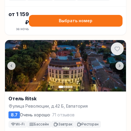
от
1 159
Выбрать номер
₽
за ночь
Отель Ritsk
улица Революции, д.42 Б, Евпатория
8.7
Очень хорошо
·
71
отзывов
Wi-Fi
Бассейн
Завтрак
Ресторан