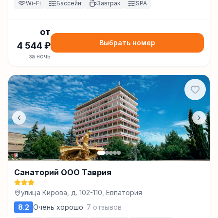
Wi-Fi
Бассейн
Завтрак
SPA
от
Выбрать номер
4 544
₽
за ночь
Санаторий ООО Таврия
улица Кирова, д. 102-110, Евпатория
8.2
Очень хорошо
·
7
отзывов