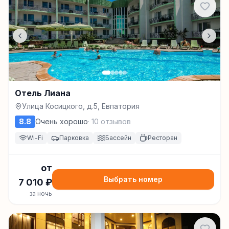
Отель Лиана
Улица Косицкого, д.5, Евпатория
8.8
Очень хорошо
·
10
отзывов
Wi-Fi
Парковка
Бассейн
Ресторан
от
Выбрать номер
7 010
₽
за ночь