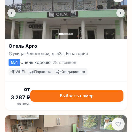
Отель Арго
улица Революции, д. 52а, Евпатория
8.4
Очень хорошо
·
28
отзывов
Wi-Fi
Парковка
Кондиционер
от
Выбрать номер
3 287
₽
за ночь