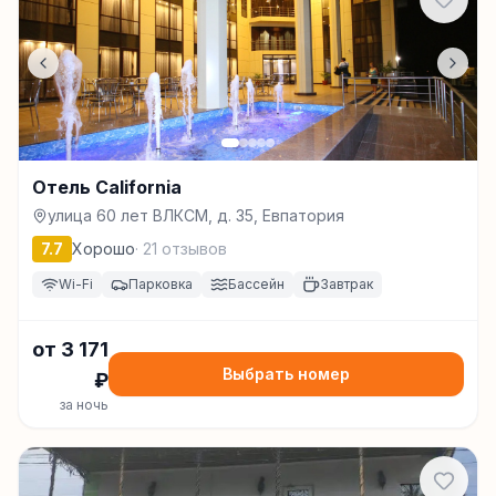
Отель California
улица 60 лет ВЛКСМ, д. 35, Евпатория
7.7
Хорошо
·
21
отзывов
Wi-Fi
Парковка
Бассейн
Завтрак
от
3 171
Выбрать номер
₽
за ночь