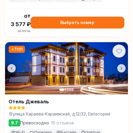
от
Выбрать номер
3 577
₽
за ночь
★
ТОП
Отель Джеваль
улица Караева-Караимская, д.12/32, Евпатория
9.7
Превосходно
·
18
отзывов
Wi-Fi
Парковка
Бассейн
Завтрак