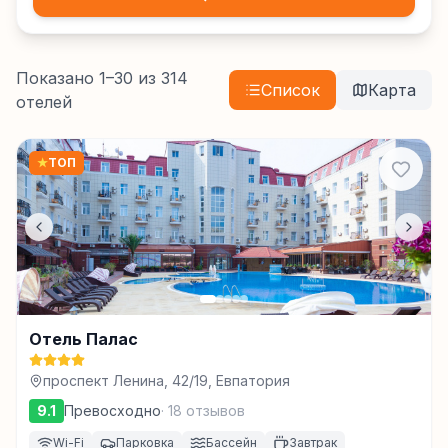
Показано
1
–
30
из
314
Список
Карта
отелей
★
ТОП
Отель Палас
проспект Ленина, 42/19, Евпатория
9.1
Превосходно
·
18
отзывов
Wi-Fi
Парковка
Бассейн
Завтрак