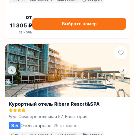
от
Выбрать номер
11 305
₽
за ночь
Курортный отель Ribera Resort&SPA
ул.Симферопольская 57, Евпатория
8.5
Очень хорошо
·
25
отзывов