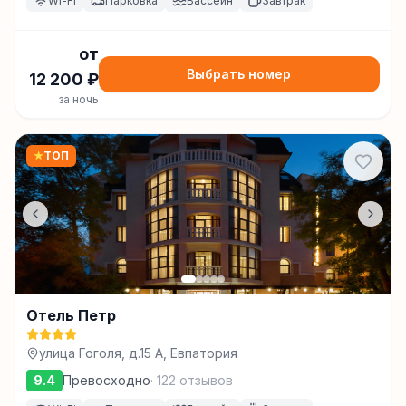
Wi-Fi
Парковка
Бассейн
Завтрак
от
Выбрать номер
12 200
₽
за ночь
★
ТОП
Отель Петр
улица Гоголя, д.15 А, Евпатория
9.4
Превосходно
·
122
отзывов