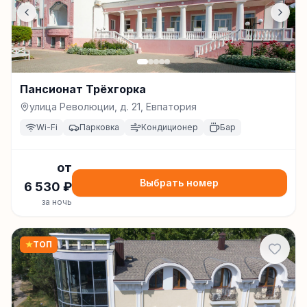
Пансионат Трёхгорка
улица Революции, д. 21, Евпатория
Wi-Fi
Парковка
Кондиционер
Бар
от
Выбрать номер
6 530
₽
за ночь
★
ТОП