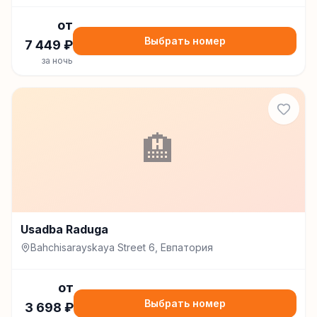
от
Выбрать номер
7 449
₽
за ночь
🏨
Usadba Raduga
Bahchisarayskaya Street 6, Евпатория
от
Выбрать номер
3 698
₽