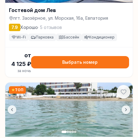
Гостевой дом Лев
пгт. Заозёрное, ул. Морская, 16a, Евпатория
7.9
Хорошо
·
5
отзывов
Wi-Fi
Парковка
Бассейн
Кондиционер
от
Выбрать номер
4 125
₽
за ночь
★
ТОП