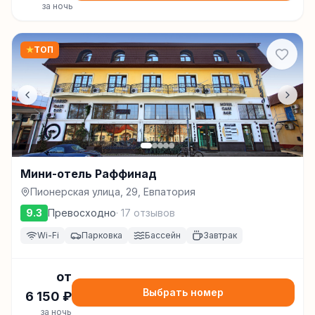
за ночь
★
ТОП
Мини-отель Раффинад
Пионерская улица, 29, Евпатория
9.3
Превосходно
·
17
отзывов
Wi-Fi
Парковка
Бассейн
Завтрак
от
Выбрать номер
6 150
₽
за ночь