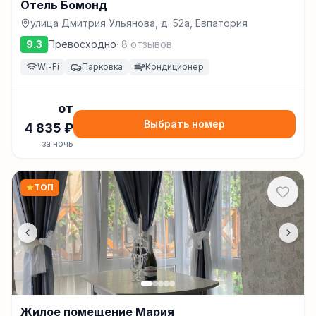
Отель Бомонд
улица Дмитрия Ульянова, д. 52а, Евпатория
9.3
Превосходно
·
8
отзывов
Wi-Fi
Парковка
Кондиционер
от
Выбрать номер
4 835
₽
за ночь
★
ТОП
Жилое помещение Мария