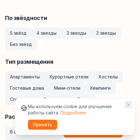
По звёздности
5 звёзд
4 звезды
3 звезды
2 звезды
Без звёзд
Тип размещения
Апартаменты
Курортные отели
Хостелы
Гостевые дома
Мини-отели
Кемпинги
Спа-отели
Санатории
Отели
🍪
Мы используем cookie для улучшения
работы сайта.
Подробнее
Расположение
Принять
В центре
У метро
Рядом с ж/д вокзалом