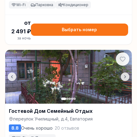
Wi-Fi
Парковка
Кондиционер
от
Выбрать номер
2 491
₽
за ночь
Гостевой Дом Семейный Отдых
переулок Училищный, д.4, Евпатория
8.8
Очень хорошо
·
20
отзывов