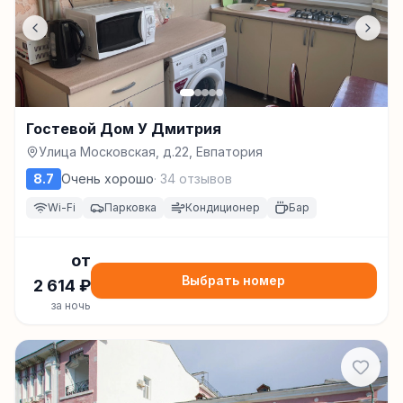
Гостевой Дом У Дмитрия
Улица Московская, д.22, Евпатория
8.7
Очень хорошо
·
34
отзывов
Wi-Fi
Парковка
Кондиционер
Бар
от
Выбрать номер
2 614
₽
за ночь