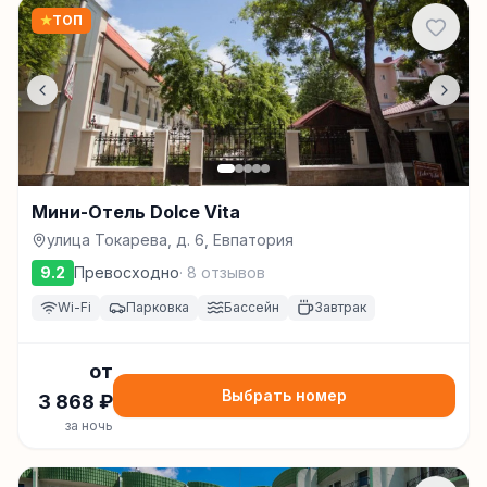
★
ТОП
Мини-Отель Dolce Vita
улица Токарева, д. 6, Евпатория
9.2
Превосходно
·
8
отзывов
Wi-Fi
Парковка
Бассейн
Завтрак
от
Выбрать номер
3 868
₽
за ночь