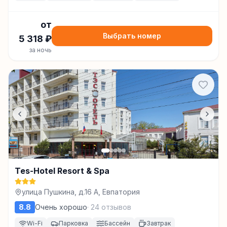
от
Выбрать номер
5 318
₽
за ночь
Tes-Hotel Resort & Spa
улица Пушкина, д.16 А, Евпатория
8.8
Очень хорошо
·
24
отзывов
Wi-Fi
Парковка
Бассейн
Завтрак