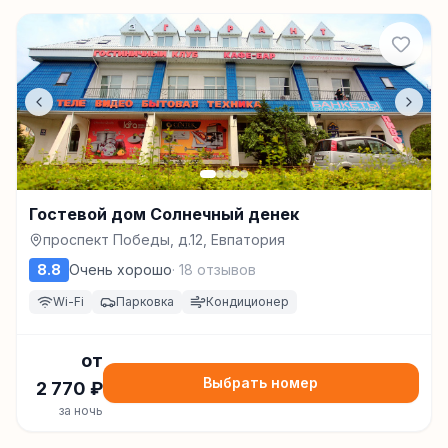
Гостевой дом Солнечный денек
проспект Победы, д.12, Евпатория
8.8
Очень хорошо
·
18
отзывов
Wi-Fi
Парковка
Кондиционер
от
Выбрать номер
2 770
₽
за ночь