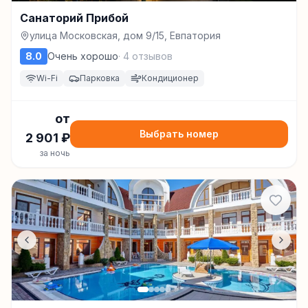
Санаторий Прибой
улица Московская, дом 9/15, Евпатория
8.0
Очень хорошо
·
4
отзывов
Wi-Fi
Парковка
Кондиционер
от
Выбрать номер
2 901
₽
за ночь