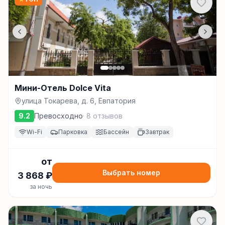
Мини-Отель Dolce Vita
улица Токарева, д. 6, Евпатория
9.2
Превосходно
·
8
отзывов
Wi-Fi
Парковка
Бассейн
Завтрак
от
Выбрать номер
3 868
₽
за ночь