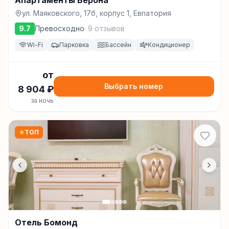
Апартаменты Верона
ул. Маяковского, 17б, корпус 1, Евпатория
9.7
Превосходно
·
9
отзывов
Wi-Fi
Парковка
Бассейн
Кондиционер
от
Выбрать номер
8 904
₽
за ночь
★
ТОП
Отель Бомонд