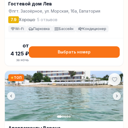
Гостевой дом Лев
пгт. Заозёрное, ул. Морская, 16a, Евпатория
7.9
Хорошо
·
5
отзывов
Wi-Fi
Парковка
Бассейн
Кондиционер
от
Выбрать номер
4 125
₽
за ночь
★
ТОП