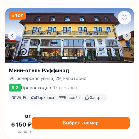
★
ТОП
Мини-отель Раффинад
Пионерская улица, 29, Евпатория
9.3
Превосходно
·
17
отзывов
Wi-Fi
Парковка
Бассейн
Завтрак
от
Выбрать номер
6 150
₽
за ночь