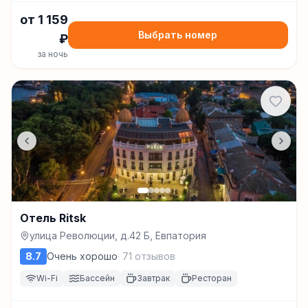
от
1 159
Выбрать номер
₽
за ночь
Отель Ritsk
улица Революции, д.42 Б, Евпатория
8.7
Очень хорошо
·
71
отзывов
Wi-Fi
Бассейн
Завтрак
Ресторан