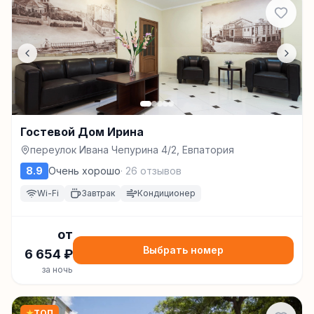
Гостевой Дом Ирина
переулок Ивана Чепурина 4/2, Евпатория
8.9
Очень хорошо
·
26
отзывов
Wi-Fi
Завтрак
Кондиционер
от
Выбрать номер
6 654
₽
за ночь
★
ТОП