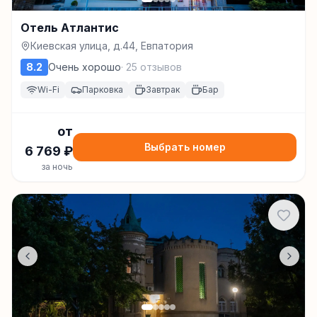
Отель Атлантис
Киевская улица, д.44, Евпатория
8.2
Очень хорошо
·
25
отзывов
Wi-Fi
Парковка
Завтрак
Бар
от
Выбрать номер
6 769
₽
за ночь