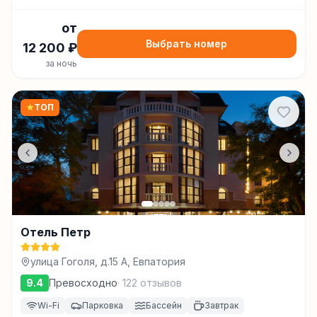
от
Выбрать номер
12 200
₽
за ночь
★
ТОП
Отель Петр
улица Гоголя, д.15 А, Евпатория
9.4
Превосходно
·
122
отзывов
Wi-Fi
Парковка
Бассейн
Завтрак