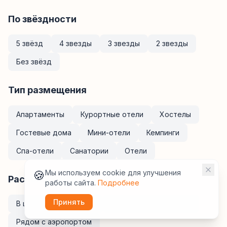
По звёздности
5 звёзд
4 звезды
3 звезды
2 звезды
Без звёзд
Тип размещения
Апартаменты
Курортные отели
Хостелы
Гостевые дома
Мини-отели
Кемпинги
Спа-отели
Санатории
Отели
🍪
Мы используем cookie для улучшения
Расположение
работы сайта.
Подробнее
Принять
В центре
У метро
Рядом с ж/д вокзалом
Рядом с аэропортом