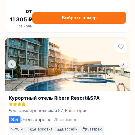
от
Выбрать номер
11 305
₽
за ночь
Курортный отель Ribera Resort&SPA
ул.Симферопольская 57, Евпатория
8.5
Очень хорошо
·
25
отзывов
Wi-Fi
Парковка
Бассейн
Завтрак