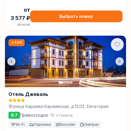
от
Выбрать номер
3 577
₽
за ночь
★
ТОП
Отель Джеваль
улица Караева-Караимская, д.12/32, Евпатория
9.7
Превосходно
·
18
отзывов
Wi-Fi
Парковка
Бассейн
Завтрак