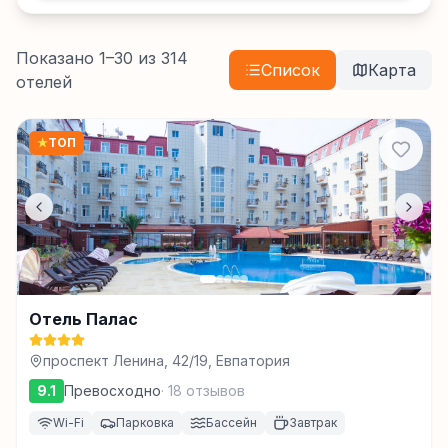
Показано
1
–
30
из
314
Список
Карта
отелей
★
ТОП
Отель Палас
проспект Ленина, 42/19, Евпатория
9.1
Превосходно
·
18
отзывов
Wi-Fi
Парковка
Бассейн
Завтрак