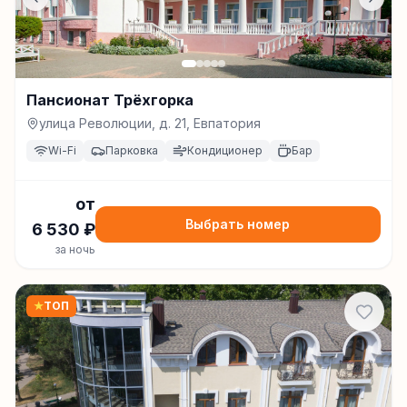
Пансионат Трёхгорка
улица Революции, д. 21, Евпатория
Wi-Fi
Парковка
Кондиционер
Бар
от
Выбрать номер
6 530
₽
за ночь
★
ТОП