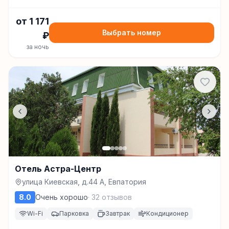
от
1 171
Выбрать номер
₽
за ночь
Отель Астра-Центр
улица Киевская, д.44 А, Евпатория
8.0
Очень хорошо
·
32
отзывов
Wi-Fi
Парковка
Завтрак
Кондиционер