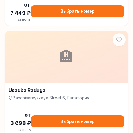
от
Выбрать номер
7 449
₽
за ночь
🏨
Usadba Raduga
Bahchisarayskaya Street 6, Евпатория
от
Выбрать номер
3 698
₽
за ночь