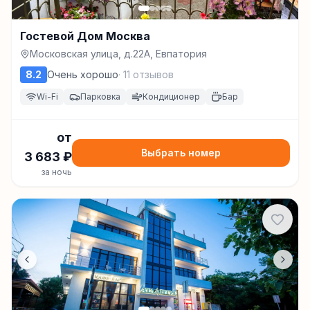
Гостевой Дом Москва
Московская улица, д.22А, Евпатория
8.2
Очень хорошо
·
11
отзывов
Wi-Fi
Парковка
Кондиционер
Бар
от
Выбрать номер
3 683
₽
за ночь