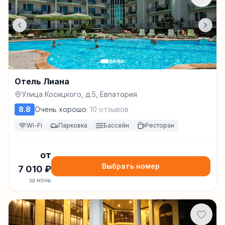
Отель Лиана
Улица Косицкого, д.5, Евпатория
8.8
Очень хорошо
·
10
отзывов
Wi-Fi
Парковка
Бассейн
Ресторан
от
Выбрать номер
7 010
₽
за ночь