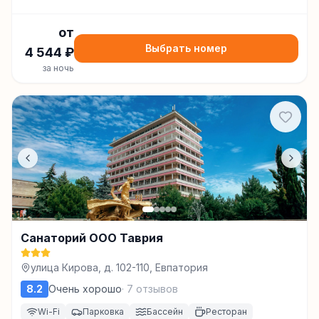
от
Выбрать номер
4 544
₽
за ночь
Санаторий ООО Таврия
улица Кирова, д. 102-110, Евпатория
8.2
Очень хорошо
·
7
отзывов
Wi-Fi
Парковка
Бассейн
Ресторан