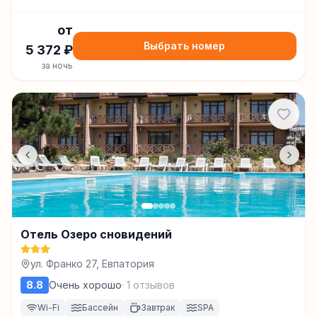
от
Выбрать номер
5 372
₽
за ночь
Отель Озеро сновидений
ул. Франко 27, Евпатория
8.8
Очень хорошо
·
1
отзывов
Wi-Fi
Бассейн
Завтрак
SPA