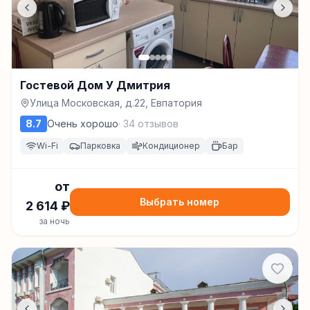
Гостевой Дом У Дмитрия
Улица Московская, д.22, Евпатория
8.7
Очень хорошо
·
34
отзывов
Wi-Fi
Парковка
Кондиционер
Бар
от
Выбрать номер
2 614
₽
за ночь