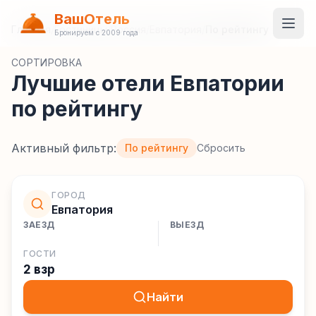
ВашОтель
Главная
/
Гостиницы
/
Россия
/
Евпатория
/
По рейтингу
Бронируем с 2009 года
СОРТИРОВКА
Лучшие отели Евпатории
по рейтингу
Активный фильтр:
По рейтингу
Сбросить
ГОРОД
Евпатория
ЗАЕЗД
ВЫЕЗД
ГОСТИ
2 взр
Найти