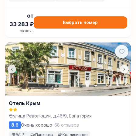
от
Выбрать номер
33 283
₽
за ночь
Отель Крым
улица Революции, д.46/9, Евпатория
8.6
Очень хорошо
·
68
отзывов
Wi-Fi
Парковка
Кондиционер