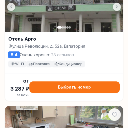
Отель Арго
улица Революции, д. 52а, Евпатория
8.4
Очень хорошо
·
28
отзывов
Wi-Fi
Парковка
Кондиционер
от
Выбрать номер
3 287
₽
за ночь