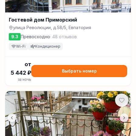
Гостевой дом Приморский
улица Революции, д.58/5, Евпатория
9.3
Превосходно
·
48
отзывов
Wi-Fi
Кондиционер
от
Выбрать номер
5 442
₽
за ночь