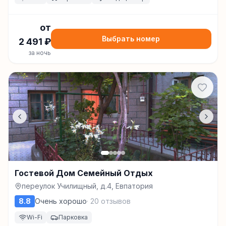
от
Выбрать номер
2 491
₽
за ночь
Гостевой Дом Семейный Отдых
переулок Училищный, д.4, Евпатория
8.8
Очень хорошо
·
20
отзывов
Wi-Fi
Парковка