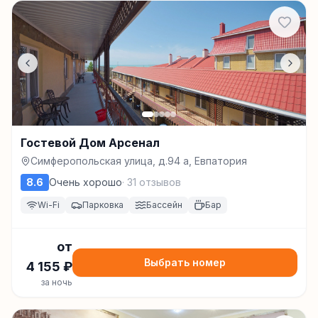
Гостевой Дом Арсенал
Симферопольская улица, д.94 а, Евпатория
8.6
Очень хорошо
·
31
отзывов
Wi-Fi
Парковка
Бассейн
Бар
от
Выбрать номер
4 155
₽
за ночь