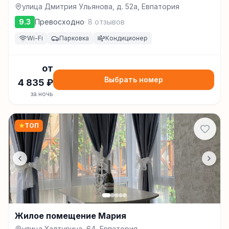
улица Дмитрия Ульянова, д. 52а, Евпатория
9.3
Превосходно
·
8
отзывов
Wi-Fi
Парковка
Кондиционер
от
Выбрать номер
4 835
₽
за ночь
★
ТОП
Жилое помещение Мария
улица Халтурина, 64, Евпатория