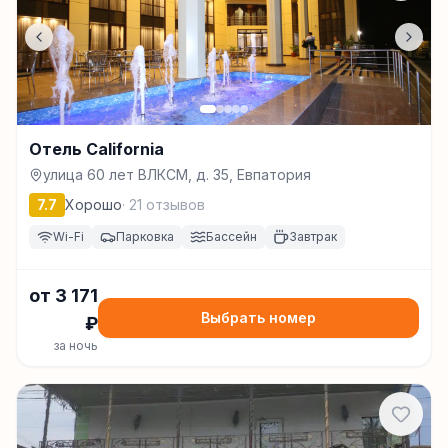
Отель California
улица 60 лет ВЛКСМ, д. 35, Евпатория
7.7
Хорошо
·
21
отзывов
Wi-Fi
Парковка
Бассейн
Завтрак
от
3 171
Выбрать номер
₽
за ночь