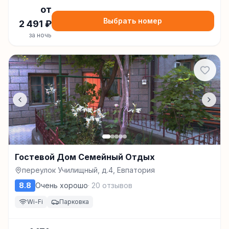
от
Выбрать номер
2 491
₽
за ночь
Гостевой Дом Семейный Отдых
переулок Училищный, д.4, Евпатория
8.8
Очень хорошо
·
20
отзывов
Wi-Fi
Парковка