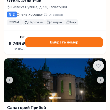
Отель Атлантис
Киевская улица, д.44, Евпатория
8.2
Очень хорошо
·
25
отзывов
Wi-Fi
Парковка
Завтрак
Бар
от
Выбрать номер
6 769
₽
за ночь
Санаторий Прибой