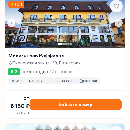
★
ТОП
Мини-отель Раффинад
Пионерская улица, 29, Евпатория
9.3
Превосходно
·
17
отзывов
Wi-Fi
Парковка
Бассейн
Завтрак
от
Выбрать номер
6 150
₽
за ночь