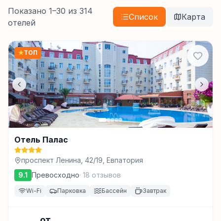
Показано
1
–
30
из
314
Список
Карта
отелей
★
ТОП
Отель Палас
проспект Ленина, 42/19, Евпатория
9.1
Превосходно
·
18
отзывов
Wi-Fi
Парковка
Бассейн
Завтрак
от