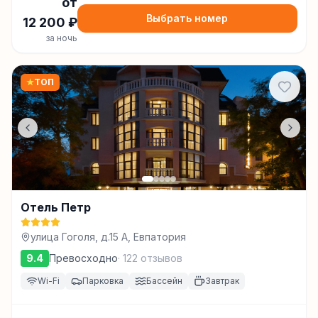
от
Выбрать номер
12 200
₽
за ночь
★
ТОП
Отель Петр
улица Гоголя, д.15 А, Евпатория
9.4
Превосходно
·
122
отзывов
Wi-Fi
Парковка
Бассейн
Завтрак