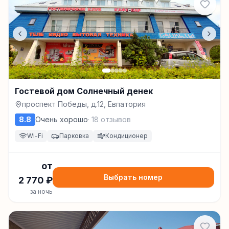
Гостевой дом Солнечный денек
проспект Победы, д.12, Евпатория
8.8
Очень хорошо
·
18
отзывов
Wi-Fi
Парковка
Кондиционер
от
Выбрать номер
2 770
₽
за ночь