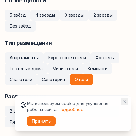
По звёздности
5 звёзд
4 звезды
3 звезды
2 звезды
Без звёзд
Тип размещения
Апартаменты
Курортные отели
Хостелы
Гостевые дома
Мини-отели
Кемпинги
Спа-отели
Санатории
Отели
Расположение
🍪
Мы используем cookie для улучшения
работы сайта.
Подробнее
В центре
У метро
Рядом с ж/д вокзалом
Принять
Рядом с аэропортом