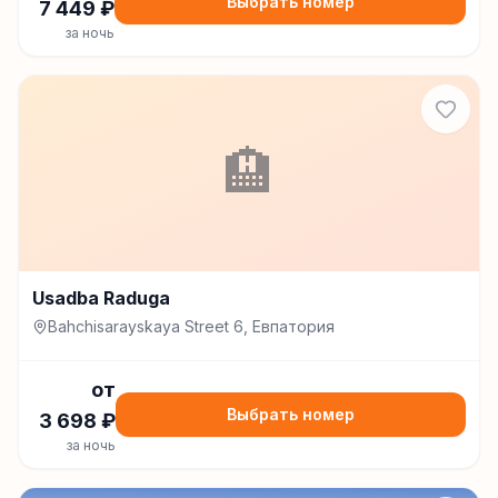
Выбрать номер
7 449
₽
за ночь
🏨
Usadba Raduga
Bahchisarayskaya Street 6, Евпатория
от
Выбрать номер
3 698
₽
за ночь