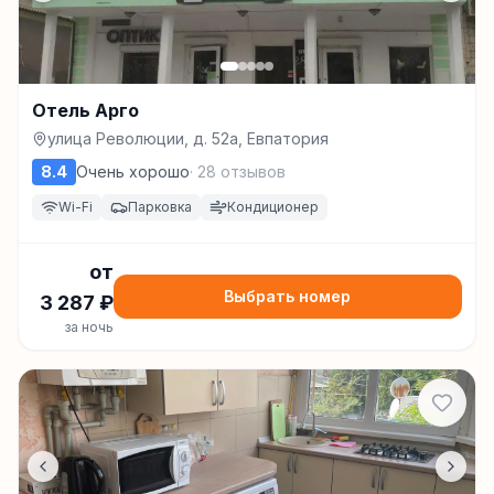
Отель Арго
улица Революции, д. 52а, Евпатория
8.4
Очень хорошо
·
28
отзывов
Wi-Fi
Парковка
Кондиционер
от
Выбрать номер
3 287
₽
за ночь