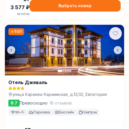
Выбрать номер
3 577
₽
за ночь
★
ТОП
Отель Джеваль
улица Караева-Караимская, д.12/32, Евпатория
9.7
Превосходно
·
18
отзывов
Wi-Fi
Парковка
Бассейн
Завтрак