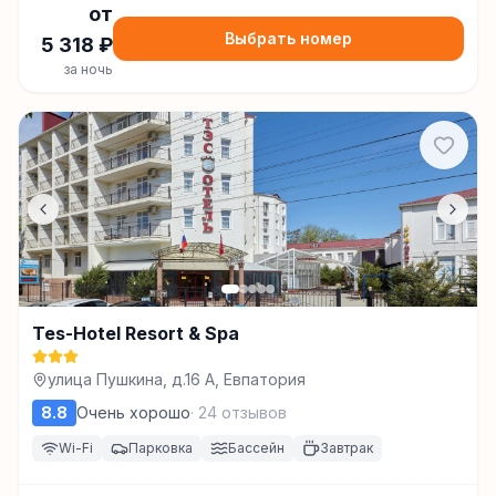
от
Выбрать номер
5 318
₽
за ночь
Tes-Hotel Resort & Spa
улица Пушкина, д.16 А, Евпатория
8.8
Очень хорошо
·
24
отзывов
Wi-Fi
Парковка
Бассейн
Завтрак