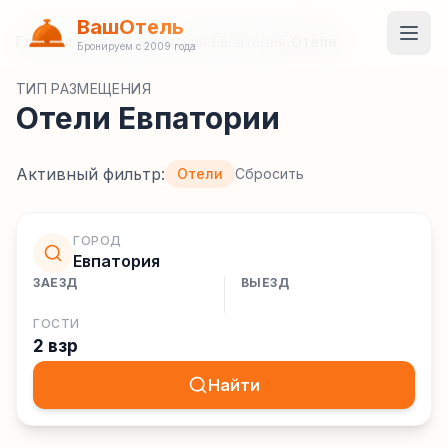
ВашОтель
Главная
/
Гостиницы
/
Россия
/
Евпатория
/
Отели
Бронируем с 2009 года
ТИП РАЗМЕЩЕНИЯ
Отели Евпатории
Активный фильтр:
Отели
Сбросить
ГОРОД
Евпатория
ЗАЕЗД
ВЫЕЗД
ГОСТИ
2 взр
Найти