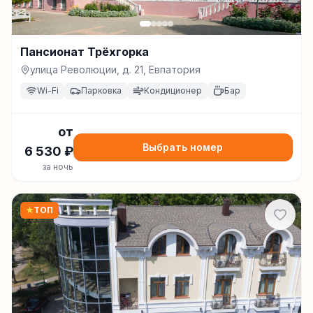
Пансионат Трёхгорка
улица Революции, д. 21, Евпатория
Wi-Fi
Парковка
Кондиционер
Бар
от
Выбрать номер
6 530
₽
за ночь
★
ТОП