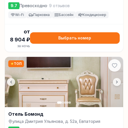
9.7
Превосходно
·
9
отзывов
Wi-Fi
Парковка
Бассейн
Кондиционер
от
Выбрать номер
8 904
₽
за ночь
★
ТОП
Отель Бомонд
улица Дмитрия Ульянова, д. 52а, Евпатория