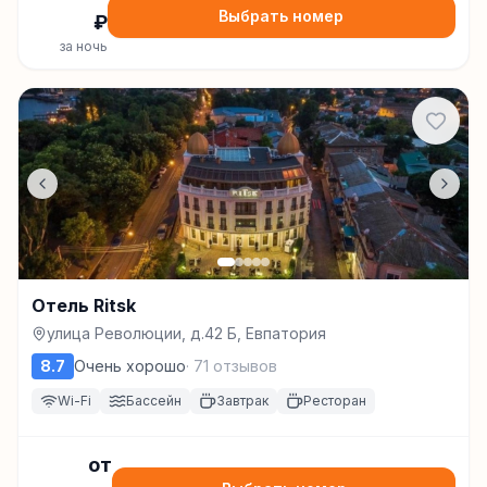
Выбрать номер
₽
за ночь
Отель Ritsk
улица Революции, д.42 Б, Евпатория
8.7
Очень хорошо
·
71
отзывов
Wi-Fi
Бассейн
Завтрак
Ресторан
от