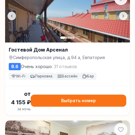
Гостевой Дом Арсенал
Симферопольская улица, д.94 а, Евпатория
8.6
Очень хорошо
·
31
отзывов
Wi-Fi
Парковка
Бассейн
Бар
от
Выбрать номер
4 155
₽
за ночь