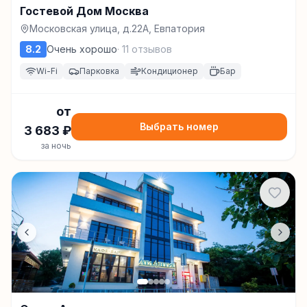
Гостевой Дом Москва
Московская улица, д.22А, Евпатория
8.2
Очень хорошо
·
11
отзывов
Wi-Fi
Парковка
Кондиционер
Бар
от
Выбрать номер
3 683
₽
за ночь