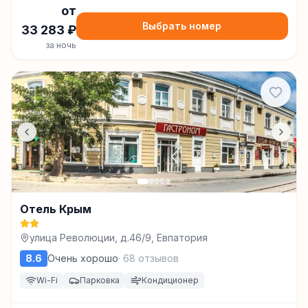
от
Выбрать номер
33 283
₽
за ночь
Отель Крым
улица Революции, д.46/9, Евпатория
8.6
Очень хорошо
·
68
отзывов
Wi-Fi
Парковка
Кондиционер