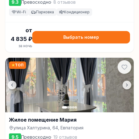
9.3
Превосходно
·
8
отзывов
Wi-Fi
Парковка
Кондиционер
от
Выбрать номер
4 835
₽
за ночь
★
ТОП
Жилое помещение Мария
улица Халтурина, 64, Евпатория
9.5
Превосходно
·
19
отзывов