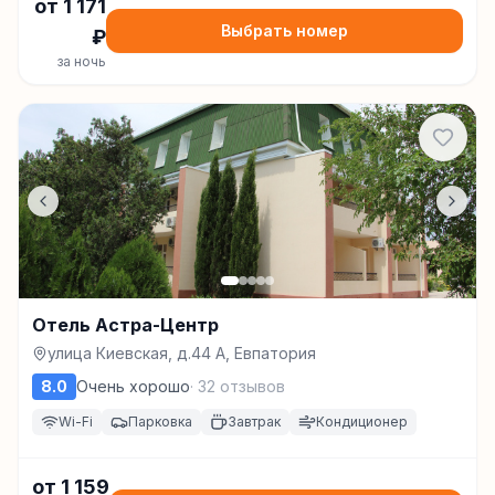
от
1 171
Выбрать номер
₽
за ночь
Отель Астра-Центр
улица Киевская, д.44 А, Евпатория
8.0
Очень хорошо
·
32
отзывов
Wi-Fi
Парковка
Завтрак
Кондиционер
от
1 159