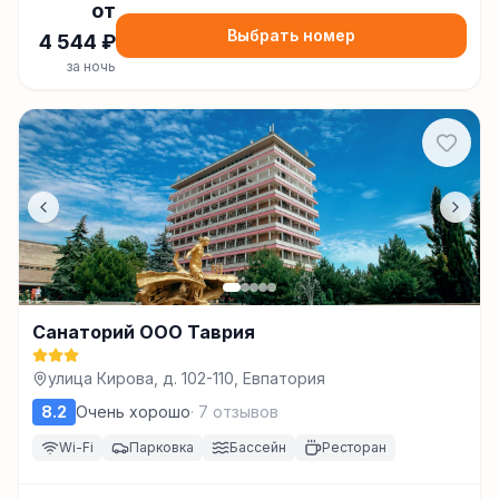
от
Выбрать номер
4 544
₽
за ночь
Санаторий ООО Таврия
улица Кирова, д. 102-110, Евпатория
8.2
Очень хорошо
·
7
отзывов
Wi-Fi
Парковка
Бассейн
Ресторан