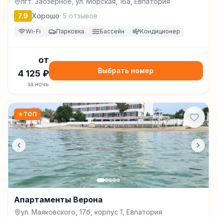
пгт. Заозёрное, ул. Морская, 16a, Евпатория
7.9
Хорошо
·
5
отзывов
Wi-Fi
Парковка
Бассейн
Кондиционер
от
Выбрать номер
4 125
₽
за ночь
★
ТОП
Апартаменты Верона
ул. Маяковского, 17б, корпус 1, Евпатория