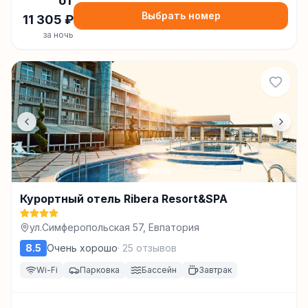
от
Выбрать номер
11 305
₽
за ночь
Курортный отель Ribera Resort&SPA
ул.Симферопольская 57, Евпатория
8.5
Очень хорошо
·
25
отзывов
Wi-Fi
Парковка
Бассейн
Завтрак