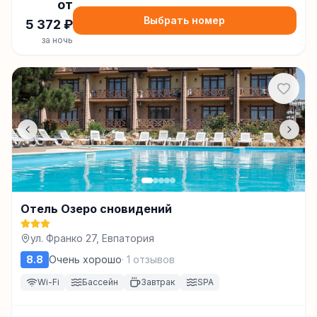
от
Выбрать номер
5 372
₽
за ночь
Отель Озеро сновидений
ул. Франко 27, Евпатория
8.8
Очень хорошо
·
1
отзывов
Wi-Fi
Бассейн
Завтрак
SPA