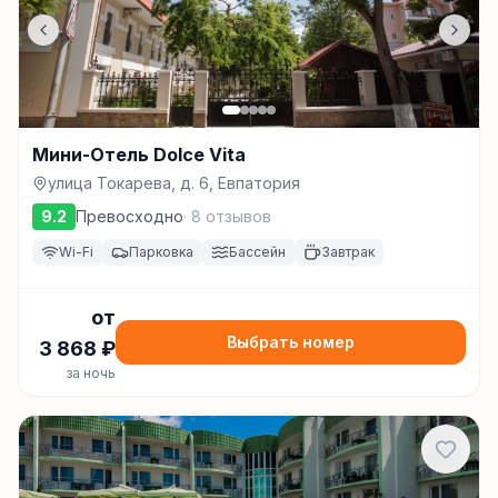
Мини-Отель Dolce Vita
улица Токарева, д. 6, Евпатория
9.2
Превосходно
·
8
отзывов
Wi-Fi
Парковка
Бассейн
Завтрак
от
Выбрать номер
3 868
₽
за ночь