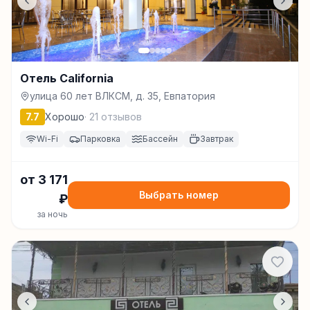
Отель California
улица 60 лет ВЛКСМ, д. 35, Евпатория
7.7
Хорошо
·
21
отзывов
Wi-Fi
Парковка
Бассейн
Завтрак
от
3 171
Выбрать номер
₽
за ночь