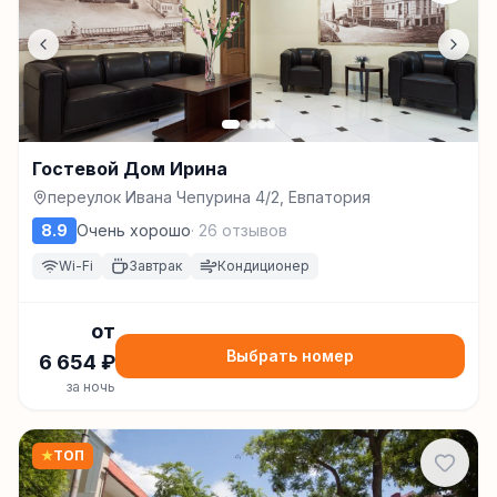
Гостевой Дом Ирина
переулок Ивана Чепурина 4/2, Евпатория
8.9
Очень хорошо
·
26
отзывов
Wi-Fi
Завтрак
Кондиционер
от
Выбрать номер
6 654
₽
за ночь
★
ТОП