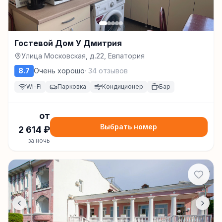
Гостевой Дом У Дмитрия
Улица Московская, д.22, Евпатория
8.7
Очень хорошо
·
34
отзывов
Wi-Fi
Парковка
Кондиционер
Бар
от
Выбрать номер
2 614
₽
за ночь