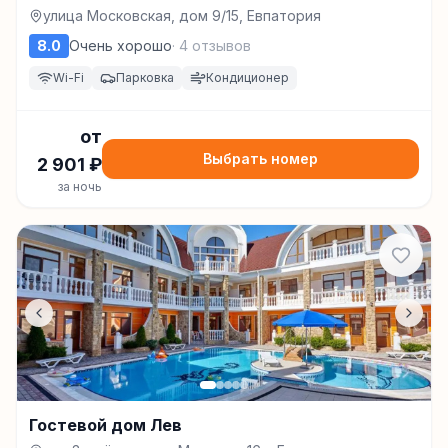
улица Московская, дом 9/15, Евпатория
8.0
Очень хорошо
·
4
отзывов
Wi-Fi
Парковка
Кондиционер
от
Выбрать номер
2 901
₽
за ночь
Гостевой дом Лев