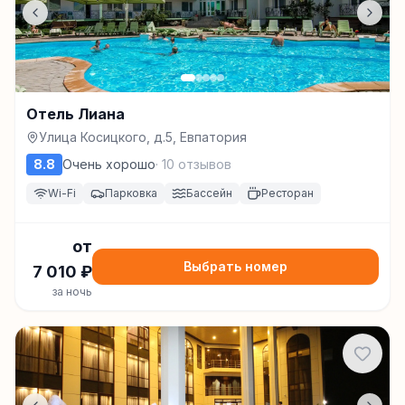
Отель Лиана
Улица Косицкого, д.5, Евпатория
8.8
Очень хорошо
·
10
отзывов
Wi-Fi
Парковка
Бассейн
Ресторан
от
Выбрать номер
7 010
₽
за ночь