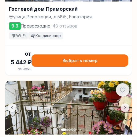
Гостевой дом Приморский
улица Революции, д.58/5, Евпатория
9.3
Превосходно
·
48
отзывов
Wi-Fi
Кондиционер
от
Выбрать номер
5 442
₽
за ночь