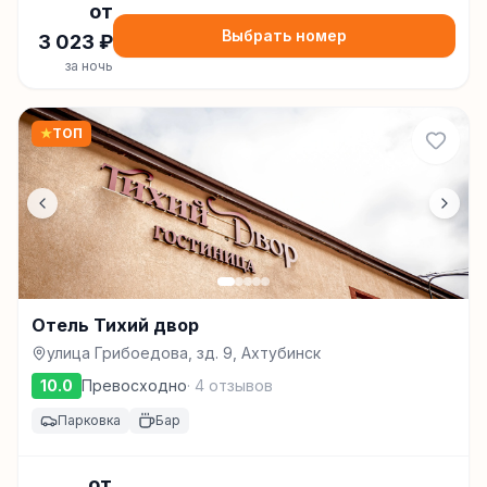
от
Выбрать номер
3 023
₽
за ночь
★
ТОП
Отель Тихий двор
улица Грибоедова, зд. 9, Ахтубинск
10.0
Превосходно
·
4
отзывов
Парковка
Бар
от