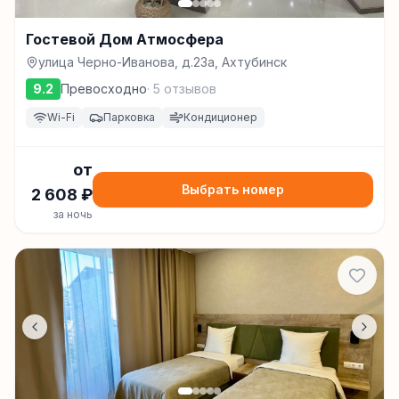
Гостевой Дом Атмосфера
улица Черно-Иванова, д.23а, Ахтубинск
9.2
Превосходно
·
5
отзывов
Wi-Fi
Парковка
Кондиционер
от
Выбрать номер
2 608
₽
за ночь