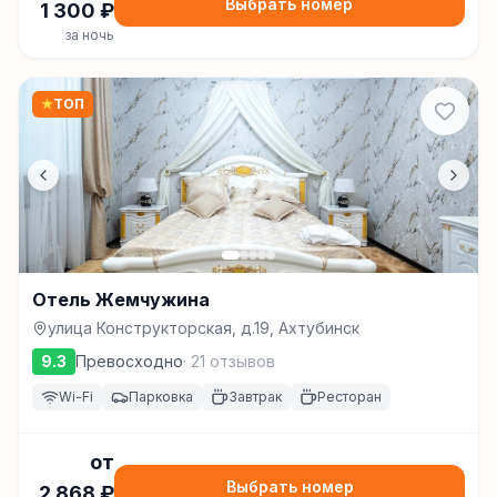
Выбрать номер
1 300
₽
за ночь
★
ТОП
Отель Жемчужина
улица Конструкторская, д.19, Ахтубинск
9.3
Превосходно
·
21
отзывов
Wi-Fi
Парковка
Завтрак
Ресторан
от
Выбрать номер
2 868
₽