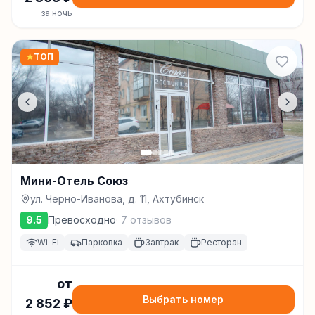
за ночь
★
ТОП
Мини-Отель Союз
ул. Черно-Иванова, д. 11, Ахтубинск
9.5
Превосходно
·
7
отзывов
Wi-Fi
Парковка
Завтрак
Ресторан
от
Выбрать номер
2 852
₽