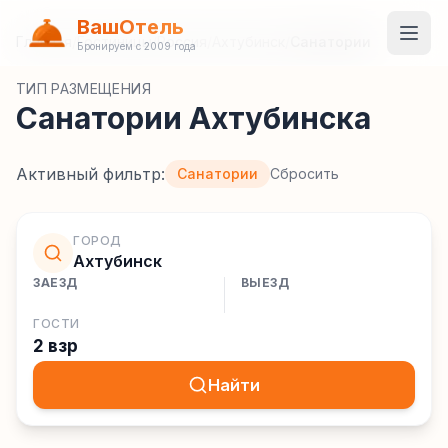
ВашОтель
Главная
/
Гостиницы
/
Россия
/
Ахтубинск
/
Санатории
Бронируем с 2009 года
ТИП РАЗМЕЩЕНИЯ
Санатории Ахтубинска
Активный фильтр:
Санатории
Сбросить
ГОРОД
Ахтубинск
ЗАЕЗД
ВЫЕЗД
ГОСТИ
2 взр
Найти