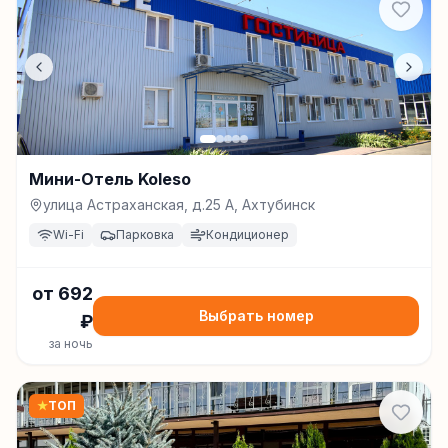
Мини-Отель Koleso
улица Астраханская, д.25 А, Ахтубинск
Wi-Fi
Парковка
Кондиционер
от
692
Выбрать номер
₽
за ночь
★
ТОП