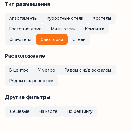
Тип размещения
Апартаменты
Курортные отели
Хостелы
Гостевые дома
Мини-отели
Кемпинги
Спа-отели
Санатории
Отели
Расположение
В центре
У метро
Рядом с ж/д вокзалом
Рядом с аэропортом
Другие фильтры
Дешёвые
На карте
По рейтингу