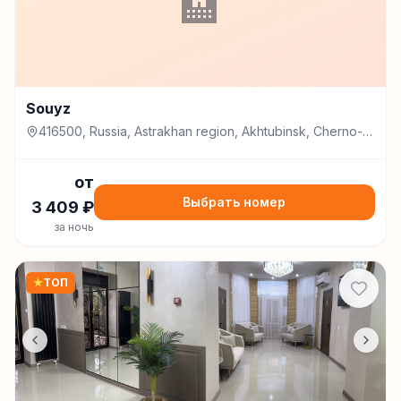
🏨
Souyz
416500, Russia, Astrakhan region, Akhtubinsk, Cherno-
Ivanov street, 11, Ахтубинск
от
Выбрать номер
3 409
₽
за ночь
★
ТОП