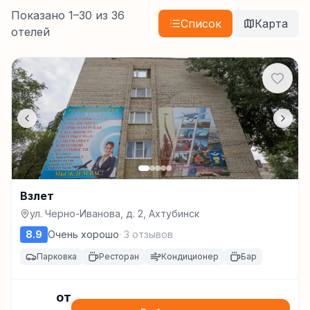
Показано
1
–
30
из
36
Список
Карта
отелей
Взлет
ул. Черно-Иванова, д. 2, Ахтубинск
8.9
Очень хорошо
·
3
отзывов
Парковка
Ресторан
Кондиционер
Бар
от