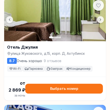
Отель Джулия
улица Жуковского, д.15, корп. Д, Ахтубинск
8.7
Очень хорошо
·
9
отзывов
Wi-Fi
Парковка
Завтрак
Кондиционер
от
Выбрать номер
2 869
₽
за ночь