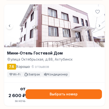
Мини-Отель Гостевой Дом
улица Октябрьская, д.88, Ахтубинск
7.6
Хорошо
·
6
отзывов
Wi-Fi
Завтрак
Кондиционер
от
Выбрать номер
2 600
₽
за ночь