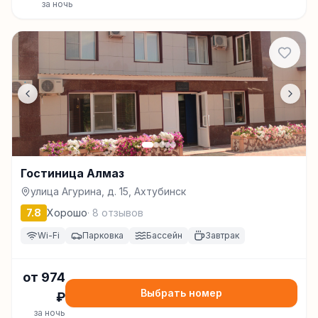
за ночь
Гостиница Алмаз
улица Агурина, д. 15, Ахтубинск
7.8
Хорошо
·
8
отзывов
Wi-Fi
Парковка
Бассейн
Завтрак
от
974
Выбрать номер
₽
за ночь