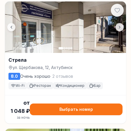
Стрела
ул. Щербакова, 12, Ахтубинск
8.0
Очень хорошо
·
2
отзывов
Wi-Fi
Ресторан
Кондиционер
Бар
от
Выбрать номер
1 048
₽
за ночь