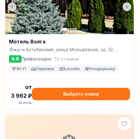
Мотель Волга
м.р-н Ахтубинский, улица Молодёжная, зд. 32,
Ахтубинск
9.8
Превосходно
·
70
отзывов
Wi-Fi
Парковка
Бассейн
Кондиционер
от
Выбрать номер
3 962
₽
за ночь