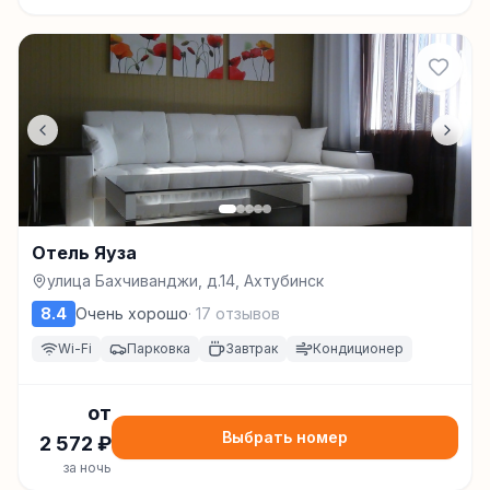
Отель Яуза
улица Бахчиванджи, д.14, Ахтубинск
8.4
Очень хорошо
·
17
отзывов
Wi-Fi
Парковка
Завтрак
Кондиционер
от
Выбрать номер
2 572
₽
за ночь