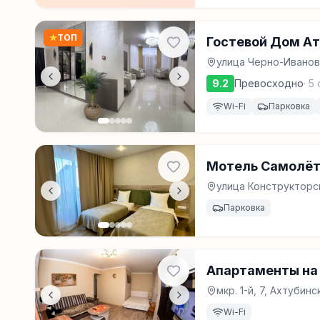
★
ТОП
Гостевой Дом А
улица Черно-Иванова
9.2
Превосходно
·
5
Wi-Fi
Парковка
Мотель Самолё
улица Конструкторск
Парковка
Апартаменты на 
мкр. 1-й, 7, Ахтубинс
Wi-Fi