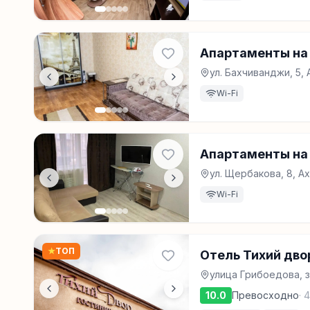
Апартаменты на
ул. Бахчиванджи, 5,
Wi-Fi
Апартаменты на
ул. Щербакова, 8, А
Wi-Fi
★
ТОП
Отель Тихий дво
улица Грибоедова, з
10.0
Превосходно
·
4