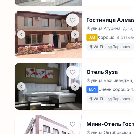
Гостиница Алма
улица Агурина, д. 15
7.8
Хорошо
·
8
отзыв
Wi-Fi
Парковка
Отель Яуза
улица Бахчиванджи, 
8.4
Очень хорошо
·
1
Wi-Fi
Парковка
Мини-Отель Гос
улица Октябрьская, 