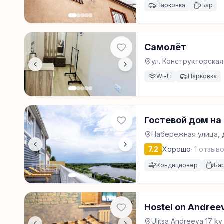
Парковка
Бар
Самолёт
ул. Конструкторская
Wi-Fi
Парковка
Гостевой дом на
Набережная улица, д
7.2
Хорошо
·
1
отзыво
Кондиционер
Ба
Hostel on Andree
Ulitsa Andreeva 17 k