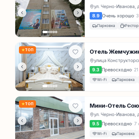
ул. Черно-Иванова, д
8.9
Очень хорошо
·
3
Парковка
Рестор
★
ТОП
Отель Жемчужи
улица Конструкторск
9.3
Превосходно
·
21
Wi-Fi
Парковка
★
ТОП
Мини-Отель Сою
ул. Черно-Иванова, д
9.5
Превосходно
·
7
Wi-Fi
Парковка