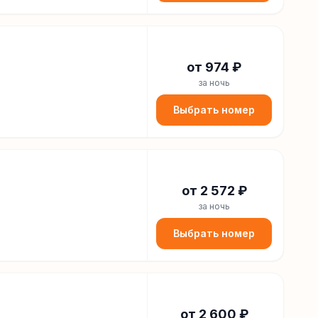
от
974
₽
за ночь
Выбрать номер
от
2 572
₽
за ночь
Выбрать номер
от
2 600
₽