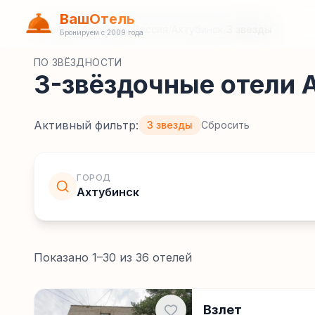
ВашОтель
Главная
/
Гостиницы
/
Россия
/
Ахтубинск
/
3 звезды
Бронируем с 2009 года
ПО ЗВЁЗДНОСТИ
3-звёздочные отели 
Активный фильтр:
3 звезды
Сбросить
ГОРОД
Ахтубинск
Показано
1
–
30
из
36
отелей
Взлет