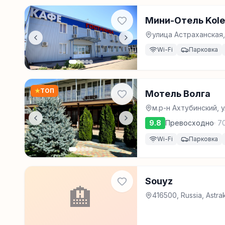
Мини-Отель Kole
улица Астраханская,
Wi-Fi
Парковка
★
ТОП
Мотель Волга
м.р-н Ахтубинский, 
9.8
Превосходно
·
7
Wi-Fi
Парковка
Souyz
🏨
416500, Russia, Astra