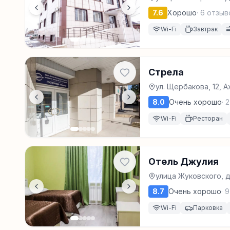
7.6
Хорошо
·
6
отзыв
Wi-Fi
Завтрак
Стрела
ул. Щербакова, 12, 
8.0
Очень хорошо
·
2
Wi-Fi
Ресторан
Отель Джулия
улица Жуковского, д.
8.7
Очень хорошо
·
9
Wi-Fi
Парковка