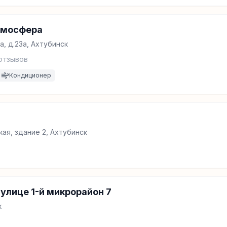
тмосфера
, д.23а, Ахтубинск
отзывов
Кондиционер
т
ая, здание 2, Ахтубинск
улице 1-й микрорайон 7
к