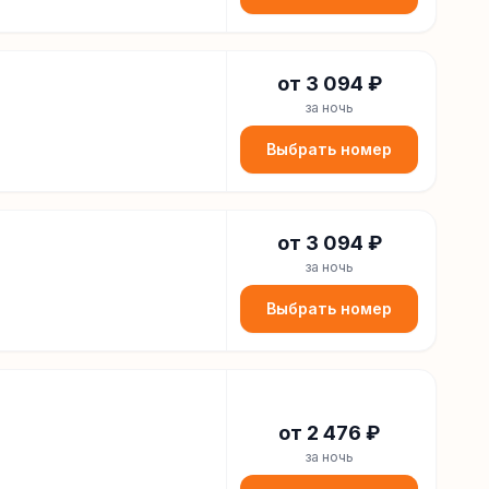
от
3 094
₽
за ночь
Выбрать номер
от
3 094
₽
за ночь
Выбрать номер
от
2 476
₽
за ночь