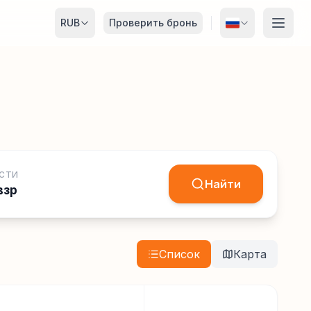
RUB
Проверить бронь
СТИ
Найти
взр
Список
Карта