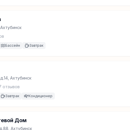
з
, Ахтубинск
ов
Бассейн
Завтрак
д.14, Ахтубинск
7
отзывов
Завтрак
Кондиционер
тевой Дом
д.88, Ахтубинск