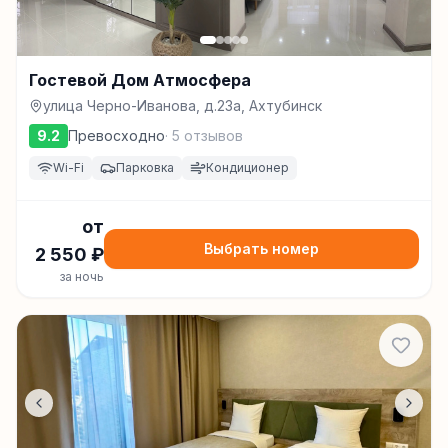
Гостевой Дом Атмосфера
улица Черно-Иванова, д.23а, Ахтубинск
9.2
Превосходно
·
5
отзывов
Wi-Fi
Парковка
Кондиционер
от
Выбрать номер
2 550
₽
за ночь