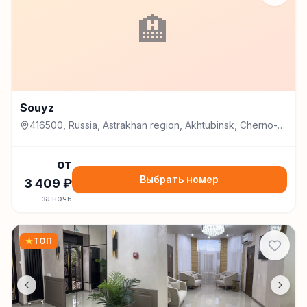
🏨
Souyz
416500, Russia, Astrakhan region, Akhtubinsk, Cherno-
Ivanov street, 11, Ахтубинск
от
Выбрать номер
3 409
₽
за ночь
★
ТОП