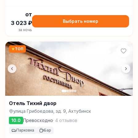
от
Выбрать номер
3 023
₽
за ночь
★
ТОП
Отель Тихий двор
улица Грибоедова, зд. 9, Ахтубинск
10.0
Превосходно
·
4
отзывов
Парковка
Бар