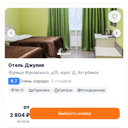
Отель Джулия
улица Жуковского, д.15, корп. Д, Ахтубинск
8.7
Очень хорошо
·
9
отзывов
Wi-Fi
Парковка
Завтрак
Кондиционер
от
Выбрать номер
2 804
₽
за ночь