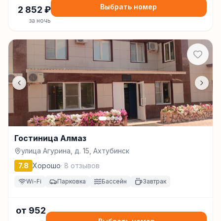
Выбрать номер
2 852
₽
за ночь
Гостиница Алмаз
улица Агурина, д. 15, Ахтубинск
7.8
Хорошо
·
8
отзывов
Wi-Fi
Парковка
Бассейн
Завтрак
от
952