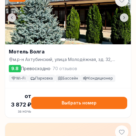
Мотель Волга
м.р-н Ахтубинский, улица Молодёжная, зд. 32,
Ахтубинск
9.8
Превосходно
·
70
отзывов
Wi-Fi
Парковка
Бассейн
Кондиционер
от
Выбрать номер
3 872
₽
за ночь