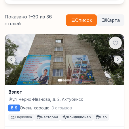
Показано
1
–
30
из
36
Список
Карта
отелей
Взлет
ул. Черно-Иванова, д. 2, Ахтубинск
8.9
Очень хорошо
·
3
отзывов
Парковка
Ресторан
Кондиционер
Бар