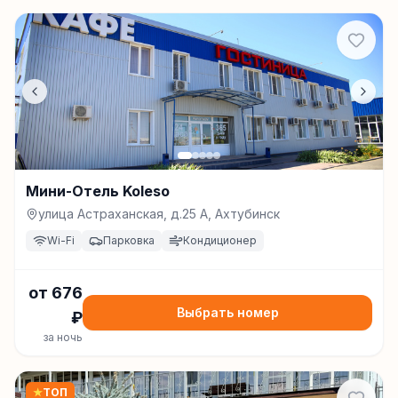
Мини-Отель Koleso
улица Астраханская, д.25 А, Ахтубинск
Wi-Fi
Парковка
Кондиционер
от
676
Выбрать номер
₽
за ночь
★
ТОП