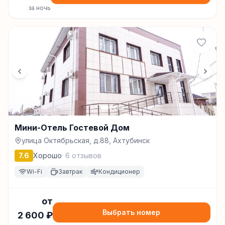
за ночь
Мини-Отель Гостевой Дом
улица Октябрьская, д.88, Ахтубинск
7.6
Хорошо
·
6
отзывов
Wi-Fi
Завтрак
Кондиционер
от
Выбрать номер
2 600
₽