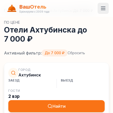
ВашОтель
Главная
/
Гостиницы
/
Россия
/
Ахтубинск
/
До 7 000 ₽
Бронируем с 2009 года
ПО ЦЕНЕ
Отели Ахтубинска до
7 000 ₽
Активный фильтр:
До 7 000 ₽
Сбросить
ГОРОД
Ахтубинск
ЗАЕЗД
ВЫЕЗД
ГОСТИ
2 взр
Найти