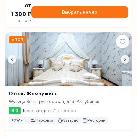
от
Выбрать номер
1 300
₽
за ночь
★
ТОП
Отель Жемчужина
улица Конструкторская, д.19, Ахтубинск
9.3
Превосходно
·
21
отзывов
Wi-Fi
Парковка
Завтрак
Ресторан