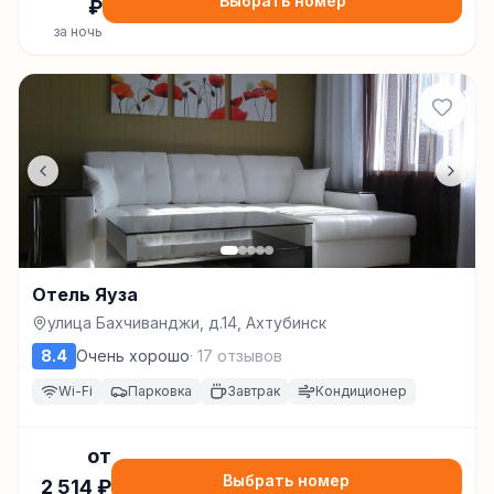
Выбрать номер
₽
за ночь
Отель Яуза
улица Бахчиванджи, д.14, Ахтубинск
8.4
Очень хорошо
·
17
отзывов
Wi-Fi
Парковка
Завтрак
Кондиционер
от
Выбрать номер
2 514
₽