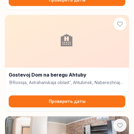
🏨
Gostevoj Dom na beregu Ahtuby
Rossija, Astrahanskaja oblast', Ahtubinsk, Naberezhnaja
ulitsa, 41, Ахтубинск
Проверить даты