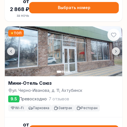
от
Выбрать номер
2 868
₽
за ночь
★
ТОП
Мини-Отель Союз
ул. Черно-Иванова, д. 11, Ахтубинск
9.5
Превосходно
·
7
отзывов
Wi-Fi
Парковка
Завтрак
Ресторан
от