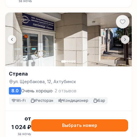
за ночь
Стрела
ул. Щербакова, 12, Ахтубинск
8.0
Очень хорошо
·
2
отзывов
Wi-Fi
Ресторан
Кондиционер
Бар
от
Выбрать номер
1 024
₽
за ночь