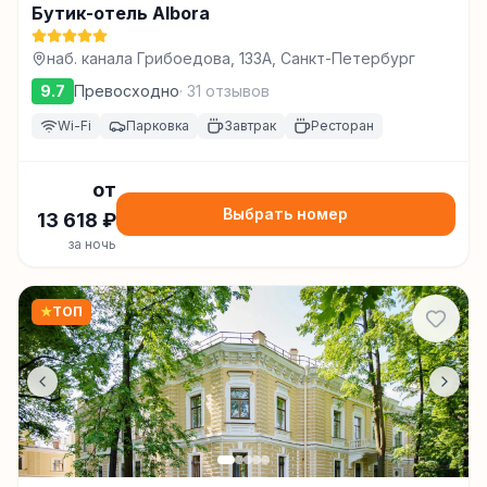
Бутик-отель Albora
наб. канала Грибоедова, 133А, Санкт-Петербург
9.7
Превосходно
·
31
отзывов
Wi-Fi
Парковка
Завтрак
Ресторан
от
Выбрать номер
13 618
₽
за ночь
★
ТОП