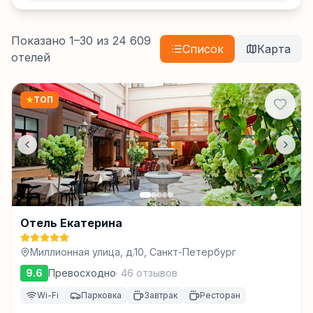
Показано
1
–
30
из
24 609
Список
Карта
отелей
★
ТОП
Отель Екатерина
Миллионная улица, д.10, Санкт-Петербург
9.6
Превосходно
·
46
отзывов
Wi-Fi
Парковка
Завтрак
Ресторан