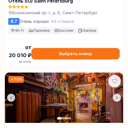
Отель SO/ Saint Petersburg
Вознесенский пр-т, д. 6, Санкт-Петербург
8.7
Очень хорошо
·
44
отзывов
Wi-Fi
Парковка
Бассейн
Завтрак
от
Выбрать номер
20 010
₽
за ночь
★
ТОП