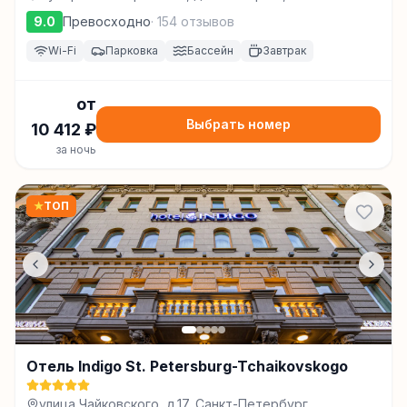
Петербург
9.0
Превосходно
·
154
отзывов
Wi-Fi
Парковка
Бассейн
Завтрак
от
Выбрать номер
10 412
₽
за ночь
★
ТОП
Отель Indigo St. Petersburg-Tchaikovskogo
улица Чайковского, д.17, Санкт-Петербург