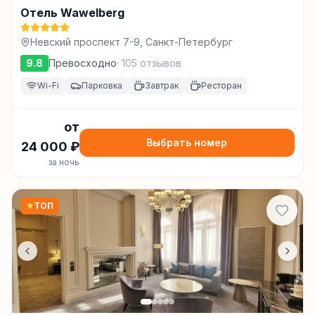
Отель Wawelberg
Невский проспект 7-9, Санкт-Петербург
9.8
Превосходно
·
105
отзывов
Wi-Fi
Парковка
Завтрак
Ресторан
от
Выбрать номер
24 000
₽
за ночь
★
ТОП