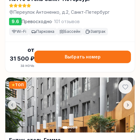
Переулок Антоненко, д.2, Санкт-Петербург
9.6
Превосходно
·
101
отзывов
Wi-Fi
Парковка
Бассейн
Завтрак
от
Выбрать номер
31 500
₽
за ночь
★
ТОП