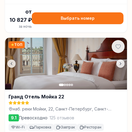
от
Выбрать номер
10 827
₽
за ночь
★
ТОП
Гранд Отель Мойка 22
наб. реки Мойки, 22, Санкт-Петербург, Санкт-
Петербург
9.1
Превосходно
·
125
отзывов
Wi-Fi
Парковка
Завтрак
Ресторан