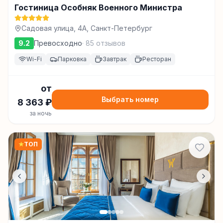
Гостиница Особняк Военного Министра
Садовая улица, 4А, Санкт-Петербург
9.2
Превосходно
·
85
отзывов
Wi-Fi
Парковка
Завтрак
Ресторан
от
Выбрать номер
8 363
₽
за ночь
★
ТОП