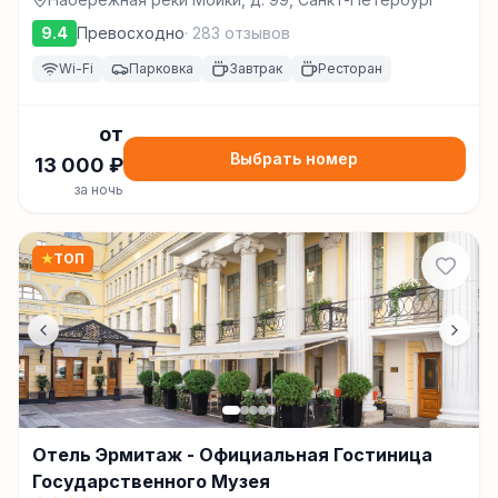
9.4
Превосходно
·
283
отзывов
Wi-Fi
Парковка
Завтрак
Ресторан
от
Выбрать номер
13 000
₽
за ночь
★
ТОП
Отель Эрмитаж - Официальная Гостиница
Государственного Музея