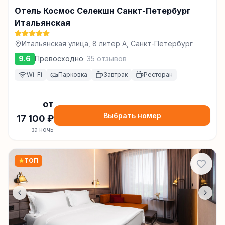
Отель Космос Селекшн Санкт-Петербург
Итальянская
Итальянская улица, 8 литер А, Санкт-Петербург
9.6
Превосходно
·
35
отзывов
Wi-Fi
Парковка
Завтрак
Ресторан
от
Выбрать номер
17 100
₽
за ночь
★
ТОП