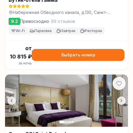
Бутик-отель Гамма
Набережная Обводного канала, д.130, Санкт-
Петербург
9.2
Превосходно
·
69
отзывов
Wi-Fi
Парковка
Завтрак
Ресторан
от
Выбрать номер
10 815
₽
за ночь