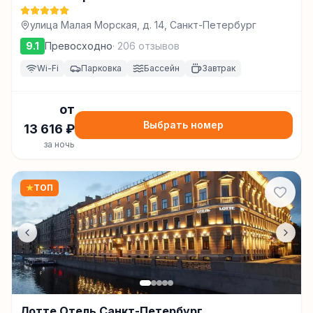
улица Малая Морская, д. 14, Санкт-Петербург
9.1
Превосходно
·
206
отзывов
Wi-Fi
Парковка
Бассейн
Завтрак
от
Выбрать номер
13 616
₽
за ночь
★
ТОП
Лотте Отель Санкт-Петербург