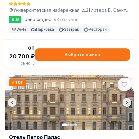
Университетская набережная, д.21 литера В, Санкт-
Петербург
9.6
Превосходно
·
93
отзывов
Wi-Fi
Парковка
Завтрак
Ресторан
от
Выбрать номер
20 700
₽
за ночь
★
ТОП
Отель Петро Палас