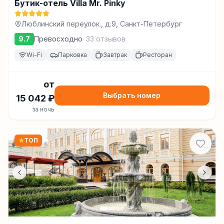
Бутик-отель Villa Mr. Pinky
Люблинский переулок., д.9, Санкт-Петербург
9.7
Превосходно
·
33
отзывов
Wi-Fi
Парковка
Завтрак
Ресторан
от
Выбрать номер
15 042
₽
за ночь
★
ТОП