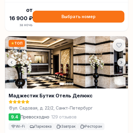
от
Выбрать номер
16 900
₽
за ночь
★
ТОП
Маджестик Бутик Отель Делюкс
ул. Садовая, д. 22/2, Санкт-Петербург
9.4
Превосходно
·
129
отзывов
Wi-Fi
Парковка
Завтрак
Ресторан