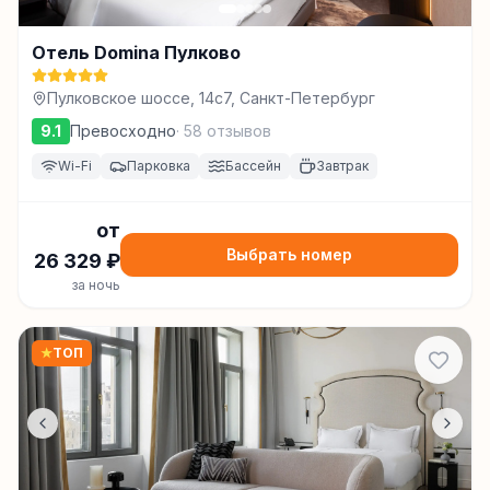
Отель Domina Пулково
Пулковское шоссе, 14с7, Санкт-Петербург
9.1
Превосходно
·
58
отзывов
Wi-Fi
Парковка
Бассейн
Завтрак
от
Выбрать номер
26 329
₽
за ночь
★
ТОП