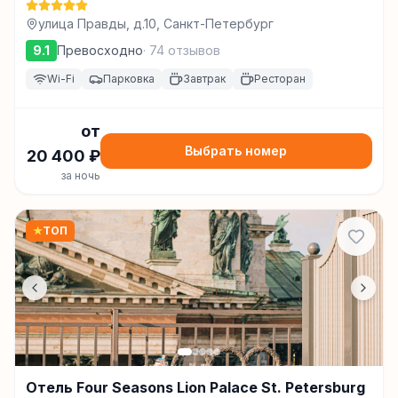
улица Правды, д.10, Санкт-Петербург
9.1
Превосходно
·
74
отзывов
Wi-Fi
Парковка
Завтрак
Ресторан
от
Выбрать номер
20 400
₽
за ночь
★
ТОП
Отель Four Seasons Lion Palace St. Petersburg