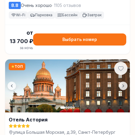
8.8
Очень хорошо
·
1105
отзывов
Wi-Fi
Парковка
Бассейн
Завтрак
от
Выбрать номер
13 700
₽
за ночь
★
ТОП
Отель Астория
улица Большая Морская, д.39, Санкт-Петербург