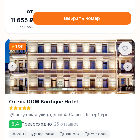
от
Выбрать номер
11 655
₽
за ночь
★
ТОП
Отель DOM Boutique Hotel
Гангутская улица, дом 4, Санкт-Петербург
9.4
Превосходно
·
25
отзывов
Wi-Fi
Парковка
Завтрак
Ресторан