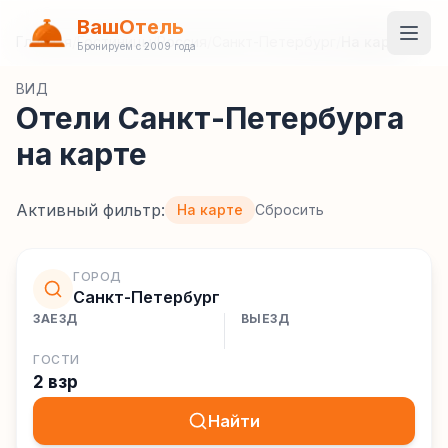
ВашОтель
Главная
/
Гостиницы
/
Россия
/
Санкт-Петербург
/
На карте
Бронируем с 2009 года
ВИД
Отели Санкт-Петербурга
на карте
Активный фильтр:
На карте
Сбросить
ГОРОД
Санкт-Петербург
ЗАЕЗД
ВЫЕЗД
ГОСТИ
2 взр
Найти