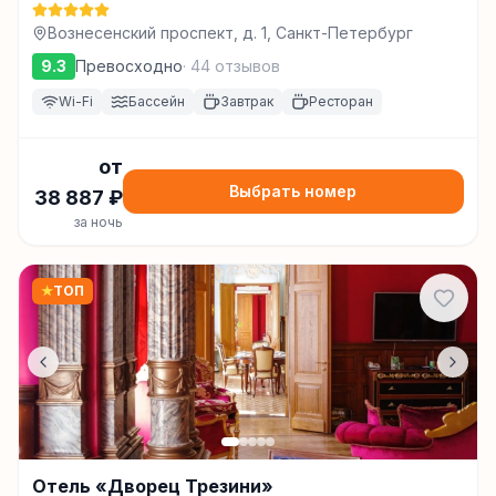
Вознесенский проспект, д. 1, Санкт-Петербург
9.3
Превосходно
·
44
отзывов
Wi-Fi
Бассейн
Завтрак
Ресторан
от
Выбрать номер
38 887
₽
за ночь
★
ТОП
Отель «Дворец Трезини»