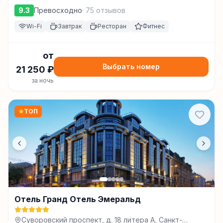
9.3
Превосходно
·
75
отзывов
Wi-Fi
Завтрак
Ресторан
Фитнес
от
Выбрать номер
21 250
₽
за ночь
★
ТОП
Отель Гранд Отель Эмеральд
Суворовский проспект, д. 18 литера А, Санкт-