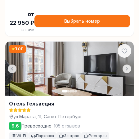
от
Выбрать номер
22 950
₽
за ночь
★
ТОП
Отель Гельвеция
ул Марата, 11, Санкт-Петербург
9.6
Превосходно
·
105
отзывов
Wi-Fi
Парковка
Завтрак
Ресторан