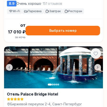
8.9
Очень хорошо
·
151
отзывов
Wi-Fi
Парковка
Завтрак
Ресторан
от
Выбрать номер
17 010
₽
за ночь
Отель Palace Bridge Hotel
Биржевой переулок 2-4, Санкт-Петербург