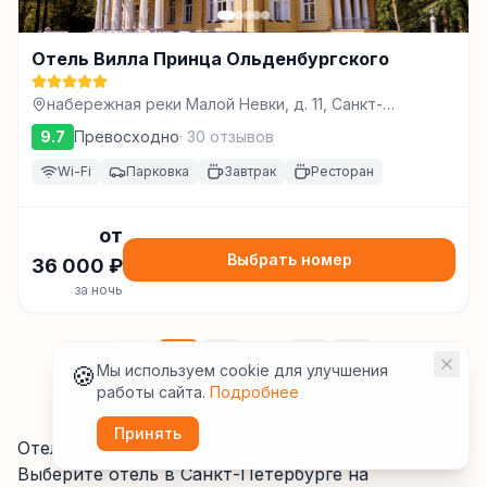
Отель Вилла Принца Ольденбургского
набережная реки Малой Невки, д. 11, Санкт-
Петербург
9.7
Превосходно
·
30
отзывов
Wi-Fi
Парковка
Завтрак
Ресторан
от
Выбрать номер
36 000
₽
за ночь
1
2
...
821
🍪
Мы используем cookie для улучшения
работы сайта.
Подробнее
Принять
Отели Санкт-Петербурга на карте
Выберите отель
в Санкт-Петербурге
на