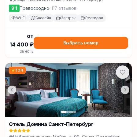
9.1
Превосходно
·
117
отзывов
Wi-Fi
Бассейн
Завтрак
Ресторан
от
Выбрать номер
14 400
₽
за ночь
★
ТОП
Отель Домина Санкт-Петербург
Набережная реки Мойки, д. 99, Санкт-Петербург