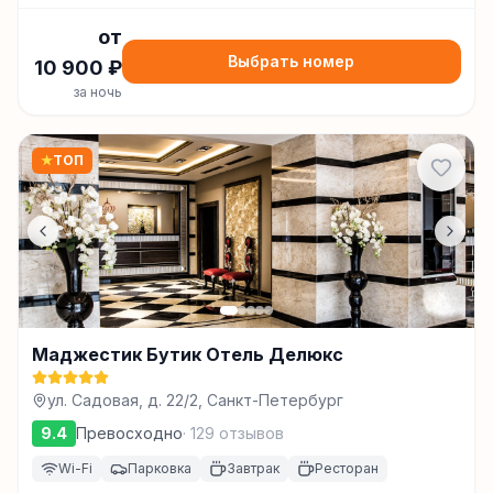
от
Выбрать номер
10 900
₽
за ночь
★
ТОП
Маджестик Бутик Отель Делюкс
ул. Садовая, д. 22/2, Санкт-Петербург
9.4
Превосходно
·
129
отзывов
Wi-Fi
Парковка
Завтрак
Ресторан