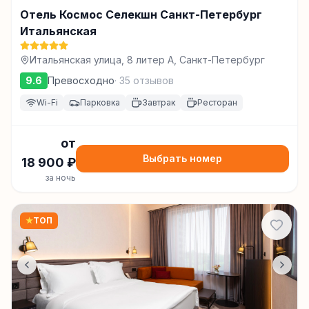
Отель Космос Селекшн Санкт-Петербург
Итальянская
Итальянская улица, 8 литер А, Санкт-Петербург
9.6
Превосходно
·
35
отзывов
Wi-Fi
Парковка
Завтрак
Ресторан
от
Выбрать номер
18 900
₽
за ночь
★
ТОП