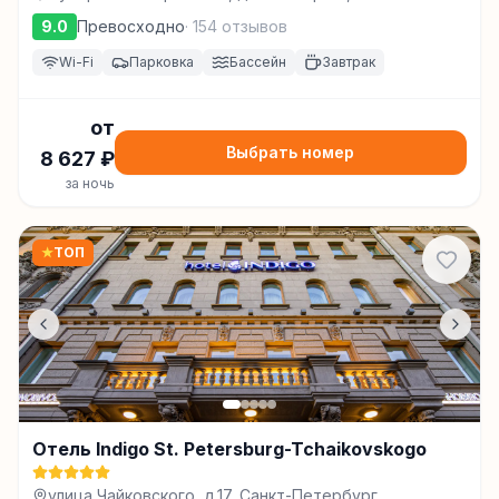
Петербург
9.0
Превосходно
·
154
отзывов
Wi-Fi
Парковка
Бассейн
Завтрак
от
Выбрать номер
8 627
₽
за ночь
★
ТОП
Отель Indigo St. Petersburg-Tchaikovskogo
улица Чайковского, д.17, Санкт-Петербург