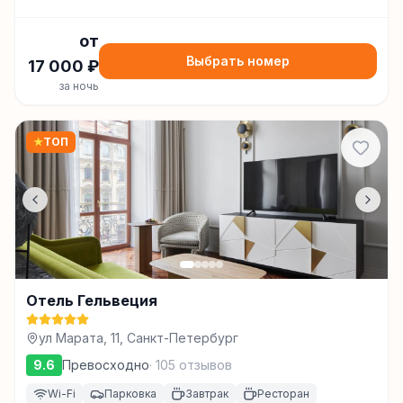
от
Выбрать номер
17 000
₽
за ночь
★
ТОП
Отель Гельвеция
ул Марата, 11, Санкт-Петербург
9.6
Превосходно
·
105
отзывов
Wi-Fi
Парковка
Завтрак
Ресторан