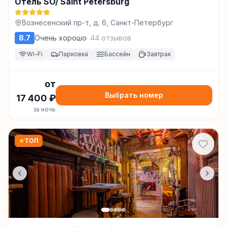
Отель SO/ Saint Petersburg
Вознесенский пр-т, д. 6, Санкт-Петербург
8.7
Очень хорошо
·
44
отзывов
Wi-Fi
Парковка
Бассейн
Завтрак
от
Выбрать номер
17 400
₽
за ночь
★
ТОП