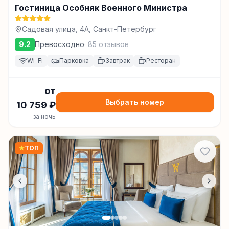
Гостиница Особняк Военного Министра
Садовая улица, 4А, Санкт-Петербург
9.2
Превосходно
·
85
отзывов
Wi-Fi
Парковка
Завтрак
Ресторан
от
Выбрать номер
10 759
₽
за ночь
★
ТОП