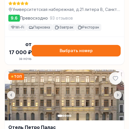
Университетская набережная, д.21 литера В, Санкт-
Петербург
9.6
Превосходно
·
93
отзывов
Wi-Fi
Парковка
Завтрак
Ресторан
от
Выбрать номер
17 000
₽
за ночь
★
ТОП
Отель Петро Палас