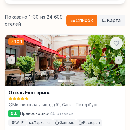
Показано
1
–
30
из
24 609
Список
Карта
отелей
★
ТОП
Отель Екатерина
Миллионная улица, д.10, Санкт-Петербург
9.6
Превосходно
·
46
отзывов
Wi-Fi
Парковка
Завтрак
Ресторан