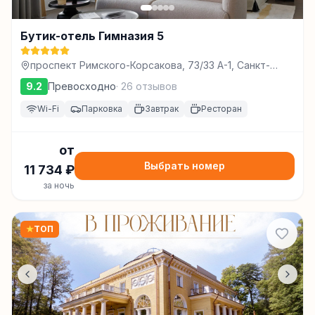
Бутик-отель Гимназия 5
проспект Римского-Корсакова, 73/33 А-1, Санкт-
Петербург
9.2
Превосходно
·
26
отзывов
Wi-Fi
Парковка
Завтрак
Ресторан
от
Выбрать номер
11 734
₽
за ночь
★
ТОП