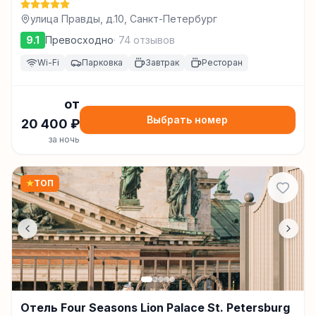
улица Правды, д.10, Санкт-Петербург
9.1
Превосходно
·
74
отзывов
Wi-Fi
Парковка
Завтрак
Ресторан
от
Выбрать номер
20 400
₽
за ночь
★
ТОП
Отель Four Seasons Lion Palace St. Petersburg