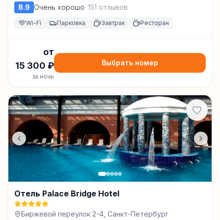
8.9
Очень хорошо
·
151
отзывов
Wi-Fi
Парковка
Завтрак
Ресторан
от
Выбрать номер
15 300
₽
за ночь
Отель Palace Bridge Hotel
Биржевой переулок 2-4, Санкт-Петербург