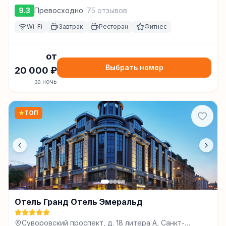
9.3
Превосходно
·
75
отзывов
Wi-Fi
Завтрак
Ресторан
Фитнес
от
Выбрать номер
20 000
₽
за ночь
★
ТОП
Отель Гранд Отель Эмеральд
Суворовский проспект, д. 18 литера А, Санкт-