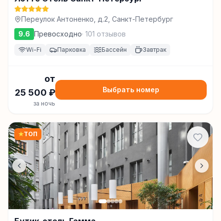
Переулок Антоненко, д.2, Санкт-Петербург
9.6
Превосходно
·
101
отзывов
Wi-Fi
Парковка
Бассейн
Завтрак
от
Выбрать номер
25 500
₽
за ночь
★
ТОП