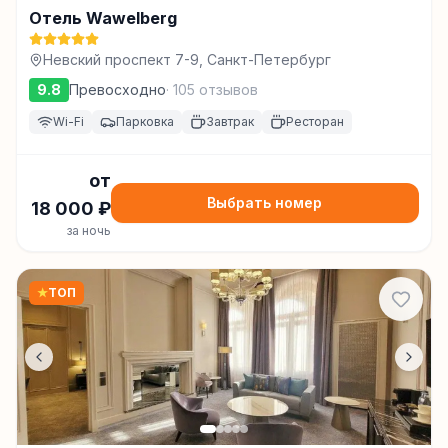
Отель Wawelberg
Невский проспект 7-9, Санкт-Петербург
9.8
Превосходно
·
105
отзывов
Wi-Fi
Парковка
Завтрак
Ресторан
от
Выбрать номер
18 000
₽
за ночь
★
ТОП