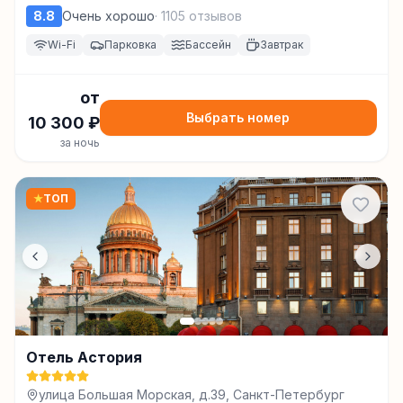
8.8
Очень хорошо
·
1105
отзывов
Wi-Fi
Парковка
Бассейн
Завтрак
от
Выбрать номер
10 300
₽
за ночь
★
ТОП
Отель Астория
улица Большая Морская, д.39, Санкт-Петербург