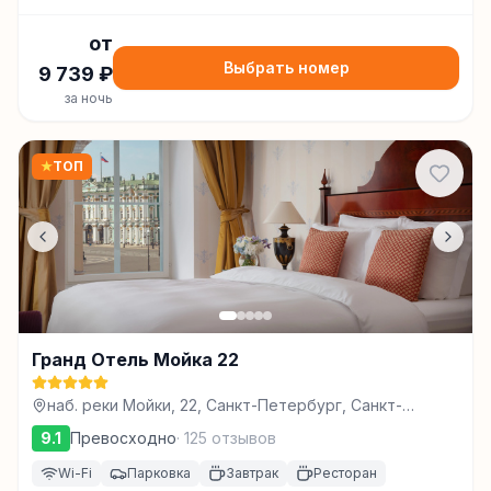
от
Выбрать номер
9 739
₽
за ночь
★
ТОП
Гранд Отель Мойка 22
наб. реки Мойки, 22, Санкт-Петербург, Санкт-
Петербург
9.1
Превосходно
·
125
отзывов
Wi-Fi
Парковка
Завтрак
Ресторан