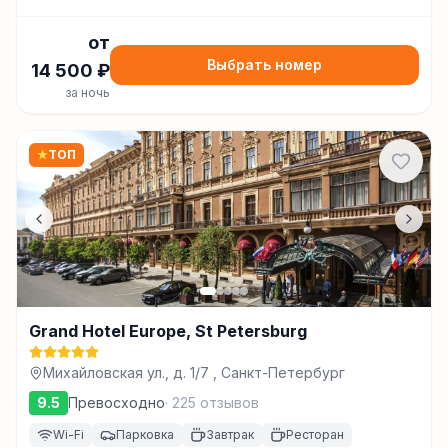
от
Выбрать номер
14 500
₽
за ночь
★
ТОП
Grand Hotel Europe, St Petersburg
Михайловская ул., д. 1/7 , Санкт-Петербург
9.5
Превосходно
·
225
отзывов
Wi-Fi
Парковка
Завтрак
Ресторан