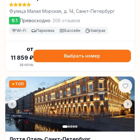
улица Малая Морская, д. 14, Санкт-Петербург
9.1
Превосходно
·
206
отзывов
Wi-Fi
Парковка
Бассейн
Завтрак
от
Выбрать номер
11 859
₽
за ночь
★
ТОП
Лотте Отель Санкт-Петербург