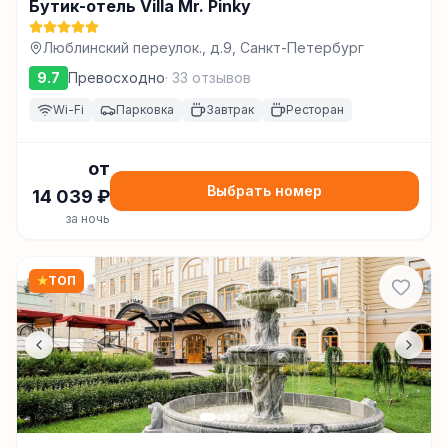
Бутик-отель Villa Mr. Pinky
Люблинский переулок., д.9, Санкт-Петербург
9.7
Превосходно
·
33
отзывов
Wi-Fi
Парковка
Завтрак
Ресторан
от
Выбрать номер
14 039
₽
за ночь
★
ТОП