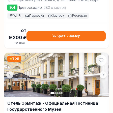
9.4
Превосходно
·
283
отзывов
Wi-Fi
Парковка
Завтрак
Ресторан
от
Выбрать номер
9 200
₽
за ночь
★
ТОП
Отель Эрмитаж - Официальная Гостиница
Государственного Музея