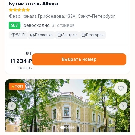
Бутик-отель Albora
наб. канала Грибоедова, 133А, Санкт-Петербург
9.7
Превосходно
·
31
отзывов
Wi-Fi
Парковка
Завтрак
Ресторан
от
Выбрать номер
11 234
₽
за ночь
★
ТОП