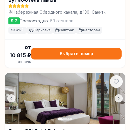
Бутик-отель Гамма
Набережная Обводного канала, д.130, Санкт-
Петербург
9.2
Превосходно
·
69
отзывов
Wi-Fi
Парковка
Завтрак
Ресторан
от
Выбрать номер
10 815
₽
за ночь