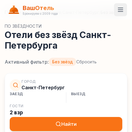
ВашОтель
Главная
/
Гостиницы
/
Россия
/
Санкт-Петербург
/
Без звёзд
Бронируем с 2009 года
ПО ЗВЁЗДНОСТИ
Отели без звёзд Санкт-
Петербурга
Активный фильтр:
Без звёзд
Сбросить
ГОРОД
Санкт-Петербург
ЗАЕЗД
ВЫЕЗД
ГОСТИ
2 взр
Найти