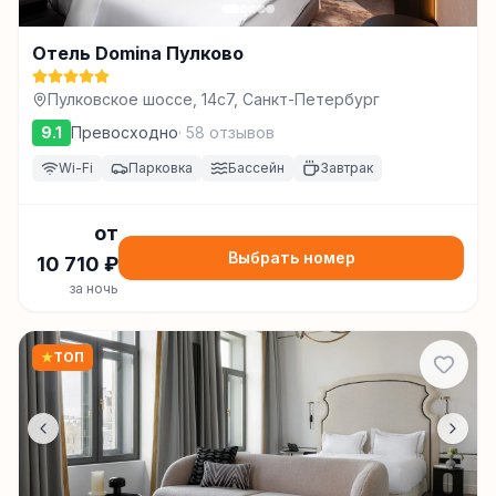
Отель Domina Пулково
Пулковское шоссе, 14с7, Санкт-Петербург
9.1
Превосходно
·
58
отзывов
Wi-Fi
Парковка
Бассейн
Завтрак
от
Выбрать номер
10 710
₽
за ночь
★
ТОП