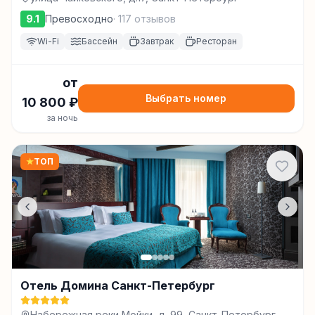
9.1
Превосходно
·
117
отзывов
Wi-Fi
Бассейн
Завтрак
Ресторан
от
Выбрать номер
10 800
₽
за ночь
★
ТОП
Отель Домина Санкт-Петербург
Набережная реки Мойки, д. 99, Санкт-Петербург