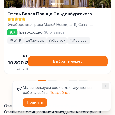
Отель Вилла Принца Ольденбургского
набережная реки Малой Невки, д. 11, Санкт-
Петербург
9.7
Превосходно
·
30
отзывов
Wi-Fi
Парковка
Завтрак
Ресторан
от
Выбрать номер
19 800
₽
за ночь
1
2
...
821
🍪
Мы используем cookie для улучшения
работы сайта.
Подробнее
Принять
Отели без звёзд Санкт-Петербурга
Отели без официальной звёздной категории
в