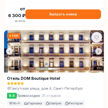
от
Выбрать номер
6 300
₽
за ночь
★
ТОП
Отель DOM Boutique Hotel
Гангутская улица, дом 4, Санкт-Петербург
9.4
Превосходно
·
25
отзывов
Wi-Fi
Парковка
Завтрак
Ресторан