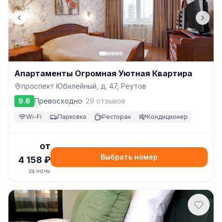
Апартаменты Огромная Уютная Квартира
проспект Юбилейный, д. 47, Реутов
9.8
Превосходно
·
29
отзывов
Wi-Fi
Парковка
Ресторан
Кондиционер
от
Выбрать номер
4 158
₽
за ночь