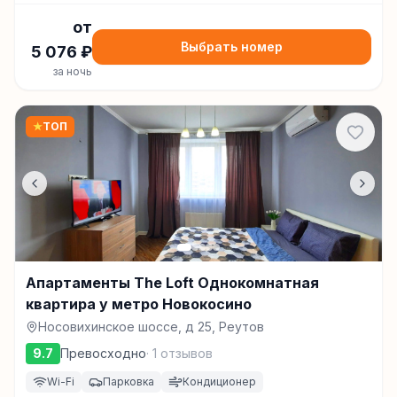
от
Выбрать номер
5 076
₽
за ночь
★
ТОП
Апартаменты The Loft Однокомнатная
квартира у метро Новокосино
Носовихинское шоссе, д 25, Реутов
9.7
Превосходно
·
1
отзывов
Wi-Fi
Парковка
Кондиционер