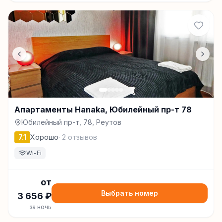
Апартаменты Hanaka, Юбилейный пр-т 78
Юбилейный пр-т, 78, Реутов
7.1
Хорошо
·
2
отзывов
Wi-Fi
от
Выбрать номер
3 656
₽
за ночь