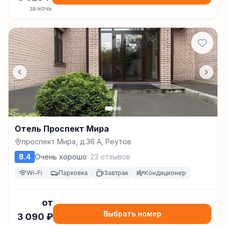
за ночь
Отель Проспект Мира
проспект Мира, д.36 А, Реутов
8.4
Очень хорошо
·
23
отзывов
Wi-Fi
Парковка
Завтрак
Кондиционер
от
Выбрать номер
3 090
₽