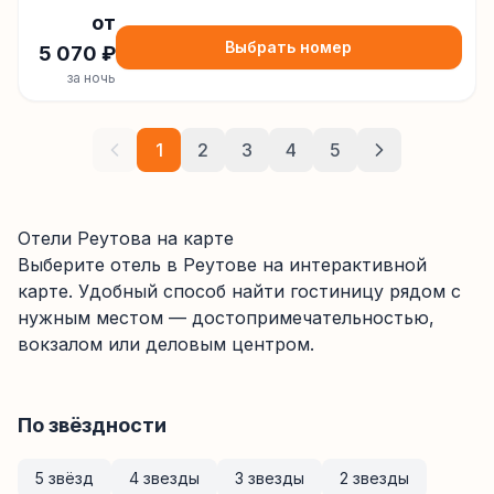
от
Выбрать номер
5 070
₽
за ночь
1
2
3
4
5
Отели Реутова на карте
Выберите отель
в Реутове
на интерактивной
карте. Удобный способ найти гостиницу рядом с
нужным местом — достопримечательностью,
вокзалом или деловым центром.
По звёздности
5 звёзд
4 звезды
3 звезды
2 звезды