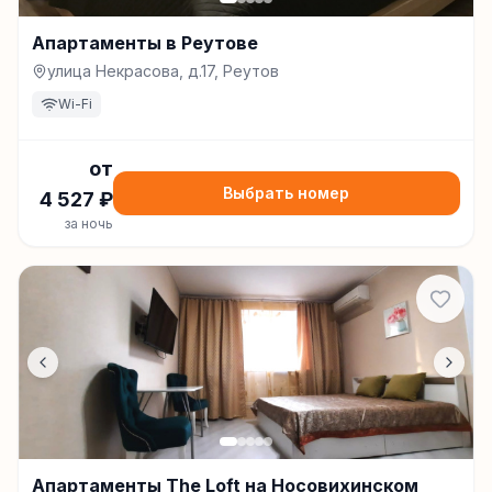
Апартаменты в Реутове
улица Некрасова, д.17, Реутов
Wi-Fi
от
Выбрать номер
4 527
₽
за ночь
Апартаменты The Loft на Носовихинском