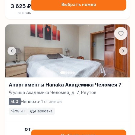
Выбрать номер
3 625
₽
за ночь
Апартаменты Hanaka Академика Челомея 7
улица Академика Челомея, д. 7, Реутов
6.0
Неплохо
·
1
отзывов
Wi-Fi
Парковка
от