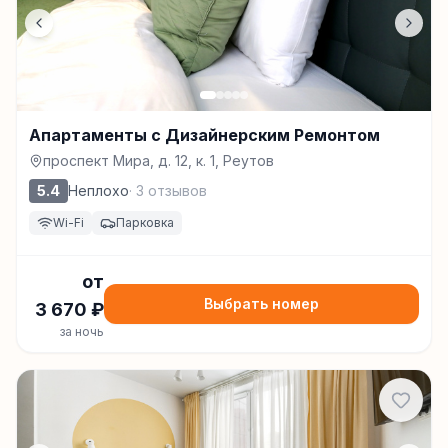
Апартаменты с Дизайнерским Ремонтом
проспект Мира, д. 12, к. 1, Реутов
5.4
Неплохо
·
3
отзывов
Wi-Fi
Парковка
от
Выбрать номер
3 670
₽
за ночь