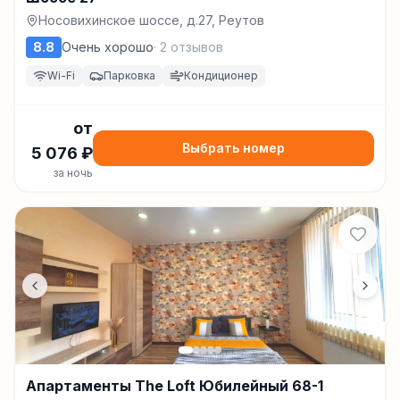
Носовихинское шоссе, д.27, Реутов
8.8
Очень хорошо
·
2
отзывов
Wi-Fi
Парковка
Кондиционер
от
Выбрать номер
5 076
₽
за ночь
Апартаменты The Loft Юбилейный 68-1