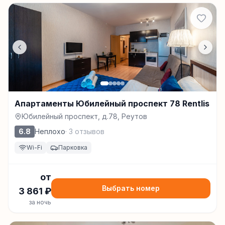
Апартаменты Юбилейный проспект 78 Rentlis
Юбилейный проспект, д.78, Реутов
6.8
Неплохо
·
3
отзывов
Wi-Fi
Парковка
от
Выбрать номер
3 861
₽
за ночь