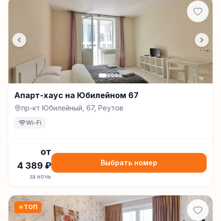
Апарт-хаус на Юбилейном 67
пр-кт Юбилейный, 67, Реутов
Wi-Fi
от
Выбрать номер
4 389
₽
за ночь
★
ТОП