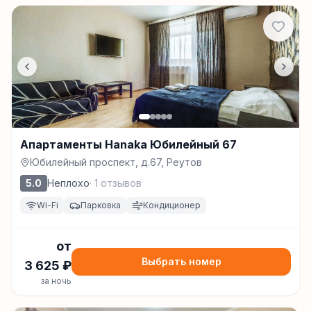
Апартаменты Hanaka Юбилейный 67
Юбилейный проспект, д.67, Реутов
5.0
Неплохо
·
1
отзывов
Wi-Fi
Парковка
Кондиционер
от
Выбрать номер
3 625
₽
за ночь