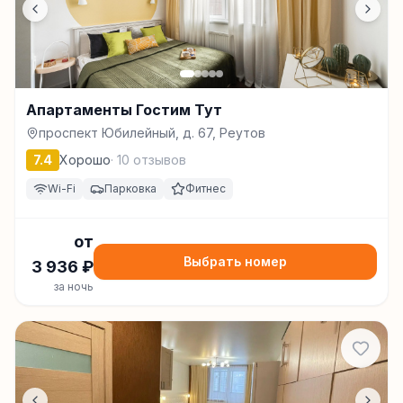
Апартаменты Гостим Тут
проспект Юбилейный, д. 67, Реутов
7.4
Хорошо
·
10
отзывов
Wi-Fi
Парковка
Фитнес
от
Выбрать номер
3 936
₽
за ночь