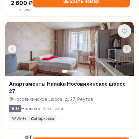
Выбрать номер
2 600
₽
за ночь
Апартаменты Hanaka Носовихинское шоссе
27
Носовихинское шоссе, д. 27, Реутов
6.0
Неплохо
·
3
отзывов
Wi-Fi
Парковка
от