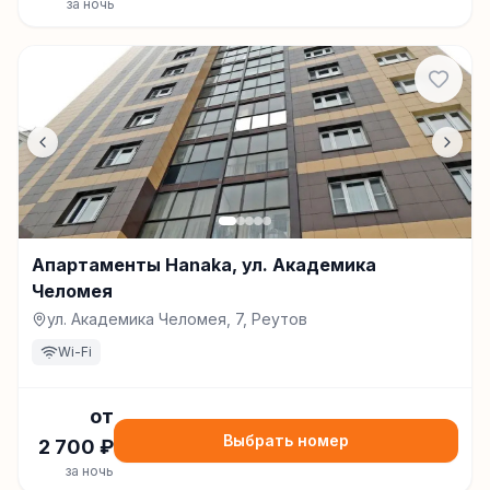
за ночь
Апартаменты Hanaka, ул. Академика
Челомея
ул. Академика Челомея, 7, Реутов
Wi-Fi
от
Выбрать номер
2 700
₽
за ночь