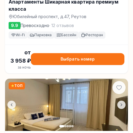
Апартаменты Шикарная квартира премиум
класса
Юбилейный проспект, д.47, Реутов
9.9
Превосходно
·
12
отзывов
Wi-Fi
Парковка
Бассейн
Ресторан
от
Выбрать номер
3 958
₽
за ночь
★
ТОП