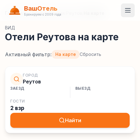
ВашОтель
Главная
/
Гостиницы
/
Россия
/
Реутов
/
На карте
Бронируем с 2009 года
ВИД
Отели Реутова на карте
Активный фильтр:
На карте
Сбросить
ГОРОД
Реутов
ЗАЕЗД
ВЫЕЗД
ГОСТИ
2 взр
Найти