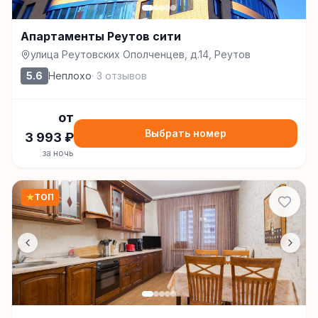
Апартаменты Реутов сити
улица Реутовских Ополченцев, д.14, Реутов
5.6
Неплохо
·
3
отзывов
от
Выбрать номер
3 993
₽
за ночь
★
ТОП