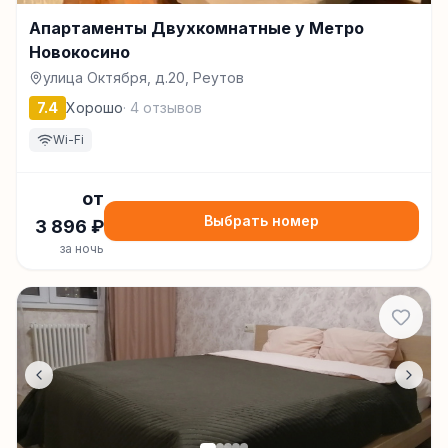
Апартаменты Двухкомнатные у Метро
Новокосино
улица Октября, д.20, Реутов
7.4
Хорошо
·
4
отзывов
Wi-Fi
от
Выбрать номер
3 896
₽
за ночь