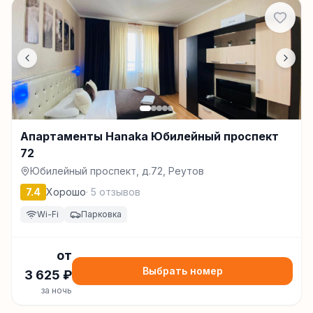
Апартаменты Hanaka Юбилейный проспект
72
Юбилейный проспект, д.72, Реутов
7.4
Хорошо
·
5
отзывов
Wi-Fi
Парковка
от
Выбрать номер
3 625
₽
за ночь