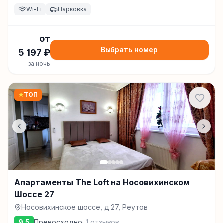
Wi-Fi
Парковка
от
Выбрать номер
5 197
₽
за ночь
★
ТОП
Апартаменты The Loft на Носовихинском
Шоссе 27
Носовихинское шоссе, д 27, Реутов
9.5
Превосходно
·
1
отзывов