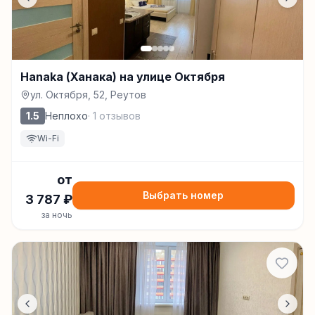
Hanaka (Ханака) на улице Октября
ул. Октября, 52, Реутов
1.5
Неплохо
·
1
отзывов
Wi-Fi
от
Выбрать номер
3 787
₽
за ночь