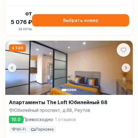
от
Выбрать номер
5 076
₽
за ночь
★
ТОП
Апартаменты The Loft Юбилейный 68
Юбилейный проспект, д.68, Реутов
10.0
Превосходно
·
1
отзывов
Wi-Fi
Парковка