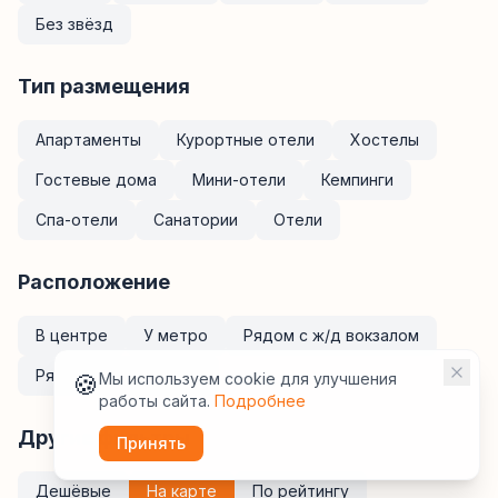
Без звёзд
Тип размещения
Апартаменты
Курортные отели
Хостелы
Гостевые дома
Мини-отели
Кемпинги
Спа-отели
Санатории
Отели
Расположение
В центре
У метро
Рядом с ж/д вокзалом
Рядом с аэропортом
🍪
Мы используем cookie для улучшения
работы сайта.
Подробнее
Другие фильтры
Принять
Дешёвые
На карте
По рейтингу