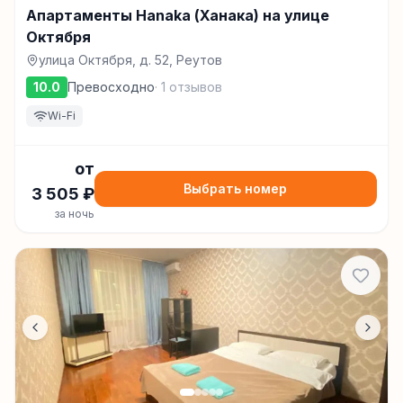
Апартаменты Hanaka (Ханака) на улице
Октября
улица Октября, д. 52, Реутов
10.0
Превосходно
·
1
отзывов
Wi-Fi
от
Выбрать номер
3 505
₽
за ночь