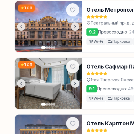
★
ТОП
Отель Метропол
Театральный пр-д, д
9.2
Превосходно
·
2
Wi-Fi
Парковка
★
ТОП
Отель Сафмар П
1-ая Тверская Ямская
9.1
Превосходно
·
46
Wi-Fi
Парковка
Отель Карлтон 