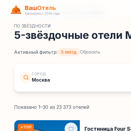
ВашОтель
Главная
/
Гостиницы
/
Россия
/
Москва
/
5 звёзд
Бронируем с 2009 года
ПО ЗВЁЗДНОСТИ
5-звёздочные отели
Активный фильтр:
5 звёзд
Сбросить
ГОРОД
Москва
Показано
1
–
30
из
23 373
отелей
★
ТОП
Гостиница Four 