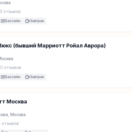
Москва
3
отзывов
Бассейн
Завтрак
юкс (бывший Марриотт Ройал Аврора)
 Москва
51
отзывов
Бассейн
Завтрак
тт Москва
сква, Москва
3
отзывов