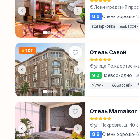
Ленинградский просп
8.6
Очень хорошо
·
1
Парковка
Бассей
★
ТОП
Отель Савой
улица Рождественка,
9.2
Превосходно
·
15
Wi-Fi
Бассейн
Отель Mamaison 
ул. Покровка, д. 40 
8.8
Очень хорошо
·
6