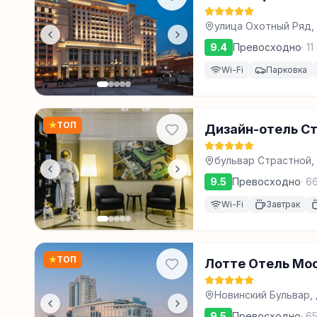
улица Охотный Ряд, 
9.4
Превосходно
·
11
Wi-Fi
Парковка
★
ТОП
Дизайн-отель С
бульвар Страстной, 
9.5
Превосходно
·
6
Wi-Fi
Завтрак
★
ТОП
Лотте Отель Мо
Новинский Бульвар, д
9.5
Превосходно
·
6