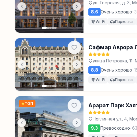
ул. Тверская, д. 3, 
8.6
Очень хорошо
·
3
Wi-Fi
Парковка
Сафмар Аврора Л
улица Петровка, 11,
8.8
Очень хорошо
·
1
Wi-Fi
Парковка
★
ТОП
Арарат Парк Хая
Неглинная ул., 4, Мо
9.3
Превосходно
·
6