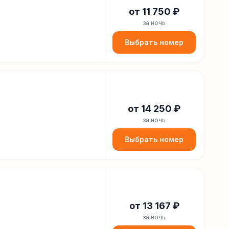
от
11 750
₽
за ночь
Выбрать номер
от
14 250
₽
за ночь
Выбрать номер
от
13 167
₽
за ночь