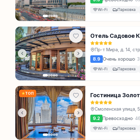
Wi-Fi
Парковка
Отель Садовое 
Пр-т Мира, д. 14, ст
8.9
Очень хорошо
·
3
Wi-Fi
Парковка
★
ТОП
Гостиница Золот
Смоленская улица, 5
9.2
Превосходно
·
4
Wi-Fi
Парковка