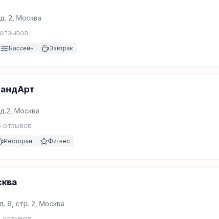
д. 2, Москва
отзывов
Бассейн
Завтрак
тандАрт
д.2, Москва
6
отзывов
Ресторан
Фитнес
сква
. 8, стр. 2, Москва
5
отзывов