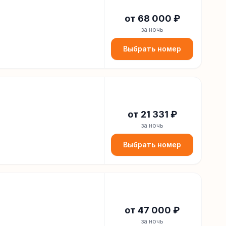
от
68 000
₽
за ночь
Выбрать номер
от
21 331
₽
за ночь
Выбрать номер
от
47 000
₽
за ночь