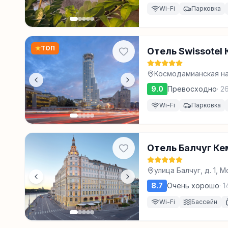
Wi-Fi
Парковка
★
ТОП
Отель Swissotel
Космодамианская наб
9.0
Превосходно
·
26
Wi-Fi
Парковка
Отель Балчуг Ке
улица Балчуг, д. 1, 
8.7
Очень хорошо
·
1
Wi-Fi
Бассейн