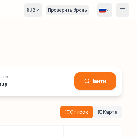
RUB
Проверить бронь
СТИ
Найти
взр
Список
Карта