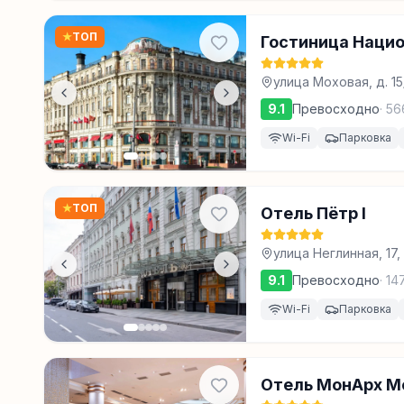
★
ТОП
Гостиница Наци
улица Моховая, д. 15/
9.1
Превосходно
·
56
Wi-Fi
Парковка
★
ТОП
Отель Пётр I
улица Неглинная, 17,
9.1
Превосходно
·
14
Wi-Fi
Парковка
Отель МонАрх Мо