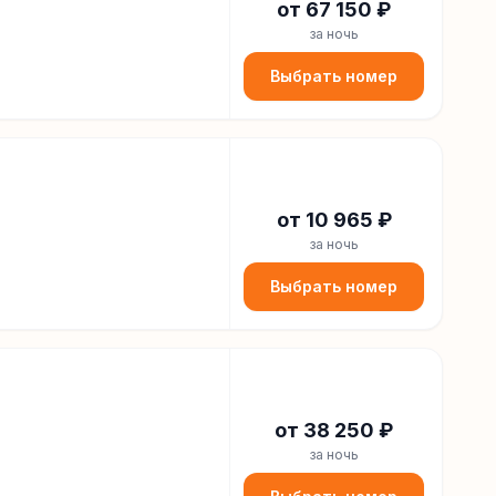
от
67 150
₽
за ночь
Выбрать номер
от
10 965
₽
за ночь
Выбрать номер
от
38 250
₽
за ночь