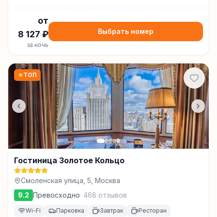
от
Выбрать номер
8 127
₽
за ночь
★
ТОП
Гостиница Золотое Кольцо
Смоленская улица, 5, Москва
9.2
Превосходно
·
468
отзывов
Wi-Fi
Парковка
Завтрак
Ресторан