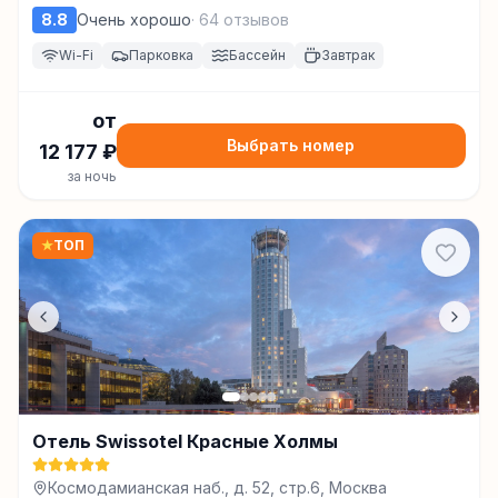
8.8
Очень хорошо
·
64
отзывов
Wi-Fi
Парковка
Бассейн
Завтрак
от
Выбрать номер
12 177
₽
за ночь
★
ТОП
Отель Swissotel Красные Холмы
Космодамианская наб., д. 52, стр.6, Москва