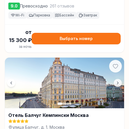
9.0
Превосходно
·
261
отзывов
Wi-Fi
Парковка
Бассейн
Завтрак
от
Выбрать номер
15 300
₽
за ночь
Отель Балчуг Кемпински Москва
улица Балчуг, д. 1, Москва