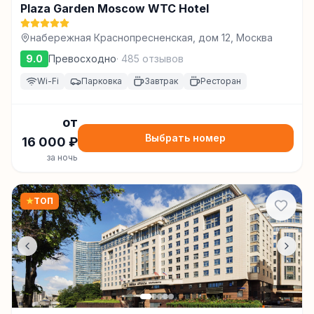
Plaza Garden Moscow WTC Hotel
набережная Краснопресненская, дом 12, Москва
9.0
Превосходно
·
485
отзывов
Wi-Fi
Парковка
Завтрак
Ресторан
от
Выбрать номер
16 000
₽
за ночь
★
ТОП