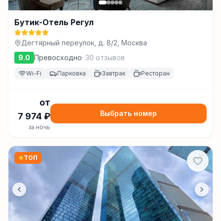
Бутик-Отель Регул
Дегтярный переулок, д. 8/2, Москва
9.0
Превосходно
·
30
отзывов
Wi-Fi
Парковка
Завтрак
Ресторан
от
Выбрать номер
7 974
₽
за ночь
★
ТОП