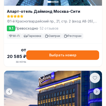
Апарт-отель Даймонд Москва-Сити
1-й Красногвардейский пр., 21, стр. 2 (вход А8-26),
Москва
9.1
Превосходно
·
52
отзывов
Wi-Fi
Парковка
Завтрак
Ресторан
от
Выбрать номер
20 585
₽
за ночь