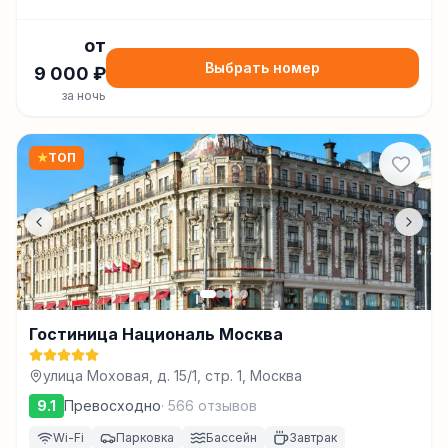
от
Выбрать номер
9 000
₽
за ночь
★
ТОП
Гостиница Националь Москва
улица Моховая, д. 15/1, стр. 1, Москва
9.1
Превосходно
·
566
отзывов
Wi-Fi
Парковка
Бассейн
Завтрак