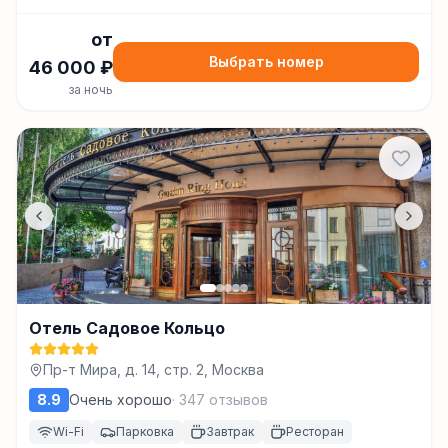
от
Выбрать номер
46 000
₽
за ночь
Отель Садовое Кольцо
Пр-т Мира, д. 14, стр. 2, Москва
8.9
Очень хорошо
·
347
отзывов
Wi-Fi
Парковка
Завтрак
Ресторан