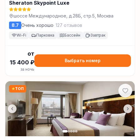
Sheraton Skypoint Luxe
шоссе Международное, д.28Б, стр.5, Москва
8.7
Очень хорошо
·
127
отзывов
Wi-Fi
Парковка
Бассейн
Завтрак
от
Выбрать номер
15 400
₽
за ночь
★
ТОП