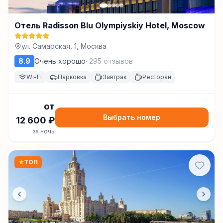
Отель Radisson Blu Olympiyskiy Hotel, Moscow
ул. Самарская, 1, Москва
8.9
Очень хорошо
·
295
отзывов
Wi-Fi
Парковка
Завтрак
Ресторан
от
Выбрать номер
12 600
₽
за ночь
★
ТОП