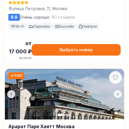
улица Петровка, 11, Москва
8.8
Очень хорошо
·
151
отзывов
Wi-Fi
Парковка
Бассейн
Завтрак
от
Выбрать номер
17 000
₽
за ночь
★
ТОП
Арарат Парк Хаятт Москва