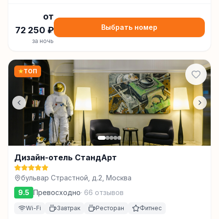
от
Выбрать номер
72 250
₽
за ночь
★
ТОП
Дизайн-отель СтандАрт
бульвар Страстной, д.2, Москва
9.5
Превосходно
·
66
отзывов
Wi-Fi
Завтрак
Ресторан
Фитнес