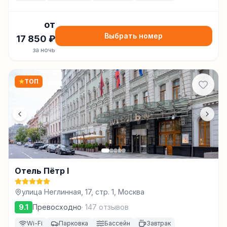
от
Выбрать номер
17 850
₽
за ночь
★
ТОП
Отель Пётр I
улица Неглинная, 17, стр. 1, Москва
9.1
Превосходно
·
147
отзывов
Wi-Fi
Парковка
Бассейн
Завтрак