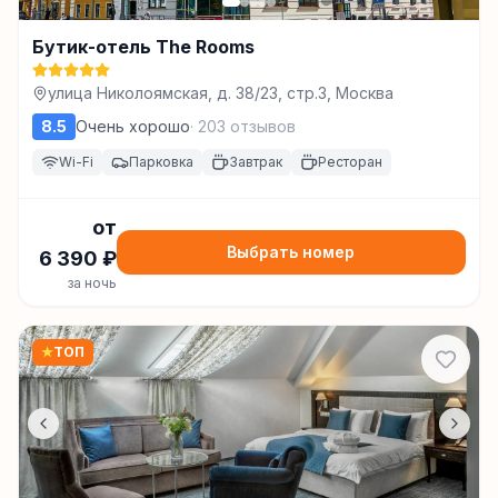
Бутик-отель The Rooms
улица Николоямская, д. 38/23, стр.3, Москва
8.5
Очень хорошо
·
203
отзывов
Wi-Fi
Парковка
Завтрак
Ресторан
от
Выбрать номер
6 390
₽
за ночь
★
ТОП