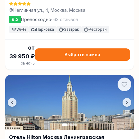
Неглинная ул., 4, Москва, Москва
9.3
Превосходно
·
63
отзывов
Wi-Fi
Парковка
Завтрак
Ресторан
от
Выбрать номер
39 950
₽
за ночь
Отель Hilton Москва Ленинградская