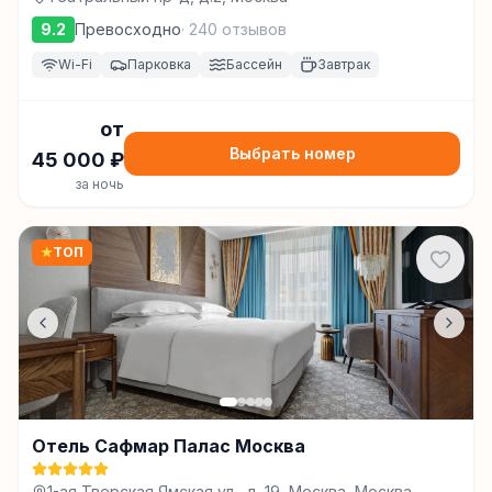
9.2
Превосходно
·
240
отзывов
Wi-Fi
Парковка
Бассейн
Завтрак
от
Выбрать номер
45 000
₽
за ночь
★
ТОП
Отель Сафмар Палас Москва
1-ая Тверская Ямская ул., д. 19, Москва, Москва