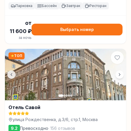
Парковка
Бассейн
Завтрак
Ресторан
от
Выбрать номер
11 600
₽
за ночь
★
ТОП
Отель Савой
улица Рождественка, д.3/6, стр.1, Москва
9.2
Превосходно
·
156
отзывов