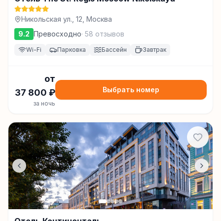
Никольская ул., 12, Москва
9.2
Превосходно
·
58
отзывов
Wi-Fi
Парковка
Бассейн
Завтрак
от
Выбрать номер
37 800
₽
за ночь