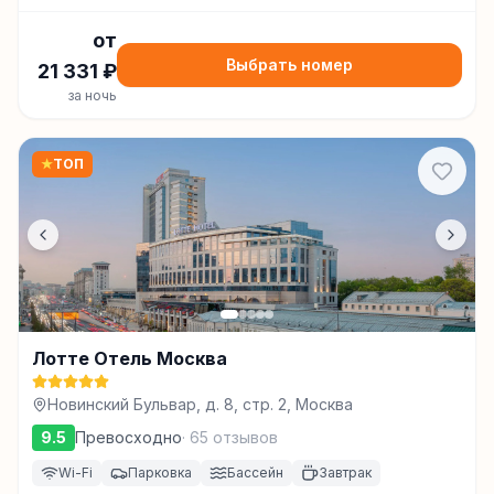
от
Выбрать номер
21 331
₽
за ночь
★
ТОП
Лотте Отель Москва
Новинский Бульвар, д. 8, стр. 2, Москва
9.5
Превосходно
·
65
отзывов
Wi-Fi
Парковка
Бассейн
Завтрак