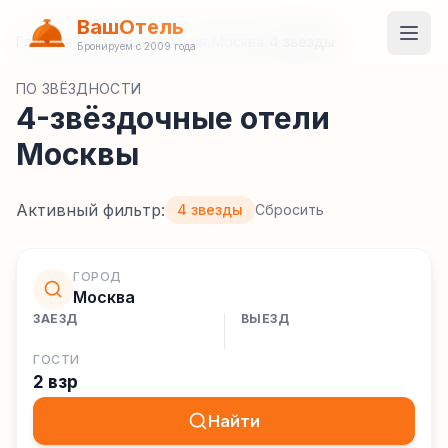
ВашОтель
Главная
/
Гостиницы
/
Россия
/
Москва
/
4 звезды
Бронируем с 2009 года
ПО ЗВЁЗДНОСТИ
4-звёздочные отели
Москвы
Активный фильтр:
4 звезды
Сбросить
ГОРОД
Москва
ЗАЕЗД
ВЫЕЗД
ГОСТИ
2 взр
Найти