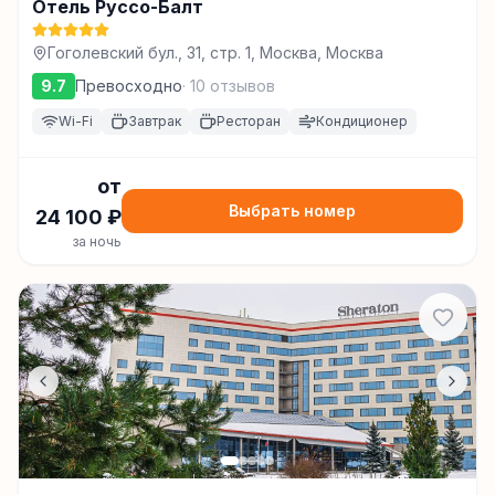
Отель Руссо-Балт
Гоголевский бул., 31, стр. 1, Москва, Москва
9.7
Превосходно
·
10
отзывов
Wi-Fi
Завтрак
Ресторан
Кондиционер
от
Выбрать номер
24 100
₽
за ночь