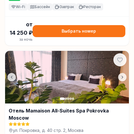
Wi-Fi
Бассейн
Завтрак
Ресторан
от
Выбрать номер
14 250
₽
за ночь
Отель Mamaison All-Suites Spa Pokrovka
Moscow
ул. Покровка, д. 40 стр. 2, Москва