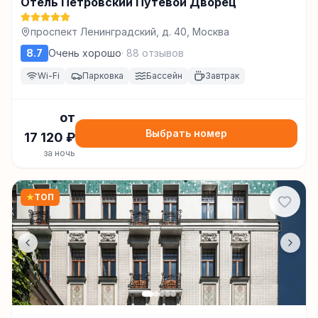
Отель Петровский Путевой Дворец
проспект Ленинградский, д. 40, Москва
8.7
Очень хорошо
·
88
отзывов
Wi-Fi
Парковка
Бассейн
Завтрак
от
Выбрать номер
17 120
₽
за ночь
★
ТОП