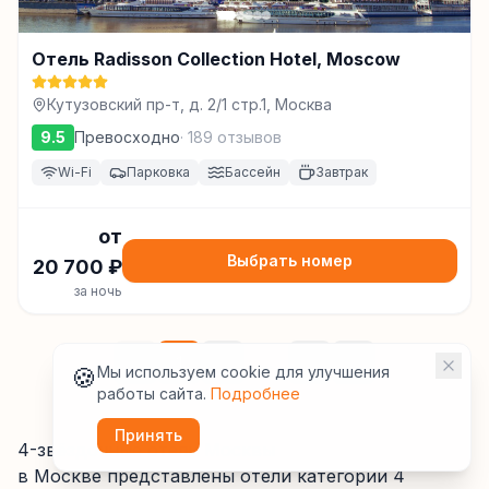
Отель Radisson Collection Hotel, Moscow
Кутузовский пр-т, д. 2/1 стр.1, Москва
9.5
Превосходно
·
189
отзывов
Wi-Fi
Парковка
Бассейн
Завтрак
от
Выбрать номер
20 700
₽
за ночь
1
2
...
780
🍪
Мы используем cookie для улучшения
работы сайта.
Подробнее
Принять
4-звёздочные отели Москвы
в Москве
представлены отели категории
4