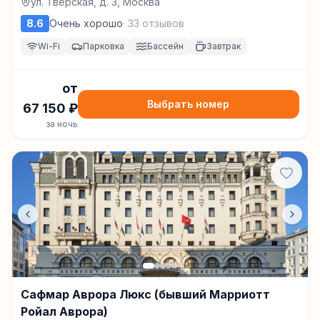
ул. Тверская, д. 3, Москва
8.6
Очень хорошо
·
33
отзывов
Wi-Fi
Парковка
Бассейн
Завтрак
от
Выбрать номер
67 150
₽
за ночь
Сафмар Аврора Люкс (бывший Марриотт
Ройал Аврора)