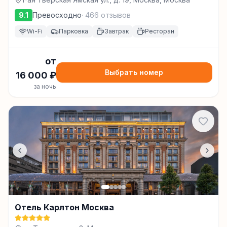
9.1
Превосходно
·
466
отзывов
Wi-Fi
Парковка
Завтрак
Ресторан
от
Выбрать номер
16 000
₽
за ночь
Отель Карлтон Москва