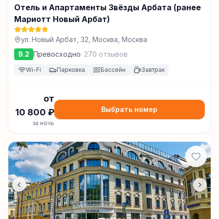
Отель и Апартаменты Звёзды Арбата (ранее
Мариотт Новый Арбат)
ул. Новый Арбат, 32, Москва, Москва
9.2
Превосходно
·
270
отзывов
Wi-Fi
Парковка
Бассейн
Завтрак
от
Выбрать номер
10 800
₽
за ночь