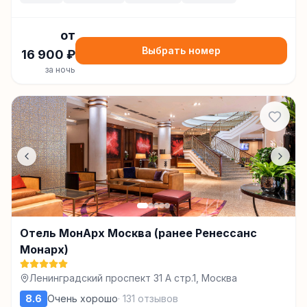
от
Выбрать номер
16 900
₽
за ночь
Отель МонАрх Москва (ранее Ренессанс
Монарх)
Ленинградский проспект 31 А стр.1, Москва
8.6
Очень хорошо
·
131
отзывов