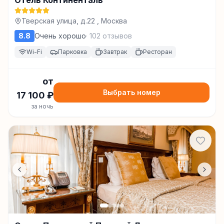
Отель Континенталь
Тверская улица, д.22 , Москва
8.8
Очень хорошо
·
102
отзывов
Wi-Fi
Парковка
Завтрак
Ресторан
от
Выбрать номер
17 100
₽
за ночь