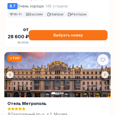
8.7
Очень хорошо
·
148
отзывов
Wi-Fi
Бассейн
Завтрак
Ресторан
от
Выбрать номер
28 600
₽
за ночь
★
ТОП
Отель Метрополь
Театральный пр-д, д.2, Москва