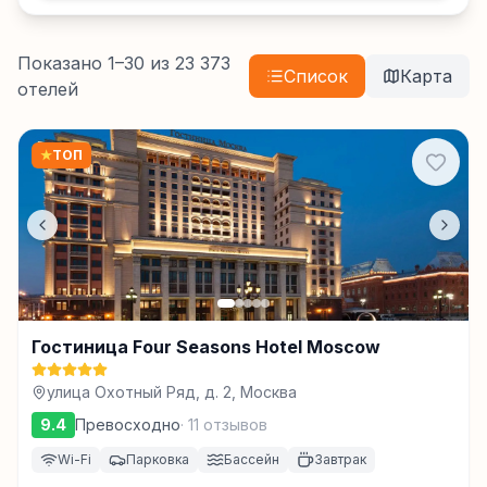
Показано
1
–
30
из
23 373
Список
Карта
отелей
★
ТОП
Гостиница Four Seasons Hotel Moscow
улица Охотный Ряд, д. 2, Москва
9.4
Превосходно
·
11
отзывов
Wi-Fi
Парковка
Бассейн
Завтрак