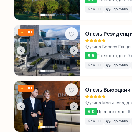
Wi-Fi
Парковка
★
ТОП
Отель Резиденц
улица Бориса Ельцин
9.5
Превосходно
·
9
Wi-Fi
Парковка
★
ТОП
Отель Высоцкий
улица Малышева, д. 
9.0
Превосходно
·
1
Wi-Fi
Парковка