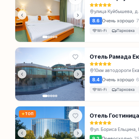
улица Куйбышева, д.
8.6
Очень хорошо
·
7
Wi-Fi
Парковка
Отель Рамада Ек
10км автодороги Ека
8.4
Очень хорошо
·
6
Wi-Fi
Парковка
★
ТОП
Отель Гостиница
ул. Бориса Ельцина,
9.2
Превосходно
·
7