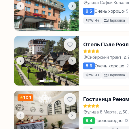
улица Софьи Ковалев
8.5
Очень хорошо
·
5
Wi-Fi
Парковка
Отель Пале Роял
Сибирский тракт, д.
8.9
Очень хорошо
·
2
Wi-Fi
Парковка
★
ТОП
Гостиница Рено
улица 8 Марта, д.50
9.4
Превосходно
·
13