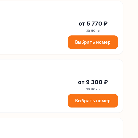
от
5 770
₽
за ночь
Выбрать номер
от
9 300
₽
за ночь
Выбрать номер