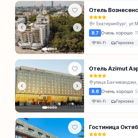
Отель Вознесен
г Екатеринбург, ул 
8.7
Очень хорошо
·
1
Wi-Fi
Парковка
Отель Azimut Аэ
улица Бахчиванджи,
8.8
Очень хорошо
·
5
Wi-Fi
Парковка
Гостиница Октя