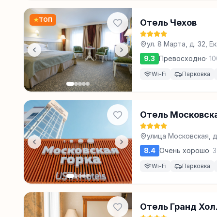
★
ТОП
Отель Чехов
ул. 8 Марта, д. 32, 
9.3
Превосходно
·
10
Wi-Fi
Парковка
Отель Московска
улица Московская, д
8.4
Очень хорошо
·
3
Wi-Fi
Парковка
Отель Гранд Хол