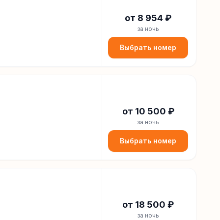
от
8 954
₽
за ночь
Выбрать номер
от
10 500
₽
за ночь
Выбрать номер
от
18 500
₽
за ночь