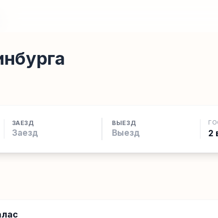
инбурга
ГО
ЗАЕЗД
ВЫЕЗД
2 
алас