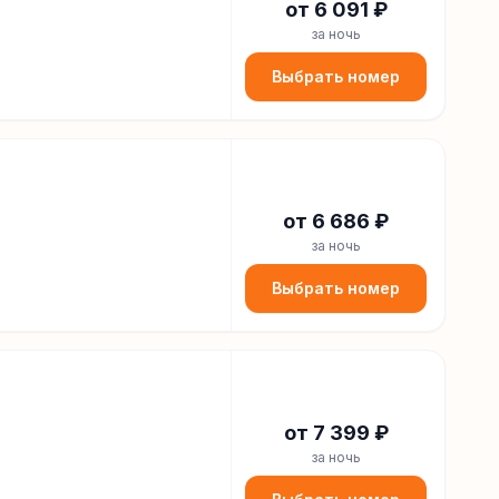
от
6 091
₽
за ночь
Выбрать номер
от
6 686
₽
за ночь
Выбрать номер
от
7 399
₽
за ночь