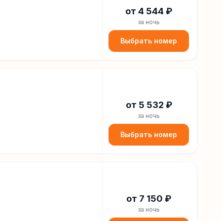
от
4 544
₽
за ночь
Выбрать номер
от
5 532
₽
за ночь
Выбрать номер
от
7 150
₽
за ночь