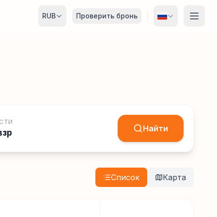
RUB
Проверить бронь
СТИ
Найти
взр
Список
Карта