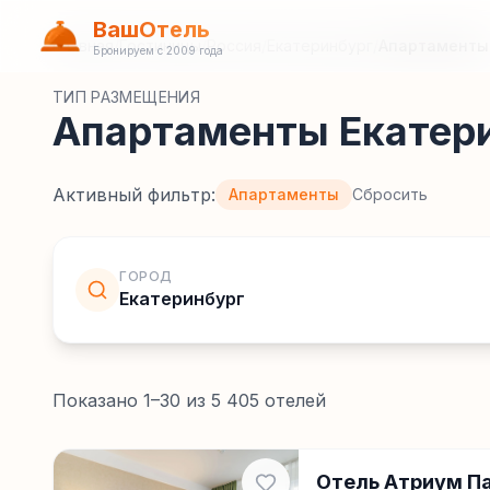
ВашОтель
Главная
/
Гостиницы
/
Россия
/
Екатеринбург
/
Апартаменты
Бронируем с 2009 года
ТИП РАЗМЕЩЕНИЯ
Апартаменты Екатер
Активный фильтр:
Апартаменты
Сбросить
ГОРОД
Екатеринбург
Показано
1
–
30
из
5 405
отелей
Отель Атриум П