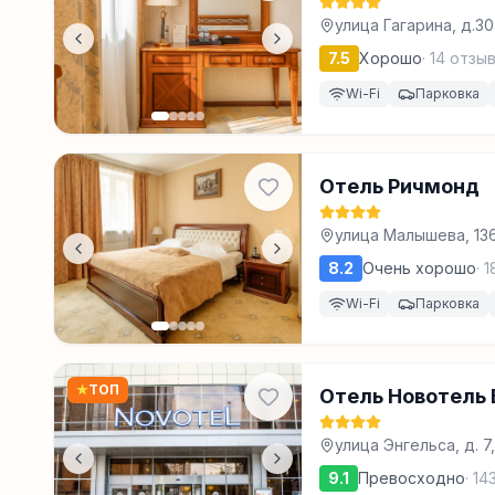
улица Гагарина, д.3
7.5
Хорошо
·
14
отзыв
Wi-Fi
Парковка
Отель Ричмонд
улица Малышева, 13
8.2
Очень хорошо
·
1
Wi-Fi
Парковка
★
ТОП
Отель Новотель 
улица Энгельса, д. 7
9.1
Превосходно
·
14