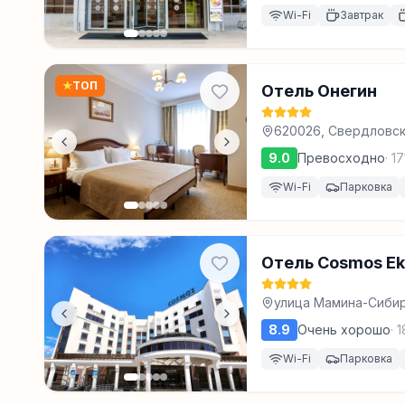
Wi-Fi
Завтрак
★
ТОП
Отель Онегин
620026, Свердловска
помещ. 901, Екатери
9.0
Превосходно
·
17
Wi-Fi
Парковка
Отель Cosmos Eka
улица Мамина-Сибир
8.9
Очень хорошо
·
1
Wi-Fi
Парковка