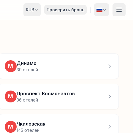
RUB
Проверить бронь
Динамо
М
39
отелей
Проспект Космонавтов
М
36
отелей
Чкаловская
М
145
отелей