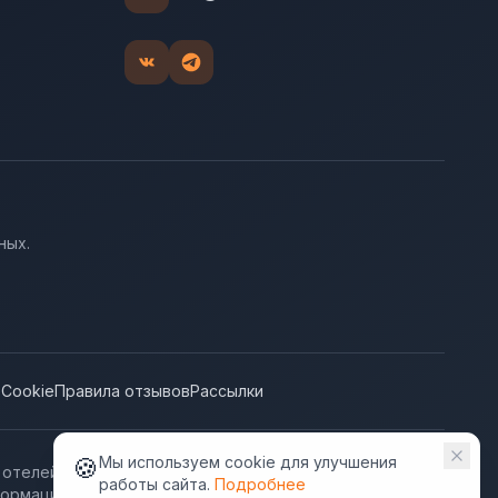
ных.
е
Cookie
Правила отзывов
Рассылки
🍪
Мы используем cookie для улучшения
 отелей". ВашОтель.RU не несёт ответственности за
работы сайта.
Подробнее
ормации, предлагаемой гостиницами.