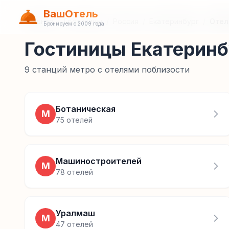
ВашОтель
Главная
/
Гостиницы
/
Россия
/
Екатеринбург
/
Отел
Бронируем с 2009 года
Гостиницы Екатеринб
9
станций метро с отелями поблизости
Ботаническая
М
75
отелей
Машиностроителей
М
78
отелей
Уралмаш
М
47
отелей