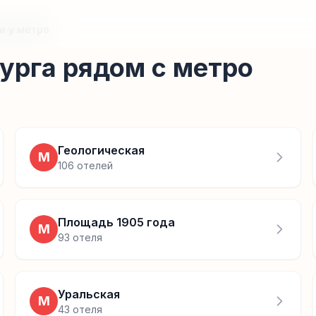
и у метро
урга рядом с метро
Геологическая
М
106
отелей
Площадь 1905 года
М
93
отеля
Уральская
М
43
отеля