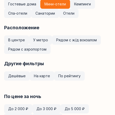
Гостевые дома
Мини-отели
Кемпинги
Спа-отели
Санатории
Отели
Расположение
В центре
У метро
Рядом с ж/д вокзалом
Рядом с аэропортом
Другие фильтры
Дешёвые
На карте
По рейтингу
По цене за ночь
До
2 000
₽
До
3 000
₽
До
5 000
₽