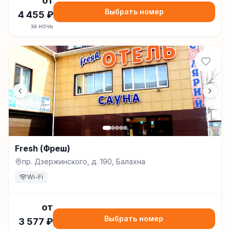
от
Выбрать номер
4 455
₽
за ночь
Fresh (Фреш)
пр. Дзержинского, д. 190, Балахна
Wi-Fi
от
Выбрать номер
3 577
₽