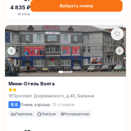
Выбрать номер
4 835
₽
за ночь
Мини-Отель Волга
Проспект Дзержинского, д.40, Балахна
8.6
Очень хорошо
·
13
отзывов
Парковка
Завтрак
Кондиционер