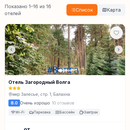
Показано
1
–
16
из
16
Список
Карта
отелей
Отель Загородный Волга
мкр Залесье, стр. 1, Балахна
8.0
Очень хорошо
·
10
отзывов
Wi-Fi
Парковка
Бассейн
Завтрак
от