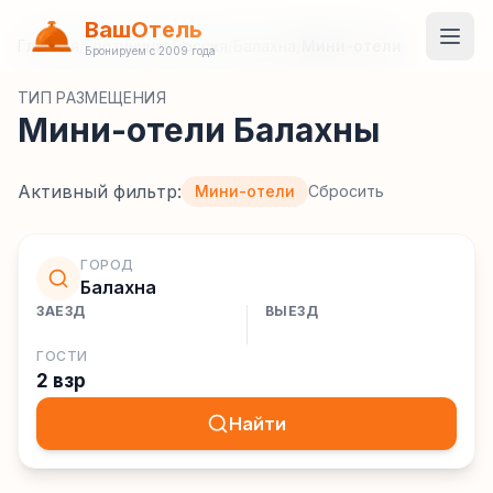
ВашОтель
Главная
/
Гостиницы
/
Россия
/
Балахна
/
Мини-отели
Бронируем с 2009 года
ТИП РАЗМЕЩЕНИЯ
Мини-отели Балахны
Активный фильтр:
Мини-отели
Сбросить
ГОРОД
Балахна
ЗАЕЗД
ВЫЕЗД
ГОСТИ
2 взр
Найти