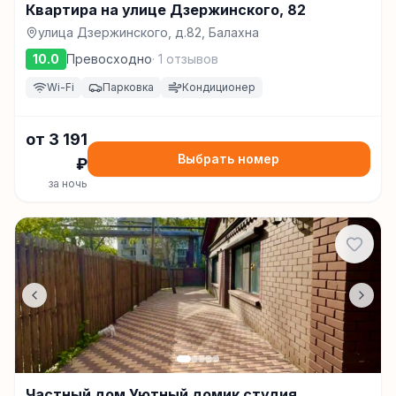
Квартира на улице Дзержинского, 82
улица Дзержинского, д.82, Балахна
10.0
Превосходно
·
1
отзывов
Wi-Fi
Парковка
Кондиционер
от
3 191
Выбрать номер
₽
за ночь
Частный дом Уютный домик студия