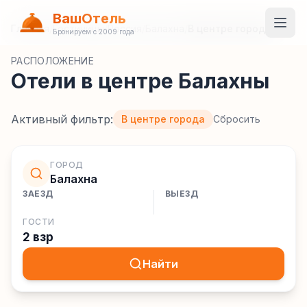
ВашОтель
Главная
/
Гостиницы
/
Россия
/
Балахна
/
В центре города
Бронируем с 2009 года
РАСПОЛОЖЕНИЕ
Отели в центре Балахны
Активный фильтр:
В центре города
Сбросить
ГОРОД
Балахна
ЗАЕЗД
ВЫЕЗД
ГОСТИ
2 взр
Найти