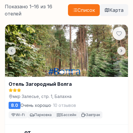
Показано
1
–
16
из
16
Список
Карта
отелей
Отель Загородный Волга
мкр Залесье, стр. 1, Балахна
8.0
Очень хорошо
·
10
отзывов
Wi-Fi
Парковка
Бассейн
Завтрак
от