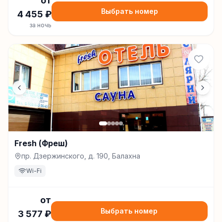
от
Выбрать номер
4 455
₽
за ночь
Fresh (Фреш)
пр. Дзержинского, д. 190, Балахна
Wi-Fi
от
Выбрать номер
3 577
₽