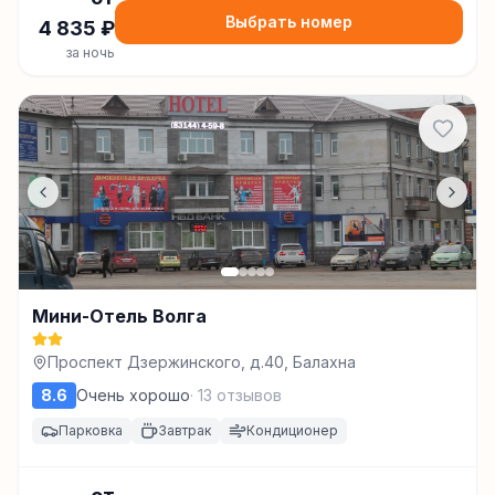
Выбрать номер
4 835
₽
за ночь
Мини-Отель Волга
Проспект Дзержинского, д.40, Балахна
8.6
Очень хорошо
·
13
отзывов
Парковка
Завтрак
Кондиционер