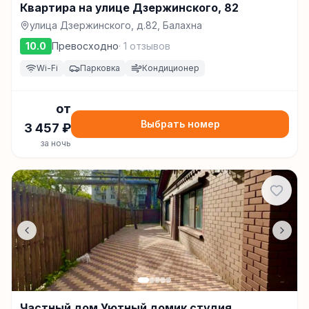
Квартира на улице Дзержинского, 82
улица Дзержинского, д.82, Балахна
10.0
Превосходно
·
1
отзывов
Wi-Fi
Парковка
Кондиционер
от
Выбрать номер
3 457
₽
за ночь
Частный дом Уютный домик студия