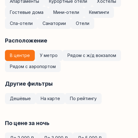
Апартаменты
Курортные отели
Хостелы
Гостевые дома
Мини-отели
Кемпинги
Спа-отели
Санатории
Отели
Расположение
В центре
У метро
Рядом с ж/д вокзалом
Рядом с аэропортом
Другие фильтры
Дешёвые
На карте
По рейтингу
По цене за ночь
До
2 000
₽
До
3 000
₽
До
5 000
₽