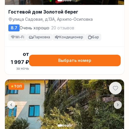
Гостевой дом Золотой берег
улица Садовая, д.13А, Архипо-Осиповка
8.7
Очень хорошо
·
20
отзывов
Wi-Fi
Парковка
Кондиционер
Бар
от
Выбрать номер
1 997
₽
за ночь
★
ТОП