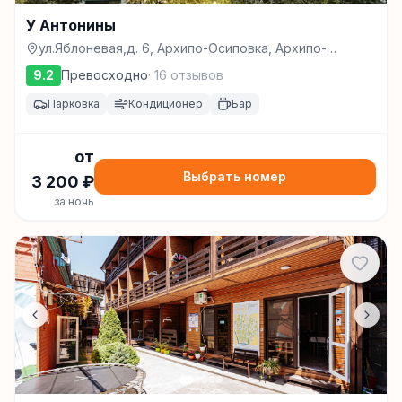
У Антонины
ул.Яблоневая,д. 6, Архипо-Осиповка, Архипо-
Осиповка
9.2
Превосходно
·
16
отзывов
Парковка
Кондиционер
Бар
от
Выбрать номер
3 200
₽
за ночь