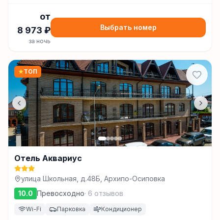
от
Выбрать номер
8 973
₽
за ночь
★
ТОП
Отель Аквариус
улица Школьная, д.48Б, Архипо-Осиповка
10.0
Превосходно
·
6
отзывов
Wi-Fi
Парковка
Кондиционер