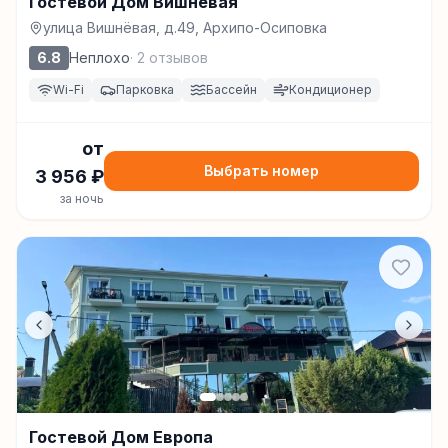
Гостевой Дом Вишнёвая
улица Вишнёвая, д.49, Архипо-Осиповка
6.8
Неплохо
·
2
отзывов
Wi-Fi
Парковка
Бассейн
Кондиционер
от
Выбрать номер
3 956
₽
за ночь
Гостевой Дом Европа