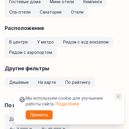
Гостевые дома
Мини-отели
Кемпинги
Спа-отели
Санатории
Отели
Расположение
В центре
У метро
Рядом с ж/д вокзалом
Рядом с аэропортом
Другие фильтры
Дешёвые
На карте
По рейтингу
🍪
Мы используем cookie для улучшения
работы сайта.
Подробнее
По цене за ночь
Принять
До
2 000
₽
До
3 000
₽
До
5 000
₽