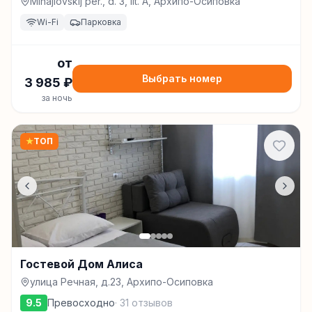
Mihajlovskij per., d. 3, lit. A, Архипо-Осиповка
Wi-Fi
Парковка
от
Выбрать номер
3 985
₽
за ночь
★
ТОП
Гостевой Дом Алиса
улица Речная, д.23, Архипо-Осиповка
9.5
Превосходно
·
31
отзывов