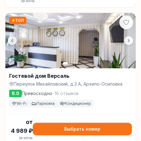
за ночь
★
ТОП
Гостевой дом Версаль
Переулок Михайловский, д.3 А, Архипо-Осиповка
9.0
Превосходно
·
16
отзывов
Wi-Fi
Парковка
Кондиционер
от
Выбрать номер
4 989
₽
за ночь