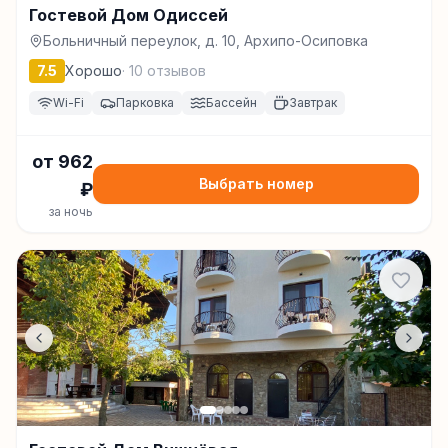
Гостевой Дом Одиссей
Больничный переулок, д. 10, Архипо-Осиповка
7.5
Хорошо
·
10
отзывов
Wi-Fi
Парковка
Бассейн
Завтрак
от
962
Выбрать номер
₽
за ночь