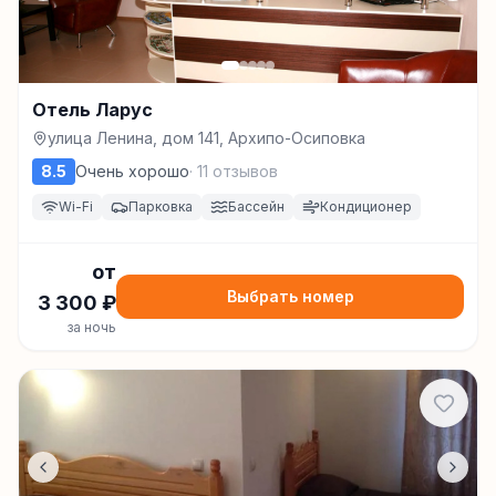
Отель Ларус
улица Ленина, дом 141, Архипо-Осиповка
8.5
Очень хорошо
·
11
отзывов
Wi-Fi
Парковка
Бассейн
Кондиционер
от
Выбрать номер
3 300
₽
за ночь