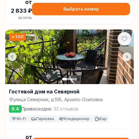
от
Выбрать номер
2 833
₽
за ночь
★
ТОП
Гостевой дом на Северной
улица Северная, д.10Б, Архипо-Осиповка
9.4
Превосходно
·
32
отзывов
Wi-Fi
Парковка
Кондиционер
Бар
от