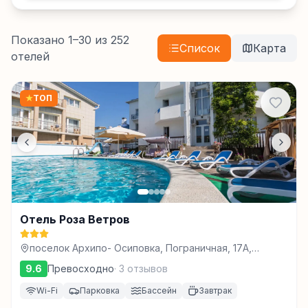
Показано
1
–
30
из
252
Список
Карта
отелей
★
ТОП
Отель Роза Ветров
поселок Архипо- Осиповка, Пограничная, 17А,
Архипо-Осиповка
9.6
Превосходно
·
3
отзывов
Wi-Fi
Парковка
Бассейн
Завтрак