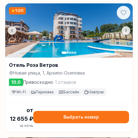
★
ТОП
Отель Роза Ветров
Новая улица, 1, Архипо-Осиповка
10.0
Превосходно
·
1
отзывов
Wi-Fi
Парковка
Бассейн
Завтрак
от
Выбрать номер
12 655
₽
за ночь