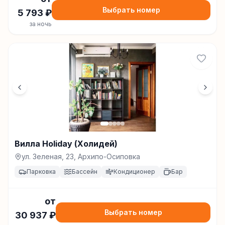
Выбрать номер
5 793
₽
за ночь
Вилла Holiday (Холидей)
ул. Зеленая, 23, Архипо-Осиповка
Парковка
Бассейн
Кондиционер
Бар
от
Выбрать номер
30 937
₽