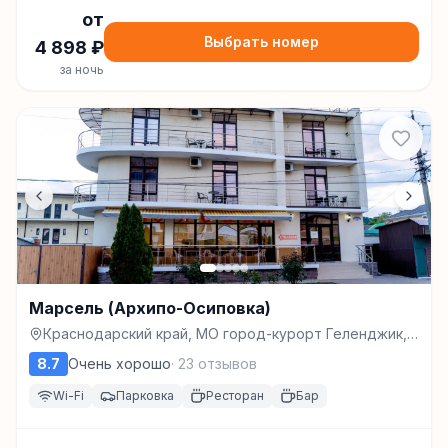
от
Выбрать номер
4 898
₽
за ночь
Марсель (Архипо-Осиповка)
Краснодарский край, МО город-курорт Геленджик,
с.Архипо-Осиповка, ул.Школьная, д.46., Архипо-
8.7
Очень хорошо
·
23
отзывов
Осиповка
Wi-Fi
Парковка
Ресторан
Бар