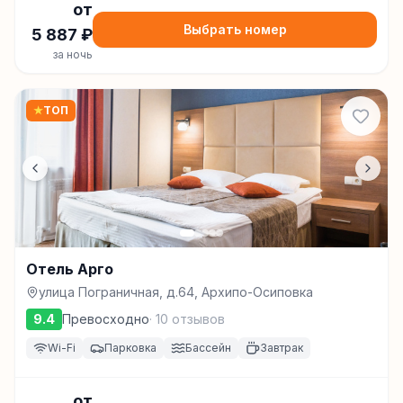
от
Выбрать номер
5 887
₽
за ночь
★
ТОП
Отель Арго
улица Пограничная, д.64, Архипо-Осиповка
9.4
Превосходно
·
10
отзывов
Wi-Fi
Парковка
Бассейн
Завтрак
от