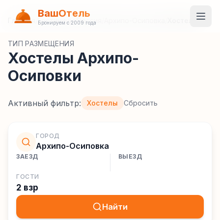
ВашОтель
Главная
/
Гостиницы
/
Россия
/
Архипо-Осиповка
/
Хостелы
Бронируем с 2009 года
ТИП РАЗМЕЩЕНИЯ
Хостелы Архипо-
Осиповки
Активный фильтр:
Хостелы
Сбросить
ГОРОД
Архипо-Осиповка
ЗАЕЗД
ВЫЕЗД
ГОСТИ
2 взр
Найти