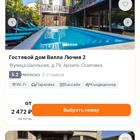
Гостевой дом Вилла Лючия 2
улица Школьная, д.79, Архипо-Осиповка
5.2
Неплохо
·
2
отзывов
Wi-Fi
Парковка
Бассейн
Кондиционер
от
Выбрать номер
2 472
₽
за ночь