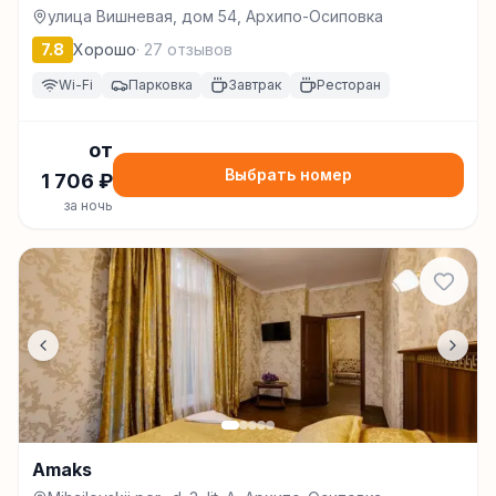
улица Вишневая, дом 54, Архипо-Осиповка
7.8
Хорошо
·
27
отзывов
Wi-Fi
Парковка
Завтрак
Ресторан
от
Выбрать номер
1 706
₽
за ночь
Amaks