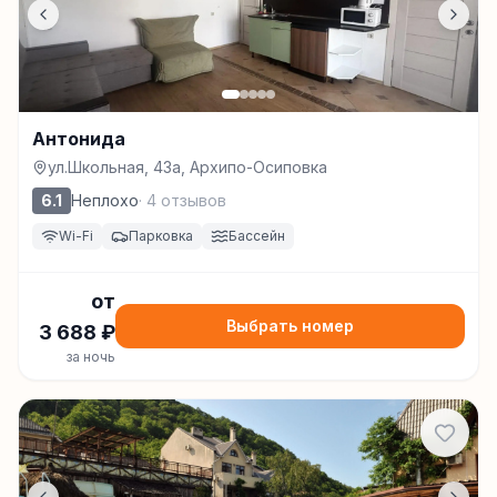
Антонида
ул.Школьная, 43а, Архипо-Осиповка
6.1
Неплохо
·
4
отзывов
Wi-Fi
Парковка
Бассейн
от
Выбрать номер
3 688
₽
за ночь