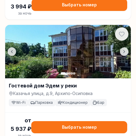
Выбрать номер
3 994
₽
за ночь
Гостевой дом Эдем у реки
Казачья улица, д.9, Архипо-Осиповка
Wi-Fi
Парковка
Кондиционер
Бар
от
Выбрать номер
5 937
₽
за ночь