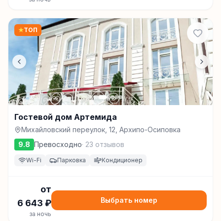
★
ТОП
Гостевой дом Артемида
Михайловский переулок, 12, Архипо-Осиповка
9.8
Превосходно
·
23
отзывов
Wi-Fi
Парковка
Кондиционер
от
Выбрать номер
6 643
₽
за ночь