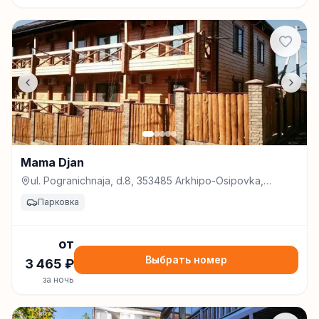
Mama Djan
ul. Pogranichnaja, d.8, 353485 Arkhipo-Osipovka,
Russia, Архипо-Осиповка
Парковка
от
Выбрать номер
3 465
₽
за ночь