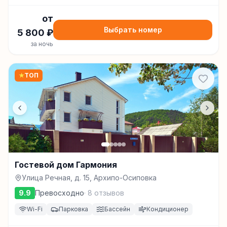
от
Выбрать номер
5 800
₽
за ночь
★
ТОП
Гостевой дом Гармония
Улица Речная, д. 15, Архипо-Осиповка
9.9
Превосходно
·
8
отзывов
Wi-Fi
Парковка
Бассейн
Кондиционер