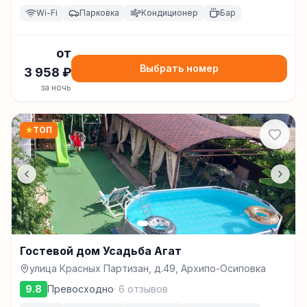
Wi-Fi
Парковка
Кондиционер
Бар
от
Выбрать номер
3 958
₽
за ночь
★
ТОП
Гостевой дом Усадьба Агат
улица Красных Партизан, д.49, Архипо-Осиповка
9.8
Превосходно
·
6
отзывов