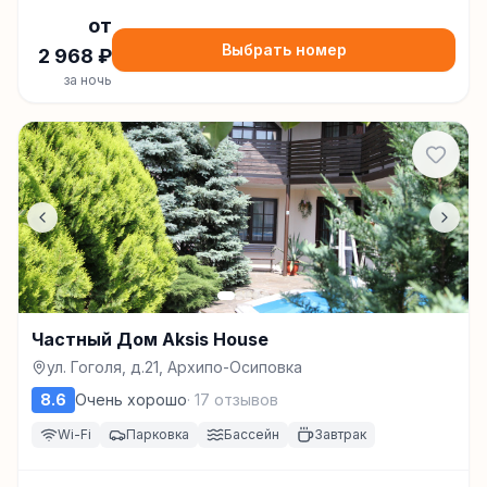
от
Выбрать номер
2 968
₽
за ночь
Частный Дом Aksis House
ул. Гоголя, д.21, Архипо-Осиповка
8.6
Очень хорошо
·
17
отзывов
Wi-Fi
Парковка
Бассейн
Завтрак