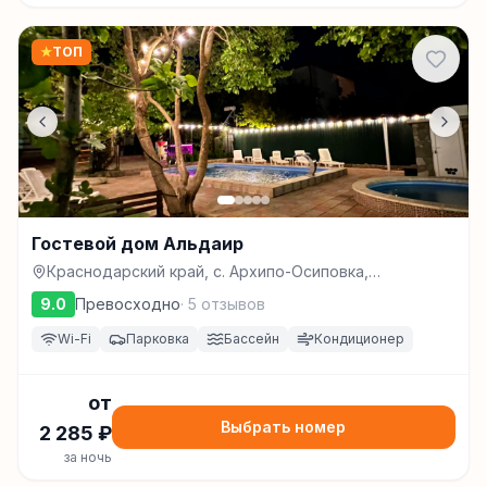
★
ТОП
Гостевой дом Альдаир
Краснодарский край, с. Архипо-Осиповка,
Яблоневая, 12, Архипо-Осиповка
9.0
Превосходно
·
5
отзывов
Wi-Fi
Парковка
Бассейн
Кондиционер
от
Выбрать номер
2 285
₽
за ночь