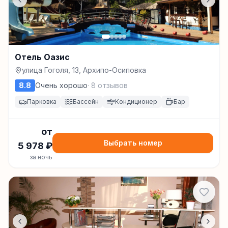
Отель Оазис
улица Гоголя, 13, Архипо-Осиповка
8.8
Очень хорошо
·
8
отзывов
Парковка
Бассейн
Кондиционер
Бар
от
Выбрать номер
5 978
₽
за ночь