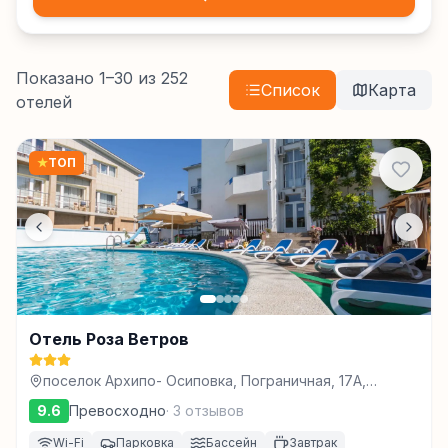
Показано
1
–
30
из
252
Список
Карта
отелей
★
ТОП
Отель Роза Ветров
поселок Архипо- Осиповка, Пограничная, 17А,
Архипо-Осиповка
9.6
Превосходно
·
3
отзывов
Wi-Fi
Парковка
Бассейн
Завтрак