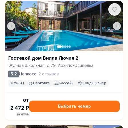
Гостевой дом Вилла Лючия 2
улица Школьная, д.79, Архипо-Осиповка
5.2
Неплохо
·
2
отзывов
Wi-Fi
Парковка
Бассейн
Кондиционер
от
Выбрать номер
2 472
₽
за ночь