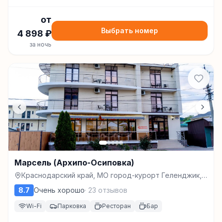
от
Выбрать номер
4 898
₽
за ночь
Марсель (Архипо-Осиповка)
Краснодарский край, МО город-курорт Геленджик,
с.Архипо-Осиповка, ул.Школьная, д.46., Архипо-
8.7
Очень хорошо
·
23
отзывов
Осиповка
Wi-Fi
Парковка
Ресторан
Бар