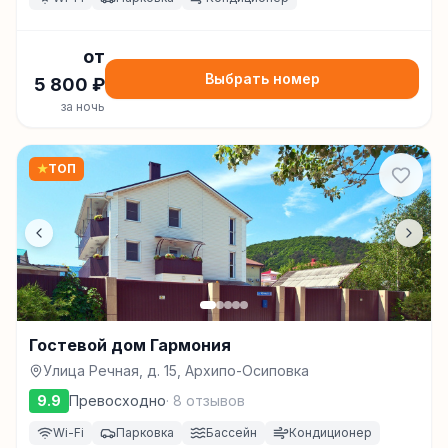
от
Выбрать номер
5 800
₽
за ночь
★
ТОП
Гостевой дом Гармония
Улица Речная, д. 15, Архипо-Осиповка
9.9
Превосходно
·
8
отзывов
Wi-Fi
Парковка
Бассейн
Кондиционер