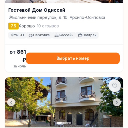
Гостевой Дом Одиссей
Больничный переулок, д. 10, Архипо-Осиповка
7.5
Хорошо
·
10
отзывов
Wi-Fi
Парковка
Бассейн
Завтрак
от
861
Выбрать номер
₽
за ночь