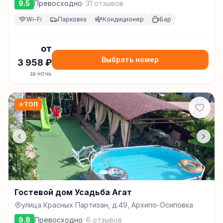
9.5
Превосходно
·
31
отзывов
Wi-Fi
Парковка
Кондиционер
Бар
от
Выбрать номер
3 958
₽
за ночь
★
ТОП
Гостевой дом Усадьба Агат
улица Красных Партизан, д.49, Архипо-Осиповка
9.8
Превосходно
·
6
отзывов