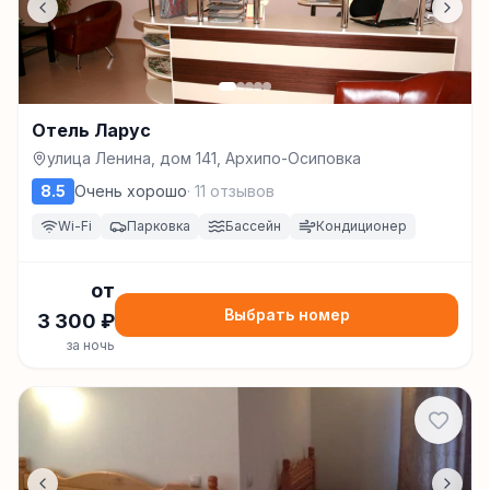
Отель Ларус
улица Ленина, дом 141, Архипо-Осиповка
8.5
Очень хорошо
·
11
отзывов
Wi-Fi
Парковка
Бассейн
Кондиционер
от
Выбрать номер
3 300
₽
за ночь