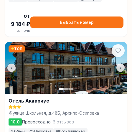
от
Выбрать номер
9 184
₽
за ночь
★
ТОП
Отель Аквариус
улица Школьная, д.48Б, Архипо-Осиповка
10.0
Превосходно
·
6
отзывов
Wi-Fi
Парковка
Кондиционер