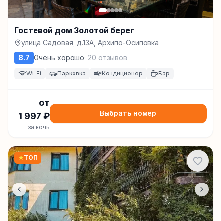
Гостевой дом Золотой берег
улица Садовая, д.13А, Архипо-Осиповка
8.7
Очень хорошо
·
20
отзывов
Wi-Fi
Парковка
Кондиционер
Бар
от
Выбрать номер
1 997
₽
за ночь
★
ТОП