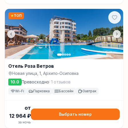
★
ТОП
Отель Роза Ветров
Новая улица, 1, Архипо-Осиповка
10.0
Превосходно
·
1
отзывов
Wi-Fi
Парковка
Бассейн
Завтрак
от
Выбрать номер
12 964
₽
за ночь