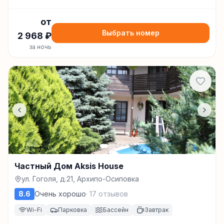
от
Выбрать номер
2 968
₽
за ночь
Частный Дом Aksis House
ул. Гоголя, д.21, Архипо-Осиповка
8.6
Очень хорошо
·
17
отзывов
Wi-Fi
Парковка
Бассейн
Завтрак