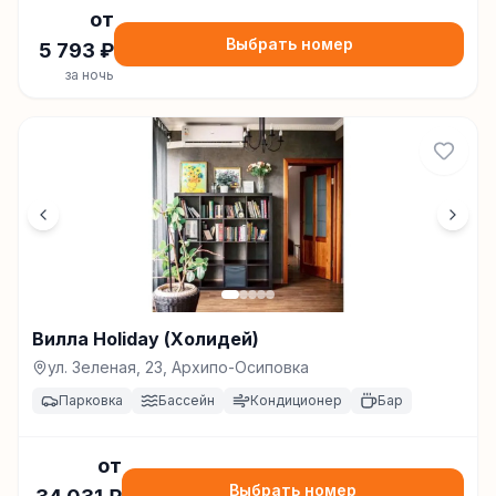
от
Выбрать номер
5 793
₽
за ночь
Вилла Holiday (Холидей)
ул. Зеленая, 23, Архипо-Осиповка
Парковка
Бассейн
Кондиционер
Бар
от
Выбрать номер