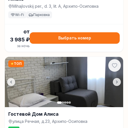
Mihajlovskij per., d. 3, lit. A, Архипо-Осиповка
Wi-Fi
Парковка
от
Выбрать номер
3 985
₽
за ночь
★
ТОП
Гостевой Дом Алиса
улица Речная, д.23, Архипо-Осиповка