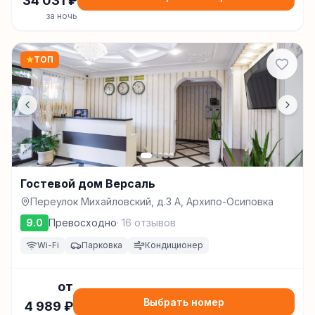
34 031
₽
за ночь
★
ТОП
Гостевой дом Версаль
Переулок Михайловский, д.3 А, Архипо-Осиповка
9.0
Превосходно
·
16
отзывов
Wi-Fi
Парковка
Кондиционер
от
Выбрать номер
4 989
₽