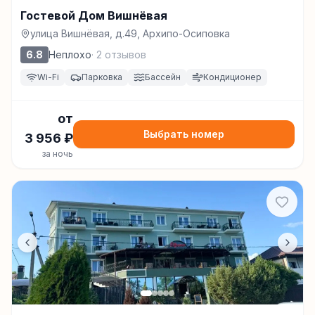
Гостевой Дом Вишнёвая
улица Вишнёвая, д.49, Архипо-Осиповка
6.8
Неплохо
·
2
отзывов
Wi-Fi
Парковка
Бассейн
Кондиционер
от
Выбрать номер
3 956
₽
за ночь