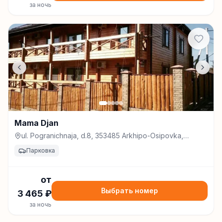
за ночь
Mama Djan
ul. Pogranichnaja, d.8, 353485 Arkhipo-Osipovka,
Russia, Архипо-Осиповка
Парковка
от
Выбрать номер
3 465
₽
за ночь