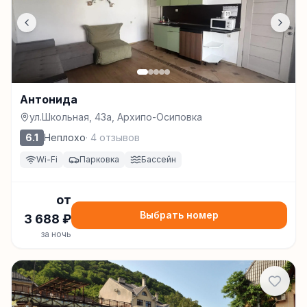
Антонида
ул.Школьная, 43а, Архипо-Осиповка
6.1
Неплохо
·
4
отзывов
Wi-Fi
Парковка
Бассейн
от
Выбрать номер
3 688
₽
за ночь