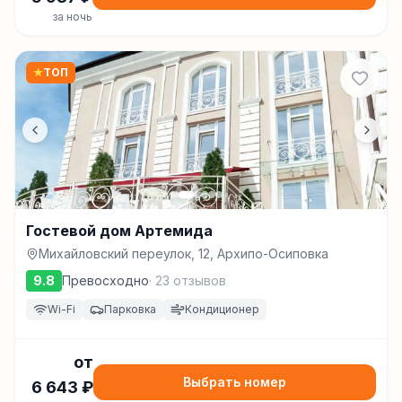
за ночь
★
ТОП
Гостевой дом Артемида
Михайловский переулок, 12, Архипо-Осиповка
9.8
Превосходно
·
23
отзывов
Wi-Fi
Парковка
Кондиционер
от
Выбрать номер
6 643
₽