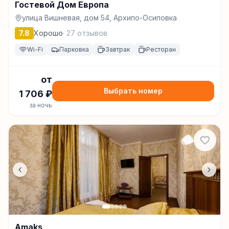
Гостевой Дом Европа
улица Вишневая, дом 54, Архипо-Осиповка
7.8
Хорошо
·
27
отзывов
Wi-Fi
Парковка
Завтрак
Ресторан
от
Выбрать номер
1 706
₽
за ночь
Amaks