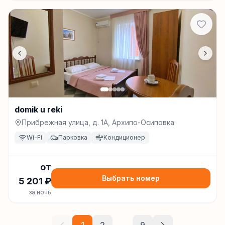
domik u reki
Прибрежная улица, д. 1А, Архипо-Осиповка
Wi-Fi
Парковка
Кондиционер
от
Выбрать номер
5 201
₽
за ночь