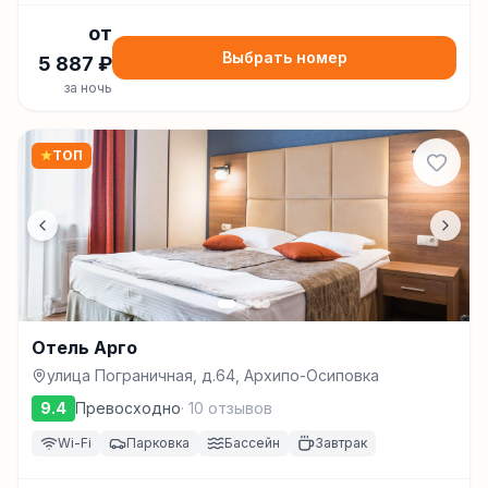
от
Выбрать номер
5 887
₽
за ночь
★
ТОП
Отель Арго
улица Пограничная, д.64, Архипо-Осиповка
9.4
Превосходно
·
10
отзывов
Wi-Fi
Парковка
Бассейн
Завтрак