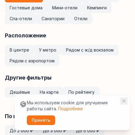
Гостевые дома
Мини-отели
Кемпинги
Спа-отели
Санатории
Отели
Расположение
В центре
У метро
Рядом с ж/д вокзалом
Рядом с аэропортом
Другие фильтры
Дешёвые
На карте
По рейтингу
🍪
Мы используем cookie для улучшения
работы сайта.
Подробнее
По цене за ночь
Принять
До
2 000
₽
До
3 000
₽
До
5 000
₽