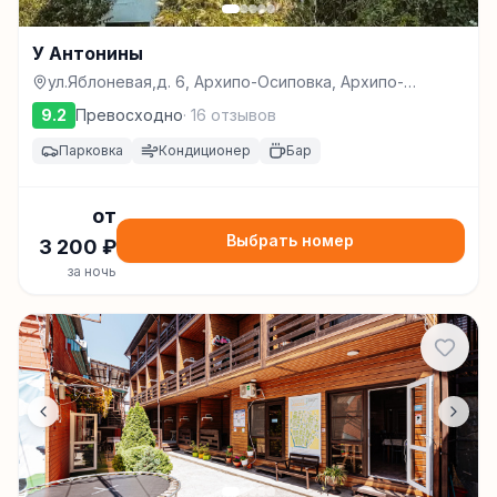
У Антонины
ул.Яблоневая,д. 6, Архипо-Осиповка, Архипо-
Осиповка
9.2
Превосходно
·
16
отзывов
Парковка
Кондиционер
Бар
от
Выбрать номер
3 200
₽
за ночь