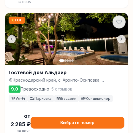
за ночь
★
ТОП
Гостевой дом Альдаир
Краснодарский край, с. Архипо-Осиповка,
Яблоневая, 12, Архипо-Осиповка
9.0
Превосходно
·
5
отзывов
Wi-Fi
Парковка
Бассейн
Кондиционер
от
Выбрать номер
2 285
₽
за ночь