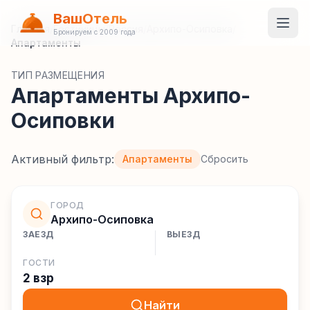
ВашОтель
Главная
/
Гостиницы
/
Россия
/
Архипо-Осиповка
/
Бронируем с 2009 года
Апартаменты
ТИП РАЗМЕЩЕНИЯ
Апартаменты Архипо-
Осиповки
Активный фильтр:
Апартаменты
Сбросить
ГОРОД
Архипо-Осиповка
ЗАЕЗД
ВЫЕЗД
ГОСТИ
2 взр
Найти