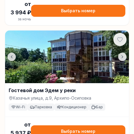
от
Выбрать номер
3 994
₽
за ночь
Гостевой дом Эдем у реки
Казачья улица, д.9, Архипо-Осиповка
Wi-Fi
Парковка
Кондиционер
Бар
от
Выбрать номер
5 937
₽