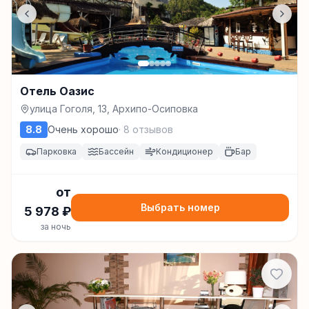
Отель Оазис
улица Гоголя, 13, Архипо-Осиповка
8.8
Очень хорошо
·
8
отзывов
Парковка
Бассейн
Кондиционер
Бар
от
Выбрать номер
5 978
₽
за ночь