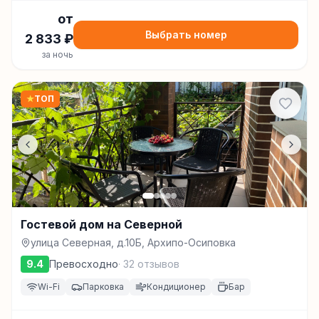
от
Выбрать номер
2 833
₽
за ночь
★
ТОП
Гостевой дом на Северной
улица Северная, д.10Б, Архипо-Осиповка
9.4
Превосходно
·
32
отзывов
Wi-Fi
Парковка
Кондиционер
Бар