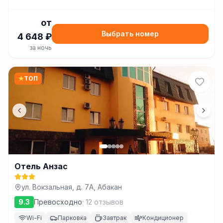
от
Выбрать номер
4 648
₽
за ночь
★
ТОП
Отель Анзас
ул. Вокзальная, д. 7А, Абакан
9.3
Превосходно
·
12
отзывов
Wi-Fi
Парковка
Завтрак
Кондиционер