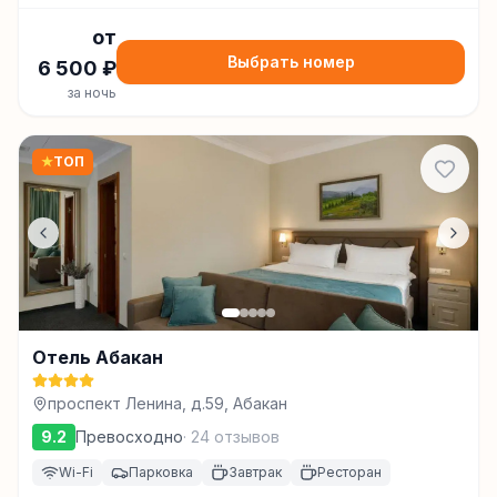
от
Выбрать номер
6 500
₽
за ночь
★
ТОП
Отель Абакан
проспект Ленина, д.59, Абакан
9.2
Превосходно
·
24
отзывов
Wi-Fi
Парковка
Завтрак
Ресторан