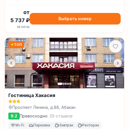
от
Выбрать номер
5 737
₽
за ночь
★
ТОП
Гостиница Хакасия
Проспект Ленина, д.88, Абакан
9.2
Превосходно
·
29
отзывов
Wi-Fi
Парковка
Завтрак
Ресторан