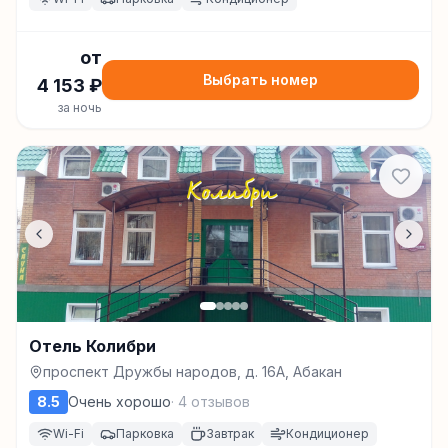
от
Выбрать номер
4 153
₽
за ночь
Отель Колибри
проспект Дружбы народов, д. 16А, Абакан
8.5
Очень хорошо
·
4
отзывов
Wi-Fi
Парковка
Завтрак
Кондиционер