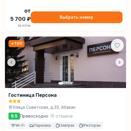
от
Выбрать номер
5 700
₽
за ночь
★
ТОП
Гостиница Персона
Улица Советская, д.33, Абакан
9.5
Превосходно
·
19
отзывов
Wi-Fi
Парковка
Завтрак
Ресторан