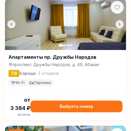
Апартаменты пр. Дружбы Народов
проспект Дружбы Народов, д. 49, Абакан
7.8
Хорошо
·
3
отзывов
Wi-Fi
Парковка
от
Выбрать номер
3 384
₽
за ночь