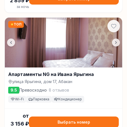
2 859
₽
за ночь
★
ТОП
Апартаменты NG на Ивана Ярыгина
улица Ярыгина, дом 17, Абакан
9.5
Превосходно
·
8
отзывов
Wi-Fi
Парковка
Кондиционер
от
Выбрать номер
3 156
₽