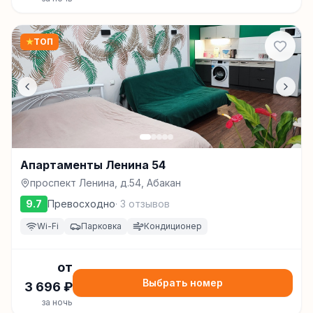
★
ТОП
Апартаменты Ленина 54
проспект Ленина, д.54, Абакан
9.7
Превосходно
·
3
отзывов
Wi-Fi
Парковка
Кондиционер
от
Выбрать номер
3 696
₽
за ночь