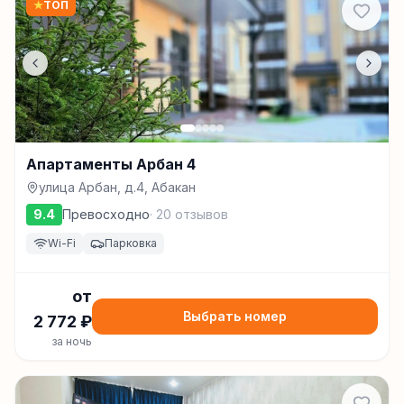
★
ТОП
Апартаменты Арбан 4
улица Арбан, д.4, Абакан
9.4
Превосходно
·
20
отзывов
Wi-Fi
Парковка
от
Выбрать номер
2 772
₽
за ночь