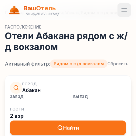
ВашОтель
Главная
/
Гостиницы
/
Россия
/
Абакан
/
Рядом с ж/д вокзалом
Бронируем с 2009 года
РАСПОЛОЖЕНИЕ
Отели Абакана рядом с ж/
д вокзалом
Активный фильтр:
Рядом с ж/д вокзалом
Сбросить
ГОРОД
Абакан
ЗАЕЗД
ВЫЕЗД
ГОСТИ
2 взр
Найти