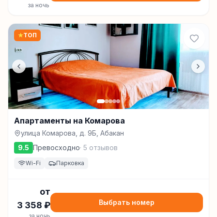
за ночь
★
ТОП
Апартаменты на Комарова
улица Комарова, д. 9Б, Абакан
9.5
Превосходно
·
5
отзывов
Wi-Fi
Парковка
от
Выбрать номер
3 358
₽
за ночь