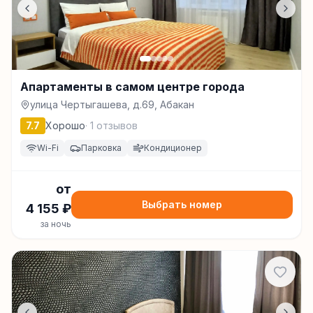
Апартаменты в самом центре города
улица Чертыгашева, д.69, Абакан
7.7
Хорошо
·
1
отзывов
Wi-Fi
Парковка
Кондиционер
от
Выбрать номер
4 155
₽
за ночь