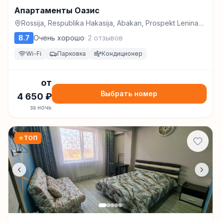
Апартаменты Оазис
Rossija, Respublika Hakasija, Abakan, Prospekt Lenina
St., 54, Абакан
8.7
Очень хорошо
·
2
отзывов
Wi-Fi
Парковка
Кондиционер
от
Выбрать номер
4 650
₽
за ночь
★
ТОП