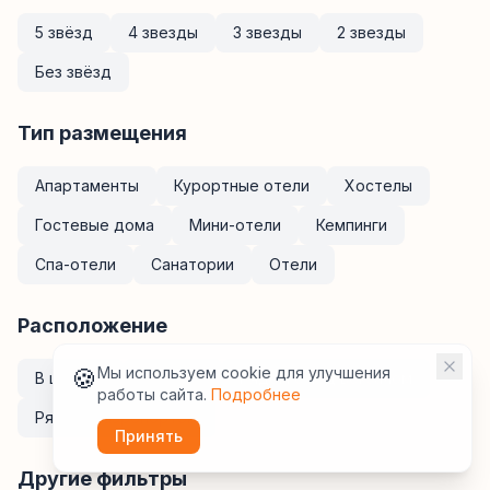
5 звёзд
4 звезды
3 звезды
2 звезды
Без звёзд
Тип размещения
Апартаменты
Курортные отели
Хостелы
Гостевые дома
Мини-отели
Кемпинги
Спа-отели
Санатории
Отели
Расположение
🍪
Мы используем cookie для улучшения
В центре
У метро
Рядом с ж/д вокзалом
работы сайта.
Подробнее
Рядом с аэропортом
Принять
Другие фильтры