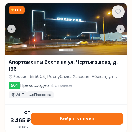
★
ТОП
Апартаменты Веста на ул. Чертыгашева, д.
166
Россия, 655004, Республика Хакасия, Абакан, ул.
Чертыгашева, д. 166, Абакан
9.4
Превосходно
·
4
отзывов
Wi-Fi
Парковка
от
Выбрать номер
3 465
₽
за ночь