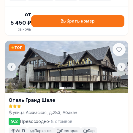
от
Выбрать номер
5 450
₽
за ночь
★
ТОП
Отель Гранд Шале
улица Аскизская, д.283, Абакан
9.2
Превосходно
·
8
отзывов
Wi-Fi
Парковка
Ресторан
Бар