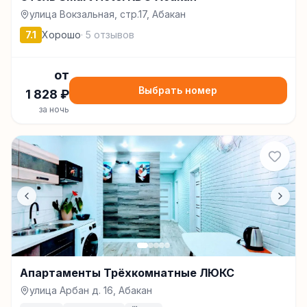
улица Вокзальная, стр.17, Абакан
7.1
Хорошо
·
5
отзывов
от
Выбрать номер
1 828
₽
за ночь
Апартаменты Трёхкомнатные ЛЮКС
улица Арбан д. 16, Абакан