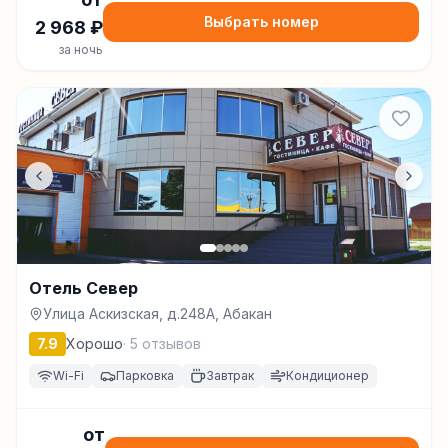
Выбрать номер
2 968
₽
за ночь
Отель Север
Улица Аскизская, д.248А, Абакан
7.9
Хорошо
·
5
отзывов
Wi-Fi
Парковка
Завтрак
Кондиционер
от