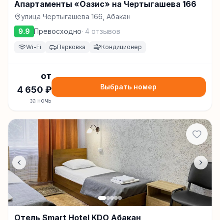
Апартаменты «Оазис» на Чертыгашева 166
улица Чертыгашева 166, Абакан
9.9
Превосходно
·
4
отзывов
Wi-Fi
Парковка
Кондиционер
от
Выбрать номер
4 650
₽
за ночь
Отель Smart Hotel KDO Абакан