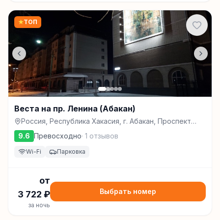
★
ТОП
Веста на пр. Ленина (Абакан)
Россия, Республика Хакасия, г. Абакан, Проспект
Ленина, д. 54, Абакан
9.6
Превосходно
·
1
отзывов
Wi-Fi
Парковка
от
Выбрать номер
3 722
₽
за ночь