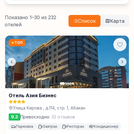
Показано
1
–
30
из
232
Список
Карта
отелей
★
ТОП
Отель Азия Бизнес
Улица Кирова , д.114, стр. 1, Абакан
9.3
Превосходно
·
32
отзывов
Парковка
Завтрак
Ресторан
Кондиционер