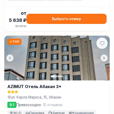
от
Выбрать номер
5 638
₽
за ночь
★
ТОП
AZIMUT Отель Абакан 3*
ул. Карла Маркса, 15, Абакан
9.1
Превосходно
·
10
отзывов
Wi-Fi
Парковка
Завтрак
Кондиционер