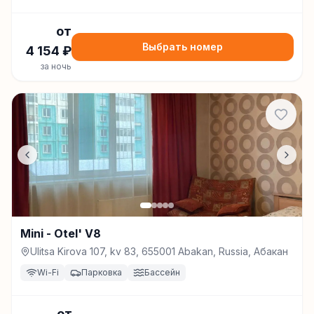
от
Выбрать номер
4 154
₽
за ночь
Mini - Otel' V8
Ulitsa Kirova 107, kv 83, 655001 Abakan, Russia, Абакан
Wi-Fi
Парковка
Бассейн
от