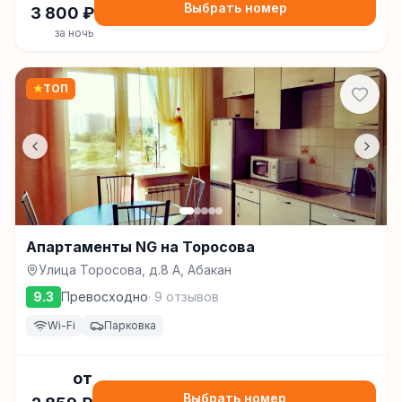
Выбрать номер
3 800
₽
за ночь
★
ТОП
Апартаменты NG на Торосова
Улица Торосова, д.8 А, Абакан
9.3
Превосходно
·
9
отзывов
Wi-Fi
Парковка
от
Выбрать номер