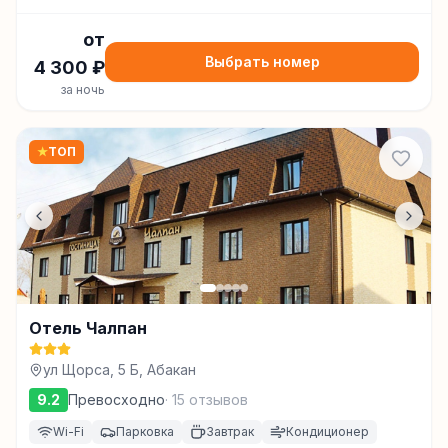
от
Выбрать номер
4 300
₽
за ночь
★
ТОП
Отель Чалпан
ул Щорса, 5 Б, Абакан
9.2
Превосходно
·
15
отзывов
Wi-Fi
Парковка
Завтрак
Кондиционер