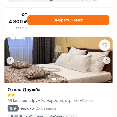
от
Выбрать номер
4 800
₽
за ночь
Отель Дружба
Проспект Дружбы Народов, стр. 2Б, Абакан
6.9
Неплохо
·
25
отзывов
Wi-Fi
Парковка
Кондиционер