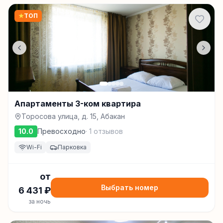
★
ТОП
Апартаменты 3-ком квартира
Торосова улица, д. 15, Абакан
10.0
Превосходно
·
1
отзывов
Wi-Fi
Парковка
от
Выбрать номер
6 431
₽
за ночь