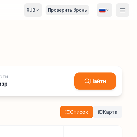
RUB
Проверить бронь
СТИ
Найти
взр
Список
Карта