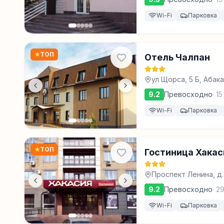
Wi-Fi
Парковка
★
ТОП
Отель Чалпан
ул Щорса, 5 Б, Абак
9.2
Превосходно
·
15
Wi-Fi
Парковка
★
ТОП
Гостиница Хакас
Проспект Ленина, д.
9.2
Превосходно
·
2
Wi-Fi
Парковка