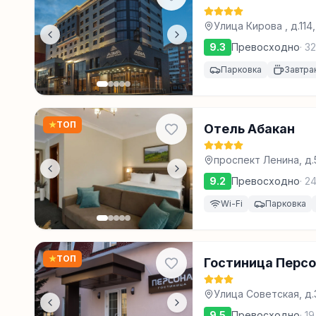
Улица Кирова , д.114,
9.3
Превосходно
·
32
Парковка
Завтра
★
ТОП
Отель Абакан
проспект Ленина, д.
9.2
Превосходно
·
2
Wi-Fi
Парковка
★
ТОП
Гостиница Перс
Улица Советская, д.
9.5
Превосходно
·
19