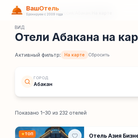
ВашОтель
Главная
/
Гостиницы
/
Россия
/
Абакан
/
На карте
Бронируем с 2009 года
ВИД
Отели Абакана на кар
Активный фильтр:
На карте
Сбросить
ГОРОД
Абакан
Показано
1
–
30
из
232
отелей
★
ТОП
Отель Азия Бизн