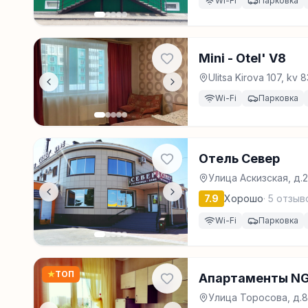
Wi-Fi
Парковка
Mini - Otel' V8
Ulitsa Kirova 107, kv
Wi-Fi
Парковка
Отель Север
Улица Аскизская, д.
7.9
Хорошо
·
5
отзыв
Wi-Fi
Парковка
★
ТОП
Апартаменты NG
Улица Торосова, д.8