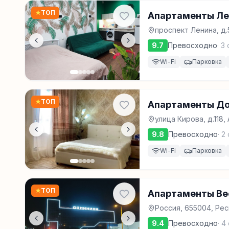
★
ТОП
Апартаменты Ле
проспект Ленина, д.
9.7
Превосходно
·
3
Wi-Fi
Парковка
★
ТОП
Апартаменты Д
улица Кирова, д.118,
9.8
Превосходно
·
2
Wi-Fi
Парковка
★
ТОП
Апартаменты Вес
Россия, 655004, Рес
9.4
Превосходно
·
4