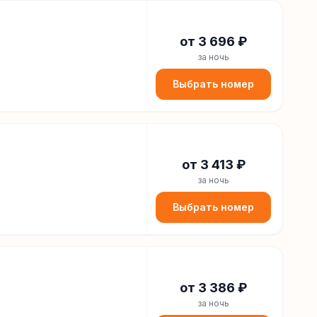
от
3 696
₽
за ночь
Выбрать номер
от
3 413
₽
за ночь
Выбрать номер
от
3 386
₽
за ночь