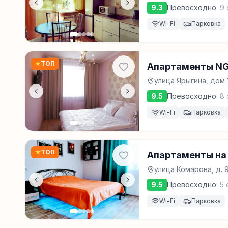
9.3
Превосходно
·
9
Wi-Fi
Парковка
★
ТОП
Апартаменты NG
улица Ярыгина, дом 
9.5
Превосходно
·
8
Wi-Fi
Парковка
★
ТОП
Апартаменты на
улица Комарова, д. 
9.5
Превосходно
·
5
Wi-Fi
Парковка