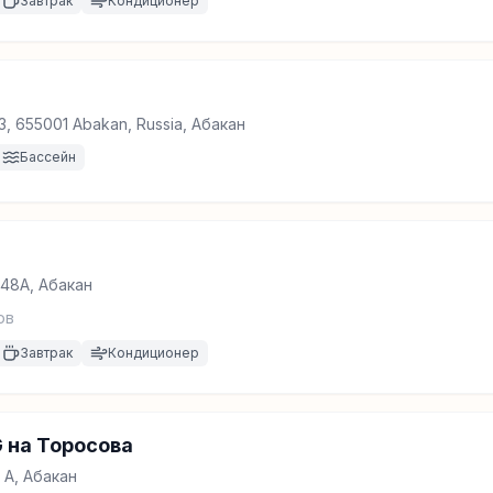
Завтрак
Кондиционер
 83, 655001 Abakan, Russia, Абакан
Бассейн
248А, Абакан
ов
Завтрак
Кондиционер
 на Торосова
 А, Абакан