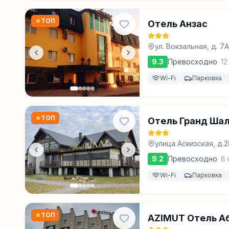
★
ТОП
Отель Анзас
ул. Вокзальная, д. 7
9.3
Превосходно
·
12
Wi-Fi
Парковка
★
ТОП
Отель Гранд Ша
улица Аскизская, д.2
9.2
Превосходно
·
8
Wi-Fi
Парковка
★
ТОП
AZIMUT Отель А