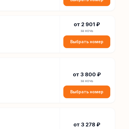
от
2 901
₽
за ночь
Выбрать номер
от
3 800
₽
за ночь
Выбрать номер
от
3 278
₽