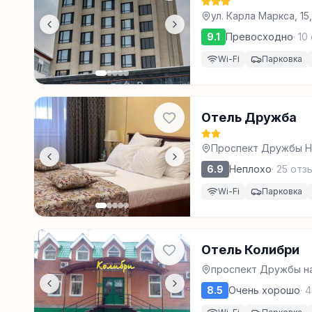
ул. Карла Маркса, 15
9.1
Превосходно
·
10
Wi-Fi
Парковка
Отель Дружба
Проспект Дружбы На
6.9
Неплохо
·
25
отз
Wi-Fi
Парковка
Отель Колибри
проспект Дружбы на
8.5
Очень хорошо
·
4