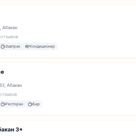
А, Абакан
отзывов
Завтрак
Кондиционер
ле
83, Абакан
отзывов
Ресторан
Бар
бакан 3*