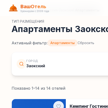
ВашОтель
Главная
/
Гостиницы
/
Россия
/
Заокский
/
Апартаменты
Бронируем с 2009 года
ТИП РАЗМЕЩЕНИЯ
Апартаменты Заокск
Активный фильтр:
Апартаменты
Сбросить
ГОРОД
Заокский
Показано
1
–
14
из
14
отелей
Кемпинг Гостини