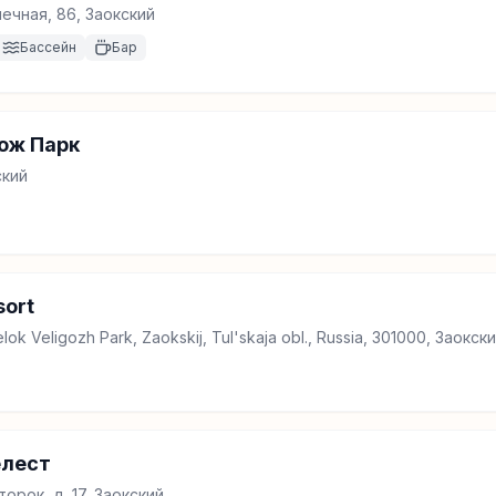
нечная, 86, Заокский
Бассейн
Бар
ож Парк
ский
sort
elok Veligozh Park, Zaokskij, Tul'skaja obl., Russia, 301000, Заокск
елест
орок, д. 17, Заокский