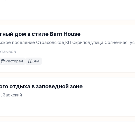
ный дом в стиле Barn House
ьское поселение Страховское,КП Скрипов,улица Солнечная, ус
тзывов
Ресторан
SPA
го отдыха в заповедной зоне
, Заокский