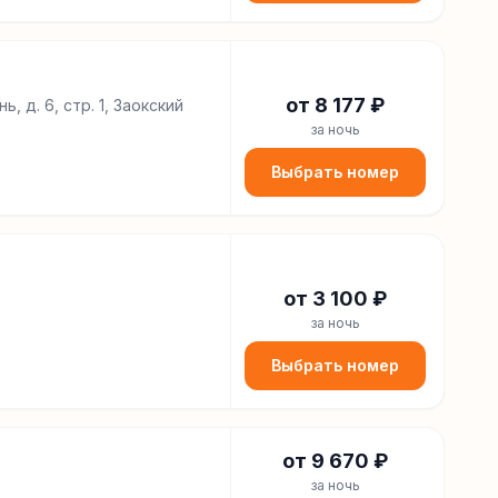
от
8 177
₽
, д. 6, стр. 1, Заокский
за ночь
Выбрать номер
от
3 100
₽
за ночь
Выбрать номер
от
9 670
₽
за ночь