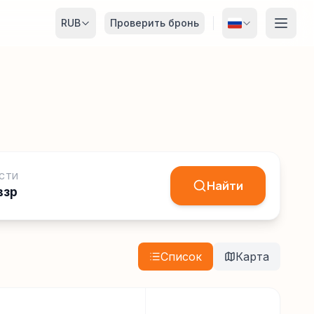
RUB
Проверить бронь
СТИ
Найти
взр
Список
Карта