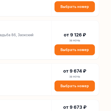
Выбрать номер
от
9 126
₽
адьба 86, Заокский
за ночь
Выбрать номер
от
9 674
₽
за ночь
Выбрать номер
от
9 673
₽