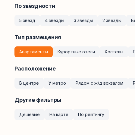
По звёздности
5 звёзд
4 звезды
3 звезды
2 звезды
Б
Тип размещения
Апартаменты
Курортные отели
Хостелы
Расположение
В центре
У метро
Рядом с ж/д вокзалом
Другие фильтры
Дешёвые
На карте
По рейтингу