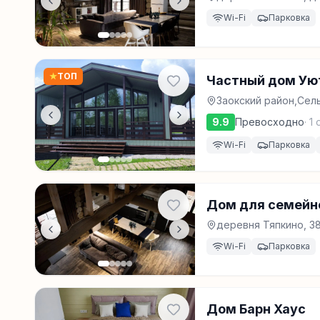
Wi-Fi
Парковка
★
ТОП
Частный дом Уют
Заокский район,Сел
9.9
Превосходно
·
1
о
Wi-Fi
Парковка
Дом для семейно
деревня Тяпкино, 38
Wi-Fi
Парковка
Дом Барн Хаус