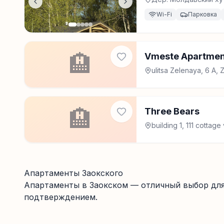
Wi-Fi
Парковка
🏨
Vmeste Apartmen
ulitsa Zelenaya, 6 A,
🏨
Three Bears
building 1, 111 cottag
Апартаменты Заокского
Апартаменты
в Заокском
— отличный выбор для
подтверждением.