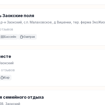
 Заокские поля
р-н Заокский, с.п. Малаховское, д Вишенки, тер. ферма ЭкоЖизнь
отзывов
Бассейн
Завтрак
месте
Заокский
отзывов
Бар
я семейного отдыха
38, Заокский