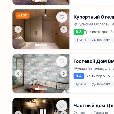
★
ТОП
Курортный Отель
Тульская Область, м.
9.8
Превосходно
·
2
Wi-Fi
Парковка
Гостевой Дом В
улица Зеленая, д.8, 
8.4
Очень хорошо
·
6
Wi-Fi
Парковка
Частный дом Дл
деревня Тяпкино, д.