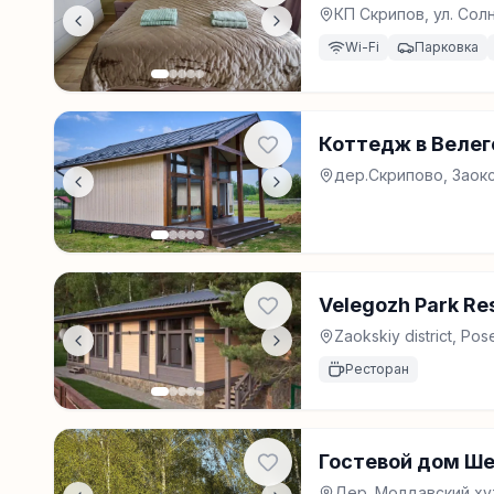
КП Скрипов, ул. Сол
Wi-Fi
Парковка
Коттедж в Велег
дер.Скрипово, Заок
Velegozh Park Re
Zaokskiy district, Pos
Ресторан
Гостевой дом Ш
Дер. Молдавский хут