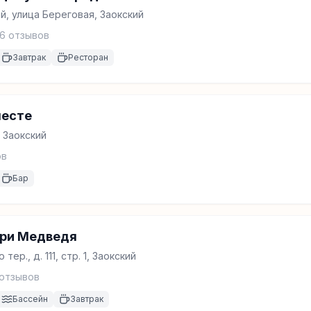
й, улица Береговая, Заокский
6
отзывов
Завтрак
Ресторан
месте
, Заокский
ов
Бар
Три Медведя
ер., д. 111, стр. 1, Заокский
отзывов
Бассейн
Завтрак