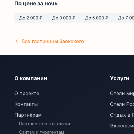
По цене за ночь
До
2 000
₽
До
3 000
₽
До
5 000
₽
До
7 0
Все гостиницы
Заокского
О компании
Услуги
О проекте
Отели ми
Контакты
Отели Ро
Партнёрам
Отдых в 
Партнёрство с отелями
Экскурси
Сайтам и турагентам