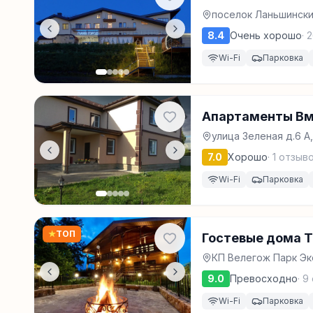
поселок Ланьшински
8.4
Очень хорошо
·
2
Wi-Fi
Парковка
Апартаменты В
улица Зеленая д.6 А
7.0
Хорошо
·
1
отзыв
Wi-Fi
Парковка
★
ТОП
Гостевые дома 
КП Велегож Парк Эко т
9.0
Превосходно
·
9
Wi-Fi
Парковка