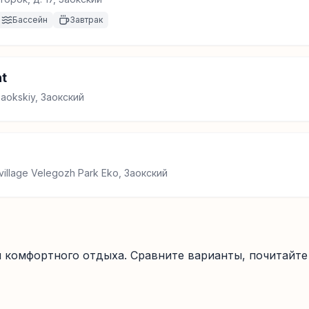
Бассейн
Завтрак
t
 Zaokskiy, Заокский
e village Velegozh Park Eko, Заокский
 комфортного отдыха. Сравните варианты, почитайте