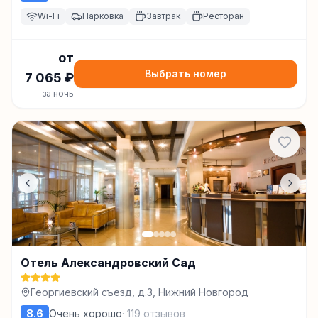
Wi-Fi
Парковка
Завтрак
Ресторан
от
Выбрать номер
7 065
₽
за ночь
Отель Александровский Сад
Георгиевский съезд, д.3, Нижний Новгород
8.6
Очень хорошо
·
119
отзывов