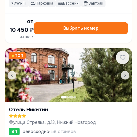
Wi-Fi
Парковка
Бассейн
Завтрак
от
Выбрать номер
10 450
₽
за ночь
★
ТОП
Отель Никитин
улица Стрелка, д.13, Нижний Новгород
9.1
Превосходно
·
58
отзывов