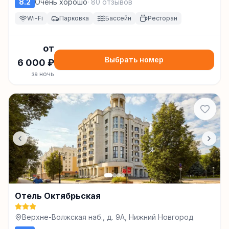
8.2
Очень хорошо
·
80
отзывов
Wi-Fi
Парковка
Бассейн
Ресторан
от
Выбрать номер
6 000
₽
за ночь
Отель Октябрьская
Верхне-Волжская наб., д. 9А, Нижний Новгород