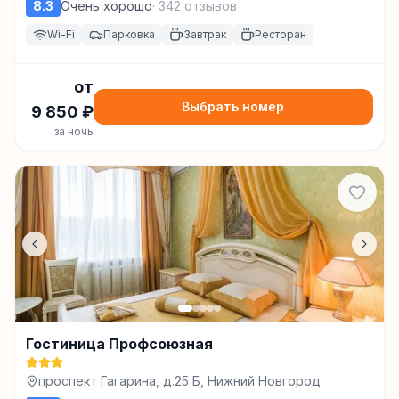
8.3
Очень хорошо
·
342
отзывов
Wi-Fi
Парковка
Завтрак
Ресторан
от
Выбрать номер
9 850
₽
за ночь
Гостиница Профсоюзная
проспект Гагарина, д.25 Б, Нижний Новгород