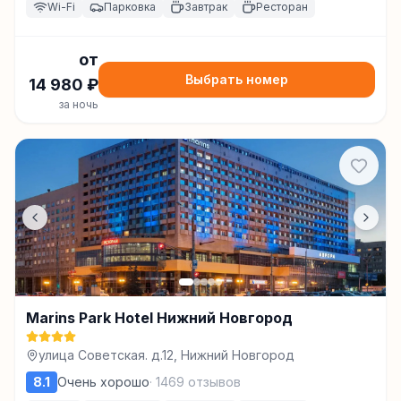
Wi-Fi
Парковка
Завтрак
Ресторан
от
Выбрать номер
14 980
₽
за ночь
Marins Park Hotel Нижний Новгород
улица Советская. д.12, Нижний Новгород
8.1
Очень хорошо
·
1469
отзывов