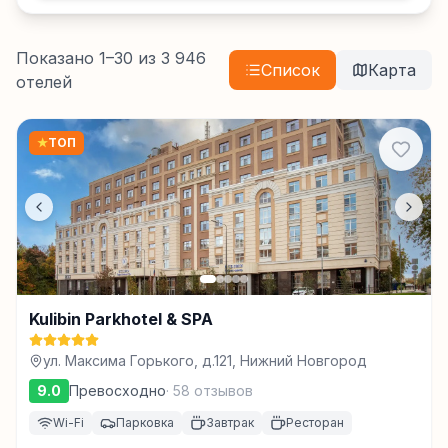
Показано
1
–
30
из
3 946
Список
Карта
отелей
★
ТОП
Kulibin Parkhotel & SPA
ул. Максима Горького, д.121, Нижний Новгород
9.0
Превосходно
·
58
отзывов
Wi-Fi
Парковка
Завтрак
Ресторан