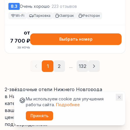
8.3
Очень хорошо
·
223
отзывов
Wi-Fi
Парковка
Завтрак
Ресторан
от
Выбрать номер
7 700
₽
за ночь
1
2
...
132
2-звёздочные отели Нижнего Новгорода
в Нижнем Новгороде
представлены отели
🍪
Мы используем cookie для улучшения
категории
2
звезды
. Выбирайте гостиницу по
работы сайта.
Подробнее
вашим предпочтениям и бюджету, сравнивайте
Принять
цены и бронируйте онлайн с мгновенным
подтверждением.