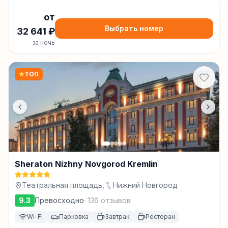
от
Выбрать номер
32 641
₽
за ночь
★
ТОП
Sheraton Nizhny Novgorod Kremlin
Театральная площадь, 1, Нижний Новгород
9.3
Превосходно
·
136
отзывов
Wi-Fi
Парковка
Завтрак
Ресторан