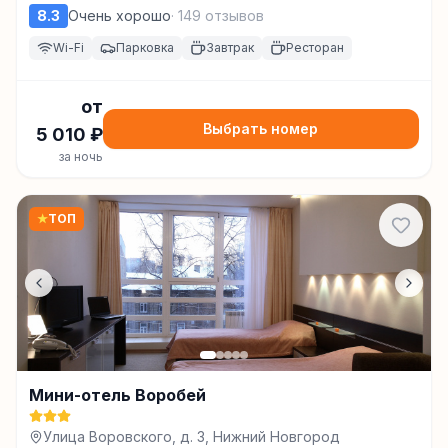
8.3
Очень хорошо
·
149
отзывов
Wi-Fi
Парковка
Завтрак
Ресторан
от
Выбрать номер
5 010
₽
за ночь
★
ТОП
Мини-отель Воробей
Улица Воровского, д. 3, Нижний Новгород