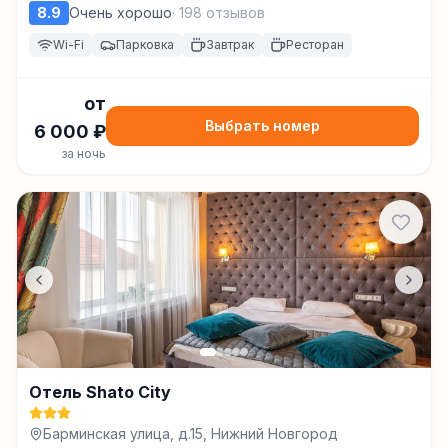
Новгород
8.9
Очень хорошо
·
198
отзывов
Wi-Fi
Парковка
Завтрак
Ресторан
от
Выбрать номер
6 000
₽
за ночь
Отель Shato City
Барминская улица, д.15, Нижний Новгород