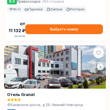
9.3
Превосходно
·
284
отзывов
Wi-Fi
Парковка
Завтрак
Ресторан
от
Выбрать номер
11 132
₽
за ночь
Отель Granat
Казанское шоссе, д.29, Нижний Новгород