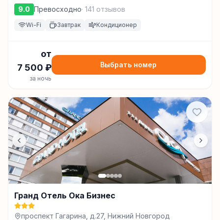
9.0
Превосходно
·
141
отзывов
Wi-Fi
Завтрак
Кондиционер
от
Выбрать номер
7 500
₽
за ночь
Гранд Отель Ока Бизнес
проспект Гагарина, д.27, Нижний Новгород