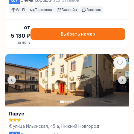
8.7
Очень хорошо
·
222
отзывов
Wi-Fi
Парковка
Бассейн
Завтрак
от
Выбрать номер
5 130
₽
за ночь
Парус
улица Ильинская, 45 а, Нижний Новгород