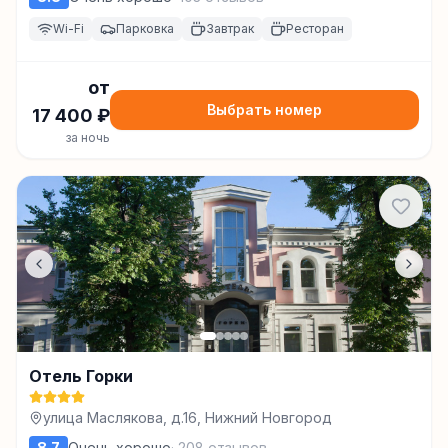
Wi-Fi
Парковка
Завтрак
Ресторан
от
Выбрать номер
17 400
₽
за ночь
Отель Горки
улица Маслякова, д.16, Нижний Новгород
8.7
Очень хорошо
·
208
отзывов