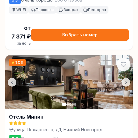
Wi-Fi
Парковка
Завтрак
Ресторан
от
Выбрать номер
7 371
₽
за ночь
★
ТОП
Отель Минин
улица Пожарского, д.1, Нижний Новгород