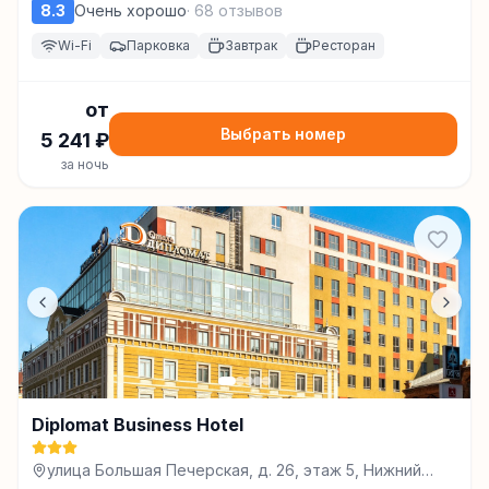
8.3
Очень хорошо
·
68
отзывов
Wi-Fi
Парковка
Завтрак
Ресторан
от
Выбрать номер
5 241
₽
за ночь
Diplomat Business Hotel
улица Большая Печерская, д. 26, этаж 5, Нижний