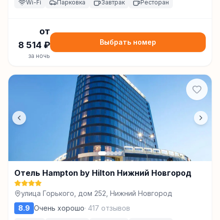
Wi-Fi
Парковка
Завтрак
Ресторан
от
Выбрать номер
8 514
₽
за ночь
Отель Hampton by Hilton Нижний Новгород
улица Горького, дом 252, Нижний Новгород
8.9
Очень хорошо
·
417
отзывов