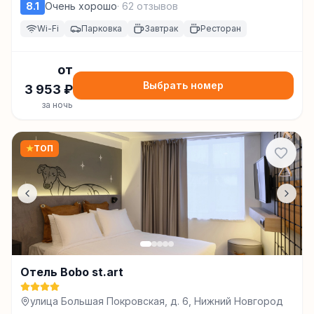
8.1
Очень хорошо
·
62
отзывов
Wi-Fi
Парковка
Завтрак
Ресторан
от
Выбрать номер
3 953
₽
за ночь
★
ТОП
Отель Bobo st.art
улица Большая Покровская, д. 6, Нижний Новгород