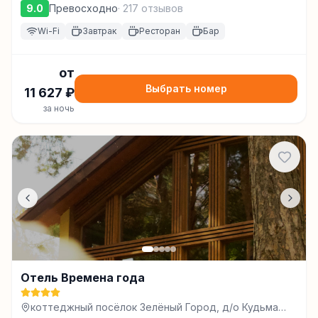
9.0
Превосходно
·
217
отзывов
Wi-Fi
Завтрак
Ресторан
Бар
от
Выбрать номер
11 627
₽
за ночь
Отель Времена года
коттеджный посёлок Зелёный Город, д/о Кудьма