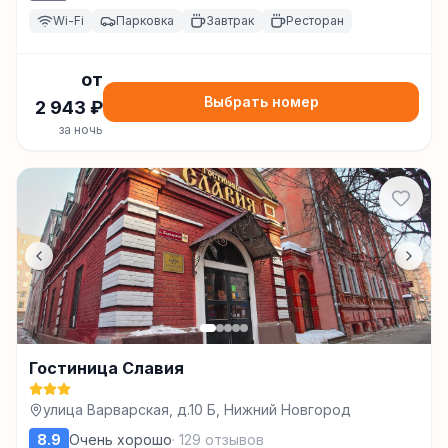
Wi-Fi
Парковка
Завтрак
Ресторан
от
Выбрать номер
2 943
₽
за ночь
Гостиница Славия
улица Варварская, д.10 Б, Нижний Новгород
8.9
Очень хорошо
·
129
отзывов