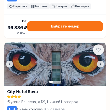
Парковка
Бассейн
Завтрак
Ресторан
от
Выбрать номер
36 836
₽
за ночь
City Hotel Sova
улица Ванеева, д.121, Нижний Новгород
8.8
Очень хорошо
·
103
отзывов