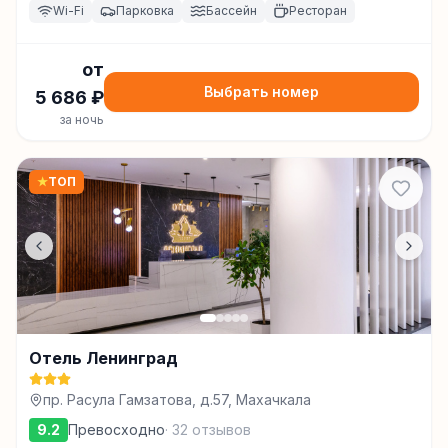
Wi-Fi
Парковка
Бассейн
Ресторан
от
Выбрать номер
5 686
₽
за ночь
★
ТОП
Отель Ленинград
пр. Расула Гамзатова, д.57, Махачкала
9.2
Превосходно
·
32
отзывов