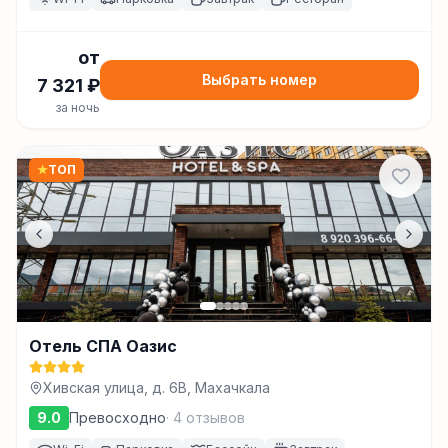
от
Выбрать номер
7 321
₽
за ночь
★
ТОП
Отель СПА Оазис
Хивская улица, д. 6В, Махачкала
9.0
Превосходно
·
4
отзывов