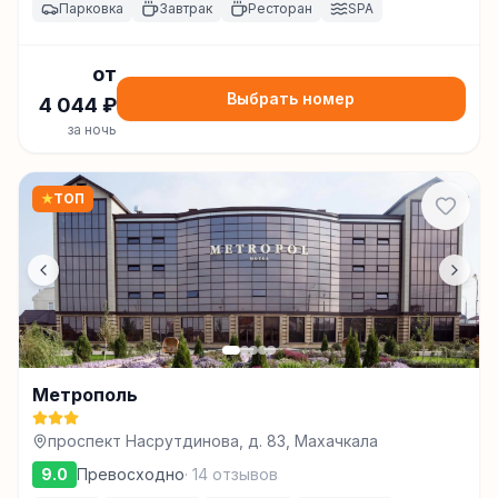
Парковка
Завтрак
Ресторан
SPA
от
Выбрать номер
4 044
₽
за ночь
★
ТОП
Метрополь
проспект Насрутдинова, д. 83, Махачкала
9.0
Превосходно
·
14
отзывов