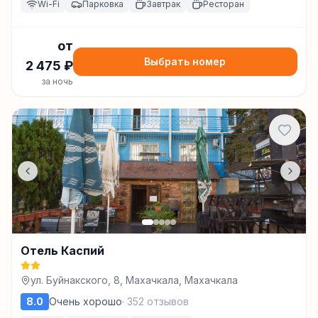
Wi-Fi
Парковка
Завтрак
Ресторан
от
Выбрать номер
2 475
₽
за ночь
Отель Каспий
ул. Буйнакского, 8, Махачкала, Махачкала
8.0
Очень хорошо
·
352
отзывов