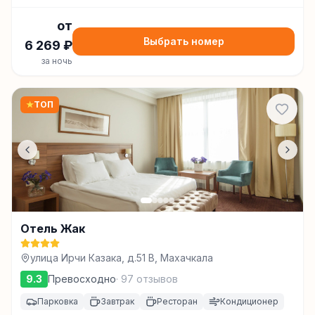
от
Выбрать номер
6 269
₽
за ночь
★
ТОП
Отель Жак
улица Ирчи Казака, д.51 В, Махачкала
9.3
Превосходно
·
97
отзывов
Парковка
Завтрак
Ресторан
Кондиционер