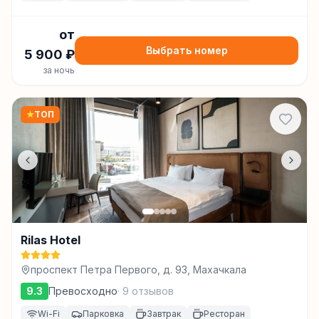
от
Выбрать номер
5 900
₽
за ночь
★
ТОП
Rilas Hotel
проспект Петра Первого, д. 93, Махачкала
9.3
Превосходно
·
9
отзывов
Wi-Fi
Парковка
Завтрак
Ресторан