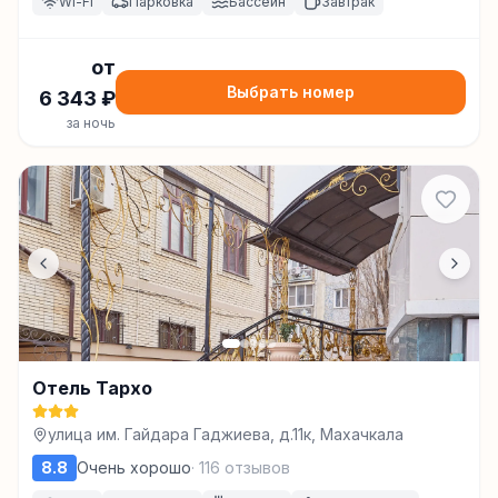
Wi-Fi
Парковка
Бассейн
Завтрак
от
Выбрать номер
6 343
₽
за ночь
Отель Тархо
улица им. Гайдара Гаджиева, д.11к, Махачкала
8.8
Очень хорошо
·
116
отзывов