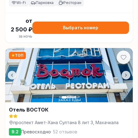
Wi-Fi
Парковка
Ресторан
от
Выбрать номер
2 500
₽
за ночь
★
ТОП
Отель ВОСТОК
проспект Амет-Хана Султана 8 лит З, Махачкала
9.2
Превосходно
·
52
отзывов