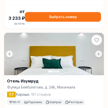
от
Выбрать номер
3 233
₽
за ночь
Отель Изумруд
улица Бейбулатова, д. 24Б, Махачкала
7.7
Хорошо
·
101
отзывов
Wi-Fi
Парковка
Завтрак
Ресторан