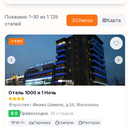
Показано
1
–
30
из
1 129
Список
Карта
отелей
★
ТОП
Отель 1000 и 1 Ночь
проспект Имама Шамиля, д.5А, Махачкала
9.0
Превосходно
·
39
отзывов
Wi-Fi
Парковка
Завтрак
Ресторан