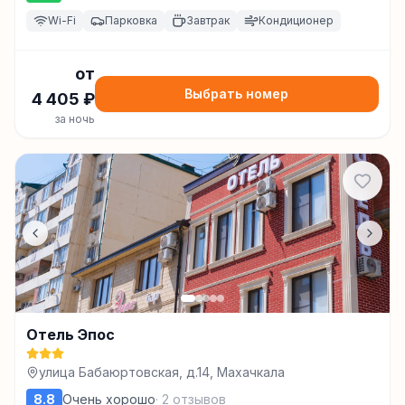
Wi-Fi
Парковка
Завтрак
Кондиционер
от
Выбрать номер
4 405
₽
за ночь
Отель Эпос
улица Бабаюртовская, д.14, Махачкала
8.8
Очень хорошо
·
2
отзывов