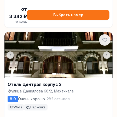
от
Выбрать номер
3 342
₽
за ночь
Отель Централ корпус 2
улица Даниялова 68/2, Махачкала
8.9
Очень хорошо
·
282
отзывов
Wi-Fi
Парковка