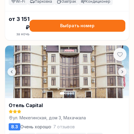
Wi-Fi
Парковка
Завтрак
Кондиционер
от
3 151
Выбрать номер
₽
за ночь
Отель Capital
ул. Мекегинская, дом 3, Махачкала
8.3
Очень хорошо
·
7
отзывов