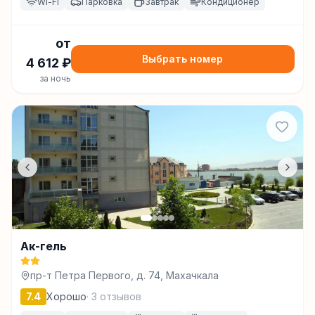
Wi-Fi
Парковка
Завтрак
Кондиционер
от
Выбрать номер
4 612
₽
за ночь
Ак-гель
пр-т Петра Первого, д. 74, Махачкала
7.4
Хорошо
·
3
отзывов