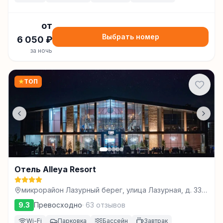
от
Выбрать номер
6 050
₽
за ночь
★
ТОП
Отель Alleya Resort
микрорайон Лазурный берег, улица Лазурная, д. 33А,
Махачкала
9.3
Превосходно
·
63
отзывов
Wi-Fi
Парковка
Бассейн
Завтрак