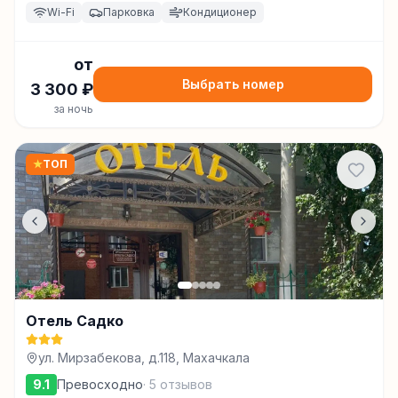
Wi-Fi
Парковка
Кондиционер
от
Выбрать номер
3 300
₽
за ночь
★
ТОП
Отель Садко
ул. Мирзабекова, д.118, Махачкала
9.1
Превосходно
·
5
отзывов