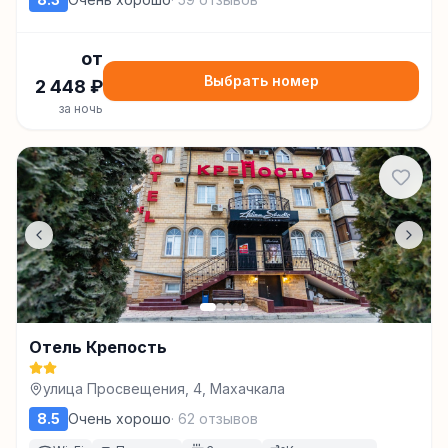
от
Выбрать номер
2 448
₽
за ночь
Отель Крепость
улица Просвещения, 4, Махачкала
8.5
Очень хорошо
·
62
отзывов