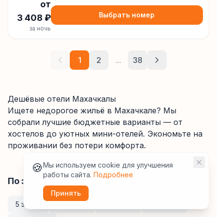
от
Выбрать номер
3 408
₽
за ночь
1
2
...
38
Дешёвые отели Махачкалы
Ищете недорогое жильё
в Махачкале
? Мы
собрали лучшие бюджетные варианты — от
хостелов до уютных мини-отелей. Экономьте на
проживании без потери комфорта.
🍪
Мы используем cookie для улучшения
работы сайта.
Подробнее
По звёздности
Принять
5 звёзд
4 звезды
3 звезды
2 звезды