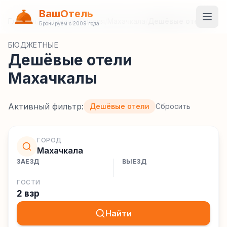
ВашОтель
Главная
/
Гостиницы
/
Россия
/
Махачкала
/
Дешёвые отели
Бронируем с 2009 года
БЮДЖЕТНЫЕ
Дешёвые отели
Махачкалы
Активный фильтр:
Дешёвые отели
Сбросить
ГОРОД
Махачкала
ЗАЕЗД
ВЫЕЗД
ГОСТИ
2 взр
Найти