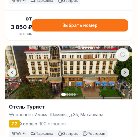
Wi-Fi
Парковка
Завтрак
от
Выбрать номер
3 850
₽
за ночь
Отель Турист
проспект Имама Шамиля, д.35, Махачкала
7.2
Хорошо
·
100
отзывов
Wi-Fi
Парковка
Завтрак
Ресторан