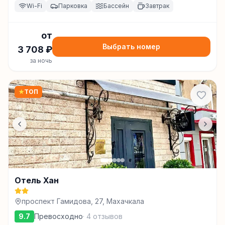
Wi-Fi
Парковка
Бассейн
Завтрак
от
Выбрать номер
3 708
₽
за ночь
★
ТОП
Отель Хан
проспект Гамидова, 27, Махачкала
9.7
Превосходно
·
4
отзывов