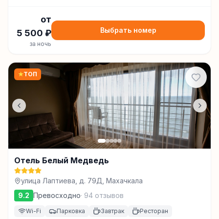
от
Выбрать номер
5 500
₽
за ночь
★
ТОП
Отель Белый Медведь
улица Лаптиева, д. 79Д, Махачкала
9.2
Превосходно
·
94
отзывов
Wi-Fi
Парковка
Завтрак
Ресторан