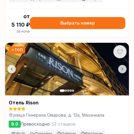
от
Выбрать номер
5 110
₽
за ночь
★
ТОП
Отель Rison
улица Генерала Омарова, д. 13а, Махачкала
9.0
Превосходно
·
52
отзывов
Wi-Fi
Парковка
Завтрак
Ресторан