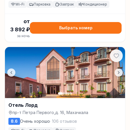
Wi-Fi
Парковка
Завтрак
Кондиционер
от
Выбрать номер
3 892
₽
за ночь
Отель Лорд
пр-т Петра Первого,д. 16, Махачкала
8.6
Очень хорошо
·
106
отзывов