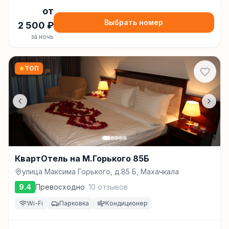
от
Выбрать номер
2 500
₽
за ночь
★
ТОП
КвартОтель на М.Горького 85Б
улица Максима Горького, д.85 Б, Махачкала
9.4
Превосходно
·
10
отзывов
Wi-Fi
Парковка
Кондиционер