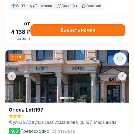
Wi-Fi
Парковка
Бассейн
Завтрак
от
Выбрать номер
4 138
₽
за ночь
★
ТОП
Отель Loft197
улица Абдулхакима Исмаилова, д. 197, Махачкала
9.3
Превосходно
·
33
отзывов