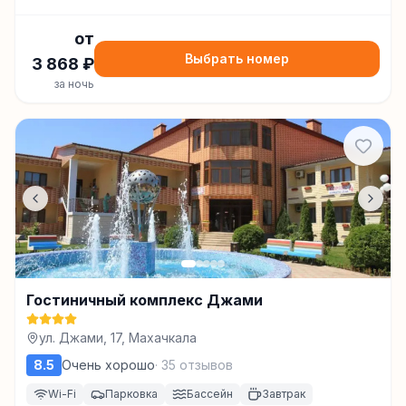
от
Выбрать номер
3 868
₽
за ночь
Гостиничный комплекс Джами
ул. Джами, 17, Махачкала
8.5
Очень хорошо
·
35
отзывов
Wi-Fi
Парковка
Бассейн
Завтрак