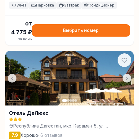
Wi-Fi
Парковка
Завтрак
Кондиционер
от
Выбрать номер
4 775
₽
за ночь
Отель ДеЛюкс
Республика Дагестан, мкр. Караман-5, ул.
Туапсинская , 5/44, Махачкала
7.9
Хорошо
·
6
отзывов