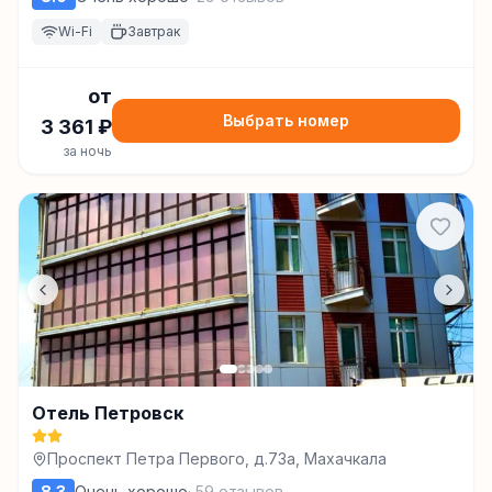
Wi-Fi
Завтрак
от
Выбрать номер
3 361
₽
за ночь
Отель Петровск
Проспект Петра Первого, д.73а, Махачкала
8.3
Очень хорошо
·
59
отзывов