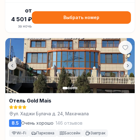
от
Выбрать номер
4 501
₽
за ночь
Отель Gold Mais
ул. Хаджи Булача д. 24, Махачкала
8.5
Очень хорошо
·
146
отзывов
Wi-Fi
Парковка
Бассейн
Завтрак