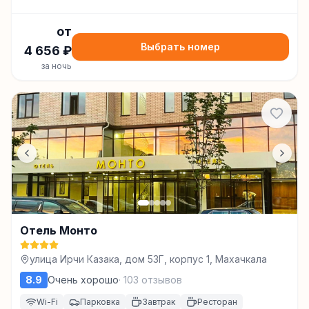
от
Выбрать номер
4 656
₽
за ночь
Отель Монто
улица Ирчи Казака, дом 53Г, корпус 1, Махачкала
8.9
Очень хорошо
·
103
отзывов
Wi-Fi
Парковка
Завтрак
Ресторан