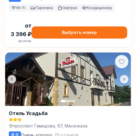
Wi-Fi
Парковка
Завтрак
Кондиционер
от
Выбрать номер
3 396
₽
за ночь
Отель Усадьба
проспект Гамидова, 67, Махачкала
8.0
Очень хорошо
·
29
отзывов