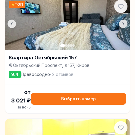
★
ТОП
Квартира Октябрьский 157
Октябрьский Проспект, д.157, Киров
9.4
Превосходно
·
2
отзывов
от
Выбрать номер
3 021
₽
за ночь