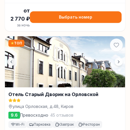
от
Выбрать номер
2 770
₽
за ночь
★
ТОП
Отель Старый Дворик на Орловской
улица Орловская, д.48, Киров
9.6
Превосходно
·
45
отзывов
Wi-Fi
Парковка
Завтрак
Ресторан