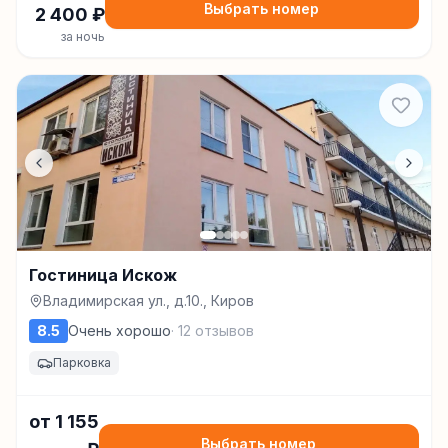
Выбрать номер
2 400
₽
за ночь
Гостиница Искож
Владимирская ул., д.10., Киров
8.5
Очень хорошо
·
12
отзывов
Парковка
от
1 155
Выбрать номер