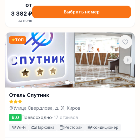
от
Выбрать номер
3 382
₽
за ночь
★
ТОП
Отель Спутник
Улица Свердлова, д. 31, Киров
9.0
Превосходно
·
17
отзывов
Wi-Fi
Парковка
Ресторан
Кондиционер