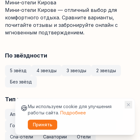
Мини-отели Кирова
Мини-отели
Кирове
— отличный выбор для
комфортного отдыха. Сравните варианты,
почитайте отзывы и забронируйте онлайн с
мгновенным подтверждением.
По звёздности
5 звёзд
4 звезды
3 звезды
2 звезды
Без звёзд
Тип размещения
🍪
Мы используем cookie для улучшения
работы сайта.
Подробнее
Апартаменты
Курортные отели
Хостелы
Принять
Гостевые дома
Мини-отели
Кемпинги
Спа-отели
Санатории
Отели