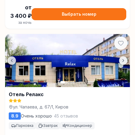
от
Выбрать номер
3 400
₽
за ночь
Отель Релакс
ул. Чапаева, д. 67/1, Киров
8.9
Очень хорошо
·
45
отзывов
Парковка
Завтрак
Кондиционер