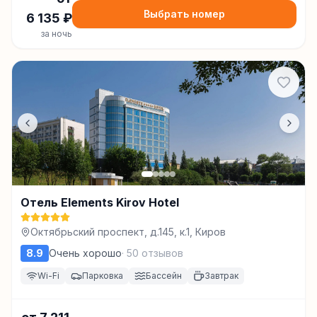
Выбрать номер
6 135
₽
за ночь
Отель Elements Kirov Hotel
Октябрьский проспект, д.145, к.1, Киров
8.9
Очень хорошо
·
50
отзывов
Wi-Fi
Парковка
Бассейн
Завтрак