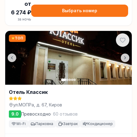
от
Выбрать номер
6 274
₽
за ночь
★
ТОП
Отель Классик
ул.МОПРа, д. 67, Киров
9.0
Превосходно
·
60
отзывов
Wi-Fi
Парковка
Завтрак
Кондиционер