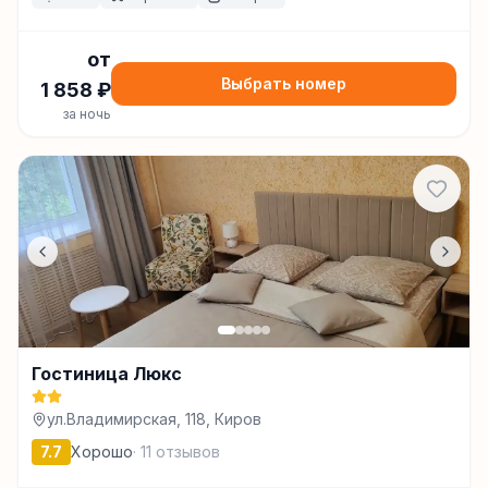
от
Выбрать номер
1 858
₽
за ночь
Гостиница Люкс
ул.Владимирская, 118, Киров
7.7
Хорошо
·
11
отзывов