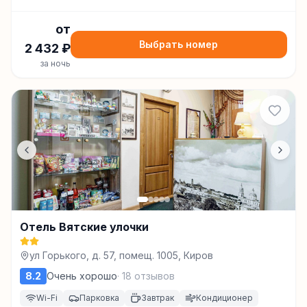
от
Выбрать номер
2 432
₽
за ночь
Отель Вятские улочки
ул Горького, д. 57, помещ. 1005, Киров
8.2
Очень хорошо
·
18
отзывов
Wi-Fi
Парковка
Завтрак
Кондиционер