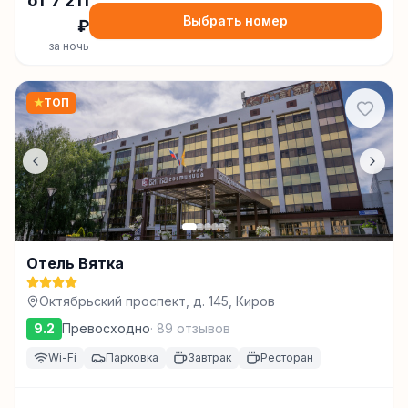
от
7 211
Выбрать номер
₽
за ночь
★
ТОП
Отель Вятка
Октябрьский проспект, д. 145, Киров
9.2
Превосходно
·
89
отзывов
Wi-Fi
Парковка
Завтрак
Ресторан