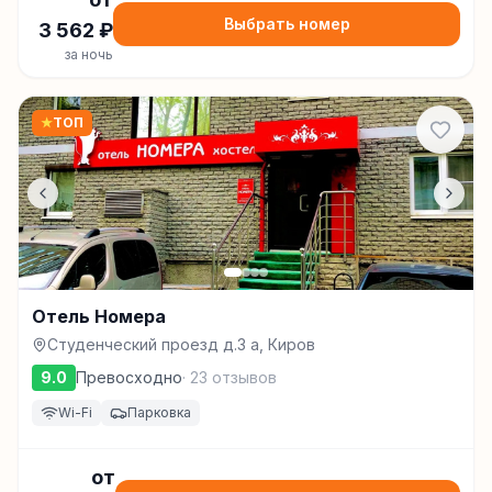
Выбрать номер
3 562
₽
за ночь
★
ТОП
Отель Номера
Студенческий проезд д.3 а, Киров
9.0
Превосходно
·
23
отзывов
Wi-Fi
Парковка
от