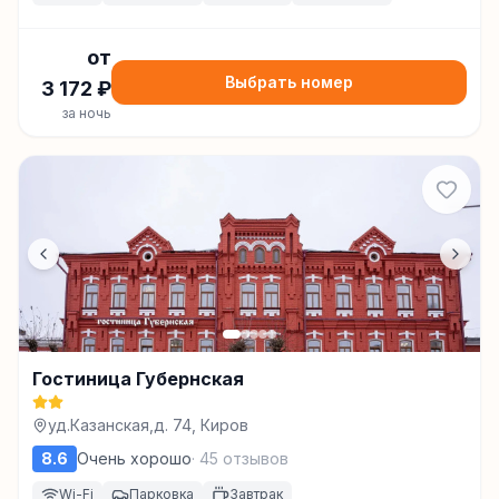
от
Выбрать номер
3 172
₽
за ночь
Гостиница Губернская
уд.Казанская,д. 74, Киров
8.6
Очень хорошо
·
45
отзывов
Wi-Fi
Парковка
Завтрак