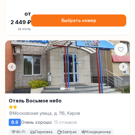
от
Выбрать номер
2 449
₽
за ночь
Отель Восьмое небо
Московская улица, д. 116, Киров
8.6
Очень хорошо
·
13
отзывов
Wi-Fi
Парковка
Завтрак
Кондиционер