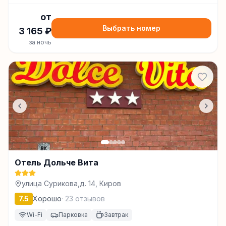
от
Выбрать номер
3 165
₽
за ночь
Отель Дольче Вита
улица Сурикова,д. 14, Киров
7.5
Хорошо
·
23
отзывов
Wi-Fi
Парковка
Завтрак