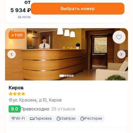
от
Выбрать номер
5 934
₽
за ночь
★
ТОП
Киров
ул. Красина, д.10, Киров
9.0
Превосходно
·
28
отзывов
Wi-Fi
Парковка
Завтрак
Ресторан