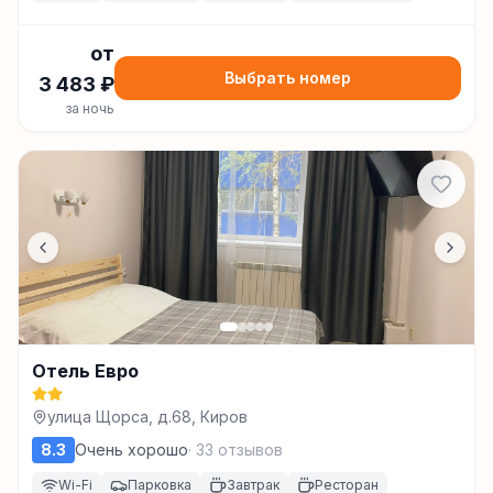
от
Выбрать номер
3 483
₽
за ночь
Отель Евро
улица Щорса, д.68, Киров
8.3
Очень хорошо
·
33
отзывов
Wi-Fi
Парковка
Завтрак
Ресторан