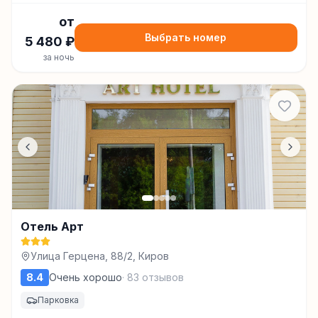
от
Выбрать номер
5 480
₽
за ночь
Отель Арт
Улица Герцена, 88/2, Киров
8.4
Очень хорошо
·
83
отзывов
Парковка