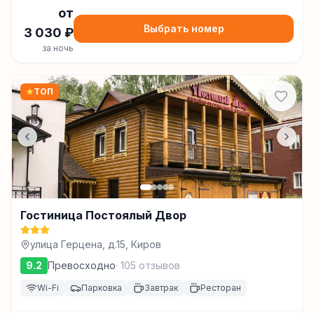
от
Выбрать номер
3 030
₽
за ночь
★
ТОП
Гостиница Постоялый Двор
улица Герцена, д.15, Киров
9.2
Превосходно
·
105
отзывов
Wi-Fi
Парковка
Завтрак
Ресторан