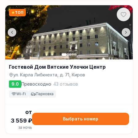
★
ТОП
Гостевой Дом Вятские Улочки Центр
ул. Карла Либкнехта, д. 71, Киров
9.0
Превосходно
·
43
отзывов
Wi-Fi
Парковка
от
Выбрать номер
3 559
₽
за ночь