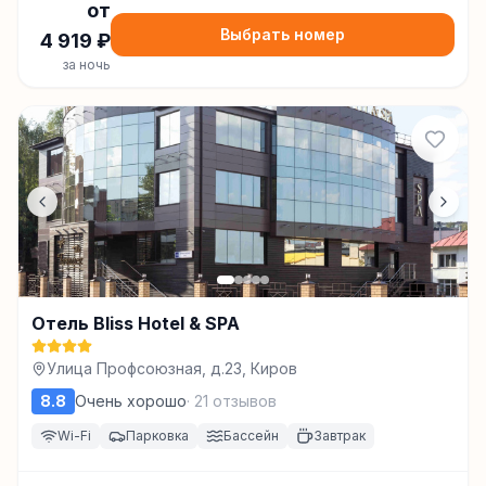
от
Выбрать номер
4 919
₽
за ночь
Отель Bliss Hotel & SPA
Улица Профсоюзная, д.23, Киров
8.8
Очень хорошо
·
21
отзывов
Wi-Fi
Парковка
Бассейн
Завтрак