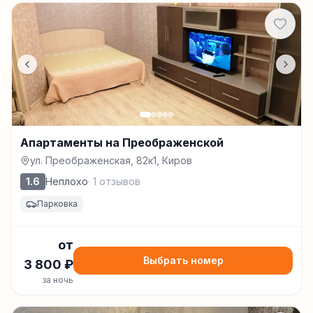
Апартаменты на Преображенской
ул. Преображенская, 82к1, Киров
1.6
Неплохо
·
1
отзывов
Парковка
от
Выбрать номер
3 800
₽
за ночь