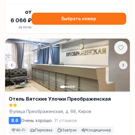
от
Выбрать номер
6 066
₽
за ночь
Отель Вятские Улочки Преображенская
улица Преображенская, д. 66, Киров
8.6
Очень хорошо
·
31
отзывов
Wi-Fi
Парковка
Завтрак
Кондиционер