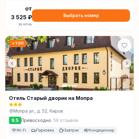
от
Выбрать номер
3 525
₽
за ночь
★
ТОП
Отель Старый дворик на Мопра
Мопра ул., д. 52, Киров
9.5
Превосходно
·
59
отзывов
Wi-Fi
Парковка
Завтрак
Кондиционер