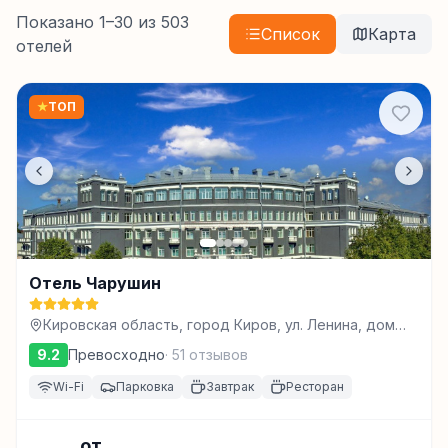
Показано
1
–
30
из
503
Список
Карта
отелей
★
ТОП
Отель Чарушин
Кировская область, город Киров, ул. Ленина, дом
80, Киров
9.2
Превосходно
·
51
отзывов
Wi-Fi
Парковка
Завтрак
Ресторан
от