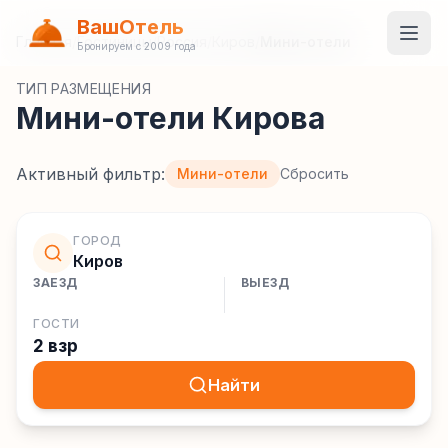
ВашОтель
Главная
/
Гостиницы
/
Россия
/
Киров
/
Мини-отели
Бронируем с 2009 года
ТИП РАЗМЕЩЕНИЯ
Мини-отели Кирова
Активный фильтр:
Мини-отели
Сбросить
ГОРОД
Киров
ЗАЕЗД
ВЫЕЗД
ГОСТИ
2 взр
Найти