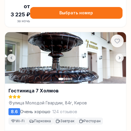
от
Выбрать номер
3 225
₽
за ночь
Гостиница 7 Холмов
улица Молодой Гвардии, 84г, Киров
8.6
Очень хорошо
·
124
отзывов
Wi-Fi
Парковка
Завтрак
Ресторан