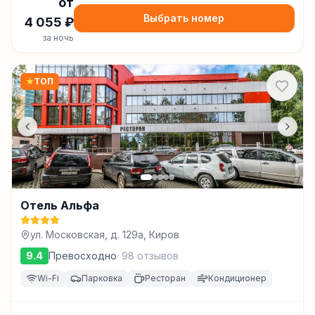
от
Выбрать номер
4 055
₽
за ночь
★
ТОП
Отель Альфа
ул. Московская, д. 129а, Киров
9.4
Превосходно
·
98
отзывов
Wi-Fi
Парковка
Ресторан
Кондиционер