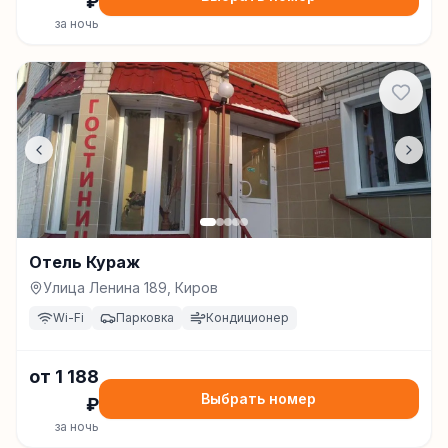
₽
за ночь
Отель Кураж
Улица Ленина 189, Киров
Wi-Fi
Парковка
Кондиционер
от
1 188
Выбрать номер
₽
за ночь