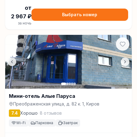
от
Выбрать номер
2 967
₽
за ночь
Мини-отель Алые Паруса
Преображенская улица, д. 82 к. 1, Киров
7.4
Хорошо
·
8
отзывов
Wi-Fi
Парковка
Завтрак