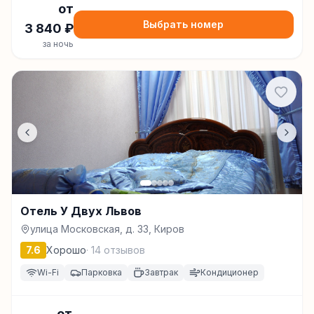
от
Выбрать номер
3 840
₽
за ночь
Отель У Двух Львов
улица Московская, д. 33, Киров
7.6
Хорошо
·
14
отзывов
Wi-Fi
Парковка
Завтрак
Кондиционер
от