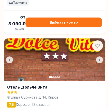
Парковка
от
Выбрать номер
3 090
₽
за ночь
Отель Дольче Вита
улица Сурикова,д. 14, Киров
7.5
Хорошо
·
23
отзывов