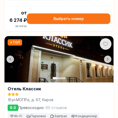
от
Выбрать номер
6 274
₽
за ночь
★
ТОП
Отель Классик
ул.МОПРа, д. 67, Киров
9.0
Превосходно
·
60
отзывов
Wi-Fi
Парковка
Завтрак
Кондиционер