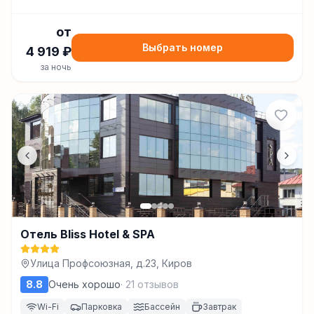
от
Выбрать номер
4 919
₽
за ночь
Отель Bliss Hotel & SPA
Улица Профсоюзная, д.23, Киров
8.8
Очень хорошо
·
21
отзывов
Wi-Fi
Парковка
Бассейн
Завтрак