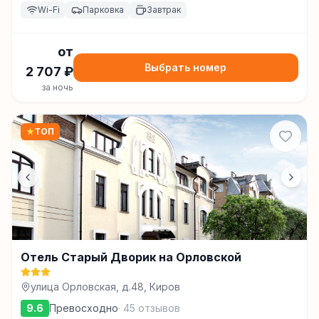
Wi-Fi
Парковка
Завтрак
от
Выбрать номер
2 707
₽
за ночь
★
ТОП
Отель Старый Дворик на Орловской
улица Орловская, д.48, Киров
9.6
Превосходно
·
45
отзывов