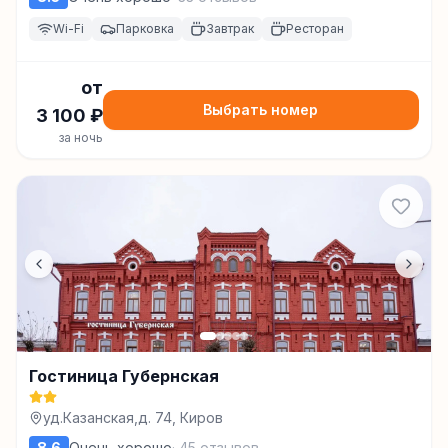
Wi-Fi
Парковка
Завтрак
Ресторан
от
Выбрать номер
3 100
₽
за ночь
Гостиница Губернская
уд.Казанская,д. 74, Киров
8.6
Очень хорошо
·
45
отзывов