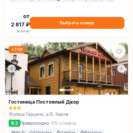
от
Выбрать номер
2 817
₽
за ночь
★
ТОП
Гостиница Постоялый Двор
улица Герцена, д.15, Киров
9.2
Превосходно
·
105
отзывов
Wi-Fi
Парковка
Завтрак
Ресторан