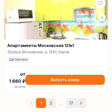
Апартаменты Московская 121к1
улица Московская, д. 121к1, Киров
Парковка
от
Выбрать номер
1 880
₽
за ночь
1
2
...
17