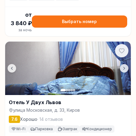
от
Выбрать номер
3 840
₽
за ночь
Отель У Двух Львов
улица Московская, д. 33, Киров
7.6
Хорошо
·
14
отзывов
Wi-Fi
Парковка
Завтрак
Кондиционер