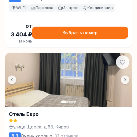
Wi-Fi
Парковка
Завтрак
Кондиционер
от
Выбрать номер
3 404
₽
за ночь
Отель Евро
улица Щорса, д.68, Киров
8.3
Очень хорошо
·
33
отзывов