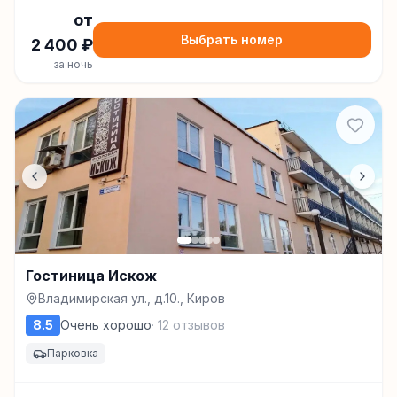
от
Выбрать номер
2 400
₽
за ночь
Гостиница Искож
Владимирская ул., д.10., Киров
8.5
Очень хорошо
·
12
отзывов
Парковка