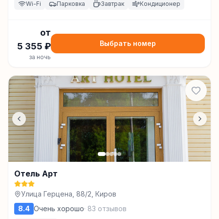
Wi-Fi
Парковка
Завтрак
Кондиционер
от
Выбрать номер
5 355
₽
за ночь
Отель Арт
Улица Герцена, 88/2, Киров
8.4
Очень хорошо
·
83
отзывов