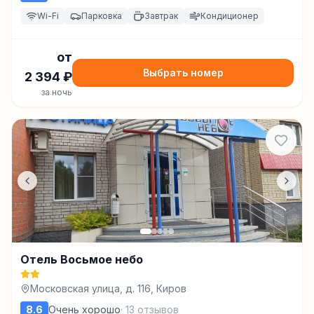
Wi-Fi
Парковка
Завтрак
Кондиционер
от
Выбрать номер
2 394
₽
за ночь
Отель Восьмое небо
Московская улица, д. 116, Киров
8.6
Очень хорошо
·
13
отзывов