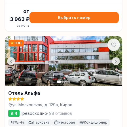
от
Выбрать номер
3 963
₽
за ночь
★
ТОП
Отель Альфа
ул. Московская, д. 129а, Киров
9.4
Превосходно
·
98
отзывов
Wi-Fi
Парковка
Ресторан
Кондиционер