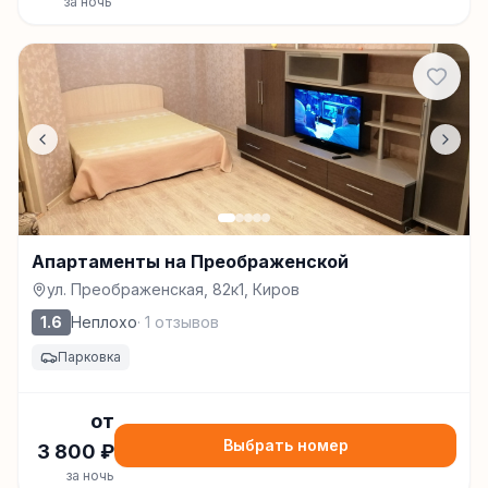
за ночь
Апартаменты на Преображенской
ул. Преображенская, 82к1, Киров
1.6
Неплохо
·
1
отзывов
Парковка
от
Выбрать номер
3 800
₽
за ночь