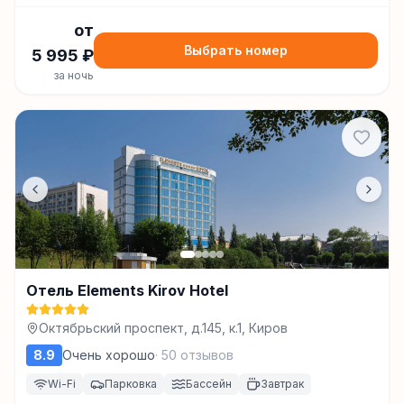
от
Выбрать номер
5 995
₽
за ночь
Отель Elements Kirov Hotel
Октябрьский проспект, д.145, к.1, Киров
8.9
Очень хорошо
·
50
отзывов
Wi-Fi
Парковка
Бассейн
Завтрак