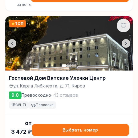
за ночь
★
ТОП
Гостевой Дом Вятские Улочки Центр
ул. Карла Либкнехта, д. 71, Киров
9.0
Превосходно
·
43
отзывов
Wi-Fi
Парковка
от
Выбрать номер
3 472
₽