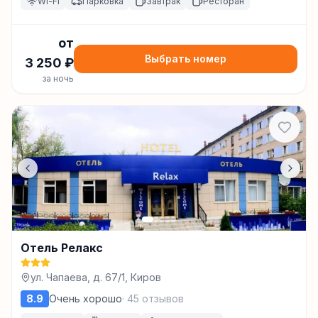
Wi-Fi
Парковка
Завтрак
Ресторан
от
Выбрать номер
3 250
₽
за ночь
Отель Релакс
ул. Чапаева, д. 67/1, Киров
8.9
Очень хорошо
·
45
отзывов