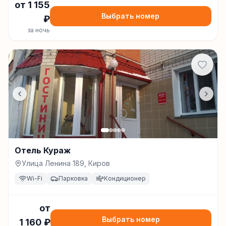
от
1 155
Выбрать номер
₽
за ночь
Отель Кураж
Улица Ленина 189, Киров
Wi-Fi
Парковка
Кондиционер
от
Выбрать номер
1 160
₽