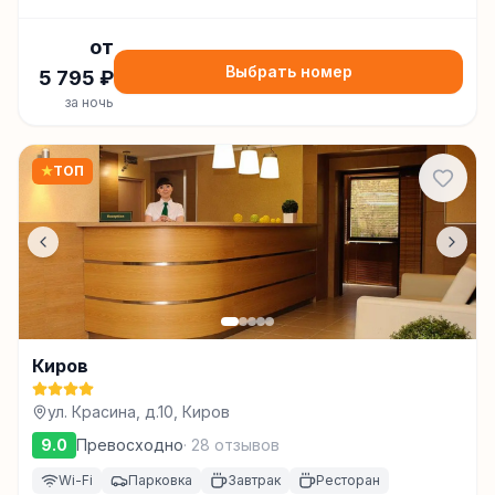
от
Выбрать номер
5 795
₽
за ночь
★
ТОП
Киров
ул. Красина, д.10, Киров
9.0
Превосходно
·
28
отзывов
Wi-Fi
Парковка
Завтрак
Ресторан