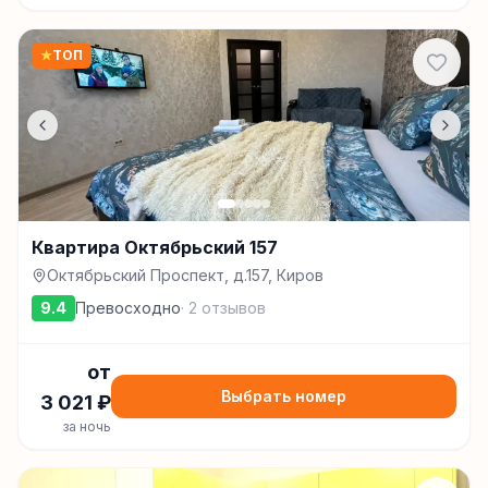
★
ТОП
Квартира Октябрьский 157
Октябрьский Проспект, д.157, Киров
9.4
Превосходно
·
2
отзывов
от
Выбрать номер
3 021
₽
за ночь