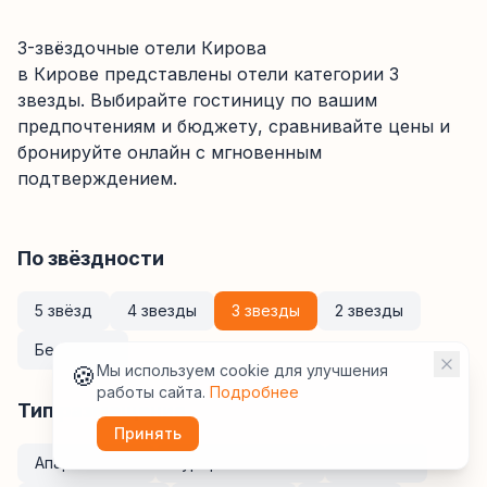
3-звёздочные отели Кирова
в Кирове
представлены отели категории
3
звезды
. Выбирайте гостиницу по вашим
предпочтениям и бюджету, сравнивайте цены и
бронируйте онлайн с мгновенным
подтверждением.
По звёздности
5 звёзд
4 звезды
3 звезды
2 звезды
Без звёзд
🍪
Мы используем cookie для улучшения
работы сайта.
Подробнее
Тип размещения
Принять
Апартаменты
Курортные отели
Хостелы