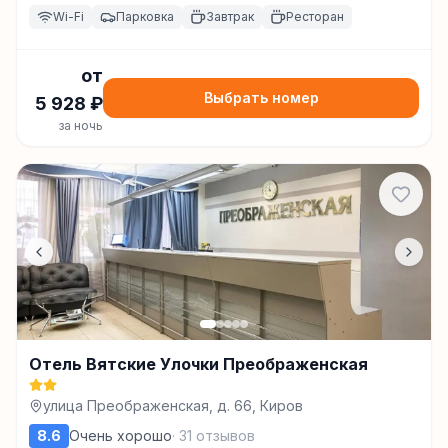
Wi-Fi
Парковка
Завтрак
Ресторан
от
Выбрать номер
5 928
₽
за ночь
Отель Вятские Улочки Преображенская
улица Преображенская, д. 66, Киров
8.6
Очень хорошо
·
31
отзывов