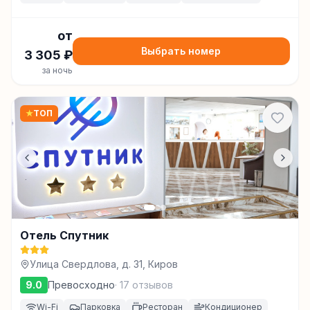
от
Выбрать номер
3 305
₽
за ночь
★
ТОП
Отель Спутник
Улица Свердлова, д. 31, Киров
9.0
Превосходно
·
17
отзывов
Wi-Fi
Парковка
Ресторан
Кондиционер