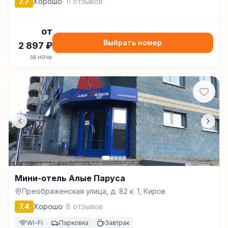
7.7
Хорошо
·
11
отзывов
от
Выбрать номер
2 897
₽
за ночь
Мини-отель Алые Паруса
Преображенская улица, д. 82 к. 1, Киров
7.4
Хорошо
·
8
отзывов
Wi-Fi
Парковка
Завтрак