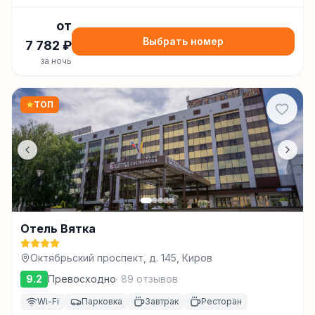
от
Выбрать номер
7 782
₽
за ночь
★
ТОП
Отель Вятка
Октябрьский проспект, д. 145, Киров
9.2
Превосходно
·
89
отзывов
Wi-Fi
Парковка
Завтрак
Ресторан