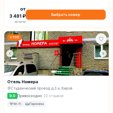
от
Выбрать номер
3 481
₽
за ночь
★
ТОП
Отель Номера
Студенческий проезд д.3 а, Киров
9.0
Превосходно
·
23
отзывов
Wi-Fi
Парковка