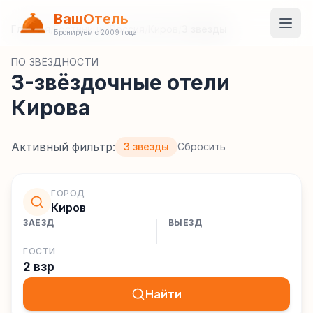
ВашОтель
Главная
/
Гостиницы
/
Россия
/
Киров
/
3 звезды
Бронируем с 2009 года
ПО ЗВЁЗДНОСТИ
3-звёздочные отели
Кирова
Активный фильтр:
3 звезды
Сбросить
ГОРОД
Киров
ЗАЕЗД
ВЫЕЗД
ГОСТИ
2 взр
Найти