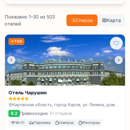
Показано
1
–
30
из
503
Список
Карта
отелей
★
ТОП
Отель Чарушин
Кировская область, город Киров, ул. Ленина, дом
80, Киров
9.2
Превосходно
·
51
отзывов
Wi-Fi
Парковка
Завтрак
Ресторан