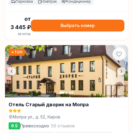
Парковка
Завтрак
Кондиционер
от
Выбрать номер
3 445
₽
за ночь
★
ТОП
Отель Старый дворик на Мопра
Мопра ул., д. 52, Киров
9.5
Превосходно
·
59
отзывов