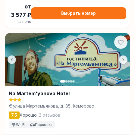
от
Выбрать номер
3 577
₽
за ночь
Na Martem'yanova Hotel
улица Мартемьянова, д. 85, Кемерово
7.5
Хорошо
·
2
отзывов
Wi-Fi
Парковка