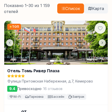
Показано
1
–
30
из
1 159
Список
Карта
отелей
★
ТОП
Отель Томь Ривер Плаза
улица Притомская Набережная, д.7, Кемерово
9.4
Превосходно
·
16
отзывов
Wi-Fi
Парковка
Бассейн
Завтрак
от