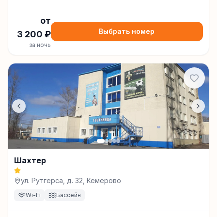
от
Выбрать номер
3 200
₽
за ночь
Шахтер
ул. Рутгерса, д. 32, Кемерово
Wi-Fi
Бассейн