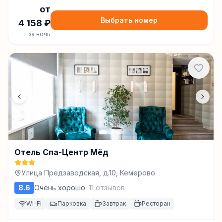
от
Выбрать номер
4 158
₽
за ночь
Отель Спа-Центр Мёд
Улица Предзаводская, д.10, Кемерово
8.6
Очень хорошо
·
11
отзывов
Wi-Fi
Парковка
Завтрак
Ресторан