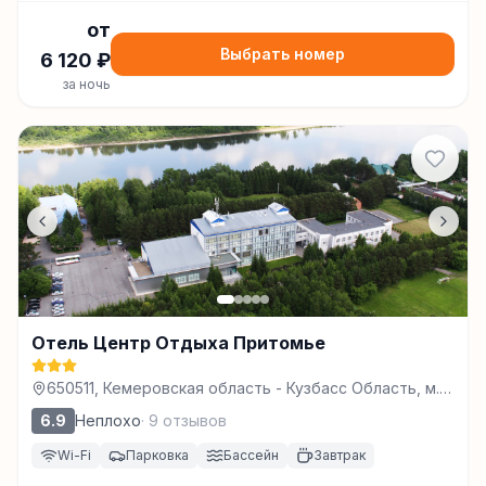
от
Выбрать номер
6 120
₽
за ночь
Отель Центр Отдыха Притомье
650511, Кемеровская область - Кузбасс Область, м.о.
Кемеровский, с Березово, тер. Притомье, зд. 1,
6.9
Неплохо
·
9
отзывов
Кемерово
Wi-Fi
Парковка
Бассейн
Завтрак