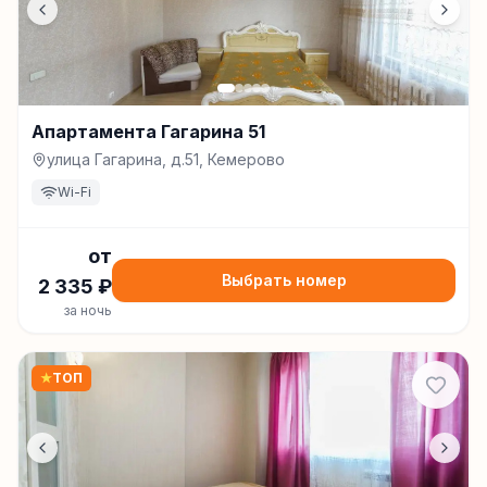
Апартамента Гагарина 51
улица Гагарина, д.51, Кемерово
Wi-Fi
от
Выбрать номер
2 335
₽
за ночь
★
ТОП