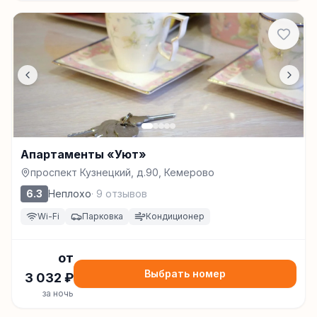
Апартаменты «Уют»
проспект Кузнецкий, д.90, Кемерово
6.3
Неплохо
·
9
отзывов
Wi-Fi
Парковка
Кондиционер
от
Выбрать номер
3 032
₽
за ночь