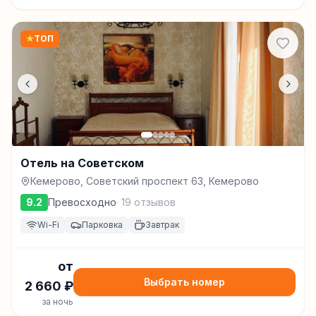
★
ТОП
Отель на Советском
Кемерово, Советский проспект 63, Кемерово
9.2
Превосходно
·
19
отзывов
Wi-Fi
Парковка
Завтрак
от
Выбрать номер
2 660
₽
за ночь