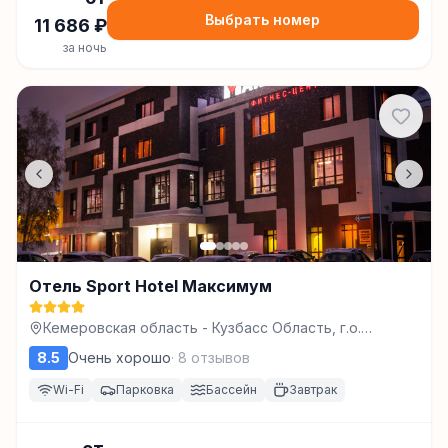
Выбрать номер
11 686
₽
за ночь
Отель Sport Hotel Максимум
Кемеровская область - Кузбасс Область, г.о.
Кемеровский, г Кемерово, ул Карболитовская, зд.
8.5
Очень хорошо
·
8
отзывов
18/1, Кемерово
Wi-Fi
Парковка
Бассейн
Завтрак