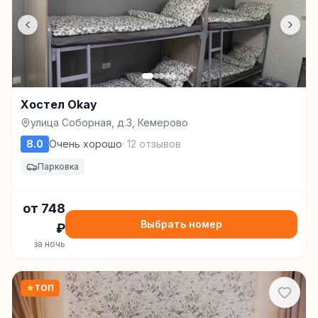
Хостел Okay
улица Соборная, д.3, Кемерово
8.0
Очень хорошо
·
12
отзывов
Парковка
от
748
Выбрать номер
₽
за ночь
★
ТОП