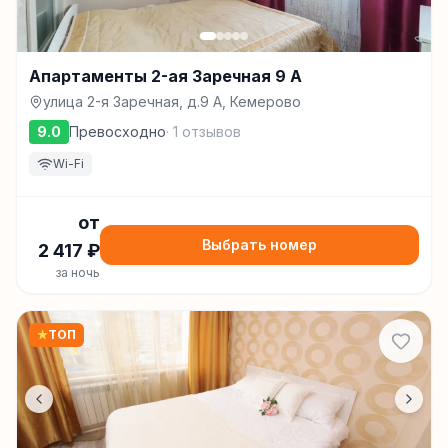
Апартаменты 2-ая Заречная 9 А
улица 2-я Заречная, д.9 А, Кемерово
9.0
Превосходно
·
1
отзывов
Wi-Fi
от
Выбрать номер
2 417
₽
за ночь
★
ТОП