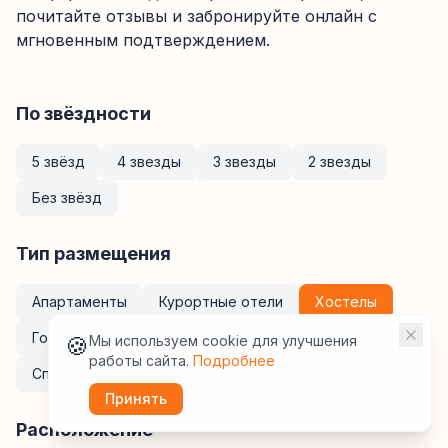
почитайте отзывы и забронируйте онлайн с
мгновенным подтверждением.
По звёздности
5 звёзд
4 звезды
3 звезды
2 звезды
Без звёзд
Тип размещения
Апартаменты
Курортные отели
Хостелы
Гостевые дома
Мини-отели
Кемпинги
🍪
Мы используем cookie для улучшения
работы сайта.
Подробнее
Спа-отели
Санатории
Отели
Принять
Расположение