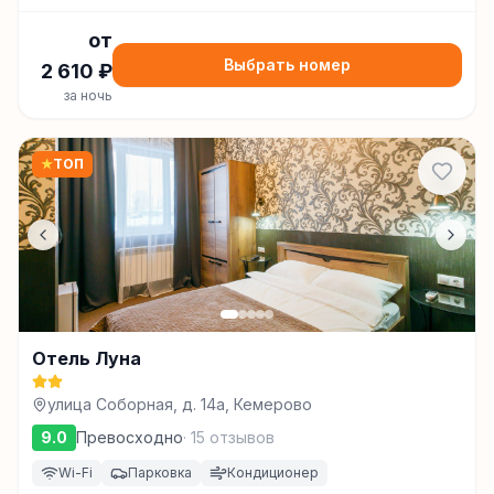
от
Выбрать номер
2 610
₽
за ночь
★
ТОП
Отель Луна
улица Соборная, д. 14а, Кемерово
9.0
Превосходно
·
15
отзывов
Wi-Fi
Парковка
Кондиционер