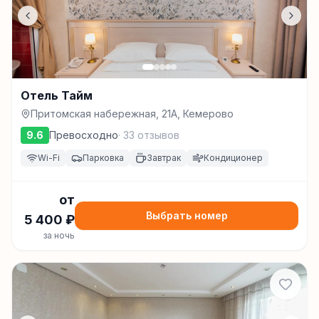
Отель Тайм
Притомская набережная, 21А, Кемерово
9.6
Превосходно
·
33
отзывов
Wi-Fi
Парковка
Завтрак
Кондиционер
от
Выбрать номер
5 400
₽
за ночь