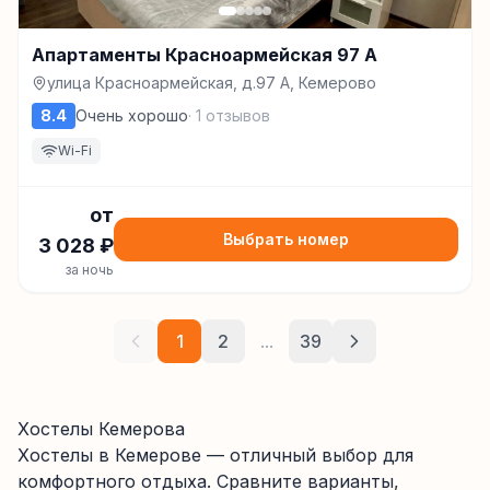
Апартаменты Красноармейская 97 А
улица Красноармейская, д.97 А, Кемерово
8.4
Очень хорошо
·
1
отзывов
Wi-Fi
от
Выбрать номер
3 028
₽
за ночь
1
2
...
39
Хостелы Кемерова
Хостелы
в Кемерове
— отличный выбор для
комфортного отдыха. Сравните варианты,