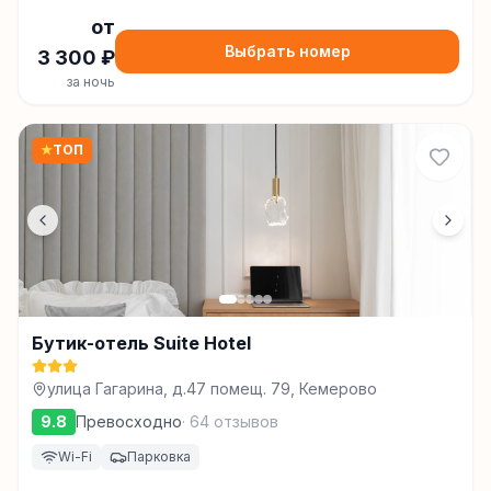
от
Выбрать номер
3 300
₽
за ночь
★
ТОП
Бутик-отель Suite Hotel
улица Гагарина, д.47 помещ. 79, Кемерово
9.8
Превосходно
·
64
отзывов
Wi-Fi
Парковка