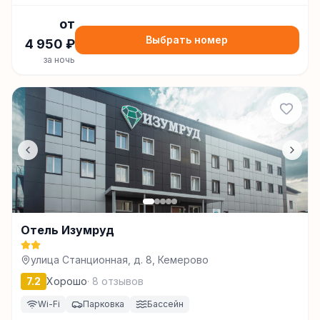
от
Выбрать номер
4 950
₽
за ночь
Отель Изумруд
улица Станционная, д. 8, Кемерово
7.2
Хорошо
·
8
отзывов
Wi-Fi
Парковка
Бассейн