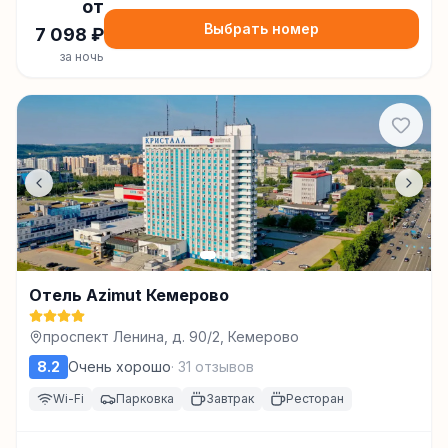
от
Выбрать номер
7 098
₽
за ночь
Отель Azimut Кемерово
проспект Ленина, д. 90/2, Кемерово
8.2
Очень хорошо
·
31
отзывов
Wi-Fi
Парковка
Завтрак
Ресторан