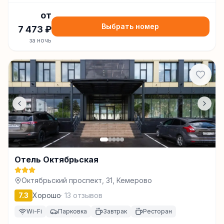
от
Выбрать номер
7 473
₽
за ночь
Отель Октябрьская
Октябрьский проспект, 31, Кемерово
7.3
Хорошо
·
13
отзывов
Wi-Fi
Парковка
Завтрак
Ресторан