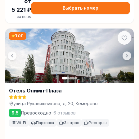
от
Выбрать номер
5 221
₽
за ночь
★
ТОП
Отель Олимп-Плаза
улица Рукавишникова, д. 20, Кемерово
9.5
Превосходно
·
6
отзывов
Wi-Fi
Парковка
Завтрак
Ресторан