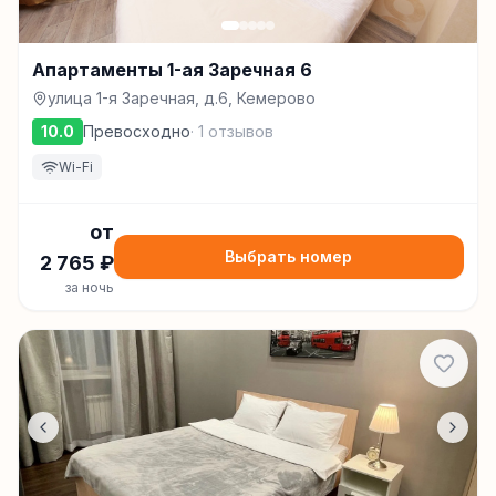
Апартаменты 1-ая Заречная 6
улица 1-я Заречная, д.6, Кемерово
10.0
Превосходно
·
1
отзывов
Wi-Fi
от
Выбрать номер
2 765
₽
за ночь