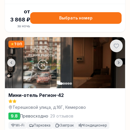
от
Выбрать номер
3 868
₽
за ночь
★
ТОП
Мини-отель Регион-42
Терешковой улица, д.16Г, Кемерово
9.8
Превосходно
·
29
отзывов
Wi-Fi
Парковка
Завтрак
Кондиционер