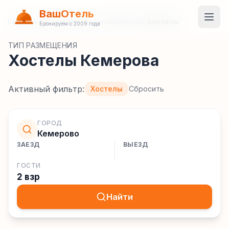
ВашОтель
Главная
/
Гостиницы
/
Россия
/
Кемерово
/
Хостелы
Бронируем с 2009 года
ТИП РАЗМЕЩЕНИЯ
Хостелы Кемерова
Активный фильтр:
Хостелы
Сбросить
ГОРОД
Кемерово
ЗАЕЗД
ВЫЕЗД
ГОСТИ
2 взр
Найти