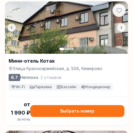
Мини-отель Котак
Улица Красноармейская, д. 50А, Кемерово
6.7
Неплохо
·
2
отзывов
Wi-Fi
Парковка
Бассейн
Кондиционер
от
Выбрать номер
1 990
₽
за ночь