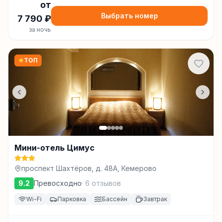
от
Выбрать номер
7 790
₽
за ночь
★
ТОП
Мини-отель Цимус
проспект Шахтёров, д. 48А, Кемерово
9.2
Превосходно
·
6
отзывов
Wi-Fi
Парковка
Бассейн
Завтрак