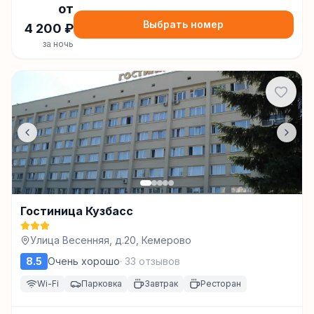
от
Выбрать номер
4 200
₽
за ночь
Гостиница Кузбасс
Улица Весенняя, д.20, Кемерово
8.5
Очень хорошо
·
33
отзывов
Wi-Fi
Парковка
Завтрак
Ресторан