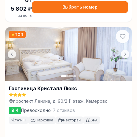
от
Выбрать номер
5 802
₽
за ночь
★
ТОП
Гостиница Кристалл Люкс
проспект Ленина, д. 90/2 11 этаж, Кемерово
9.4
Превосходно
·
7
отзывов
Wi-Fi
Парковка
Ресторан
SPA