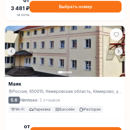
от
Выбрать номер
3 481
₽
за ночь
Маяк
Россия, 650010, Кемеровская область, Кемерово, ул.
Маяковского, д. 13, Кемерово
5.6
Неплохо
·
2
отзывов
Wi-Fi
Парковка
Бассейн
Ресторан
от