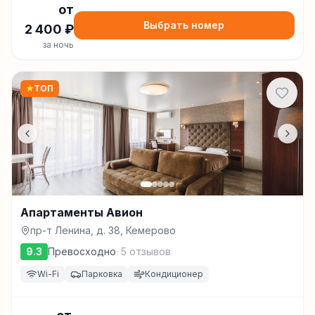
от
Выбрать номер
2 400
₽
за ночь
★
ТОП
Апартаменты Авион
пр-т Ленина, д. 38, Кемерово
9.3
Превосходно
·
5
отзывов
Wi-Fi
Парковка
Кондиционер