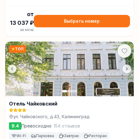
от
Выбрать номер
13 037
₽
за ночь
★
ТОП
Отель Чайковский
ул. Чайковского, д.43, Калининград
9.4
Превосходно
·
154
отзывов
Wi-Fi
Парковка
Завтрак
Ресторан