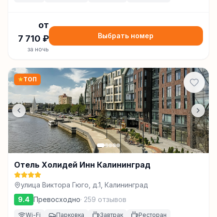
от
Выбрать номер
7 710
₽
за ночь
★
ТОП
Отель Холидей Инн Калининград
улица Виктора Гюго, д.1, Калининград
9.4
Превосходно
·
259
отзывов
Wi-Fi
Парковка
Завтрак
Ресторан