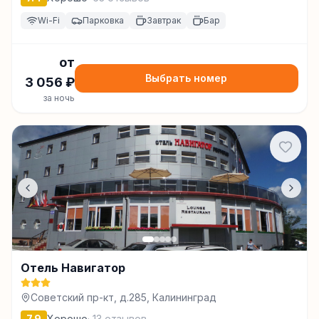
Wi-Fi
Парковка
Завтрак
Бар
от
Выбрать номер
3 056
₽
за ночь
Отель Навигатор
Советский пр-кт, д.285, Калининград
7.9
Хорошо
·
13
отзывов