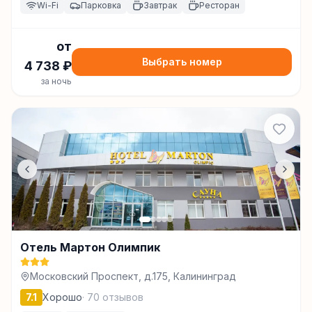
Wi-Fi
Парковка
Завтрак
Ресторан
от
Выбрать номер
4 738
₽
за ночь
Отель Мартон Олимпик
Московский Проспект, д.175, Калининград
7.1
Хорошо
·
70
отзывов