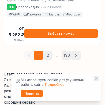
9.0
Превосходно
·
224
отзывов
Wi-Fi
Парковка
Завтрак
Ресторан
от
Выбрать номер
5 282
₽
за ночь
1
2
...
196
Отели без звёзд Калининграда
Отели без официальной звёздной категории
в
🍪
Мы используем cookie для улучшения
работы сайта.
Подробнее
Калининграде
— это бюджетный вариант
размещения. Несмотря на отсутствие звёзд,
Принять
многие из них предлагают комфортные номера и
хороший сервис.