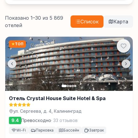
Показано
1
–
30
из
5 869
Список
Карта
отелей
★
ТОП
Отель Crystal House Suite Hotel & Spa
ул. Сергеева, д. 4, Калининград
9.4
Превосходно
·
33
отзывов
Wi-Fi
Парковка
Бассейн
Завтрак