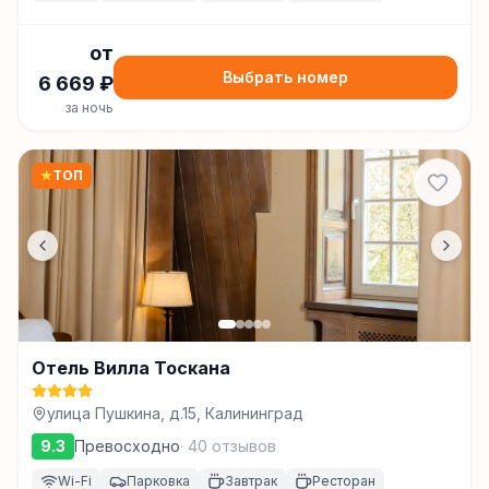
от
Выбрать номер
6 669
₽
за ночь
★
ТОП
Отель Вилла Тоскана
улица Пушкина, д.15, Калининград
9.3
Превосходно
·
40
отзывов
Wi-Fi
Парковка
Завтрак
Ресторан