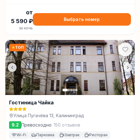
от
Выбрать номер
5 590
₽
за ночь
★
ТОП
Гостиница Чайка
Улица Пугачёва 13, Калининград
9.2
Превосходно
·
150
отзывов
Wi-Fi
Парковка
Завтрак
Ресторан