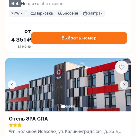
6.4
Неплохо
·
4
отзывов
Wi-Fi
Парковка
Бассейн
Завтрак
от
Выбрать номер
4 351
₽
за ночь
Отель ЭРА СПА
п. Большое Исаково, ул. Калининградская, д. 35 а,