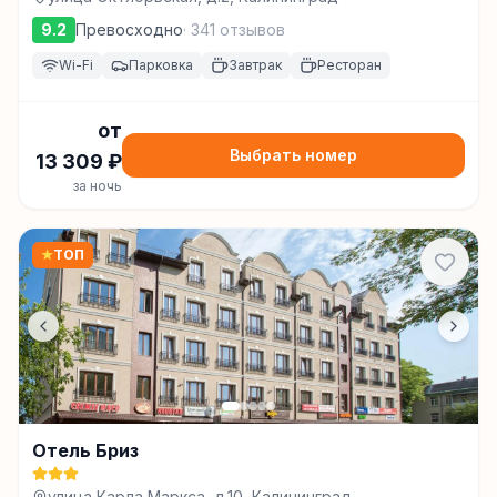
9.2
Превосходно
·
341
отзывов
Wi-Fi
Парковка
Завтрак
Ресторан
от
Выбрать номер
13 309
₽
за ночь
★
ТОП
Отель Бриз
улица Карла Маркса, д.10, Калининград