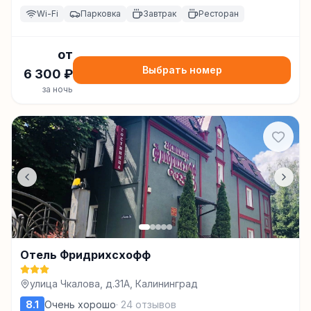
Wi-Fi
Парковка
Завтрак
Ресторан
от
Выбрать номер
6 300
₽
за ночь
Отель Фридрихсхофф
улица Чкалова, д.31А, Калининград
8.1
Очень хорошо
·
24
отзывов