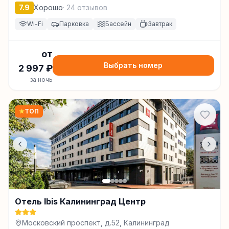
Калининград
7.9
Хорошо
·
24
отзывов
Wi-Fi
Парковка
Бассейн
Завтрак
от
Выбрать номер
2 997
₽
за ночь
★
ТОП
Отель Ibis Калининград Центр
Московский проспект, д.52, Калининград