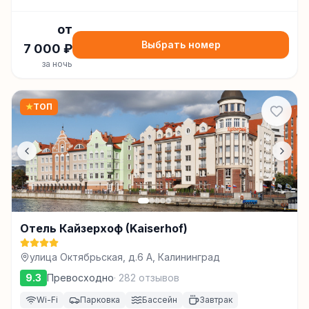
от
Выбрать номер
7 000
₽
за ночь
★
ТОП
Отель Кайзерхоф (Kaiserhof)
улица Октябрьская, д.6 А, Калининград
9.3
Превосходно
·
282
отзывов
Wi-Fi
Парковка
Бассейн
Завтрак