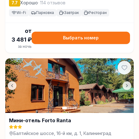
7.7
Хорошо
·
114
отзывов
Wi-Fi
Парковка
Завтрак
Ресторан
от
Выбрать номер
3 481
₽
за ночь
Мини-отель Forto Ranta
Балтийское шоссе, 16-й км, д. 1, Калининград