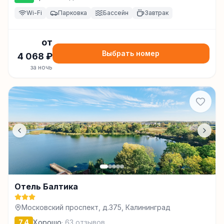
Wi-Fi
Парковка
Бассейн
Завтрак
от
Выбрать номер
4 068
₽
за ночь
Отель Балтика
Московский проспект, д.375, Калининград
7.4
Хорошо
·
63
отзывов