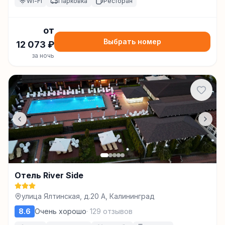
Wi-Fi
Парковка
Ресторан
от
Выбрать номер
12 073
₽
за ночь
Отель River Side
улица Ялтинская, д.20 А, Калининград
8.6
Очень хорошо
·
129
отзывов