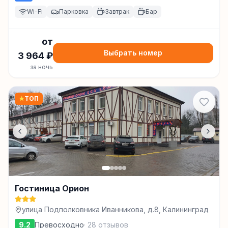
Wi-Fi
Парковка
Завтрак
Бар
от
Выбрать номер
3 964
₽
за ночь
★
ТОП
Гостиница Орион
улица Подполковника Иванникова, д.8, Калининград
9.2
Превосходно
·
28
отзывов