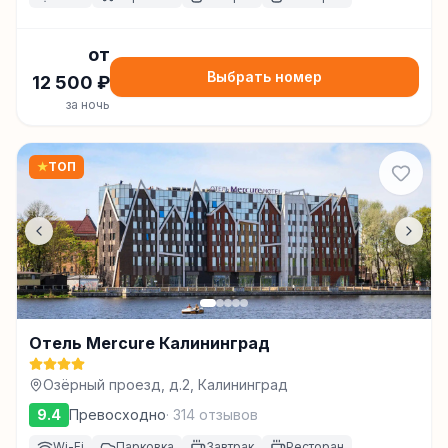
от
Выбрать номер
12 500
₽
за ночь
★
ТОП
Отель Mercure Калининград
Озёрный проезд, д.2, Калининград
9.4
Превосходно
·
314
отзывов
Wi-Fi
Парковка
Завтрак
Ресторан