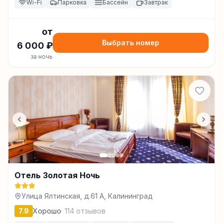
Wi-Fi
Парковка
Бассейн
Завтрак
от
Выбрать номер
6 000
₽
за ночь
Отель Золотая Ночь
Улица Ялтинская, д.61 А, Калининград
7.9
Хорошо
·
114
отзывов