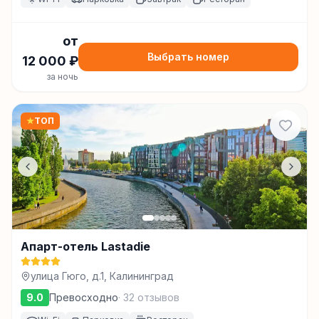
от
Выбрать номер
12 000
₽
за ночь
★
ТОП
Апарт-отель Lastadie
улица Гюго, д.1, Калининград
9.0
Превосходно
·
32
отзывов