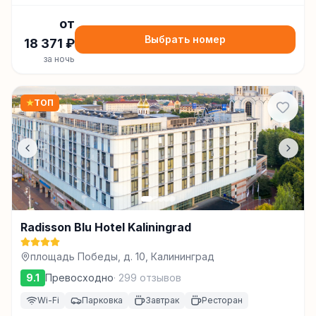
от
Выбрать номер
18 371
₽
за ночь
★
ТОП
Radisson Blu Hotel Kaliningrad
площадь Победы, д. 10, Калининград
9.1
Превосходно
·
299
отзывов
Wi-Fi
Парковка
Завтрак
Ресторан