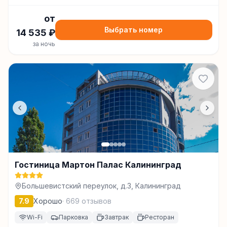
от
Выбрать номер
14 535
₽
за ночь
Гостиница Мартон Палас Калининград
Большевистский переулок, д.3, Калининград
7.9
Хорошо
·
669
отзывов
Wi-Fi
Парковка
Завтрак
Ресторан