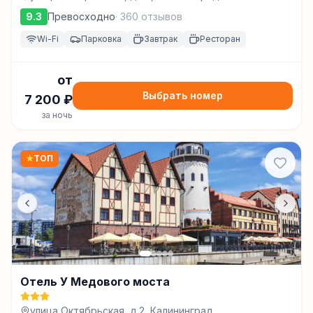
9.3
Превосходно
·
360
отзывов
Wi-Fi
Парковка
Завтрак
Ресторан
от
Выбрать номер
7 200
₽
за ночь
★
ТОП
Отель У Медового моста
улица Октябрьская, д.2, Калининград