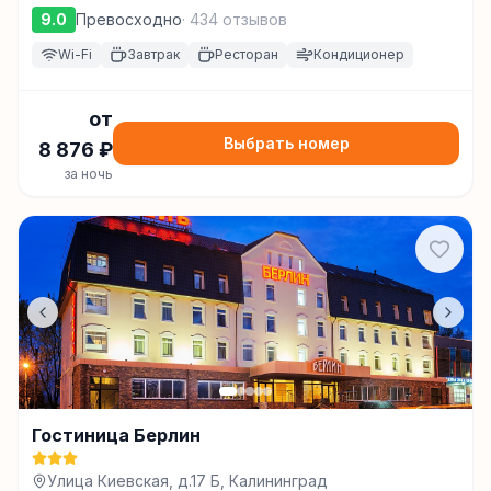
9.0
Превосходно
·
434
отзывов
Wi-Fi
Завтрак
Ресторан
Кондиционер
от
Выбрать номер
8 876
₽
за ночь
Гостиница Берлин
Улица Киевская, д.17 Б, Калининград