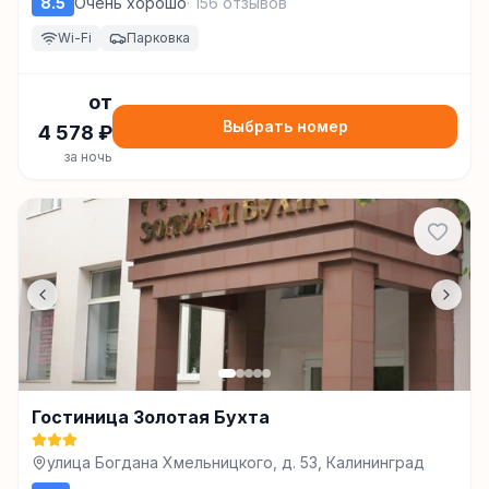
8.5
Очень хорошо
·
156
отзывов
Wi-Fi
Парковка
от
Выбрать номер
4 578
₽
за ночь
Гостиница Золотая Бухта
улица Богдана Хмельницкого, д. 53, Калининград