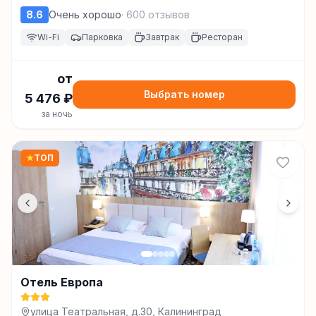
8.6
Очень хорошо
·
600
отзывов
Wi-Fi
Парковка
Завтрак
Ресторан
от
Выбрать номер
5 476
₽
за ночь
★
ТОП
Отель Европа
улица Театральная, д.30, Калининград