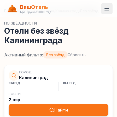
ВашОтель
Главная
/
Гостиницы
/
Россия
/
Калининград
/
Без звёзд
Бронируем с 2009 года
ПО ЗВЁЗДНОСТИ
Отели без звёзд
Калининграда
Активный фильтр:
Без звёзд
Сбросить
ГОРОД
Калининград
ЗАЕЗД
ВЫЕЗД
ГОСТИ
2 взр
Найти