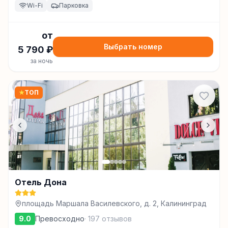
Wi-Fi
Парковка
от
Выбрать номер
5 790
₽
за ночь
★
ТОП
Отель Дона
площадь Маршала Василевского, д. 2, Калининград
9.0
Превосходно
·
197
отзывов